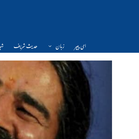
Ski
t
conten
ای پیپر
زبان
حدیث شریف
شہر