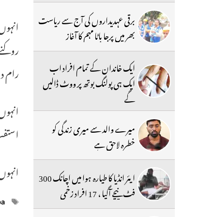
برقی عہدیداروں کی آج سے ریاست
انہوں 
بھر میں پرجا باٹا مہم کا آغاز
روکنے 
ایک خاندان کے تمام افراد اب
رام د
ایک ہی پولنگ بوتھ پر ووٹ ڈالیں
گے
انہوں 
میرے والد سے میری زندگی کو
استفس
خطرہ لاحق ہے
انہوں 
ایئر انڈیا کا طیارہ ہوا میں اچانک 300
فٹ نیچے آگیا ، 17 افراد زخمی
ags
ba