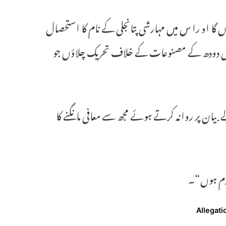
گا او را س میں مہارشی پتانجلی کے نام کا استحصال
ں فرضی دودھ کے مصنوعات کے خلاف تحریک چلاؤں جو
 بیان پر روانہ کرتے ہوئے مجھ سے معافی مانگنے کا
 قدم ہوں“۔
Allegati