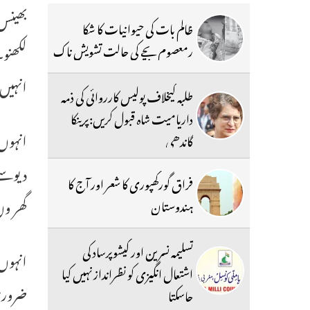
بھینس
ظالم بات کی حیوانیات کا شکا
لکھنو۔
رمعصوم بچے کی حالت تشویش ناک
انہیں 
طلبہ کیخلاف پولیس کارروائی کی ذمہ
داریامیت شاہ قبول کریں:پرینکا
انہوں 
گاندھی
دیوسے
فراق گورکھپوری کا شعر اور آج کا
گھر وں
ہندوستان
تسلیمہ نسرین اور کیشوپرساد کی
انہوں
اشتعال انگیزی کو نظرانداز نہیں کیا
ضروری
جاسکتا