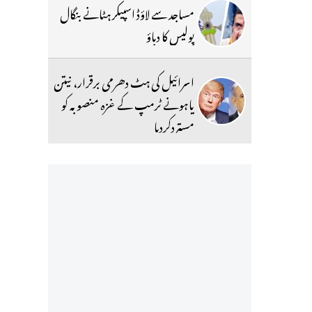
مساجد سے لاؤڈ اسپیکر ہٹانے بنگال
پولیس کا دباؤ
اسرائیل کی ہٹ دھرمی برقرار، نیتن
یاہونے ٹرمپ کے غزہ منصوبہ کو
مستردکردیا