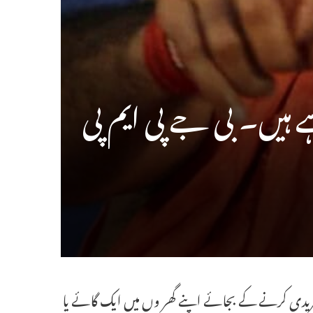
 ہیں۔ بی جے پی ایم پی
ریدی کرنے کے بجائے اپنے گھر وں میں ایک گائے یا