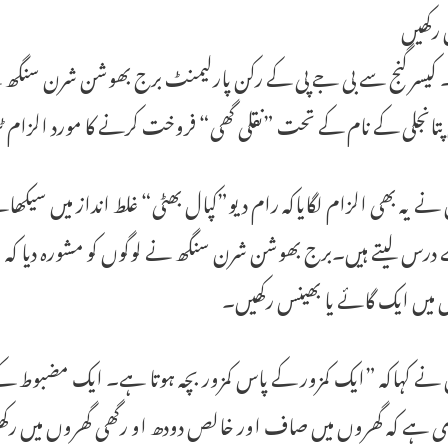
 رکھیں
 کیسر گنج سے بی جے پی کے رکن پارلیمنٹ برج بھوشن شرن سنگھ نے 
پتانجلی کے نام کے تحت ”نقلی گھی“ فروخت کرنے کا مورد الزام 
نے یہ بھی الزام لگایاکہ رام دیو”کپال بھٹی“ غلط انداز میں سیکھات
 درس لیتے ہیں۔برج بھوشن شرن سنگھ نے لوگوں کو مشورہ دیا کہ
 میں ایک گائے یا بھینس رکھیں۔
 نے کہاکہ ”ایک کمزور کے پاس کمزور بچہ ہوتا ہے۔ ایک مضبوط ک
 ہے کہ گھروں میں صاف اور خالص دودھ او رگھی گھروں میں رک