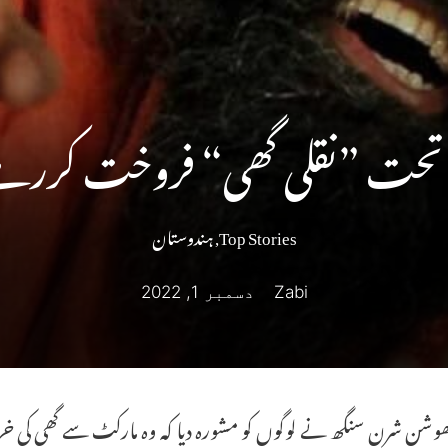
ے تحت ”نقلی گھی“ فروخت کررہے
Top Stories
,
ہندوستان
Zabi
دسمبر 1, 2022
وشن شرن سنگھ نے لوگوں کو مشورہ دیا کہ وہ مارکٹ سے گھی کی خ