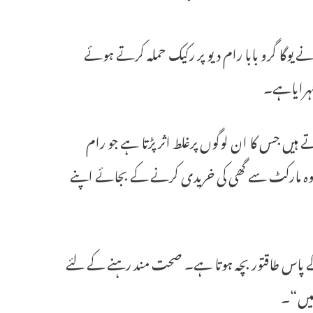
یوگا گرو بابا رام دیو پر رکیک حملہ کرتے ہوئے
ٹہرایاہے۔
ے ہیں جس کا ان لوگوں پرغلط اثر پڑتا ہے جو رام
 وہ مارکٹ سے گھی کی خریدی کرنے کے بجائے اپنے
ے پاس طاقتور بچہ ہوتا ہے۔ صحت مند رہنے کے لئے
ھیں“۔