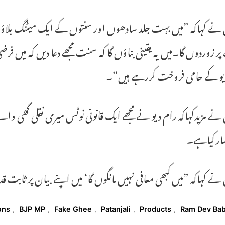
نے کہاکہ ”میں بہت جلد سادھوں اور سنتوں کے ایک میٹنگ بلاؤں 
پر زوردوں گا۔میں یہ یقینی بناؤں گا کہ سنت مجھے دعا دیں کہ می
یو کے حامی فروخت کررہے ہیں“۔
نے مزیدکہاکہ رام دیو نے مجھے ایک قانونی نوٹس میری نقلی گھی والے
ار کیاہے۔
نے کہاکہ ”میں کبھی معافی نہیں مانگوں گا‘ میں اپنے بیان پر ثابت
T
ons
,
BJP MP
,
Fake Ghee
,
Patanjali
,
Products
,
Ram Dev Ba