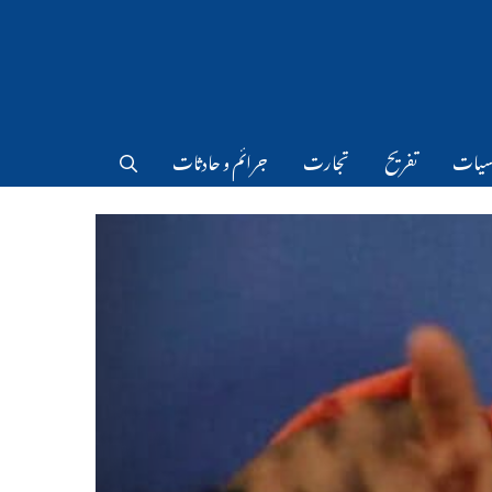
سیات
تفریح
تجارت
جرائم و حادثات