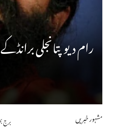
رام دیو پتانجلی برانڈک
مشہور خبریں
برج بھ