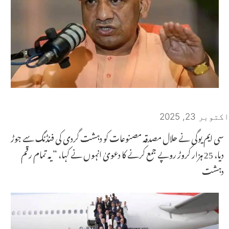
اکتوبر 23, 2025
سی ایم یوگی نے حلال مصدقہ مصنوعات کو دہشت گردی کی فنڈنگ ​​سے جوڑ
دیا، 25 ہزار کروڑ روپے جمع کرنے کا دعویٰ انہوں نے کہا، “یہ تمام رقم
دہشت