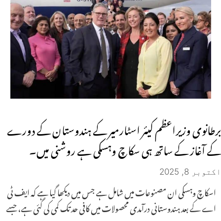
برطانوی وزیراعظم کیئر اسٹارمیر کے ہندوستان کے دورے
کے آغاز کے ساتھ ہی سکاچ وہسکی ہے روشنی میں۔
اکتوبر 8, 2025
اسکاچ وہسکی ان مصنوعات میں شامل ہے جس میں دیکھا گیا ہے کہ ایف ٹی
اے کے بعد ہندوستانی درآمدی محصولات میں کافی حد تک کمی کی گئی ہے، جسے