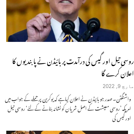
روسی تیل اور گیس کی درآمدت پر بائیڈن نے پابندیوں کا
اعلان کرے گا
مارچ 9, 2022
واشنگٹن۔ صدر جو بائیڈن نے اعلان کیاہے کہ یوکرین پر حملے کے جواب میں
امریکہ ’روسی معیشت کے اصل شریان کو نشانہ بنانے کے لئے‘ روسی تیل
اور گیس کی