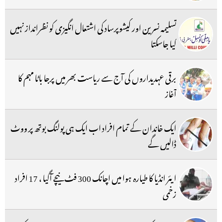
تسلیمہ نسرین اور کیشوپرساد کی اشتعال انگیزی کو نظرانداز نہیں
کیا جاسکتا
برقی عہدیداروں کی آج سے ریاست بھر میں پرجا باٹا مہم کا
آغاز
ایک خاندان کے تمام افراد اب ایک ہی پولنگ بوتھ پر ووٹ
ڈالیں گے
ایئر انڈیا کا طیارہ ہوا میں اچانک 300 فٹ نیچے آگیا ، 17 افراد
زخمی