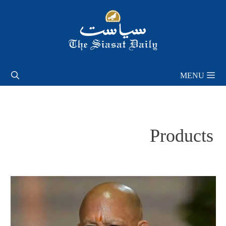
Skip
to
content
MENU
Products