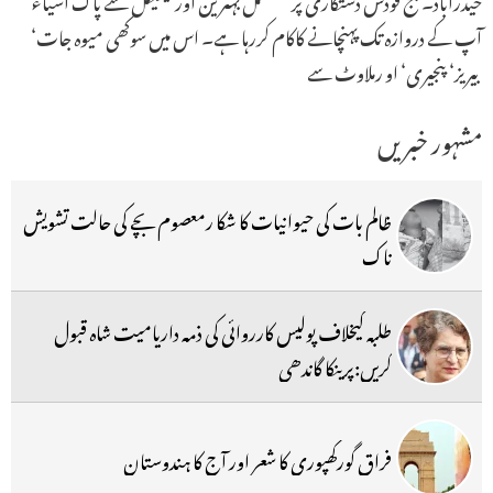
آپ کے دروازہ تک پہنچانے کاکام کررہا ہے۔ اس میں سوکھی میوہ جات‘
بیریز‘ پنجیری‘ او رملاوٹ سے
مشہور خبریں
ظالم بات کی حیوانیات کا شکا رمعصوم بچے کی حالت تشویش
ناک
طلبہ کیخلاف پولیس کارروائی کی ذمہ داریامیت شاہ قبول
کریں:پرینکا گاندھی
فراق گورکھپوری کا شعر اور آج کا ہندوستان