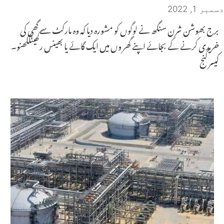
دسمبر 1, 2022
برج بھوشن شرن سنگھ نے لوگوں کو مشورہ دیا کہ وہ مارکٹ سے گھی کی
خریدی کرنے کے بجائے اپنے گھر وں میں ایک گائے یا بھینس رکھیںلکھنو۔
کیسر گنج