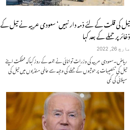
تیل کی قلت کے لئے ذمہ دار نہیں‘ سعودی عربیہ نے تیل کے
ذخائر پر حملے کے بعد کہا
مارچ 26, 2022
ریاض۔سعودی عربیہ کی وزرات توانائی نے جمعہ کے روز کہاکہ مملکت اپنے
تیل کی تنصیبات پر حوثیوں کے حملے کی وجہہ سے عالمی منڈیوں میں تیل کی
سپلائی کی کمی