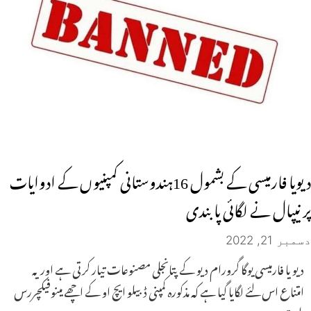
دیویا فارمیسی کے بشمول 16ہندوستانی کمپنیوں کے ادوایات
پر نیپال نے لگائی پابندی
دسمبر 21, 2022
دیو یا فارمیسی یوگا گرورام دیو کے پتانجلی مصنوعات تیار کرتی ہے اور یہ
امتناع اس لئے لگایا گیا ہے کہ مذکورہ کمپنی ڈبیلو ایچ او کے اچھے مینوفیکچررس