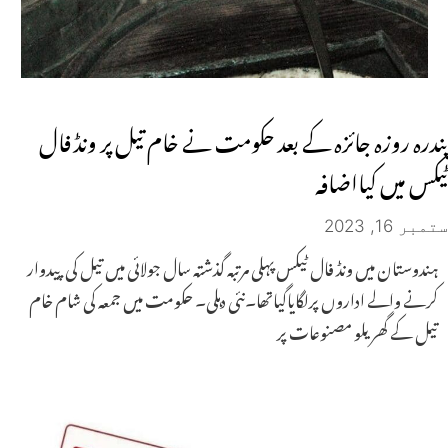
پندرہ روزہ جائزہ کے بعد حکومت نے خام تیل پر ونڈ فال
ٹیکس میں کیااضافہ
ستمبر 16, 2023
ہندوستان میں ونڈ فال ٹیکس پہلی مرتبہ گذشتہ سال جولائی میں تیل کی پیدوار
کرنے والے اداروں پرلگایاگیاتھا۔نئی دہلی۔ حکومت میں جمعہ کی شام خام
تیل کے گھریلو مصنوعات پر