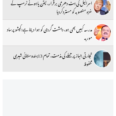
اسرائیل کی ہٹ دھرمی برقرار، نیتن یاہونے ٹرمپ کے
غزہ منصوبہ کو مستردکردیا
مدرسہ کہیں بھی ہو، دہشت گردی کو ہوا دیتا ہے:کیشو پرساد
موریہ
تجارتی جہاز پر حملے کی مذمت، تمام 13ہندوستانی شہری
محفوظ