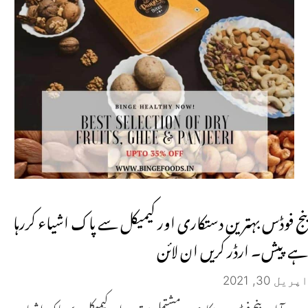
بنج فوڈس بہترین دستکاری اور کیمیکل سے پاک اشیاء کررہا
ہے پیش۔ ارڈر کریں ان لائن
اپریل 30, 2021
حیدرآباد۔ بنج فوڈس دستکاری پر مشتمل بہترین اور کیمیکل سے پاک اشیاء