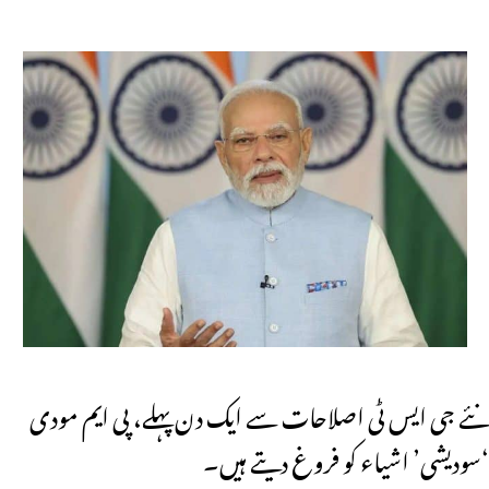
نئے جی ایس ٹی اصلاحات سے ایک دن پہلے، پی ایم مودی
‘سودیشی’ اشیاء کو فروغ دیتے ہیں۔