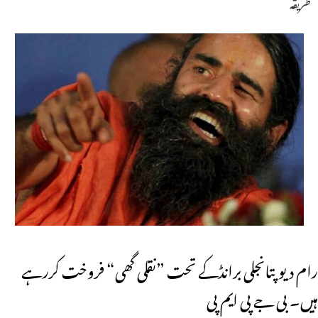
طریقہ
رام دیو پتانجلی برانڈکے تحت ”نقلی گھی“ فروخت کررہے
ہیں۔ بی جے پی ایم پی