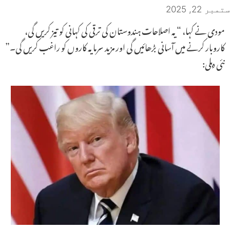
ستمبر 22, 2025
مودی نے کہا، “یہ اصلاحات ہندوستان کی ترقی کی کہانی کو تیز کریں گی،
کاروبار کرنے میں آسانی بڑھائیں گی اور مزید سرمایہ کاروں کو راغب کریں گی۔”
نئی دہلی: