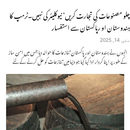
چلو مصنوعات کی تجارت کریں‘ نیوکلیئر کی نہیں۔ٹرمپ کا
ہندوستان او رپاکستان سے استفسار
مئی 14, 2025
انہوں نے ہندوستان اور پاکستان تنازعات کا حوالہ دیا جس میں امن ساز
کے طور پر اپنا کردار ادا کیا گیا جو دنیا میں تنازعات کو حل کرنے کے لئے