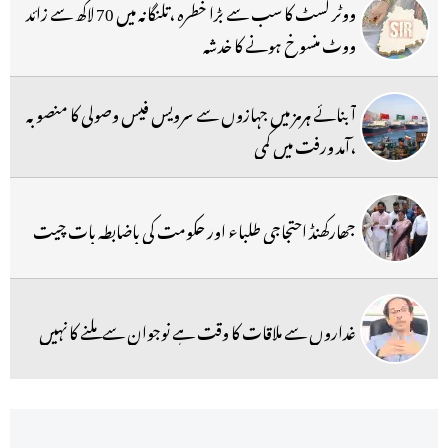
ووٹر لسٹ کا سب سے بڑا خطرہ ،تلنگانہ میں 70 لاکھ سے زائد
ووٹ منسوخ ہونے کا خدشہ
آبنائے ہرمز میں جہازوں سے سرویس فیس وصولی کا منصوبہ
،آمد ورفت میں کمی
جھارکھنڈ احتجاجی طلباء اور حکومت کی باضابطہ بات چیت
غداروں سے ملاقات کا وقت ہے نوجوان سے ملنے کا نہیں