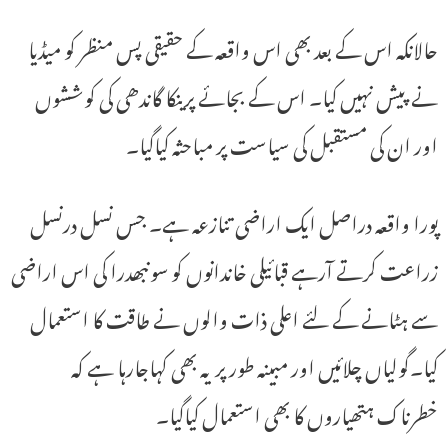
حالانکہ اس کے بعد بھی اس واقعہ کے حقیقی پس منظر کو میڈیا
نے پیش نہیں کیا۔ اس کے بجائے پرینکا گاندھی کی کوششوں
اور ان کی مستقبل کی سیاست پر مباحثہ کیاگیا۔
پورا واقعہ دراصل ایک اراضی تنازعہ ہے۔ جس نسل درنسل
زراعت کرتے آرہے قبائیلی خاندانوں کو سونبھدرا کی اس اراضی
سے ہٹانے کے لئے اعلی ذات والوں نے طاقت کا استعمال
کیا۔گولیاں چلائیں اور مبینہ طور پر یہ بھی کہاجارہا ہے کہ
خطرناک ہتھیاروں کا بھی استعمال کیاگیا۔