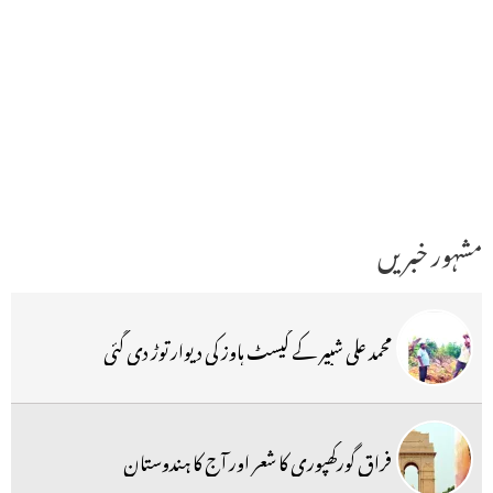
مشہور خبریں
محمد علی شبیر کے گیسٹ ہاوز کی دیوار توڑ دی گئی
فراق گورکھپوری کا شعر اور آج کا ہندوستان