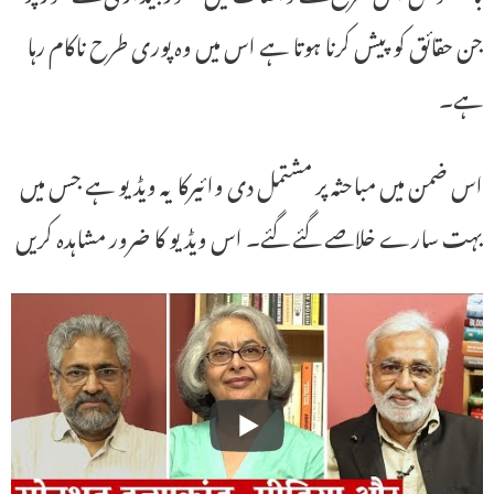
جن حقائق کو پیش کرنا ہوتا ہے اس میں وہ پوری طرح ناکام رہا
ہے۔
اس ضمن میں مباحثہ پر مشتمل دی وائیرکا یہ ویڈیو ہے جس میں
بہت سارے خلاصے گئے گئے۔ اس ویڈیو کا ضرور مشاہدہ کریں