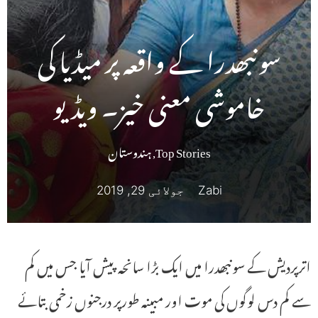
سونبھدرا کے واقعہ پر میڈیا کی
خاموشی معنی خیز۔ ویڈیو
Top Stories
,
ہندوستان
Zabi
جولائی 29, 2019
اترپردیش کے سونبھدرا میں ایک بڑا سانحہ پیش آیا جس میں کم
سے کم دس لوگوں کی موت اور مبینہ طورپر درجنوں زخمی بتائے