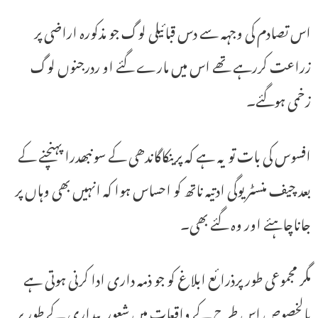
اس تصادم کی وجہہ سے دس قبائیلی لوگ جو مذکورہ اراضی پر
زراعت کررہے تھے اس میں مارے گئے او ردرجنوں لوگ
زخمی ہوگئے۔
افسوس کی بات تو یہ ہے کہ پرینکاگاندھی کے سونبھدرا پہنچنے کے
بعد چیف منسٹر یوگی ادتیہ ناتھ کو احساس ہوا کہ انہیں بھی وہاں پر
جاناچاہئے اور وہ گئے بھی۔
مگر مجموعی طور پرذرائع ابلاغ کو جو ذمہ داری ادا کرنی ہوتی ہے
بالخصوص اس طرح کے واقعات میں شعور بیداری کے طور پر