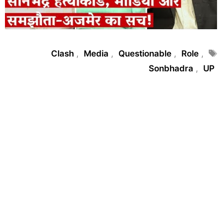
Tags
Clash
,
Media
,
Questionable
,
Role
,
Sonbhadra
,
UP