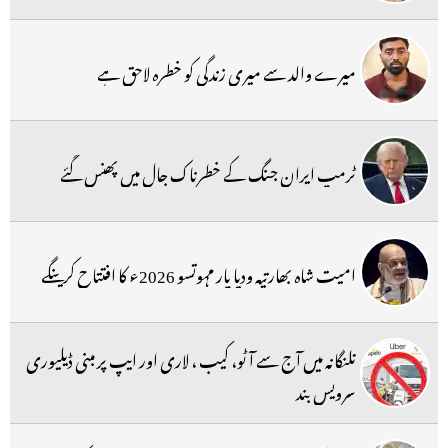
میرے والد سے میری زندگی کو خطرہ لاحق ہے
ٹرمپ ایران جنگ کے خطرناک جال میں پھنس گئے
امیت شاہ بھارتیہ ودیا پار مہوتسو 2026ء کا افتتاح کرینگے
تلنگانہ میں آج سے آٹو، کیب ، لاری اور ایپ پر مبنی ڈیلیوری
سرویس بند