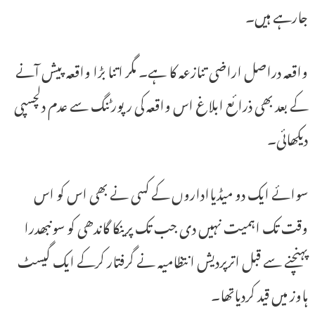
جارہے ہیں۔
واقعہ دراصل اراضی تنازعہ کا ہے۔ مگر اتنا بڑا واقعہ پیش آنے
کے بعد بھی ذرائع ابلاغ اس واقعہ کی رپورٹنگ سے عدم دلچسپی
دیکھائی۔
سوائے ایک دو میڈیااداروں کے کسی نے بھی اس کو اس
وقت تک اہمیت نہیں دی جب تک پرینکا گاندھی کو سونبھدرا
پہنچنے سے قبل اترپردیش انتظامیہ نے گرفتار کرکے ایک گیسٹ
ہاوز میں قید کردیاتھا۔