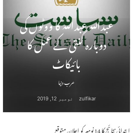
عبداللہ عبداللہ کا ووٹوں کی
دوبارہ گنتی کے عمل کا
بائیکاٹ
عرب دنیا
zulfikar
نومبر 12, 2019
ابتدائی نتائج کا 14 نومبر کو اعلان متوقع