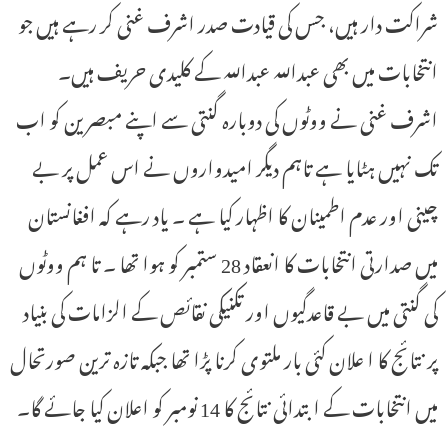
شراکت دار ہیں، جس کی قیادت صدر اشرف غنی کر رہے ہیں جو
انتخابات میں بھی عبداللہ عبداللہ کے کلیدی حریف ہیں۔
اشرف غنی نے ووٹوں کی دوبارہ گنتی سے اپنے مبصرین کو اب
تک نہیں ہٹایا ہے تاہم دیگر امیدواروں نے اس عمل پر بے
چینی اور عدم اطمینان کا اظہار کیا ہے ۔ یاد رہے کہ افغانستان
میں صدارتی انتخابات کا انعقاد 28 ستمبر کو ہوا تھا ۔ تا ہم ووٹوں
کی گنتی میں بے قاعدگیوں اور تکنیکی نقائص کے الزامات کی بنیاد
پر نتائج کا ا علان کئی بار ملتوی کرنا پڑا تھا جبکہ تازہ ترین صورتحال
میں انتخابات کے ابتدائی نتائج کا 14 نومبر کو اعلان کیا جائے گا۔