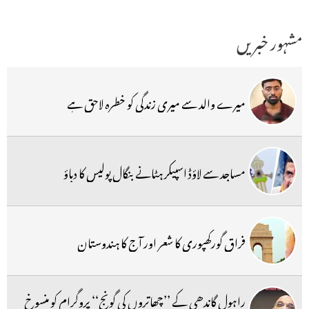
مشہور خبریں
میرے والد سے میری زندگی کو خطرہ لاحق ہے
مساجد سے لاؤڈ اسپیکر ہٹانے بنگال پولیس کا دباؤ
فراق گورکھپوری کا شعر اور آج کا ہندوستان
راہول گاندھی کے ’’چھاتروں کی گونج‘‘ پروگرام کو منسوخ