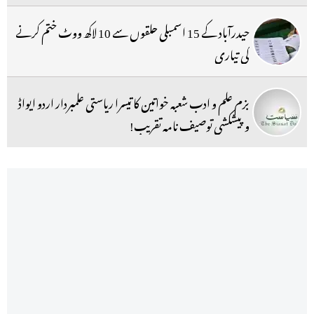
حیدرآباد کے 15 اسمبلی حلقوں سے 10 لاکھ ووٹ ختم کرنے
کی تیاری
بزم علم و ادب شعبہ خواتین کا تیسرا ریاستی علمبردار اردو ایواڈ
و پیشکشی توصیف نامہ تقریب!