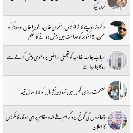
کردیا گیا
3 کروڑ روپئے کا فراڈ کیس: سلمان خان، الویرا خان اوردیگر کو
سمن، 5 اکتوبر کو عدالت میں پیش ہونے کا حکم
ارباب جامعہ نظامیہ کو قیمتی اراضی پر دعوی پیش کرنے سے
روکا جا رہا ہے
عصمت ریزی کیس میں ترون تیج پال کو 10 سال قید
چھاتروں کی گونج،پروگرام طے شدہ مقام پر ہی ہوگا، کانگریس
کا اعلان