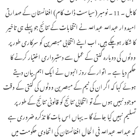
کابل ۔ 11 ۔ نومبر (سیاست ڈاٹ کام) افغانستان کے صدارتی
امیدوار عبداللہ عبداللہ نے انتخابات کے نتائج جو پہلے ہی تاخیر
کا شکار ہوچکے ہیں، اب اپنے انتخابی مبصرین کو سرکاری طور پر
ووٹوں کی دوبارہ گنتی کے عمل سے دستبرداری اختیار کرنے کا
حکم دیا ہے ۔ اتوار کے روز انہوں نے ایک اہم بیان دیتے
ہوئے کہا کہ اگر ان کی ٹیم کے مبصرین ووٹوں کی گنتی کے وقت
موجود نہیں ہوں گے تو انتخابی نتائج کو قانونی نتائج کے طور پر
تسلیم نہیں کیا جائے گا ۔ یہاں اس بات کا تذکرہ ضروری ہے
کہ عبداللہ عبداللہ فی الحال افغانستان کی اتحادی حکومت میں