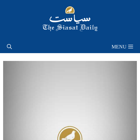
Skip
to
content
MENU