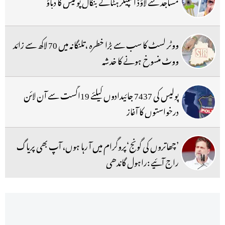
مساجد سے لاؤڈ اسپیکر ہٹانے بنگال پولیس کا دباؤ
ووٹر لسٹ کا سب سے بڑا خطرہ ،تلنگانہ میں 70 لاکھ سے زائد
ووٹ منسوخ ہونے کا خدشہ
پولیس کی 7437 جائیدادوں کیلئے 19اگست سے آن لائن
درخواستوں کا آغاز
’چھاتروں کی گونج‘پروگرام میں آ رہا ہوں، آپ بھی پریاگ
راج آئیے :راہول گاندھی