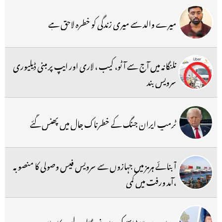
میرے والد سے میری زندگی کو خطرہ لاحق ہے
تلنگانہ میں آج سے آٹو، کیب ، لاری اور ایپ پر مبنی ڈیلیوری
سرویس بند
ٹرمپ ایران جنگ کے خطرناک جال میں پھنس گئے
آبنائے ہرمز میں جہازوں سے سرویس فیس وصولی کا منصوبہ
،آمد ورفت میں کمی