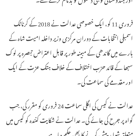
فروری 11 کو، ایک خصوصی عدالت نے 2018 کے کرناٹک
اسمبلی انتخابات کے دوران مرکزی وزیر داخلہ امیت شاہ کے
بارے میں گاندھی کے مبینہ طور پر قابل اعتراض تبصرہ پر لوک
سبھا کے قائد حزب اختلاف کے خلاف ہتک عزت کے ایک
اور مقدمے کی سماعت کی۔
عدالت نے کیس کی اگلی سماعت 24 فروری کو مقرر کی، جب
گواہ پر جرح کی جائے گی۔ عدالت نے شکایت کنندہ کو کیس میں
متعلقہ شواہد پیش کرنے کا بھی حکم دیا ہے۔