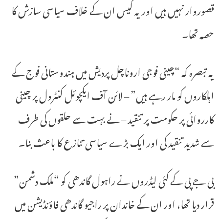
قصوروار نہیں ہیں اور یہ کیس ان کے خلاف سیاسی سازش کا
حصہ تھا۔
یہ تبصرہ کہ “چینی فوجی اروناچل پردیش میں ہندوستانی فوج کے
اہلکاروں کو مار رہے ہیں” – لائن آف ایکچوئل کنٹرول پر چینی
کارروائی پر حکومت پر تنقید – نے بہت سے حلقوں کی طرف
سے شدید تنقید کی اور ایک بڑے سیاسی تنازع کا باعث بنا۔
بی جے پی کے کئی لیڈروں نے راہول گاندھی کو “ملک دشمن”
قرار دیا تھا، اور ان کے خاندان پر راجیو گاندھی فاؤنڈیشن میں