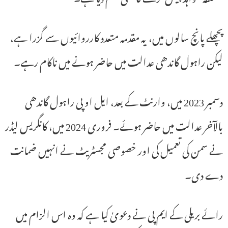
پچھلے پانچ سالوں میں، یہ مقدمہ متعدد کارروائیوں سے گزرا ہے،
لیکن راہول گاندھی عدالت میں حاضر ہونے میں ناکام رہے۔
دسمبر 2023 میں، وارنٹ کے بعد، ایل او پی راہول گاندھی
بالآخر عدالت میں حاضر ہوئے۔ فروری 2024 میں، کانگریس لیڈر
نے سمن کی تعمیل کی اور خصوصی مجسٹریٹ نے انہیں ضمانت
دے دی۔
رائے بریلی کے ایم پی نے دعویٰ کیا ہے کہ وہ اس الزام میں