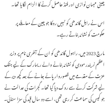
چینی مہمان نوازی اور فنڈ حاصل کرنے کا الزام لگایا تھا۔
اس نے راہل گاندھی کو نہیں روکا جو چین کے معاملے پر
حکومت کو نشانہ بناتے رہے۔
مارچ 2023 میں، راہول گاندھی کو ان کے آخری نام پر وزیر
اعظم نریندر مودی کو نشانہ بنانے والے ریمارک کے لیے ہتک
عزت کے مقدمے میں قصوروار پائے جانے کے بعد کچھ دیر کے
لیے شرکت کرنے سے روک دیا گیا تھا۔ گجرات کی عدالت نے
جو کیس کی سماعت کر رہی تھی، اسے دو سال قید کی سزا سنائی۔