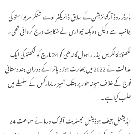
بارڈر روڈ آرگنائزیشن کے سابق ڈائریکٹر ادے شنکر سریواستو کی
جانب سے وکیل وویک تیواری نے شکایت درج کروائی تھی۔
لکھنؤ: کانگریس لیڈر راہول گاندھی کو 24 مارچ کو لکھنؤ کی ایک
عدالت نے 2022 میں بھارت جوڑو یاترا کے دوران ہندوستانی
فوج کے خلاف مبینہ طور پر ہتک آمیز ریمارکس کے سلسلے میں
طلب کیا ہے۔
ایڈیشنل چیف جوڈیشل مجسٹریٹ آلوک ورما نے سماعت 24