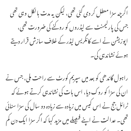
اگرچہ سزا معطل کر دی گئی تھی، لیکن یہ مدت بالکل وہی تھی
جس کی پارلیمنٹ سے لیڈروں کو روکنے کی ضرورت تھی،
اپوزیشن نے اسے کانگریس لیڈر کے خلاف سازش قرار دیتے
ہوئے نشاندہی کی۔
راہول گاندھی کو بعد میں سپریم کورٹ سے راحت ملی، جس نے
ان کی سزا کو روک دیا، اس بات کی نشاندہی کرتے ہوئے کہ
ٹرائل جج نے اس کیس میں زیادہ سے زیادہ دو سال کی سزا سنائی
تھی۔ عدالت نے اپنے فیصلے میں مزید کہا کہ اگر سزا ایک دن کم