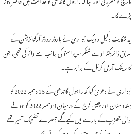
مارچ کو مقرر کی اور کہا کہ راہول گاندھی کو عدالت میں حاضر ہونا
پڑے گا۔
یہ شکایت وکیل وویک تیواری نے بارڈر روڈز آرگنائزیشن کے
سابق ڈائریکٹر ادے شنکر سریواستو کی جانب سے دائر کی تھی، جن
کا رینک آرمی کرنل کے برابر ہے۔
تیواری نے دعویٰ کیا کہ راہول گاندھی کے 16 دسمبر 2022 کو
ہندوستان اور چینی فوج کے درمیان 9 دسمبر 2022 کو ہونے
والی جھڑپ کے بارے میں کیے گئے تبصرے تضحیک آمیز تھے
اور ہندوستانی فوجی دستوں کو بدنام کرتے تھے۔