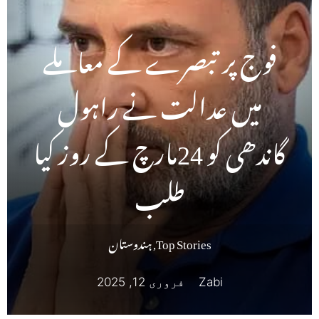
فوج پر تبصرے کے معاملے
میں عدالت نے راہول
گاندھی کو 24مارچ کے روز کیا
طلب
Top Stories
,
ہندوستان
Zabi
فروری 12, 2025