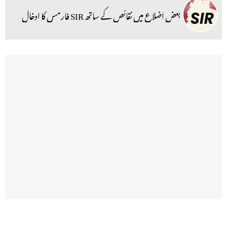
بعض اضلاع میں نقائص کے ساتھ SIR فارمس کا ادخال