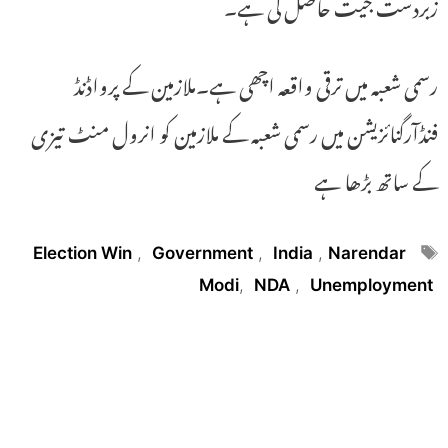
زبردست جیت حاصل کی ہے۔
رسمی شعبہ میں ترقی واقعہ اچھی ہے۔ملازمین کے پرواڈنڈ
فنڈآرگنائزیشن میں رسمی شعبہ کے ملازمین کو انرول منٹ تیزی
کے ساتھ بڑھا ہے
Tags
Election Win
,
Government
,
India
,
Narendar
Modi
,
NDA
,
Unemployment