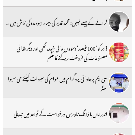
کرائے کے پیسے نہیں: محمد قدیر کی بیمار بیوہ مدد کی تلاش میں ۔
ڈابر کو ’100 فیصد‘ دعووں والی شہد، گھی اور دیگر غذائی
مصنوعات کی فروخت روکنے کا حکم
سی ایم پرجاوانی پروگرام میں عوام کی سہولت کیلئے می سیوا
سنٹر
اندراماں ہا ؤزنگ ٹاورس درخواست کے قواعد میں تبدیلی