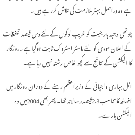
ہے وہ دراصل بہتر ملازمت کی تلاش کررہے ہیں۔
چوتھی وجہہ ہار جیت کو غریب لوگوں کے لئے دس فیصد تحفظات
کے اعلان مودی کو لئے ماسٹر اسٹروک ثابت ہوگیاہے۔روزگار
کا الیکشن کے نتائج سے کچھ خاص رشتہ نہیں رہا ہے۔
اٹل بہاری واجپائی کے وزیراعظم رہنے کے دوران روزگار میں
اضافہ کا تناسب2.3فیصدر سالانہ تھا۔ پھر بھی 2004میں وہ
الیکشن ہارے۔