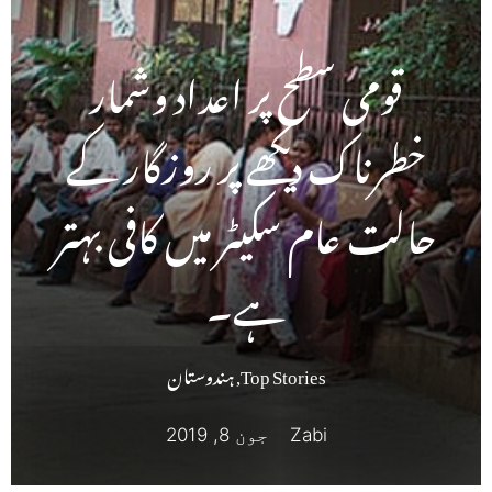
قومی سطح پر اعداد وشمار
خطرناک دیکھے پر روزگار کے
حالت عام سکیٹر میں کافی بہتر
ہے۔
Top Stories
,
ہندوستان
Zabi
جون 8, 2019