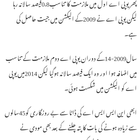
پھر یوپی اے اول میں ملازمت کا تناسب0.8فیصد سالانہ رہا
لیکن یوپی اے نے 2009کے الیکشن میں جیت حاصل کی
ہے۔
سال2009-14کے دوران یوپی اے دوم ملازمت کے تناسب
میں اضافہ ہوا اور وہ ایک فیصد سالانہ ہوگیا لیکن 2014میں یوپی
اے کو الیکشن میں شکست ہوئی۔
ابھی این ایس ایس اے کی ڈاٹا سے بے روزگاری کو45سالوں
سے زیادہ ہونے کی بات کا پتہ چلنے کے بعد بھی مودی نے