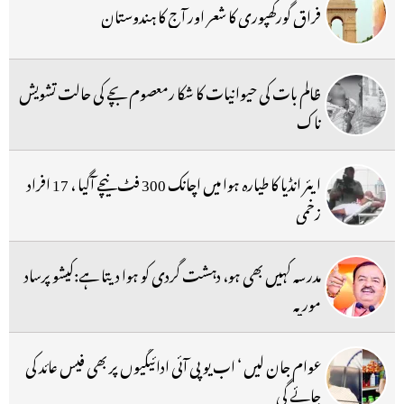
فراق گورکھپوری کا شعر اور آج کا ہندوستان
ظالم بات کی حیوانیات کا شکا رمعصوم بچے کی حالت تشویش
ناک
ایئر انڈیا کا طیارہ ہوا میں اچانک 300 فٹ نیچے آگیا ، 17 افراد
زخمی
مدرسہ کہیں بھی ہو، دہشت گردی کو ہوا دیتا ہے:کیشو پرساد
موریہ
عوام جان لیں ‘ اب یو پی آئی ادائیگیوں پر بھی فیس عائد کی
جائے گی