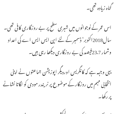
گناہ زیادہ تھی۔
اس عمر کے نوجوانوں میں شہری سطح پر بے روزگاری کافی تھی۔
سال2018اکٹوبر‘ ڈسمبر کے لئے این ایس ایس اے کی اعداد
وشمار 23.7فیصد کی بے روزگاری دیکھا رہی ہیں۔
یہی وجہہ ہے کہ کانگریس اوردیگر اپوزیشن جماعتوں نے اپنی
انتخابی مہم میں روزگار کے موضوع پر نریندر مودی کو لگاتا نشانے
پر رکھا۔