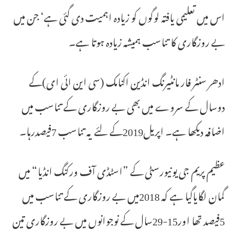
اس میں تعلیمی یافتہ لوگوں کو زیادہ اہمیت دی گئی ہے‘ جن میں
بے روزگاری کا تناسب ہمیشہ زیادہ ہوتا ہے۔
ادھر سنٹر فار مانٹیرنگ انڈین اکنامک (سی این ائی ای)کے
دوسال کے سروے میں بھی بے روزگاری کے تناسب میں
اضافہ دیکھا ہے۔ اپریل2019کے لئے یہ تناسب 7فیصدرہا۔
عظیم پریم جی یونیورسٹی کے ”اسٹڈی آف ورکنگ انڈیا“ میں
گمان لگایاگیا ہے کہ 2018میں بے روزگاری کے تناسب میں
5فیصد تھا اور15-29سال کے نوجوانوں میں بے روزگاری تین