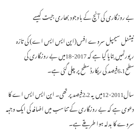
بے روزگاری کی آنچ کے باوجود بھاری جیت کیسے
نیشنل سیمپل سروے افس(این ایس ایس اے) کی تازہ
رپورٹمیں بتایا گیا ہے کہ 2017-18میں بے روزگاری کی
سطح6.1فیصد کی ریکارڈ سطح پر چلی گئی ہے۔
سال2011-12میں یہ 2.2فیصد پر تھی۔ این ایس ایس اے کا
دعوی ہے کہ بے روزگاری کے تناسب میں اضافہ کی ایک وجہہ
سروے کا بدلہ ہوا طریقے ہے۔