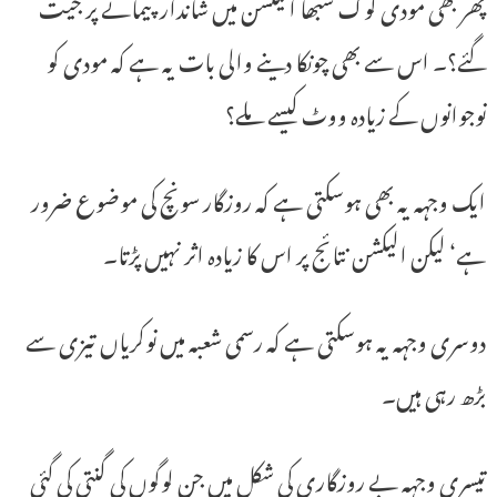
پھر بھی مودی لوک سبھا الیکشن میں شاندار پیمانے پر جیت
گئے؟۔ اس سے بھی چونکا دینے والی بات یہ ہے کہ مودی کو
نوجوانوں کے زیادہ ووٹ کیسے ملے؟
ایک وجہہ یہ بھی ہوسکتی ہے کہ روزگار سونچ کی موضوع ضرور
ہے‘ لیکن الیکشن نتائج پر اس کا زیادہ اثر نہیں پڑتا۔
دوسری وجہہ یہ ہوسکتی ہے کہ رسمی شعبہ میں نوکریاں تیزی سے
بڑھ رہی ہیں۔
تیسری وجہہ بے روزگاری کی شکل میں جن لوگوں کی گنتی کی گئی