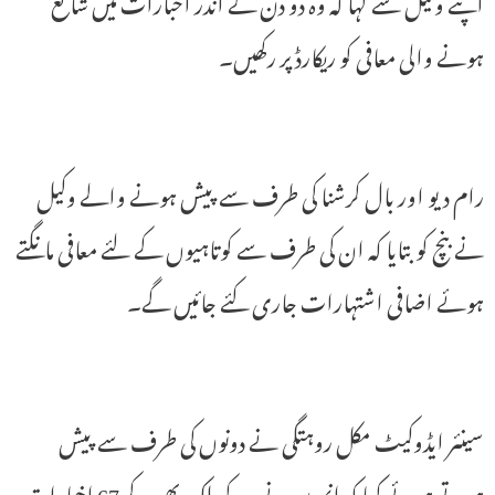
اپنے وکیل سے کہا کہ وہ دو دن کے اندر اخبارات میں شائع
ہونے والی معافی کو ریکارڈ پر رکھیں۔
رام دیو اور بال کرشنا کی طرف سے پیش ہونے والے وکیل
نے بنچ کو بتایا کہ ان کی طرف سے کوتاہیوں کے لئے معافی مانگتے
ہوئے اضافی اشتہارات جاری کئے جائیں گے۔
سینئر ایڈوکیٹ مکل روہتگی نے دونوں کی طرف سے پیش
ہوتے ہوئے کہا کہ انہوں نے پیر کو ملک بھر کے 67 اخبارات