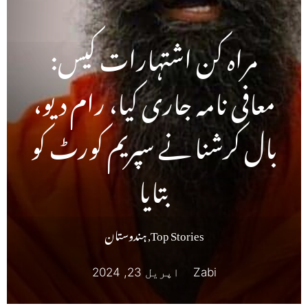
مراہ کن اشتہارات کیس:
معافی نامہ جاری کیا، رام دیو،
بال کرشنا نے سپریم کورٹ کو
بتایا
Top Stories
,
ہندوستان
Zabi
اپریل 23, 2024