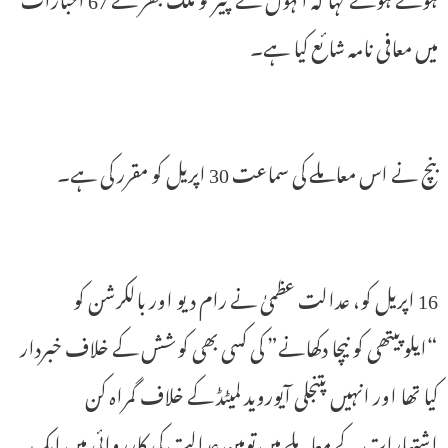
میں معافی نامہ شائع کیا ہے۔
بنچ نے اس معاملے کی سماعت 30 اپریل کو مقرر کی ہے۔
16 اپریل کو، عدالت عظمیٰ نے رام دیو اور بالکرشن کو
“ایلوپیتھی کو نیچا دکھانے” کی کسی بھی کوشش کے خلاف خبردار
کیا تھا اور انہیں پتنجلی آیوروید لمیٹڈ کے خلاف گمراہ کن
اشتہارات کے معاملے میں توہین عدالت کی کارروائی میں ایک