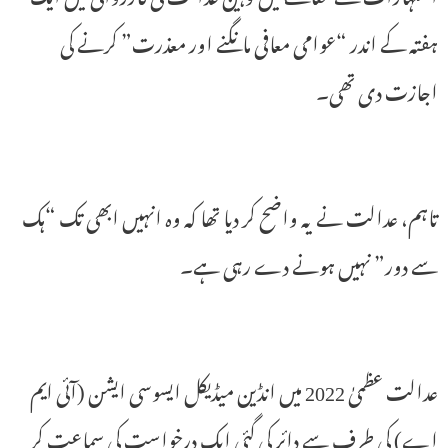
ہفتہ کے اندر “عوامی معافی مانگنے اور معذرت” کرنے کی
اجازت دی تھی۔
تاہم، عدالت نے یہ واضح کر دیا تھا کہ وہ انہیں ابھی تک “ہک
سے دور” نہیں ہونے دے رہی ہے۔
عدالت عظمیٰ 2022 میں انڈین میڈیکل ایسوسی ایشن (آئی ایم
اے) کی طرف سے دائر کی گئی ایک درخواست کی سماعت کر