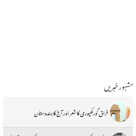
مشہور خبریں
فراق گورکھپوری کا شعر اور آج کا ہندوستان