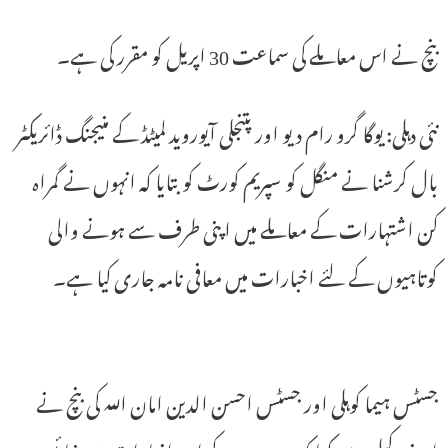
بنچ نے اس معاملے کی سماعت 30 اپریل کو مقرر کی ہے۔
نئی دہلی: یوگا گرو رام دیو اور پتنجلی آیوروید لمیٹڈ کے منیجنگ ڈائریکٹر
بال کرشنا نے منگل کو سپریم کورٹ کو بتایا کہ انہوں نے گمراہ
کن اشتہارات کے معاملے میں اپنی طرف سے ہونے والی
کوتاہیوں کے لئے اخبارات میں معافی نامہ جاری کیا ہے۔
جسٹس ہیما کوہلی اور جسٹس احسن الدین امان اللہ کی بنچ نے