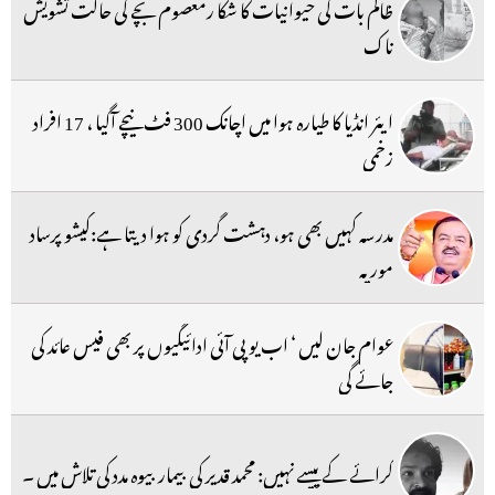
ظالم بات کی حیوانیات کا شکا رمعصوم بچے کی حالت تشویش
ناک
ایئر انڈیا کا طیارہ ہوا میں اچانک 300 فٹ نیچے آگیا ، 17 افراد
زخمی
مدرسہ کہیں بھی ہو، دہشت گردی کو ہوا دیتا ہے:کیشو پرساد
موریہ
عوام جان لیں ‘ اب یو پی آئی ادائیگیوں پر بھی فیس عائد کی
جائے گی
کرائے کے پیسے نہیں: محمد قدیر کی بیمار بیوہ مدد کی تلاش میں ۔