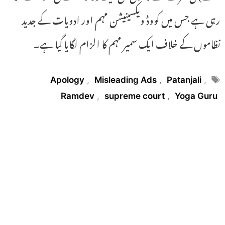
رہی ہے جس میں کووڈ ویکسینیشن مہم اور ادویات کے جدید
نظاموں کے خلاف ایک سمیر مہم کا الزام لگایا گیا ہے۔
Tags
Apology
,
Misleading Ads
,
Patanjali
,
Ramdev
,
supreme court
,
Yoga Guru