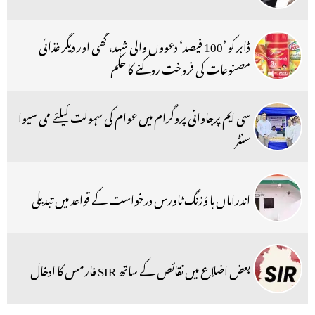
ڈابر کو ’100 فیصد‘ دعووں والی شہد، گھی اور دیگر غذائی
مصنوعات کی فروخت روکنے کا حکم
سی ایم پرجاوانی پروگرام میں عوام کی سہولت کیلئے می سیوا
سنٹر
اندراماں ہا ؤزنگ ٹاورس درخواست کے قواعد میں تبدیلی
بعض اضلاع میں نقائص کے ساتھ SIR فارمس کا ادخال