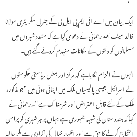
ایک بیان میں اے ائی ایم پی ایل بی کے جنرل سکریٹری مولانا
خالد سیف اللہ رحمانی نے دعوی کیاہے کہ متعدد شہروں میں
مسلمانوں کو دلتوں کے مکانات منہدم کردئے گئے ہیں۔
انہوں نے الزام لگایاہے کہ مرکز اور بعض ریاستی حکومتوں
نے اسرائیل جیسی پالیسیاں ملک میں اپنائی ہوئی ہیں ”جو مذکورہ
ملک کے لئے قابل اعتراض اور شرمنا ک ہے“۔رحمانی نے
کہاکہ ہندوستان کی شبہہ جمہوری ہے جہاں پر ہر شہری کو پرامن
احتجاج کرنے کا حق ہے اور اظہار خیال کی آزادی ہے مگر حالیہ