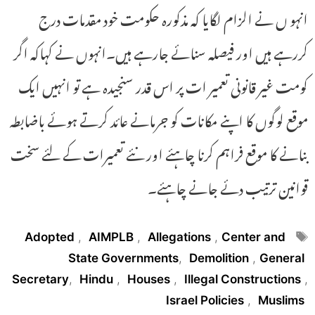
انہو ں نے الزام لگایا کہ مذکورہ حکومت خود مقدمات درج
کررہے ہیں اور فیصلہ سنائے جارہے ہیں۔انہوں نے کہاکہ اگر
کومت غیر قانونی تعمیر ات پر اس قدر سنجیدہ ہے تو انہیں ایک
موقع لوگوں کا اپنے مکانات کو جرمانے عائد کرتے ہوئے باضابطہ
بنانے کا موقع فراہم کرنا چاہئے اور نئے تعمیرات کے لئے سخت
قوانین ترتیب دئے جانے چاہئے۔
Tags
Adopted
,
AIMPLB
,
Allegations
,
Center and
State Governments
,
Demolition
,
General
Secretary
,
Hindu
,
Houses
,
Illegal Constructions
,
Israel Policies
,
Muslims