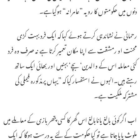
دنوں میں حکومتوں کا رویہ ”عامرانہ“ ہوگیاہے۔
رحمانی نے نشاندہی کرتے ہوئے کہاکہ ایک فرد بہت کڑی
محنت او رمشقت سے اپنا مکان تعمیر کرتا ہے نہ صرف وہ فرد
کئی معاملہ اس کے والدین‘ بچے‘ بہنیں اور بھائی ایک ساتھ
رہتے ہیں۔انہوں نے استفسار کیاکہ ”یہاں پرمذکورہ فیملی کی
مشترکہ ملکیت ہے۔
اب اگرکوئی بالغ یانابالغ اس گھر کا کسی پتھر بازی کے معاملے میں
ملوث پایاجاتا ہے تو کیاحکومت کے لئے یہ درست ہوگا کہ ایک