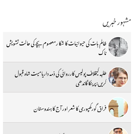
مشہور خبریں
ظالم بات کی حیوانیات کا شکا رمعصوم بچے کی حالت تشویش
ناک
طلبہ کیخلاف پولیس کارروائی کی ذمہ داریامیت شاہ قبول
کریں:پرینکا گاندھی
فراق گورکھپوری کا شعر اور آج کا ہندوستان