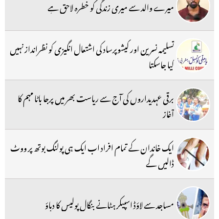
میرے والد سے میری زندگی کو خطرہ لاحق ہے
تسلیمہ نسرین اور کیشوپرساد کی اشتعال انگیزی کو نظرانداز نہیں
کیا جاسکتا
برقی عہدیداروں کی آج سے ریاست بھر میں پرجا باٹا مہم کا
آغاز
ایک خاندان کے تمام افراد اب ایک ہی پولنگ بوتھ پر ووٹ
ڈالیں گے
مساجد سے لاؤڈ اسپیکر ہٹانے بنگال پولیس کا دباؤ