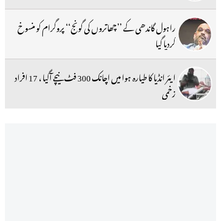
راہول گاندھی کے ’’چھاتروں کی گونج‘‘ پروگرام کو منسوخ
کردیا گیا
ایئر انڈیا کا طیارہ ہوا میں اچانک 300 فٹ نیچے آگیا ، 17 افراد
زخمی