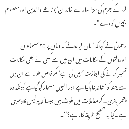
فرد کے جرم کی سزا سارے خاندان‘ بوڑھے والدین اورمعصوم
بچوں کو دے“۔
رحمانی نے کہاکہ ”مان لیاجائے کہ وہاں پر 50مسلمانو ں
اوردلتوں کے مکانات ہیں ان میں سے کسی نے بھی مکانات
تعمیر کرنے کی اجازت نہیں لی ہے‘ مگرخاص طور سے ان میں
سے چند کو نشانہ بنایاگیا ہے اور انہیں مسمار کیاگیاہے کیونکہ وہ
پتھر بازی کے معاملات میں ملوث ہیں جیسا کہ پولیس کادعوی
ہے۔کیا یہ صحیح طریقہ کار ہے؟“۔