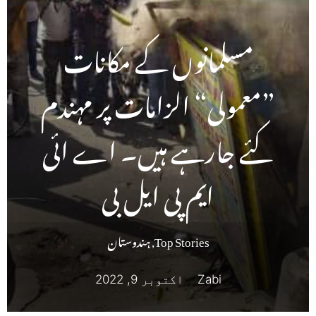
مسلمانوں کے مکانات
”معمولی“ الزامات پر مہندم
کئے جارہے ہیں۔ اے ائی
ایم پی ایل بی
Top Stories
,
ہندوستان
Zabi
اکتوبر 9, 2022