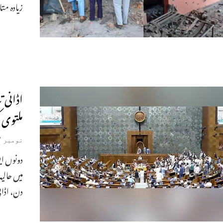
زیادہ مت
اڈانی 
ملتوی 
نومبر 27, 2024
دونوں ای
میں حالی
دن، اڈان