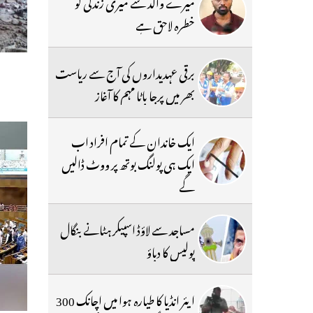
میرے والد سے میری زندگی کو
خطرہ لاحق ہے
برقی عہدیداروں کی آج سے ریاست
بھر میں پرجا باٹا مہم کا آغاز
ایک خاندان کے تمام افراد اب
ایک ہی پولنگ بوتھ پر ووٹ ڈالیں
گے
مساجد سے لاؤڈ اسپیکر ہٹانے بنگال
پولیس کا دباؤ
ایئر انڈیا کا طیارہ ہوا میں اچانک 300