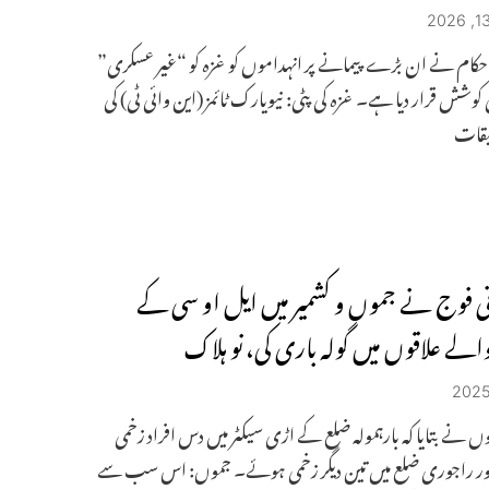
 حکام نے ان بڑے پیمانے پر انہداموں کو غزہ کو “غیر عسکری”
کوشش قرار دیا ہے۔ غزہ کی پٹی: نیویارک ٹائمز (این وائی ٹی) کی
یقات
نی فوج نے جموں و کشمیر میں ایل او سی کے
الے علاقوں میں گولہ باری کی، نو ہلاک
ں نے بتایا کہ بارہمولہ ضلع کے اڑی سیکٹر میں دس افراد زخمی
ر راجوری ضلع میں تین دیگر زخمی ہوئے۔ جموں: اس سب سے