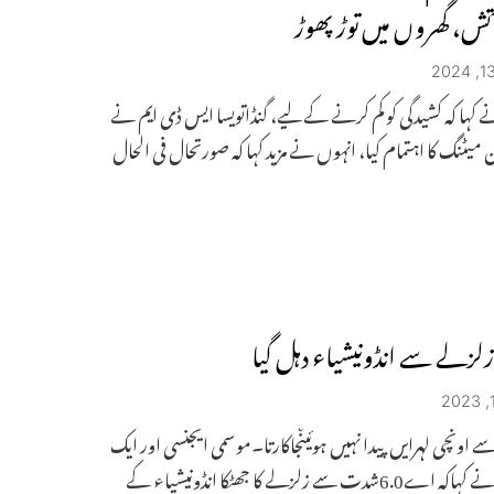
آتش، گھروں میں توڑ پھوڑ
کہا کہ کشیدگی کو کم کرنے کے لیے، گنڈاتویسا ایس ڈی ایم نے
میٹنگ کا اہتمام کیا، انہوں نے مزید کہا کہ صورتحال فی الحال
 زلزلے سے انڈونیشیاء دہل گیا
 اونچی لہرایں پیدا نہیں ہوئیںجاکارتا۔موسمی ایجنسی اور ایک
عہدیدار نے کہاکہ اے6.0شدت سے زلزلے کا جھٹکا انڈونیشیاء کے