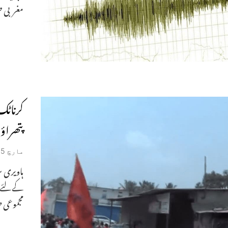
مغربی صو
کرناٹک
پتھراؤ‘15گرفتا
مارچ 15, 2023
ہاویری س
مجموعی ط