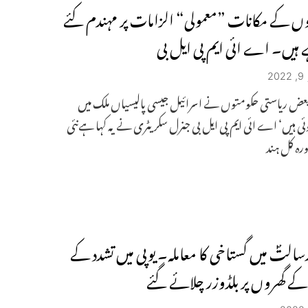
وں کے مکانات ”معمولی“ الزامات پر مہندم کئے
ہیں۔ اے ائی ایم پی ایل بی
2
 بعض ریاستی حکومتوں نے اسرائیل جیسی پالیسیاں ملک میں
وئی ہیں‘ اے ائی ایم پی ایل بی جنرل سکریٹری نے یہ کہا ہےنئی
ورہ کل ہند
التؐ میں گستاخی کا معاملہ۔ یوپی میں تشدد کے
 کے گھروں پر بلڈوزر چلائے گئے