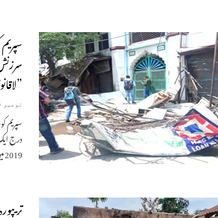
سپریم 
”لاقان
نومبر 6, 2024
درج ایک
2019 میں گرا
تریپور