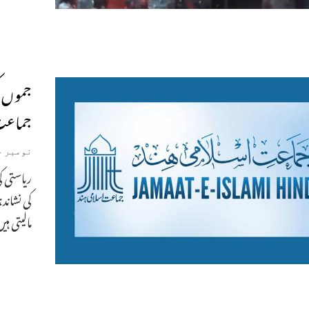
جموں ک
جماعت ک
نومبر 14, 2022
کی نشاندہ
مالیتی ہ