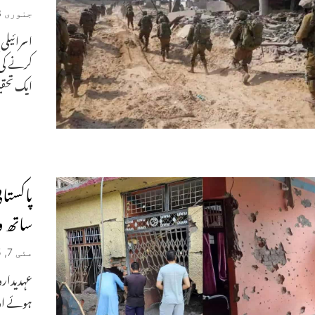
جنوری 13, 2026
اسرائیلی
کرنے کی 
ایک تحق
پاکستا
ساتھ و
مئی 7, 2025
عہدیدارو
ہوئے او