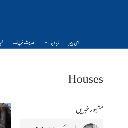
Ski
t
conten
ای پیپر
زبان
حدیث شریف
شہر
Houses
مشہور خبریں