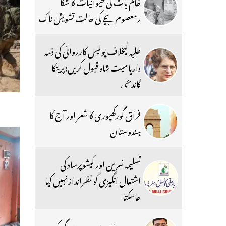
ظالم بات کی حیوانیات کا شکا
رمعصوم بچے کی حالت تشویش ناک
طلبہ کیخلاف پولیس کارروائی کی ذمہ
داریامیت شاہ قبول کریں:پرینکا
گاندھی
فراق گورکھپوری کا شعر اور آج کا
ہندوستان
تسلیمہ نسرین اور کیشوپرساد کی
اشتعال انگیزی کو نظرانداز نہیں کیا
جاسکتا