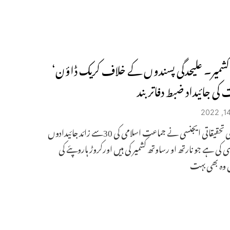
شمیر۔ علیحدگی پسندوں کے خلاف کریک ڈاؤن‘
ی جائیداد ضبط دفاتر بند
ریاستی کی تحقیقاتی ایجنسی نے جماعت اسلامی کی 30سے زائد جائیدادوں
ی کی ہے جو نارتھ او رساوتھ کشمیر کی ہیں اورکروڑ ہاروپئے کی
یں وہ بھی بہت