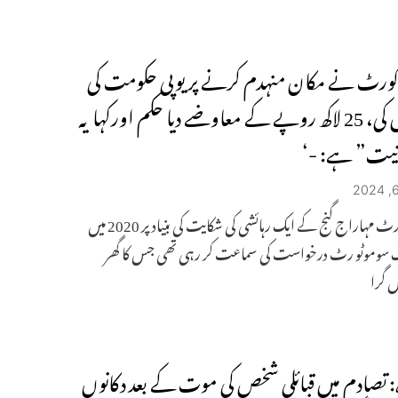
کورٹ نے مکان منہدم کرنے پر یوپی حکومت کی
سرزنش کی، 25 لاکھ روپے کے معاوضے دیا حکم اورکہا یہ
ونیت” ہے: -‘
سپریم کورٹ مہاراج گنج کے ایک رہائشی کی شکایت کی بنیاد پر 2020 میں
 سوموٹو رٹ درخواست کی سماعت کر رہی تھی جس کا گھر
ہ: تصادم میں قبائلی شخص کی موت کے بعد دکانوں