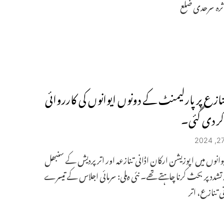
اثرہ سرحدی ضلع
تنازع پر پارلیمنٹ کے دونوں ایوانوں کی کارروائی
کر دی گئی۔
وانوں میں اپوزیشن ارکان اڈانی تنازعہ اور اتر پردیش کے سنبھل
ہ تشدد پر بحث کرنا چاہتے تھے۔ نئی دہلی: سرمائی اجلاس کے تیسرے
ی تنازع، اتر