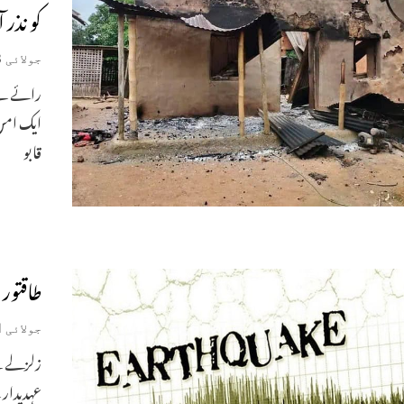
کو نذر 
جولائی 13, 2024
رائے نے 
ایک امن 
قابو
طاقتور
جولائی 1, 2023
زلزلے سے