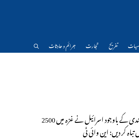
سیات
تفریح
تجارت
جرائم و حادثات
جنگ بندی کے باوجود اسرائیل نے غزہ میں 2500
 تباہ کر دیں: این وائی ٹی