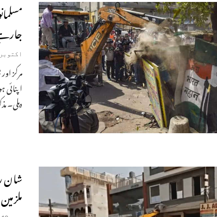
مسلمان
جارہے 
اکتوبر 9, 022
مرکز اور
اپنائی ہ
دہلی۔ مذک
شان رس
ملزمین