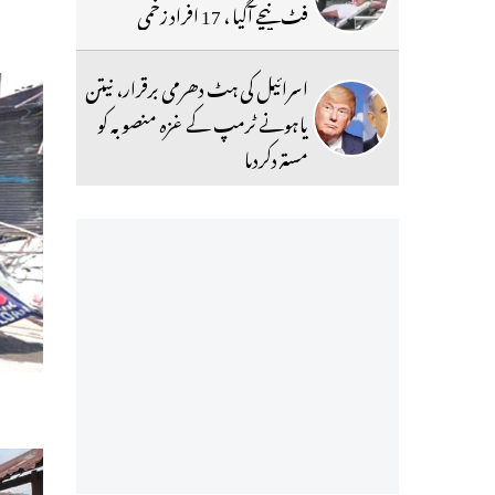
فٹ نیچے آگیا ، 17 افراد زخمی
اسرائیل کی ہٹ دھرمی برقرار، نیتن
یاہونے ٹرمپ کے غزہ منصوبہ کو
مستردکردیا