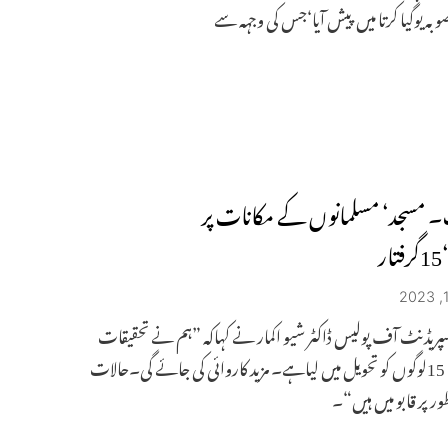
بہ یوگیا کرتا میں پیش آیا‘جس کی وجہہ سے
۔ مسجد‘ مسلمانوں کے مکانات پر
ر
پریڈنٹ آف پولیس ڈاکٹر شیو اکمار نے کہاکہ ”ہم نے تحقیقات
کے لئے 15لوگوں کو تحویل میں لیاہے۔ مزید کاروائی کی جائے گی۔حالات
ور پر قابو میں ہیں“۔