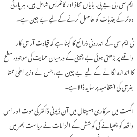
ایم سی، بی جے پی، بایاں محاذ اور کانگریس شامل ہیں، ہر پارٹی
ووٹر کے جذبات کو حاصل کرنے کے لیے بے چین ہے۔
ٹی ایم سی کے اندرونی ذرائع کا کہنا ہے کہ قیادت آر جی کار
واقعے پر بڑھتی ہوئی بے چینی کے درمیان حمایت کی موجودہ سطح
کا اندازہ لگانے کے لیے بے چین ہے، جس نے وزیر اعلیٰ ممتا
بنرجی کی انتظامیہ پر سایہ ڈالا ہے۔
اگست میں سرکاری ہسپتال میں آن ڈیوٹی ڈاکٹر کی موت اور اس
واقعہ کو چھپانے کی کوشش کے الزامات نے ریاست بھر میں