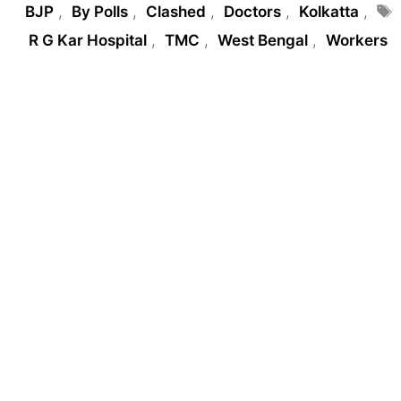
Tags
BJP
,
By Polls
,
Clashed
,
Doctors
,
Kolkatta
,
R G Kar Hospital
,
TMC
,
West Bengal
,
Workers