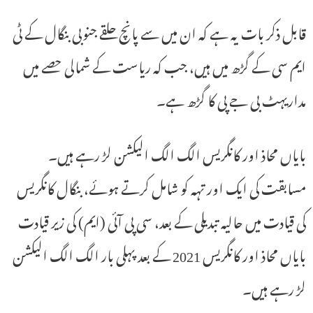
قابل ذکر بات یہ ہے کہ ان میں سے پانچ حلقے جنوبی بنگال کے ٹی
ایم سی کے گڑھ میں ہیں، جب کہ ریاست کے شمالی حصے میں
مداریہٹ بی جے پی کا گڑھ ہے۔
بایاں محاذ اور کانگریس الگ الگ الیکشن لڑ رہے ہیں۔
مسابقت کی ایک اور تہہ کو شامل کرتے ہوئے، بنگال کانگریس
کی قیادت میں حالیہ تبدیلی کے بعد، سی پی آئی (ایم) کی زیر قیادت
بایاں محاذ اور کانگریس 2021 کے بعد پہلی بار الگ الگ الیکشن
لڑ رہے ہیں۔