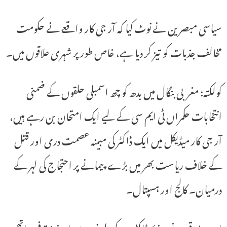
سیاسی مبصرین نے نوٹ کیا کہ آر جی کار واقعے نے حکومت
مخالف جذبات کو تیز کر دیا ہے، خاص طور پر شہری علاقوں میں۔
کولکتہ: مغربی بنگال میں بدھ کو چھ اسمبلی حلقوں کے ضمنی
انتخابات حکمراں ٹی ایم سی کے لیے ایک امتحان بن رہے ہیں،
آر جی کار میڈیکل میں ایک ڈاکٹر کی مبینہ عصمت دری اور قتل
کے خلاف ریاست بھر میں بڑے پیمانے پر احتجاج کی لہر کے
درمیان۔ کالج اور ہسپتال۔