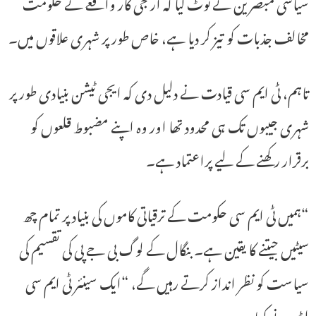
سیاسی مبصرین نے نوٹ کیا کہ آر جی کار واقعے نے حکومت
مخالف جذبات کو تیز کر دیا ہے، خاص طور پر شہری علاقوں میں۔
تاہم، ٹی ایم سی قیادت نے دلیل دی کہ ایجی ٹیشن بنیادی طور پر
شہری جیبوں تک ہی محدود تھا اور وہ اپنے مضبوط قلعوں کو
برقرار رکھنے کے لیے پراعتماد ہے۔
“ہمیں ٹی ایم سی حکومت کے ترقیاتی کاموں کی بنیاد پر تمام چھ
سیٹیں جیتنے کا یقین ہے۔ بنگال کے لوگ بی جے پی کی تقسیم کی
سیاست کو نظر انداز کرتے رہیں گے، “ایک سینئر ٹی ایم سی
لیڈر نے کہا۔