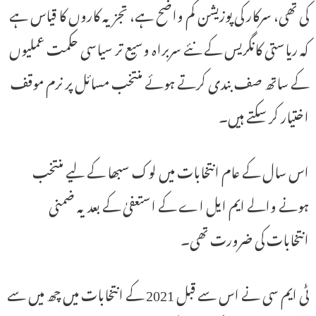
کی تھی، سرکار کی پوزیشن کم واضح ہے، تجزیہ کاروں کا قیاس ہے
کہ ریاستی کانگریس کے نئے سربراہ وسیع تر سیاسی حکمت عملیوں
کے ساتھ صف بندی کرتے ہوئے منتخب مسائل پر نرم موقف
اختیار کر سکتے ہیں۔
اس سال کے عام انتخابات میں لوک سبھا کے لیے منتخب
ہونے والے ایم ایل اے کے استعفیٰ کے بعد یہ ضمنی
انتخابات کی ضرورت تھی۔
ٹی ایم سی نے اس سے قبل 2021 کے انتخابات میں چھ میں سے