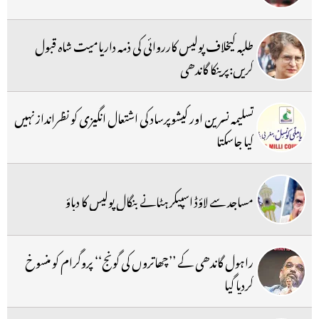
طلبہ کیخلاف پولیس کارروائی کی ذمہ داریامیت شاہ قبول
کریں:پرینکا گاندھی
تسلیمہ نسرین اور کیشوپرساد کی اشتعال انگیزی کو نظرانداز نہیں
کیا جاسکتا
مساجد سے لاؤڈ اسپیکر ہٹانے بنگال پولیس کا دباؤ
راہول گاندھی کے ’’چھاتروں کی گونج‘‘ پروگرام کو منسوخ
کردیا گیا