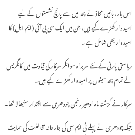
اس بار، بائیں محاذ نے چھ میں سے پانچ نشستوں کے لیے
امیدوار کھڑے کیے ہیں، جن میں ایک سی پی آئی (ایم ایل) کا
امیدوار بھی شامل ہے۔
ریاستی پارٹی کے نئے سربراہ سوانکر سرکار کی قیادت میں کانگریس
نے تمام چھ سیٹوں پر امیدوار کھڑے کیے ہیں۔
سرکار نے گزشتہ ماہ ادھیر رنجن چودھری سے اقتدار سنبھالا تھا۔
جبکہ چودھری نے پہلے ٹی ایم سی کی جارحانہ مخالفت کی حمایت