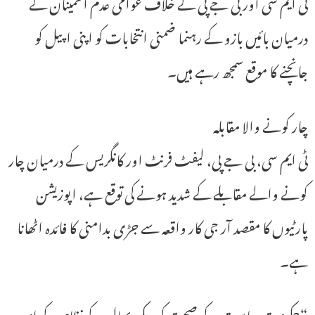
ٹی ایم سی اور بی جے پی کے خلاف عوامی عدم اطمینان کے
درمیان بائیں بازو کے رہنما ضمنی انتخابات کو اپنی اپیل کو
جانچنے کا موقع سمجھ رہے ہیں۔
چار کونے والا مقابلہ
ٹی ایم سی، بی جے پی، لیفٹ فرنٹ اور کانگریس کے درمیان چار
کونے والے مقابلے کے شدید ہونے کی توقع ہے، اپوزیشن
پارٹیوں کا مقصد آر جی کار واقعہ سے جڑی بدامنی کا فائدہ اٹھانا
ہے۔
“حکومت ریاست کے صحت کی دیکھ بھال کے نظام کے اندر