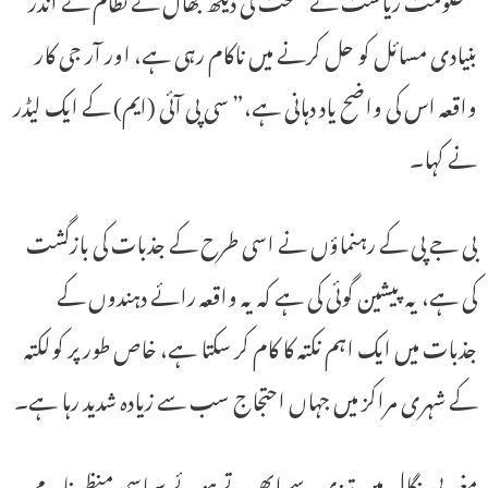
بنیادی مسائل کو حل کرنے میں ناکام رہی ہے، اور آر جی کار
واقعہ اس کی واضح یاد دہانی ہے،” سی پی آئی (ایم) کے ایک لیڈر
نے کہا۔
بی جے پی کے رہنماؤں نے اسی طرح کے جذبات کی بازگشت
کی ہے، یہ پیشین گوئی کی ہے کہ یہ واقعہ رائے دہندوں کے
جذبات میں ایک اہم نکتہ کا کام کر سکتا ہے، خاص طور پر کولکتہ
کے شہری مراکز میں جہاں احتجاج سب سے زیادہ شدید رہا ہے۔
مغربی بنگال میں تیزی سے ابھرتے ہوئے سیاسی منظر نامے