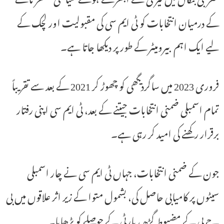
کے درمیان انتخابات کو ٹی ایم سی کی مقبولیت اور لچک کے
لیے ایک اہم بیرومیٹر کے طور پر دیکھا جاتا ہے۔
فروری 2023 میں ساگردیگھی کو چھوڑ کر 2021 کے بعد سے تقریباً
تمام اسمبلی ضمنی انتخابات جیتنے کے بعد، ٹی ایم سی اپنی رفتار
برقرار رکھنے کی امید کر رہی ہے۔
جون کے ضمنی انتخابات، جہاں ٹی ایم سی نے چار اسمبلی
سیٹوں پر کامیابی حاصل کی، بشمول متوا کے زیر اثر علاقوں میں بی
جے پی کے مضبوط گڑھ، پارٹی کے حوصلے کو بڑھایا۔