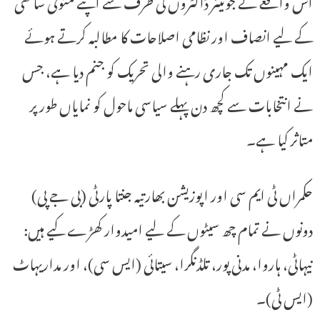
اس واقعے نے جونیئر ڈاکٹروں کی طرف سے اپنے متوفی ساتھی
کے لیے انصاف اور نظامی اصلاحات کا مطالبہ کرتے ہوئے
ایک مہینوں تک جاری رہنے والی تحریک کو جنم دیا ہے، جس
نے انتخابات سے کچھ دن پہلے سیاسی ماحول کو نمایاں طور پر
متاثر کیا ہے۔
حکمراں ٹی ایم سی اور اپوزیشن بھارتیہ جنتا پارٹی (بی جے پی)
دونوں نے تمام چھ سیٹوں کے لیے امیدوار کھڑے کیے ہیں:
نیہاٹی، ہاروا، مدنی پور، تلڈنگرا، سیتائی (ایس سی)، اور مداریہاٹ
(ایس ٹی)۔