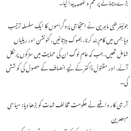
بڑے پیمانے پر غم و غصہ پیدا کیا۔
جونیئر طبی ماہرین نے احتجاجی پروگراموں کا ایک سلسلہ ترتیب
دیا جس میں کام بند کرنا، بھوک ہڑتالیں، کنونشن اور ریلیاں
شامل تھیں، جب کہ عام لوگ ان کی حمایت میں سڑکوں پر نکل
آئے، اور مقتول ڈاکٹر کے لیے انصاف کے حصول کی کوشش
کی۔
آر جی کار واقعے نے حکومت مخالف شدت کو بڑھا دیا: سیاسی
مبصرین