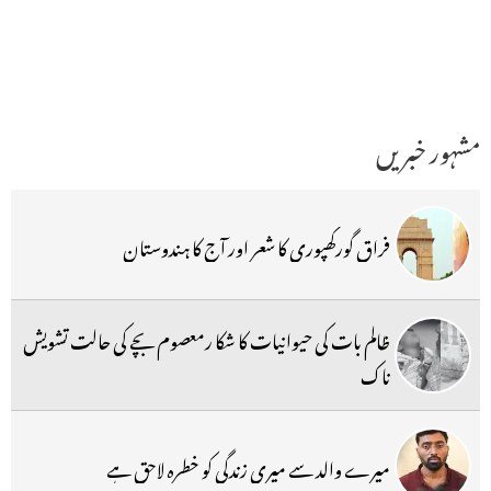
مشہور خبریں
فراق گورکھپوری کا شعر اور آج کا ہندوستان
ظالم بات کی حیوانیات کا شکا رمعصوم بچے کی حالت تشویش
ناک
میرے والد سے میری زندگی کو خطرہ لاحق ہے