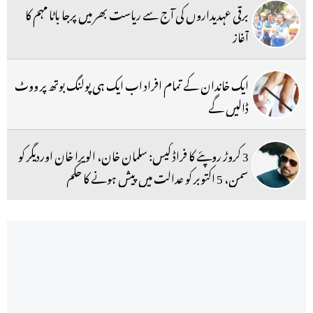
برقی عہدیداروں کی آج سے ریاست بھر میں پرجا باٹا مہم کا
آغاز
ایک خاندان کے تمام افراد اب ایک ہی پولنگ بوتھ پر ووٹ
ڈالیں گے
3 کروڑ روپئے کا فراڈ کیس: سلمان خان، الویرا خان اوردیگر کو
سمن، 5 اکتوبر کو عدالت میں پیش ہونے کا حکم