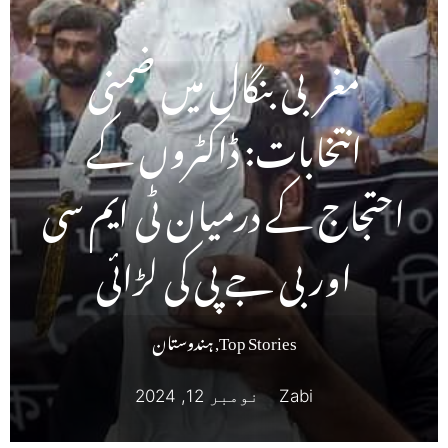
مغربی بنگال میں ضمنی
انتخابات: ڈاکٹروں کے
احتجاج کے درمیان ٹی ایم سی
اور بی جے پی کی لڑائی
Top Stories
,
ہندوستان
Zabi
نومبر 12, 2024