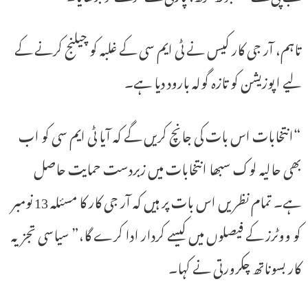
تاہم، آر جی کار کیس نے ٹی ایم سی کے غلبہ کو چیلنج کرنے کے
لیے اپوزیشن کو تازہ گولہ بارود دیا ہے۔
“انتخابات اس بات کی جانچ کریں گے کہ آیا ٹی ایم سی کو اب
بھی حالیہ لوک سبھا انتخابات میں زبردست حمایت حاصل
ہے۔ تمام نظریں اس بات پر ہیں کہ آر جی کار کا مسئلہ 13 نومبر
کو ووٹرز کے فیصلوں میں کیسے کردار ادا کرے گا،” سیاسی تجزیہ
کار بسوناتھ چکرورتی نے کہا۔