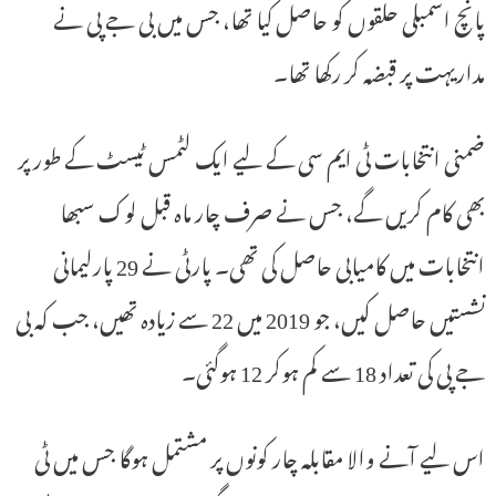
پانچ اسمبلی حلقوں کو حاصل کیا تھا، جس میں بی جے پی نے
مداریہت پر قبضہ کر رکھا تھا۔
ضمنی انتخابات ٹی ایم سی کے لیے ایک لٹمس ٹیسٹ کے طور پر
بھی کام کریں گے، جس نے صرف چار ماہ قبل لوک سبھا
انتخابات میں کامیابی حاصل کی تھی۔ پارٹی نے 29 پارلیمانی
نشستیں حاصل کیں، جو 2019 میں 22 سے زیادہ تھیں، جب کہ بی
جے پی کی تعداد 18 سے کم ہوکر 12 ہوگئی۔
اس لیے آنے والا مقابلہ چار کونوں پر مشتمل ہوگا جس میں ٹی