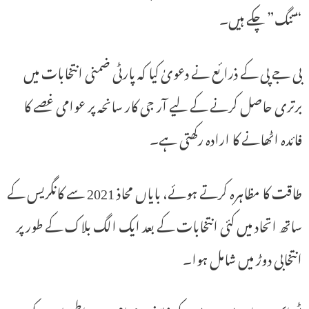
“تنگ” چکے ہیں۔
بی جے پی کے ذرائع نے دعویٰ کیا کہ پارٹی ضمنی انتخابات میں
برتری حاصل کرنے کے لیے آر جی کار سانحہ پر عوامی غصے کا
فائدہ اٹھانے کا ارادہ رکھتی ہے۔
طاقت کا مظاہرہ کرتے ہوئے، بایاں محاذ 2021 سے کانگریس کے
ساتھ اتحاد میں کئی انتخابات کے بعد ایک الگ بلاک کے طور پر
انتخابی دوڑ میں شامل ہوا۔