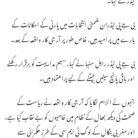
بی جے پی لیڈران ضمنی انتخابات میں پارٹی کے امکانات کے
بارے میں پر امید ہیں، خاص طور پر آر جی کار واقعہ کے بعد۔
بی جے پی لیڈر راہل سنہا نے کہا، ’’ہم مداریہت کو برقرار رکھنے
اور باقی پانچ سیٹیں جیتنے کے لیے پراعتماد ہیں۔
انہوں نے الزام لگایا کہ آر جی کار واقعہ نے ریاست کے
صحت کی دیکھ بھال کے نظام میں خامیوں کو بے نقاب کیا ہے،
اور مغربی بنگال کے لوگ ٹی ایم سی کے طرز حکمرانی سے