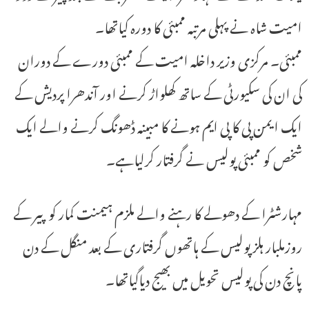
امیت شاہ نے پہلی مرتبہ ممبئی کا دورہ کیاتھا۔
ممبئی۔ مرکزی وزیر داخلہ امیت کے ممبئی دورے کے دوران
کی ان کی سکیورٹی کے ساتھ کھلواڑ کرنے اور آندھرا پردیش کے
ایک ایمن پی کا پی ایم ہونے کا مبینہ ڈھونگ کرنے والے ایک
شخص کو ممبئی پولیس نے گرفتار کرلیاہے۔
مہارشٹرا کے دھولے کا رہنے والے ملزم ہیمنت کمار کو پیر کے
روزملبار ہلز پولیس کے ہاتھوں گرفتاری کے بعد منگل کے دن
پانچ دن کی پولیس تحویل میں بھیج دیاگیاتھا۔