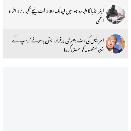
ایئر انڈیا کا طیارہ ہوا میں اچانک 300 فٹ نیچے آگیا ، 17 افراد
زخمی
اسرائیل کی ہٹ دھرمی برقرار، نیتن یاہونے ٹرمپ کے
غزہ منصوبہ کو مستردکردیا