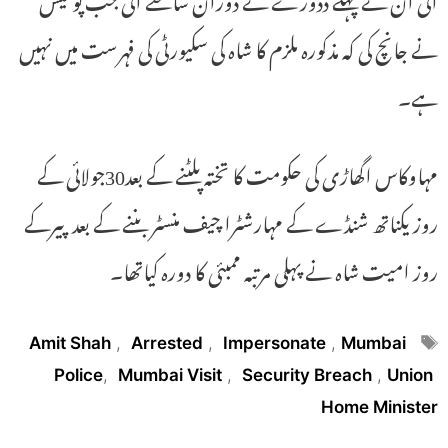
نے جانچ کی کہ مذکورہ ملزم کا شاہ کی سکیورٹی کی فہرست میں نہیں
ہے۔
مہاوکاس اگھاڑی کی حکومت کا تختہ پلٹنے کے بعد30جولائی کے
روز یکناتھ شنڈے کے مہارشٹرا چیف منسٹر بننے کے بعد پیرکے
روز امیت شاہ نے پہلی مرتبہ ممبئی کا دورہ کیاتھا۔
Tags
Amit Shah
,
Arrested
,
Impersonate
,
Mumbai
Police
,
Mumbai Visit
,
Security Breach
,
Union
Home Minister