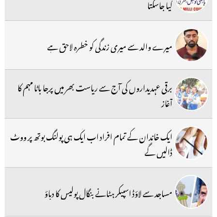
کیا جاسکتا
میرے والد سے میری زندگی کو خطرہ لاحق ہے
برقی عہدیداروں کی آج سے ریاست بھر میں پرجا باٹا مہم کا
آغاز
ایک خاندان کے تمام افراد اب ایک ہی پولنگ بوتھ پر ووٹ
ڈالیں گے
مساجد سے لاؤڈ اسپیکر ہٹانے بنگال پولیس کا دباؤ