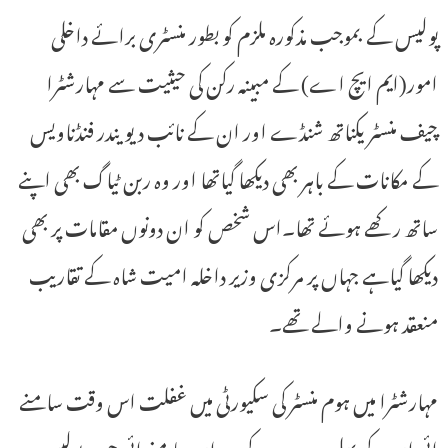
پولیس کے بموجب مذکورہ ملزم کو بطور منسٹری برائے داخلی
امور(ایم ایچ اے) کے مبینہ رکن کی حیثیت سے مہارشٹرا
چیف منسٹر یکناتھ شنڈے اور ان کے نائب دیویندر فنڈناویس
کے مکانات کے باہر بھی دیکھا گیاتھا اور وہ ربن ٹیاگ بھی اپنے
ساتھ رکھے ہوئے تھا۔اس شخص کو ان دونوں مقامات پر بھی
دیکھا گیاہے جہاں پر مرکزی وزیر داخلہ امیت شاہ کے تقاریب
منعقد ہونے والے تھے۔
مہارشٹرا میں ہوم منسٹر کی سکیورٹی میں غفلت اس وقت سامنے
ائی ان کے پہلے ددورے کے دوران سامنے ائی جب پولیس