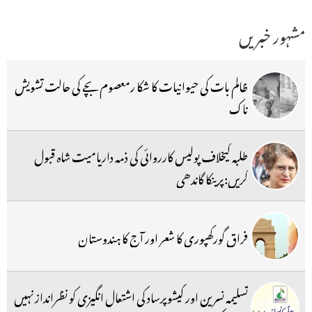
مشہور خبریں
ظالم بات کی حیوانیات کا شکا رمعصوم بچے کی حالت تشویش
ناک
طلبہ کیخلاف پولیس کارروائی کی ذمہ داریامیت شاہ قبول
کریں:پرینکا گاندھی
فراق گورکھپوری کا شعر اور آج کا ہندوستان
تسلیمہ نسرین اور کیشوپرساد کی اشتعال انگیزی کو نظرانداز نہیں