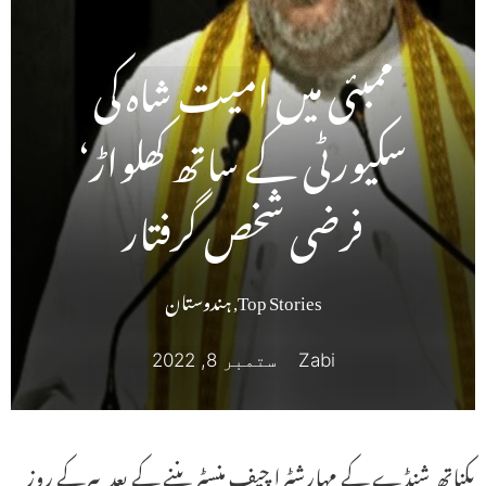
ممبئی میں امیت شاہ کی
سکیورٹی کے ساتھ کھلواڑ‘
فرضی شخص گرفتار
Top Stories
,
ہندوستان
Zabi
ستمبر 8, 2022
یکناتھ شنڈے کے مہارشٹرا چیف منسٹر بننے کے بعد پیرکے روز