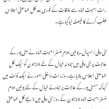
رات امیت شاہ سے ملاقات کے فوری بعد کل جماعتی اجلاس
طلب کرنے کا فیصلہ لیاگیاہے۔
نئی دہلی/امپال۔یونین ہوم منسٹر امیت شاہ نے مبنی پور کے
حالات پر نئی دہلی میں تبادلہ خیال کے لئے 24جون کو ایک کل
جماعتی اجلاس بلایاہے۔وزرات داخلی امور نے ایک ٹوئٹ میں
کہاکہ ”منی پور کے حالات پر تبادلے خیال کے لئے یونین ہوم
منسٹر امیت شاہ 24جون کے روز نئی دہلی میں 3بجے کل جماعتی