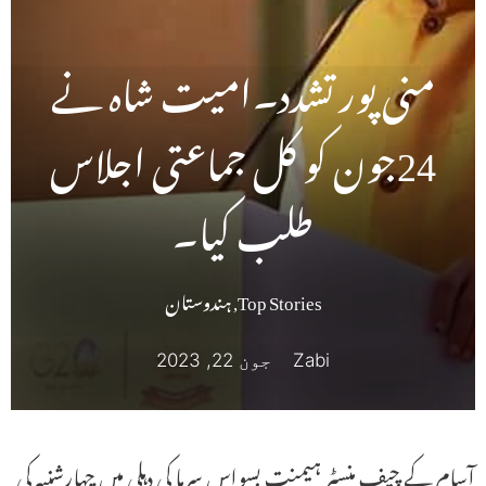
منی پور تشدد۔امیت شاہ نے
24جون کو کل جماعتی اجلاس
طلب کیا۔
Top Stories
,
ہندوستان
Zabi
جون 22, 2023
آسام کے چیف منسٹر ہیمنت بسواس سرما کی دہلی میں چہارشنبہ کی