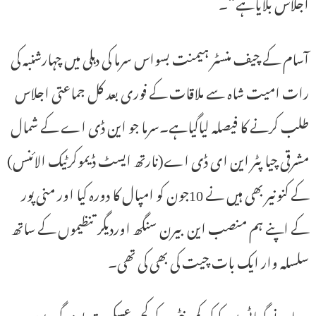
اجلاس بلایاہے“۔
آسام کے چیف منسٹر ہیمنت بسواس سرما کی دہلی میں چہارشنبہ کی
رات امیت شاہ سے ملاقات کے فوری بعد کل جماعتی اجلاس
طلب کرنے کا فیصلہ لیاگیاہے۔سرما جو این ڈی اے کے شمال
مشرقی چیاپٹر این ای ڈی اے(نارتھ ایسٹ ڈیموکرٹیک الائنس)
کے کنونیر بھی ہیں نے 10جون کو امپال کا دورہ کیا اور منی پور
کے اپنے ہم منصب این بیرن سنگھ اوردیگر تنظیموں کے ساتھ
سلسلہ وار ایک بات چیت کی بھی کی تھی۔
سرما نے گوہاٹی میں کوکی کمیونٹی کے کچھ عسکریت پسند گروپوں