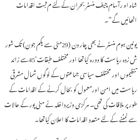
شاہ او رآسام چیف منسٹر بحران کے کئے م ثبت اقدامات
اٹھائیں گے“۔
یونین ہوم منسٹر نے بھی چار دن (29مئی سے یکم جون) تک شور
ش زدہ ریاست کا دورہ کیاتھا اور مختلف طبقات‘45سے زائد
تنظیموں اور مختلف سیاسی جماعتوں کے لوگوں شمال مشرقی
ریاست میں امن اورمعمول کو بحال کرنے کے اقدامات کے
طور پر ملاقات کی تھی۔ مرکزی وزیرداخلہ نے منی پور کے حالات
سے نمٹنے کے لئے متعدد اقدامات کا اعلان کیاتھا۔