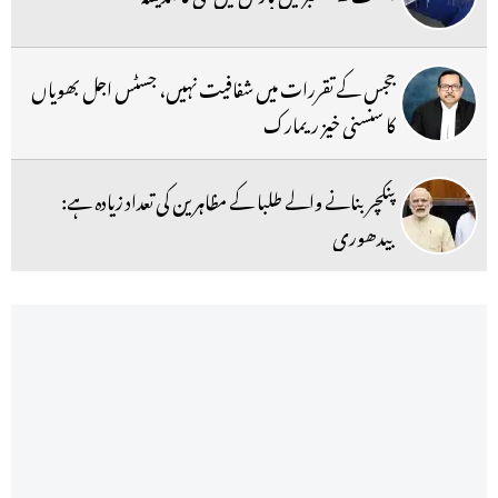
ججس کے تقررات میں شفافیت نہیں، جسٹس اجل بھویاں
کا سنسنی خیز ریمارک
پنکچر بنانے والے طلبا کے مظاہرین کی تعداد زیادہ ہے:
بیدھوری