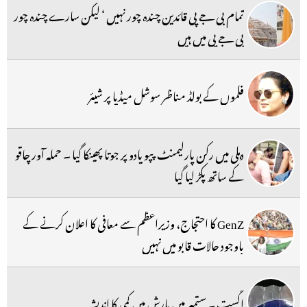
تمام بی جے پی قائدین چندہ چور نہیں ‘ لیکن سارے چندہ چور
بی جے پی میں ہیں
فلموں کے بولڈ مناظر سوشل میڈیا پر شیئر
دہلی میں رکن پارلیمنٹ پپو یادو پر جوتا پھینکا گیا ۔ حملہ آور چاقو
کے ساتھ پکڑ لیا گیا
GenZ کا احتجاج، وزیراعظم سے معافی کا اعلان کرنے کے
باوجود حالات قابو میں نہیں
اگست ۔ ستمبر میں بارش میں کمی کا اندیشہ