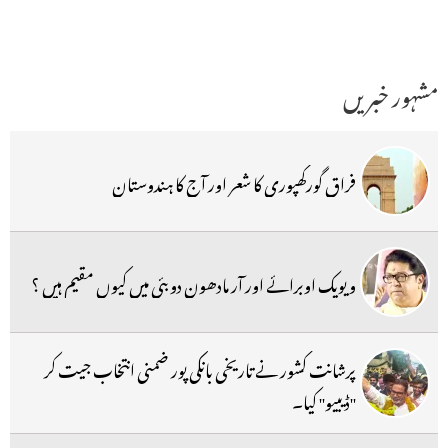
مشہور خبریں
فراق گورکھپوری کا شعر اور آج کا ہندوستان
ویویک اوبرائے اور آر مادھون دوبئی میں کیوں مقیم ہیں ؟
پرشانت کشور نے تاریخی بانکی پور ضمنی انتخاب جیت کر
''ڈیبیو'' کیا۔