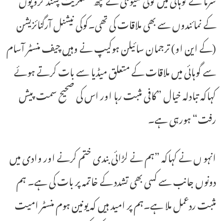
کے نمائندوں سے بھی ملاقات کی تھی۔کوکی نیشنل آرگنائزیشن
(کے این او) ترجمان سائیلن ہوکیپ نے وہیں چیف منسٹر آسام
سے گوہائی میں ملاقات کے متعلق میڈیا سے بات کرتے ہوئے
کہاکہ تبادلہ خیال ”کافی مثبت رہا اور اس کی صحیح سمت پیش
رفت“ ہورہی ہے۔
انہو ں نے کہاکہ ”ہم نے لڑائی بندی ختم کرنے اور وادی میں
دونوں جانب سے کسی بھی تشدد کے خاتمہ پر بات کی ہے۔ ہم
مثبت ردعمل ملا ہے۔ہم پر امید ہیں کہ یونین ہوم منسٹر امیت