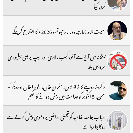
کردیا گیا
امیت شاہ بھارتیہ ودیا پار مہوتسو 2026ء کا افتتاح کرینگے
تلنگانہ میں آج سے آٹو، کیب ، لاری اور ایپ پر مبنی ڈیلیوری
سرویس بند
3 کروڑ روپئے کا فراڈ کیس: سلمان خان، الویرا خان اوردیگر کو
سمن، 5 اکتوبر کو عدالت میں پیش ہونے کا حکم
ارباب جامعہ نظامیہ کو قیمتی اراضی پر دعوی پیش کرنے سے
روکا جا رہا ہے