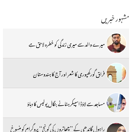
مشہور خبریں
میرے والد سے میری زندگی کو خطرہ لاحق ہے
فراق گورکھپوری کا شعر اور آج کا ہندوستان
مساجد سے لاؤڈ اسپیکر ہٹانے بنگال پولیس کا دباؤ
راہول گاندھی کے ’’چھاتروں کی گونج‘‘ پروگرام کو منسوخ