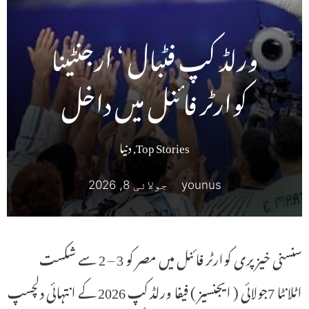
ورلڈ کپ فٹبال ‘ ارجنٹینا
کوارٹر فائنل میں داخل
Top Stories
,
دنیا
younus
جولائی 8, 2026
سنسنی خیز پری کوارٹر فائنل میں مصر کو 3 – 2 سے شکست
اٹلانٹا 7جولائی ( ایجنسیز ) فیفا ورلڈ کپ 2026 کے انتہائی دلچسپ