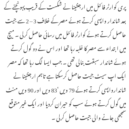
پری کوارٹر فائنل میں ارجنٹینا نے شکست کے قریب پہونچنے کے
بعد شاندار واپسی کرتے ہوئے مصر کے خلاف 3 – 2 سے جیت
حاصل کرتے ہوئے کوارٹر فائنل میں رسائی حاصل کرلی ۔ میچ
میں ابتداء سے مصر کا غلبہ رہا تھا اور اس نے دو گول کرتے
ہوئے شاندار سبقت بنالی تھی ۔ جب ایسا لگ رہا تھا کہ مصر
ایک اپ سیٹ جیت حاصل کرسکتا ہے تاہم ارجنٹینا نے
شاندارواپسی کرتے ہوئے 79 ویں ‘83 ویں اور 90 ویں منٹ
میں گول کرتے ہوئے سب کو حیران کردیا اور ایک غیر متوقع
سمجھی جانے والی جیت حاصل کرلی ۔