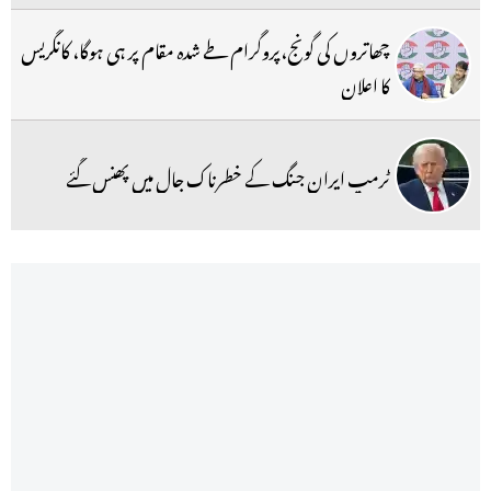
چھاتروں کی گونج،پروگرام طے شدہ مقام پر ہی ہوگا، کانگریس
کا اعلان
ٹرمپ ایران جنگ کے خطرناک جال میں پھنس گئے