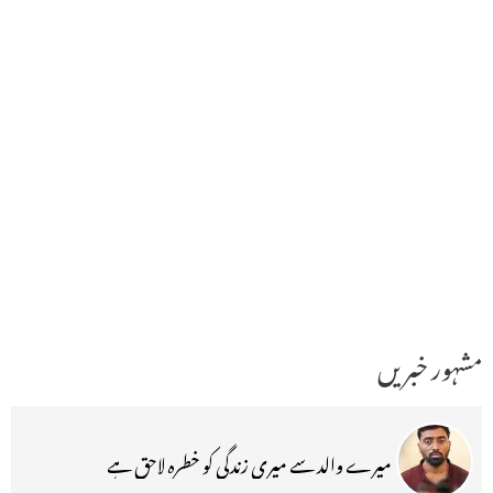
مشہور خبریں
میرے والد سے میری زندگی کو خطرہ لاحق ہے