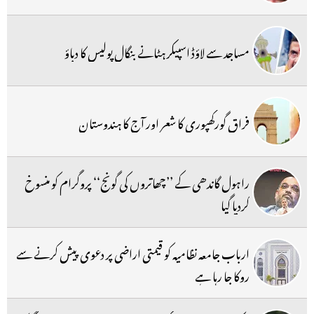
مساجد سے لاؤڈ اسپیکر ہٹانے بنگال پولیس کا دباؤ
فراق گورکھپوری کا شعر اور آج کا ہندوستان
راہول گاندھی کے ’’چھاتروں کی گونج‘‘ پروگرام کو منسوخ
کردیا گیا
ارباب جامعہ نظامیہ کو قیمتی اراضی پر دعوی پیش کرنے سے
روکا جا رہا ہے