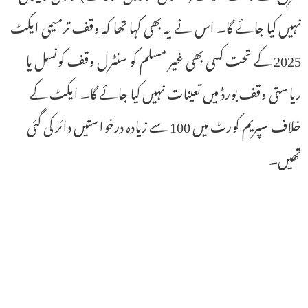
نہیں کیا جائے گا۔ اس نے یہ بھی کہا تھا کہ وقف ترمیمی ایکٹ
2025 کے تحت کسی بھی غیر مسلم کو سنٹرل وقف کونسل یا
ریاستی وقف بورڈ میں تعینات نہیں کیا جائے گا۔ ایکٹ کے
خلاف سپریم کورٹ میں 100 سے زیادہ درخواستیں دائر کی گئی
تھیں۔