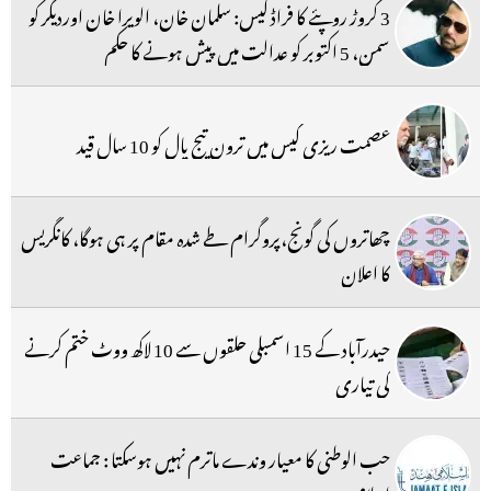
3 کروڑ روپئے کا فراڈ کیس: سلمان خان، الویرا خان اوردیگر کو
سمن، 5 اکتوبر کو عدالت میں پیش ہونے کا حکم
عصمت ریزی کیس میں ترون تیج پال کو 10 سال قید
چھاتروں کی گونج،پروگرام طے شدہ مقام پر ہی ہوگا، کانگریس
کا اعلان
حیدرآباد کے 15 اسمبلی حلقوں سے 10 لاکھ ووٹ ختم کرنے
کی تیاری
حب الوطنی کا معیار وندے ماترم نہیں ہوسکتا : جماعت