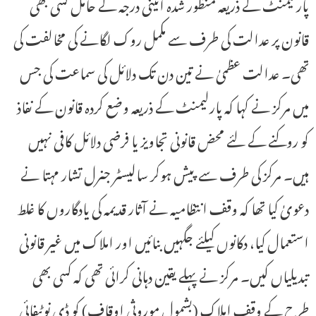
پارلیمنٹ کے ذریعہ منظور شدہ آئینی درجہ کے حامل کسی بھی
قانون پر عدالت کی طرف سے مکمل روک لگانے کی مخالفت کی
تھی۔ عدالت عظمیٰ نے تین دن تک دلائل کی سماعت کی جس
میں مرکز نے کہا کہ پارلیمنٹ کے ذریعہ وضع کردہ قانون کے نفاذ
کو روکنے کے لئے محض قانونی تجاویز یا فرضی دلائل کافی نہیں
ہیں۔ مرکز کی طرف سے پیش ہوکر سالیسٹر جنرل تشار مہتا نے
دعویٰ کیا تھا کہ وقف انتظامیہ نے آثار قدیمہ کی یادگاروں کا غلط
استعمال کیا، دکانوں کیلئے جگہیں بنائیں اور املاک میں غیر قانونی
تبدیلیاں کیں۔ مرکز نے پہلے یقین دہانی کرائی تھی کہ کسی بھی
طرح کے وقف املاک (بشمول موروثی اوقاف) کو ڈی نوٹیفائی