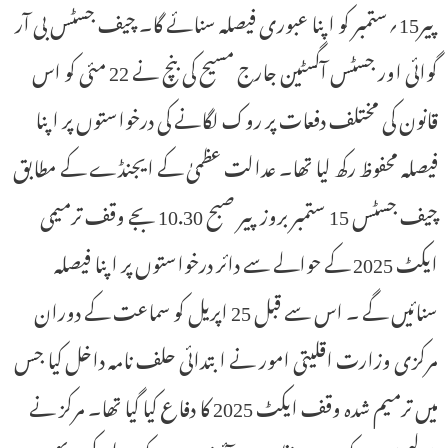
پیر15؍ستمبر کو اپنا عبوری فیصلہ سنائے گا۔ چیف جسٹس بی آر
گوائی اور جسٹس آگسٹین جارج مسیح کی بنچ نے 22 مئی کو اس
قانون کی مختلف دفعات پر روک لگانے کی درخواستوں پر اپنا
فیصلہ محفوظ رکھ لیا تھا۔ عدالت عظمیٰ کے ایجنڈے کے مطابق
چیف جسٹس 15 ستمبر بروز پیر صبح 10.30 بجے وقف ترمیمی
ایکٹ 2025 کے حوالے سے دائر درخواستوں پر اپنا فیصلہ
سنائیں گے ۔ اس سے قبل 25 اپریل کو سماعت کے دوران
مرکزی وزارت اقلیتی امور نے ابتدائی حلف نامہ داخل کیا جس
میں ترمیم شدہ وقف ایکٹ 2025 کا دفاع کیا گیا تھا۔ مرکز نے