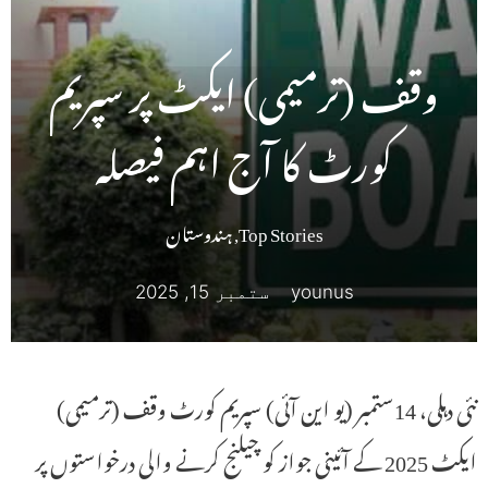
وقف (ترمیمی) ایکٹ پر سپریم
کورٹ کا آج اہم فیصلہ
Top Stories
,
ہندوستان
younus
ستمبر 15, 2025
نئی دہلی، 14ستمبر (یو این آئی) سپریم کورٹ وقف (ترمیمی)
ایکٹ 2025 کے آئینی جواز کو چیلنج کرنے والی درخواستوں پر