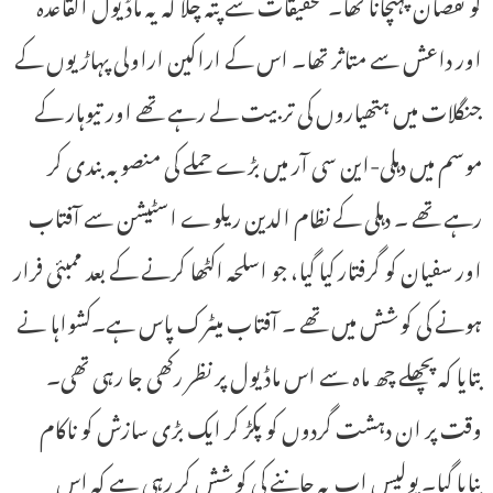
کو نقصان پہنچانا تھا۔ تحقیقات سے پتہ چلا کہ یہ ماڈیول القاعدہ
اور داعش سے متاثر تھا۔ اس کے اراکین اراولی پہاڑیوں کے
جنگلات میں ہتھیاروں کی تربیت لے رہے تھے اور تیوہار کے
موسم میں دہلی-این سی آر میں بڑے حملے کی منصوبہ بندی کر
رہے تھے ۔ دہلی کے نظام الدین ریلوے اسٹیشن سے آفتاب
اور سفیان کو گرفتار کیا گیا، جو اسلحہ اکٹھا کرنے کے بعد ممبئی فرار
ہونے کی کوشش میں تھے ۔ آفتاب میٹرک پاس ہے۔کشواہا نے
بتایا کہ پچھلے چھ ماہ سے اس ماڈیول پر نظر رکھی جا رہی تھی۔
وقت پر ان دہشت گردوں کو پکڑ کر ایک بڑی سازش کو ناکام
بنایا گیا۔ پولیس اب یہ جاننے کی کوشش کر رہی ہے کہ اس