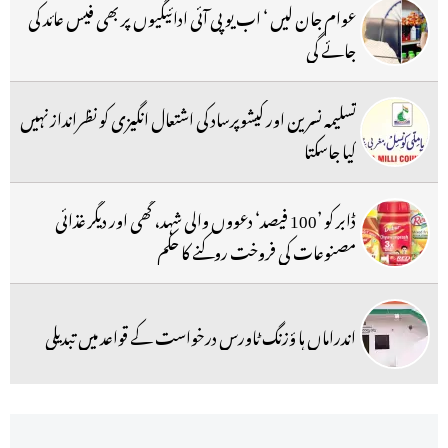
عوام جان لیں ‘ اب یو پی آئی ادائیگیوں پر بھی فیس عائد کی
جائے گی
تسلیمہ نسرین اور کیشوپرساد کی اشتعال انگیزی کو نظرانداز نہیں
کیا جاسکتا
ڈابر کو ’100 فیصد‘ دعووں والی شہد، گھی اور دیگر غذائی
مصنوعات کی فروخت روکنے کا حکم
اندراماں ہا ؤزنگ ٹاورس درخواست کے قواعد میں تبدیلی