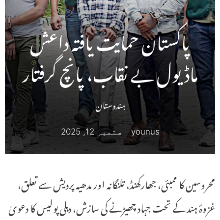
پاکستان حمایت یافتہ داعش
ماڈیول بے نقاب، پانچ گرفتار
ہندوستان
younus
ستمبر 12, 2025
محروسین کا ممبئی، جھارکھنڈ، تلنگانہ اور مدھیہ پردیش سے تعلق،
غزوۂ ہند کے تحت جہاد چھیڑنے کی سازش، دہلی پولیس کا دعویٰ