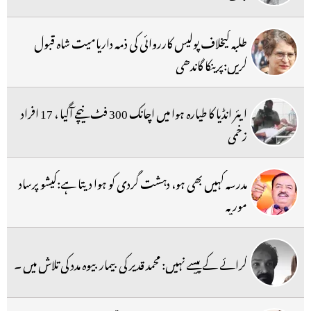
طلبہ کیخلاف پولیس کارروائی کی ذمہ داریامیت شاہ قبول
کریں:پرینکا گاندھی
ایئر انڈیا کا طیارہ ہوا میں اچانک 300 فٹ نیچے آگیا ، 17 افراد
زخمی
مدرسہ کہیں بھی ہو، دہشت گردی کو ہوا دیتا ہے:کیشو پرساد
موریہ
کرائے کے پیسے نہیں: محمد قدیر کی بیمار بیوہ مدد کی تلاش میں ۔