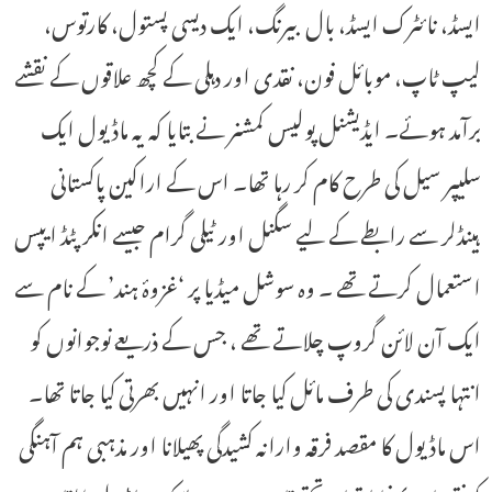
ایسڈ، نائٹرک ایسڈ، بال بیرنگ، ایک دیسی پستول، کارتوس،
لیپ ٹاپ، موبائل فون، نقدی اور دہلی کے کچھ علاقوں کے نقشے
برآمد ہوئے۔ ایڈیشنل پولیس کمشنر نے بتایا کہ یہ ماڈیول ایک
سلیپر سیل کی طرح کام کر رہا تھا۔ اس کے اراکین پاکستانی
ہینڈلر سے رابطے کے لیے سگنل اور ٹیلی گرام جیسے انکرپٹڈ ایپس
استعمال کرتے تھے ۔ وہ سوشل میڈیا پر ‘غزوۂ ہند’ کے نام سے
ایک آن لائن گروپ چلاتے تھے ، جس کے ذریعے نوجوانوں کو
انتہا پسندی کی طرف مائل کیا جاتا اور انہیں بھرتی کیا جاتا تھا۔
اس ماڈیول کا مقصد فرقہ وارانہ کشیدگی پھیلانا اور مذہبی ہم آہنگی