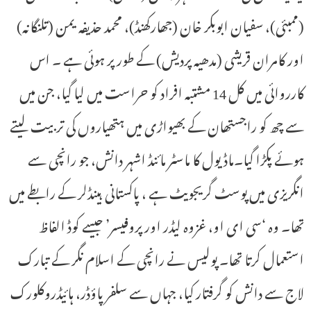
(ممبئی)، سفیان ابوبکر خان (جھارکھنڈ)، محمد حذیفہ یمن (تلنگانہ)
اور کامران قریشی (مدھیہ پردیش) کے طور پر ہوئی ہے ۔ اس
کارروائی میں کل 14 مشتبہ افراد کو حراست میں لیا گیا، جن میں
سے چھ کو راجستھان کے بھیواڑی میں ہتھیاروں کی تربیت لیتے
ہوئے پکڑا گیا۔ماڈیول کا ماسٹر مائنڈ اشہر دانش، جو رانچی سے
انگریزی میں پوسٹ گریجویٹ ہے ، پاکستانی ہینڈلر کے رابطے میں
تھا۔ وہ ‘سی ای او، غزوہ لیڈر اور پروفیسر’ جیسے کوڈ الفاظ
استعمال کرتا تھا۔ پولیس نے رانچی کے اسلام نگر کے تبارک
لاج سے دانش کو گرفتار کیا، جہاں سے سلفر پاؤڈر، ہائیڈروکلورک