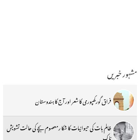
مشہور خبریں
فراق گورکھپوری کا شعر اور آج کا ہندوستان
ظالم بات کی حیوانیات کا شکا رمعصوم بچے کی حالت تشویش
ناک