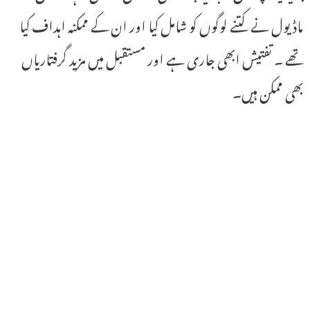
ماڈیول نے کتنے لوگوں کو شامل کیا اور ان کے ممکنہ اہداف کیا
تھے ۔ تفتیش ابھی جاری ہے اور مستقبل میں مزید گرفتاریاں
بھی ممکن ہیں۔