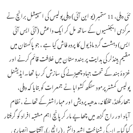
نئی دہلی، 11 ستمبر (یو این آئی) دہلی پولیس کی اسپیشل برانچ نے
مرکزی ایجنسیوں کے ساتھ مل کر ایک داعش (آئی ایس آئی
ایس) دہشت گرد ماڈیول کا پردہ فاش کیا ہے ، جو پاکستان میں
مقیم ہینڈلر کی ہدایت پر ہندوستان میں خلافت قائم کرنے اور
غزوۂ ہند کے تحت جہاد چھیڑنے کی سازش کر رہا تھا۔ایڈیشنل
پولیس کمشنر پرمود سنگھ کشواہا نے جمعرات کو بتایا کہ دہلی،
جھارکھنڈ، تلنگانہ، مدھیہ پردیش اور مہاراشٹر کے تھانے ، نظام
آباد اور راج گڑھ میں چھاپے مار کر پانچ اہم مشتبہ افراد کو گرفتار
کیا گیا۔ ان کی شناخت اشہر دانش (رانچی)، آفتاب انصاری