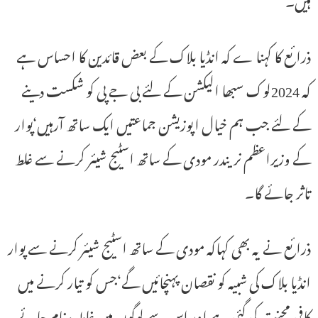
ذرائع کا کہنا ے کہ انڈیا بلاک کے بعض قائدین کا احساس ہے
کہ 2024لوک سبھا الیکشن کے لئے بی جے پی کو شکست دینے
کے لئے جب ہم خیال اپوزیشن جماعتیں ایک ساتھ آرہیں‘پوار
کے وزیراعظم نریندر مودی کے ساتھ اسٹیج شیئر کرنے سے غلط
تاثر جائے گا۔
ذرائع نے یہ بھی کہاکہ مودی کے ساتھ اسٹیج شیئر کرنے سے پوار
انڈیا بلاک کی شبیہ کو نقصان پہنچائیں گے‘جس کو تیار کرنے میں
کافی محنت کی گئی ہے اور اس سے لوگوں میں غلط پیغام جائے