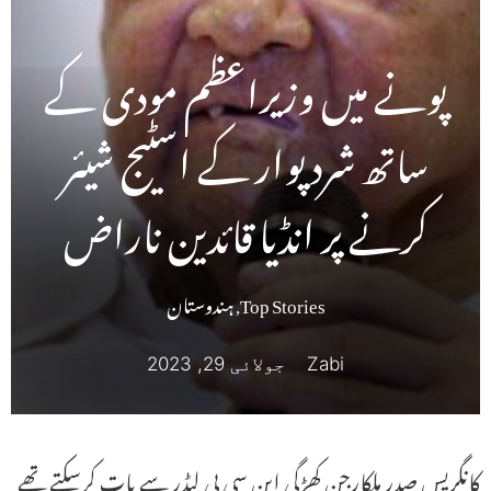
پونے میں وزیراعظم مودی کے
ساتھ شرد پوار کے اسٹیج شیئر
کرنے پر انڈیا قائدین ناراض
Top Stories
,
ہندوستان
Zabi
جولائی 29, 2023
کانگریس صدر ملکارجن کھڑگی این سی پی لیڈر سے بات کرسکتے تھے