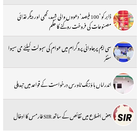
ڈابر کو ’100 فیصد‘ دعووں والی شہد، گھی اور دیگر غذائی
مصنوعات کی فروخت روکنے کا حکم
سی ایم پرجاوانی پروگرام میں عوام کی سہولت کیلئے می سیوا
سنٹر
اندراماں ہا ؤزنگ ٹاورس درخواست کے قواعد میں تبدیلی
بعض اضلاع میں نقائص کے ساتھ SIR فارمس کا ادخال