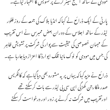
مودی کے ساتھ اسٹیج شیئر کرنے پر تشویش کا اظہار کیاہے۔
پارٹی کے ایک ذرائع نے کہاکہ انڈیا بلاک کی جمعہ کے روز فلور
لیڈر کے ساتھ اجلاس کے دوران بعض ممبرس نے اس تقریب
کے مہمان خصوصی کی حیثیت سے پوار کی شرکت پر تشویش ظاہر
کی جس میں مودی کو لوک مانیا تلک ایوارڈ کا اعزاز دیاجارہا ہے۔
ذرائع نے مزیدکہاکہ یہاں پر یہ مشورہ بھی دیاگیاہے کہ کانگریس
صدر ملکارجن کھڑگی این سی پی لیڈر سے بات کرسکتے تھے
اورتقریب میں شرکت نہ کرنے پر زور اور درخواست کرسکتے
ہیں۔