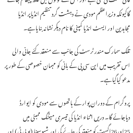
گاکیونکہ وزیراعظم مودی نے دہشت گرد تنظیم انڈیاپر انڈیا
مجاہدین اور ایسٹ انڈیا کمپنی کا نام دیکر نشانہ بنایاہے۔
تلک سمارک مندر ٹرسٹ کی جانب سے منعقد کئے جانی والی
اس تقریب میں این سی پی کے بانی کو مہمان خصوصی کے طور پر
مدعو کیاگیاہے۔
پروگرام کے دوران پوار کے ہاتھوں سے مودی کو ایوارڈ
دیاجائے گا۔ دریں اثناء انڈیا کی تیسری میٹنگ ممبئی میں
25اور26اگست کو منعقد کی جائے گی اور شیوسینا (یو بی ٹی) اور