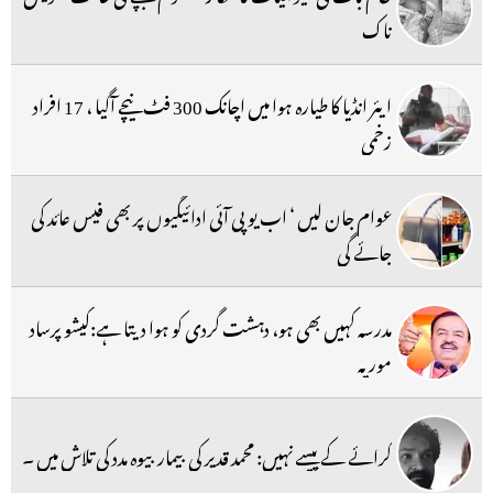
ناک
ایئر انڈیا کا طیارہ ہوا میں اچانک 300 فٹ نیچے آگیا ، 17 افراد
زخمی
عوام جان لیں ‘ اب یو پی آئی ادائیگیوں پر بھی فیس عائد کی
جائے گی
مدرسہ کہیں بھی ہو، دہشت گردی کو ہوا دیتا ہے:کیشو پرساد
موریہ
کرائے کے پیسے نہیں: محمد قدیر کی بیمار بیوہ مدد کی تلاش میں ۔