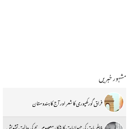
مشہور خبریں
فراق گورکھپوری کا شعر اور آج کا ہندوستان
ظالم بات کی حیوانیات کا شکا رمعصوم بچے کی حالت تشویش