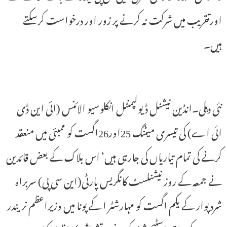
اورتقریب میں شرکت نہ کرنے پر زور اور درخواست کرسکتے
ہیں۔
نئی دہلی۔انڈین نیشنل ڈیولپمنٹل انکلوسیو الائنس (ائی این ڈی
ائی اے) کی تیسری میٹنگ 25اور26اگست کو ممبئی میں منعقد
کرنے کی تمام تیاریاں کی جارہی ہیں‘ اس بلاک کے بعض قائدین
نے جمعہ کے روز نیشنلسٹ کانگریس پارٹی(این سی پی) سربراہ
شرد پوار کے یکم اگست کو مہارشٹر ا کے پونا میں وزیراعظم نریندر