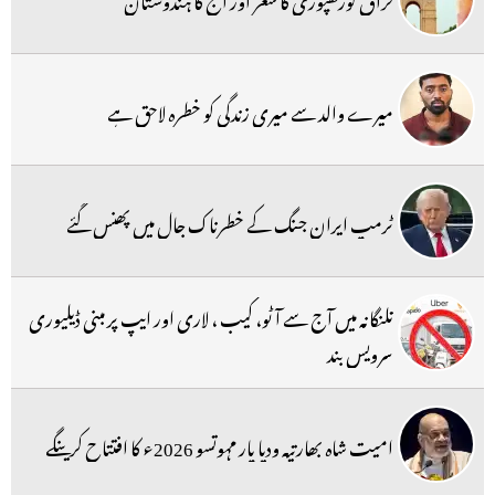
میرے والد سے میری زندگی کو خطرہ لاحق ہے
ٹرمپ ایران جنگ کے خطرناک جال میں پھنس گئے
تلنگانہ میں آج سے آٹو، کیب ، لاری اور ایپ پر مبنی ڈیلیوری
سرویس بند
امیت شاہ بھارتیہ ودیا پار مہوتسو 2026ء کا افتتاح کرینگے