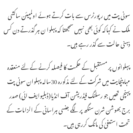
سونی پت میں رپورٹرس سے بات کرتے ہوئے اولمپیئن ساکشی
ملک نے کہاکہ کوئی بھی نہیں سمجھتا کہ پہلوا ن ہر گذرتے دن کس
ذہنی حالت سے گذر رہے ہیں۔
پہلوانوں پر مستقبل کے حکمت کا فیصلہ کرنے کے لئے منعقدہ
مہاپنچایت میں شرکت کے لئے مذکورہ 30سالہ پہلوان سونی پت
پہنچی تھیں جو رسلنگ فیڈریشن آف انڈیا(ڈبلیوایف ائی) صدر
برج بھوشن شرن سنگھ پر لگے جنسی ہراسانی کے الزامات کے
تحت استعفیٰ کی مانگ کررہی ہیں۔