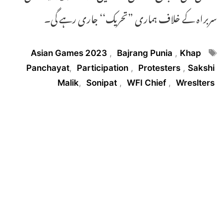
سربراہ کے خلاف ہماری ”تحریک‘‘ جاری رہے گی۔
Tags
Asian Games 2023
,
Bajrang Punia
,
Khap
Panchayat
,
Participation
,
Protesters
,
Sakshi
Malik
,
Sonipat
,
WFI Chief
,
Wreslters