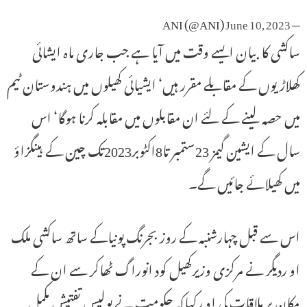
June 10, 2023
— ANI (@ANI)
ساکشی کا بیان ایسے وقت میں آیا ہے جب جاری ماہ ایشائی
کھلاڑیوں کے مقابلے مقرر ہیں‘ ایشیائی کھیلوں میں ہندوستان ٹیم
میں حصہ لینے کے لئے ان مقابلوں میں مقابلہ کرنا ہوگا‘ اس
سال کے ایشین گیمز 23ستمبر تا8اکٹوبر2023تک چین کے ہینگزاؤ
میں کھیلائے جائیں گے۔
اس سے قبل چہارشنبہ کے روز بجرنگ پونیاکے ساتھ ساکشی ملک
او ردیگر نے مرکزی وزیرکھیل کود انوراگ ٹھاکر سے ان کے
مکان پر ملاقات کی او رکہاکہ حکومت نے پولیس تفتیش مکمل