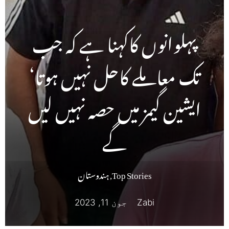
پہلوانوں کاکہنا ہے کہ جب
تک معاملے کاحل نہیں ہوتا‘
ایشین گیمز میں حصہ نہیں لیں
گے
Top Stories
,
ہندوستان
Zabi
جون 11, 2023