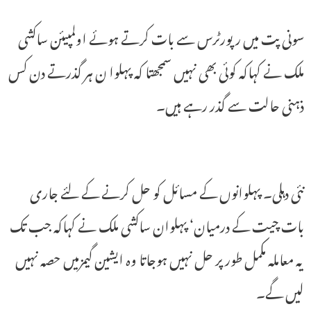
سونی پت میں رپورٹرس سے بات کرتے ہوئے اولمپیئن ساکشی
ملک نے کہاکہ کوئی بھی نہیں سمجھتا کہ پہلوا ن ہر گذرتے دن کس
ذہنی حالت سے گذر رہے ہیں۔
نئی دہلی۔ پہلوانوں کے مسائل کو حل کرنے کے لئے جاری
بات چیت کے درمیان‘ پہلوان ساکشی ملک نے کہاکہ جب تک
یہ معاملہ مکمل طور پر حل نہیں ہوجاتا وہ ایشین گیمزمیں حصہ نہیں
لیں گے۔