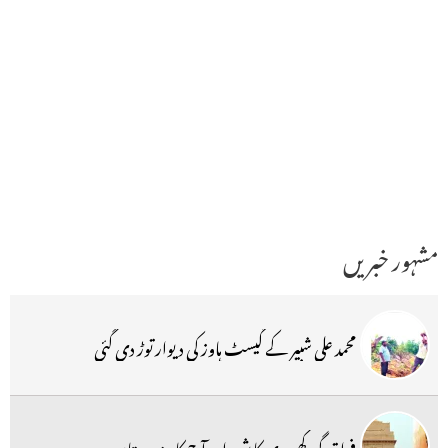
مشہور خبریں
محمد علی شبیر کے گیسٹ ہاوز کی دیوار توڑ دی گئی
فراق گورکھپوری کا شعر اور آج کا ہندوستان