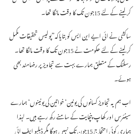
کرلینے کے لئے 15جون تک کا وقت مانگا تھا۔
ساکشی نے ائی ایے این ایس کو بتایاکہ”پولیس تحقیقات مکمل
کرلینے کے لئے حکومت نے 15جون تک کا وقت مانگا تھا۔
رسلنگ کے متعلق ہمارے بہت سے تجاویز پر رضامند بھی
ہوئے۔
اب ہم یہ تجاویز کسانوں کی یونین‘ خواتین کی یونینوں‘ ہمارے
سینئرس اور کھاپ پنچایت کے سامنے رکھ رہے ہیں۔ لہذا
ہماری کوئی احتجاج 15جون تک نہیں ہوگا مگر ڈبلیو ایف ائی