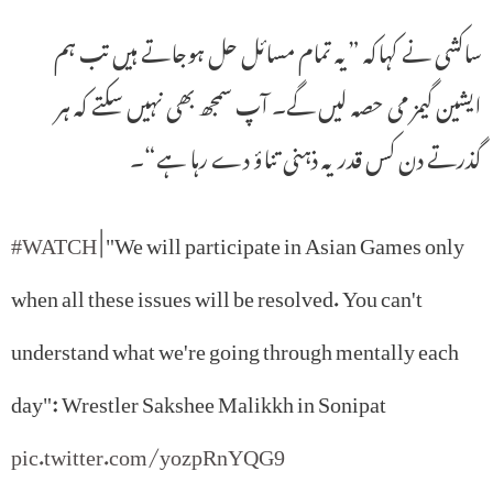
ساکشی نے کہاکہ ”یہ تمام مسائل حل ہوجاتے ہیں تب ہم
ایشین گیمز می حصہ لیں گے۔ آپ سمجھ بھی نہیں سکتے کہ ہر
گذرتے دن کس قدر یہ ذہنی تناؤ دے رہا ہے“۔
#WATCH
| "We will participate in Asian Games only
when all these issues will be resolved. You can't
understand what we're going through mentally each
day": Wrestler Sakshee Malikkh in Sonipat
pic.twitter.com/yozpRnYQG9