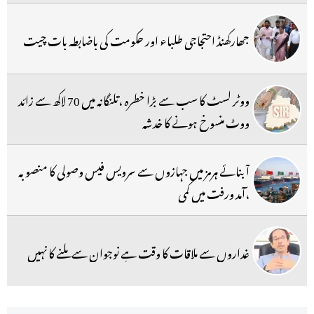
جھارکھنڈ احتجاجی طلباء اور حکومت کی باضابطہ بات چیت
ووٹر لسٹ کا سب سے بڑا خطرہ ،تلنگانہ میں 70 لاکھ سے زائد
ووٹ منسوخ ہونے کا خدشہ
آبنائے ہرمز میں جہازوں سے سرویس فیس وصولی کا منصوبہ
،آمد ورفت میں کمی
غداروں سے ملاقات کا وقت ہے نوجوان سے ملنے کا نہیں