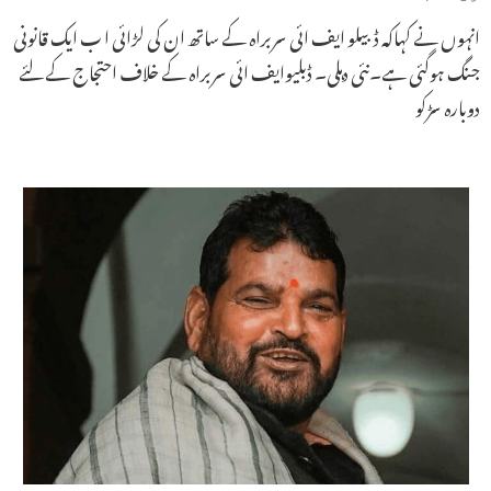
انہوں نے کہاکہ ڈبیلو ایف ائی سربراہ کے ساتھ ان کی لڑائی ا ب ایک قانونی
جنگ ہوگئی ہے۔نئی دہلی۔ ڈبلیوایف ائی سربراہ کے خلاف احتجاج کے لئے
دوبارہ سڑکو