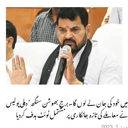
میں خود کی جان لے لوں گا۔برج بھوشن سنگھ‘ دہلی پولیس
نے معاملے کی تازہ جانکاری پر مشتمل ٹوئٹ ہدف کردیا
جون 1, 2023