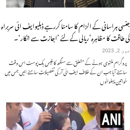
جنسی ہراسانی کے الزام کا سامنا کررہے ڈبلیوایف ائی سربراہ
کی طاقت کا مظاہرہ’ریالی کے لئے ’اجازت سے انکار‘۔
جون 2, 2023
پروگرام ملتوی ہونے کے متعلق سے سنگھ کا فیس بک پوسٹ اس وقت
سامنے آیا جب ان کے خلاف ایف ائی آر کی تفصیلات سامنے ائیں جس میں
خواتین پہلوانوں