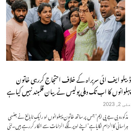
ڈبیلو ایف ائی سربراہ کے خلاف احتجاج کررہی خاتون
پہلوانوں کا اب تک دہلی پولیس نے بیان قلمبند نہیں کیاہے
مئی 2, 2023
مذکورہ بی جے پی ایم‘ جس پر ساتھ خاتون پہلوانوں او رایک نابالغ نے جنسی
ہراسانی کاالزام لگایاہے‘ اپنے اوپر لگے الزامات سے انکار کررہے ہیں۔نئی