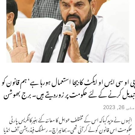
پی او سی ایس او ایکٹ کابیجا استعمال ہورہا ہے‘ ہم قانون کو
تبدیل کرنے کے لئے حکومت پر زوردیتے ہیں۔ برج بھوشن
مئی 26, 2023
انہوں نے مزیدکہاکہ اس کے مختلف عوامل کا معائنہ کئے بغیرکانگریس پارٹی
حکومت اس قانون کو لے کر آئی تھی۔بھائیراچ۔ رسلنگ فیڈریشن آف انڈیا