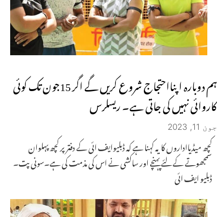
ہم دوبارہ اپنااحتجاج شروع کریں گے اگر 15جون تک کوئی
کاروائی نہیں کی جاتی ہے۔ ریسلرس
جون 11, 2023
کچھ میڈیااداروں کا یہ کہنا ہے کہ ڈبلیوایف ائی کے دفتر پر کچھ پہلوان
سمجھوتے کے لئے پہنچے اور ساکشی نے اس کی مذمت کی ہے۔سونی پت۔
ڈبلیو ایف ائی