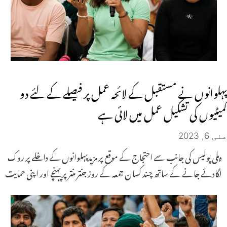
پہلوانوں نے مستقبل کے لائحہ عمل پر فیصلے کے لئے دو
کمیٹیوں کی تشکیل عمل میں لائی ہے
مئی 6, 2023
دہلی پولیس کی جانب سے احتجاج کے موقع پر مزیدپہلوانوں کے داخلے پر روک
لگادئے جانے کے ساتھ چند کسان جمعہ کے روز جنتر منتر پر پہنچے اور اپنی حمایت