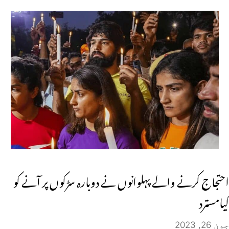
احتجاج کرنے والے پہلوانوں نے دوبارہ سڑکوں پر آنے کو
کیامسترد
جون 26, 2023