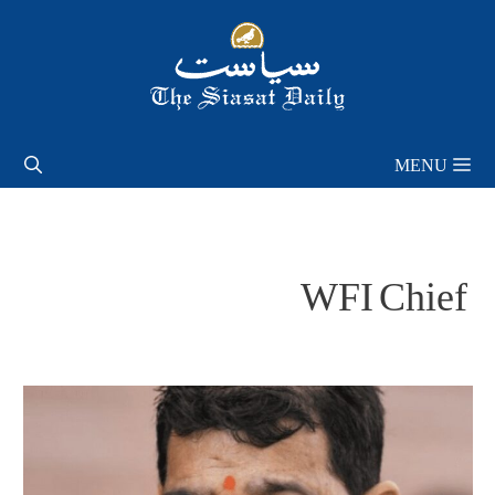
Skip
to
content
MENU
WFI Chief