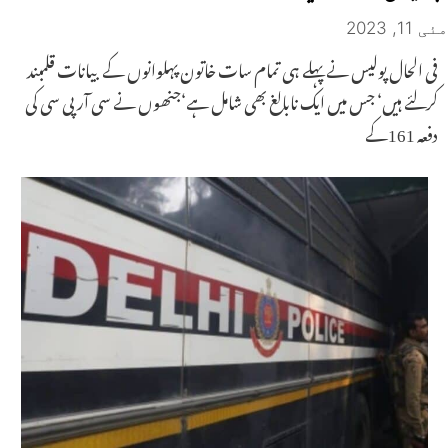
مئی 11, 2023
فی الحال پولیس نے پہلے ہی تمام سات خاتون پہلوانوں کے بیانات قلمبند
کرلئے ہیں‘ جس میں ایک نابالغ بھی شامل ہے‘جنھوں نے سی آر پی سی کی
دفعہ 161کے