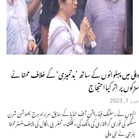
دہلی میں پہلوانوں کے ساتھ ’بدتمیزی‘ کے خلاف ممتا نے
سڑکوں پر اتر کیااحتجاج
جون 1, 2023
انہوں نے رسلنگ فیڈریشن آ ف انڈیا کے سابق سربراہ برج بھوشن شرن
سنگھ کی فوری گرفتاری کی مانگ کی۔کلکتہ۔ تمغربی بنگال کی چیف منسٹر ممتا
بنرجی نے نئی دہلی