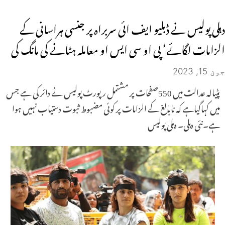
دہلی پولیس نے ڈبلیو ایف ائی سربراہ پر جنسی ہراسانی کے
الزامات لگائے‘ پی او سی ایس او معاملہ ہٹانے کی مانگ کی
جون 15, 2023
پٹیالہ عدالت میں 550صفحات پر مشتمل رپورٹ پولیس نے دائر کی ہے جس
میں کہاگیاہے کہ نابالغ کے الزامات پر کوئی مضبوط ثبوت دستیاب نہیں ہوا
ہے۔نئی دہلی۔ دہلی پولیس