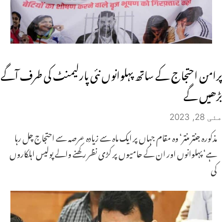
پرامن احتجاج کے ساتھ پہلوانوں نئی پارلیمنٹ کی طرف آگے
بڑھیں گے
مئی 28, 2023
مذکورہ جنتر منتر‘ وہ مقام جہاں پر ایک ماہ سے زیادہ عرصہ سے احتجاج چل رہا
ہے‘ پہلوانوں اور ان کے حامیوں پر کڑی نظر رکھنے والے پولیس اہلکاروں
کی