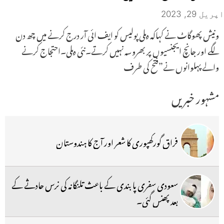
اپریل 29, 2023
ونیش پھوگاٹ نے کہاکہ دہلی پولیس کو ایف ائی آر درج کرنے میں چھ دن
لگے اور جانچ ایجنسیوں پر بھروسہ نہیں کرتے۔نئی دہلی۔احتجاج کرنے
والے پہلوانوں نے”فتح کی طرف
مشہور خبریں
فراق گورکھپوری کا شعر اور آج کا ہندوستان
سعودی سفری پابندی کے باعث تلنگانہ کی نرس حادثے کے
بعد پھنس گئی۔