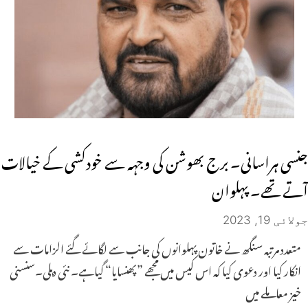
جنسی ہراسانی۔ برج بھوشن کی وجہہ سے خودکشی کے خیالات
آتے تھے۔ پہلوان
جولائی 19, 2023
متعدد مرتبہ سنگھ نے خاتون پہلوانوں کی جانب سے لگائے گئے الزامات سے
انکار کیا اور دعوی کیا کہ اس کیس میں مجھے ”پھنسایا“ گیاہے۔ نئی دہلی۔سنسنی
خیز معاملے میں