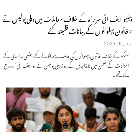
ڈبلیو ایف ائی سربراہ کے خلاف معاملات میں دہلی پولیس نے
7خاتون پہلوانوں کے بیانات قلمبند کئے
مئی 6, 2023
سنگھ کے خلاف خاتون پہلوانوں کی جانب سے لگائے گئے جنسی ہراسانی کے
الزامات کے ضمن میں 28اپریل کے روز دہلی پولیس نے دو ایف ائی آر درج
کئے تھے۔