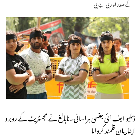
کے صدر او ربی جے پی
ڈبلیو ایف ائی جنسی ہراسانی۔نابالغ نے مجسٹریٹ کے روبرو
اپنابیان قلمند کروایا