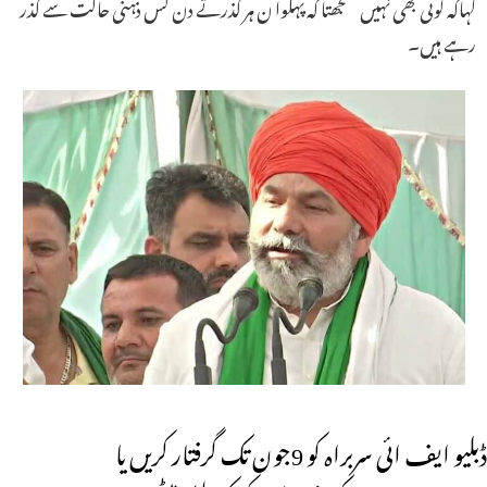
کہاکہ کوئی بھی نہیں سمجھتا کہ پہلوا ن ہر گذرتے دن کس ذہنی حالت سے گذر
رہے ہیں۔
ڈبلیو ایف ائی سربراہ کو 9جون تک گرفتار کریں یا