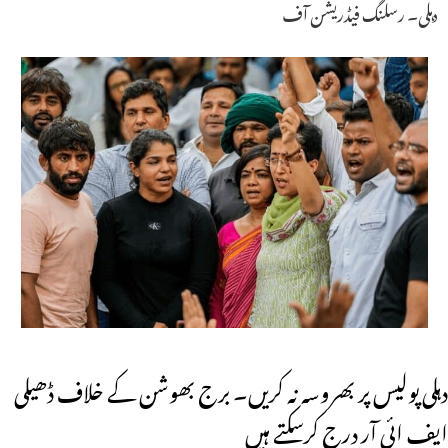
دہلی۔ رسلنگ فیڈریشن آف
دہلی پولیس پر بھروسہ نہ کریں۔ برج بھوشن کے خلاف ڈھیلی
ایف ائی آر درج کرسکتے ہیں