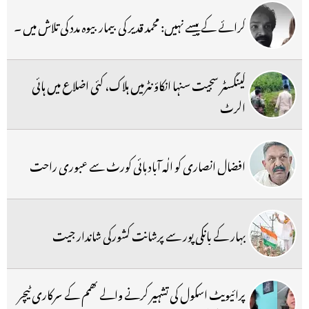
کرائے کے پیسے نہیں: محمد قدیر کی بیمار بیوہ مدد کی تلاش میں ۔
گینگسٹر سجیت سنہا انکاؤنٹرمیں ہلاک، کئی اضلاع میں ہائی
الرٹ
افضال انصاری کو الٰہ آباد ہائی کورٹ سے عبوری راحت
بہار کے بانکی پور سے پرشانت کشورکی شاندار جیت
پرائیویٹ اسکول کی تشہیر کرنے والے کھمم کے سرکاری ٹیچر