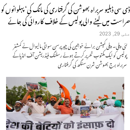
ڈی سی ڈبلیو سربراہ بھوشن کی گرفتاری کی مانگ کی‘ پہلوانوں کو
حراست میں لینے والی پولیس کے خلاف کاروائی کی جائے
مئی 29, 2023
نئی دہلی۔ دہلی کمیشن برائے خواتین کی چیرپرسن سواتی مالیوال نے کمشنر
پولیس کو ایک مکتوب تحریر کرتے ہوئے رسلنگ فیڈریشن آف انڈیاکے
سربراہ برج بھوشن شرن سنگھ کی گرفتاری