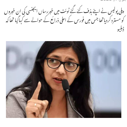
دہلی پولیس نے اپنے ہذف کئے گئے ٹوئٹ میں خبررساں ایجنسی کی ان خبروں
کو مسترد کردیاتھا جس میں فورس کے اعلی ذرائع کے حوالے سے کہاگیا تھا کہ
ڈبلیو