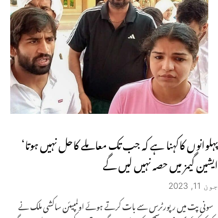
پہلوانوں کاکہنا ہے کہ جب تک معاملے کاحل نہیں ہوتا‘
ایشین گیمز میں حصہ نہیں لیں گے
جون 11, 2023
سونی پت میں رپورٹرس سے بات کرتے ہوئے اولمپیئن ساکشی ملک نے