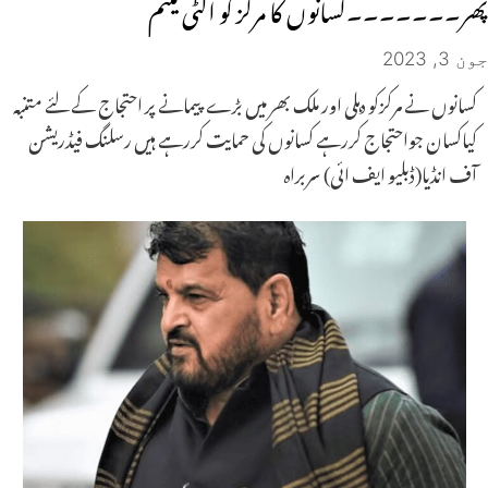
پھر۔۔۔۔۔۔۔کسانوں کا مرکز کو الٹی میٹم
جون 3, 2023
کسانوں نے مرکزکو دہلی اور ملک بھر میں بڑے پیمانے پر احتجاج کے لئے متنبہ
کیاکسان جواحتجاج کررہے کسانوں کی حمایت کررہے ہیں رسلنگ فیڈریشن
آف انڈیا(ڈبلیو ایف ائی) سربراہ