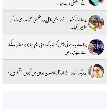
نے استعفیٰ دے دیا۔
پرشانت کشور نے تاریخی بانکی پور ضمنی انتخاب جیت کر
''ڈیبیو'' کیا۔
میٹا نے پارلیمانی پینل کو بتایا کہ وہ پی ایم ویڈیو پر معافی مانگنے
کے لیے تیار ہیں۔
ویویک اوبرائے اور آر مادھون دوبئی میں کیوں مقیم ہیں ؟