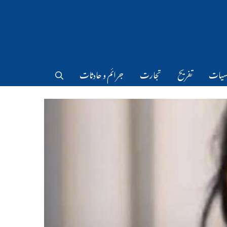
سیات
تفریح
تجارت
جرائم و حادثات