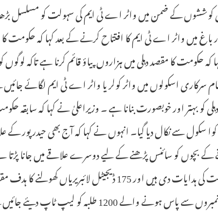
کوششوں کے ضمن میں واٹر اے ٹی ایم کی سہولت کو مسلسل بڑھایا 
ر باغ میں واٹر اے ٹی ایم کا افتتاح کرنے کے بعد کہا کہ حکومت کا 
 کہ حکومت کا مقصد دہلی میں ہزاروں پیاؤ قائم کرنا ہے تاکہ لوگوں کو
م سرکاری اسکولوں میں واٹر کولر یا واٹر اے ٹی ایم لگائے جائ
 دہلی کو بہتر اور خوبصورت بنانا ہے ۔ وزیراعلیٰ نے کہا کہ سابقہ حکوم
وا سکول سے نکال دیا گیا۔ انہوں نے کہا کہ آج بھی حیدر پور کے
کے بچوں کو سائنس پڑھنے کے لیے دوسرے علاقے میں جانا پڑتا ہے 
کی مرمت کی ہدایات دی ہیں اور 175 ڈیجیٹل لائبریر
 سے پاس ہونے والے 1200 طلبہ کو لیپ ٹاپ دیئے جائیں گے ۔