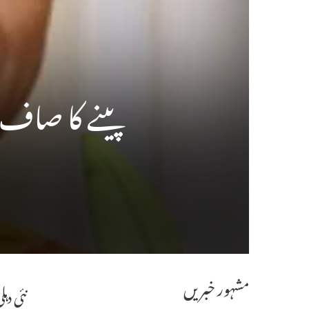
پینے کا صاف پ
مشہور خبریں