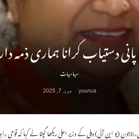
انی دستیاب کرانا ہماری ذمہ داری
سیاسیات
younus
جون 7, 2025
نئی دہلی، 6جون (یو این آئی) دہلی کے وزیر اعلیٰ ریکھا گپتا نے کہا کہ 