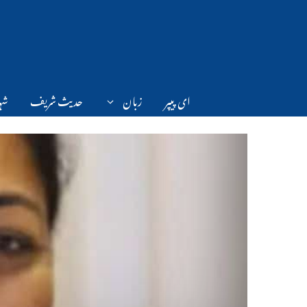
Ski
t
conten
ای پیپر
زبان
حدیث شریف
شہر