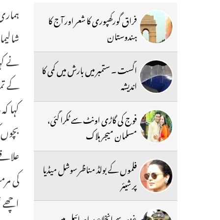
ہماری 
فراق گورکھپوری کا شعر اور آج کا
شالیما
ہندوستان
نے کہا
اگست ۔ ستمبر میں بارش میں کمی کا
کے تما
اندیشہ
کہا کہ
فوج کی گاڑی اونٹ سے ٹکرا گئی،
بچوں ک
مسلمان میجر ہلاک
علاقے 
فلموں کے بولڈ مناظر سوشل میڈیا
پر شیئر
اچھے نمبروں
غزہ سے انخلاء پر اسرائیل میں