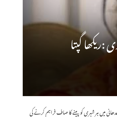
 :ریکھا گپتا
قومی راجدھانی میں ہر شہری کو پینے کا صاف فراہم کرنے کی