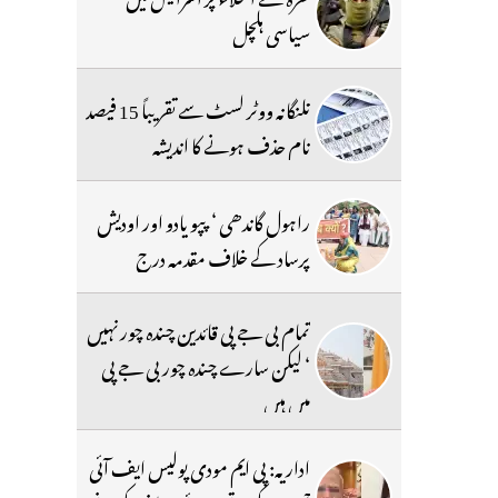
سیاسی ہلچل
تلنگانہ ووٹر لسٹ سے تقریباً 15 فیصد
نام حذف ہونے کا اندیشہ
راہول گاندھی ‘ پپو یادو اور اودیش
پرساد کے خلاف مقدمہ درج
تمام بی جے پی قائدین چندہ چور نہیں
‘ لیکن سارے چندہ چور بی جے پی
میں ہیں
اداریہ: پی ایم مودی پولیس ایف آئی