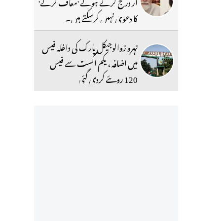
آر درج کرتے ہوئے 'معاف کرنے'
کا دعوی نہیں کرسکتے ہیں۔
نہرو زوالوجیکل پارک کی داخلہ فیس
میں اضافہ ، یکم اگست سے فیس
120 روپئے کردی گئی