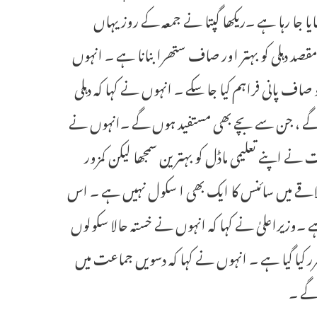
جا رہا ہے ۔ریکھا گپتا نے جمعہ کے روز یہاں
مقصد دہلی کو بہتر اور صاف ستھرا بنانا ہے ۔ انہوں
 صاف پانی فراہم کیا جا سکے ۔ انہوں نے کہا کہ دہلی
یں گے ، جن سے بچے بھی مستفید ہوں گے ۔انہوں نے
ت نے اپنے تعلیمی ماڈل کو بہترین سمجھا لیکن کمزور
 علاقے میں سائنس کا ایک بھی ا سکول نہیں ہے ۔ اس
۔وزیراعلیٰ نے کہا کہ انہوں نے خستہ حالا سکولوں
یاں کھولنے کا ہدف مقرر کیا گیا ہے ۔ انہوں نے کہا کہ دسویں جماعت میں