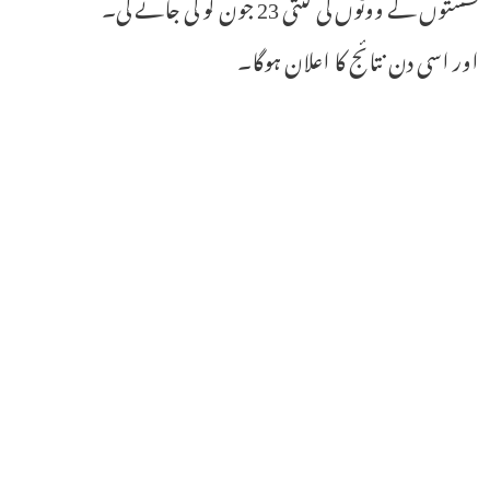
نشستوں کے ووٹوں کی گنتی 23 جون کو کی جائے گی۔
اور اسی دن نتائج کا اعلان ہوگا۔