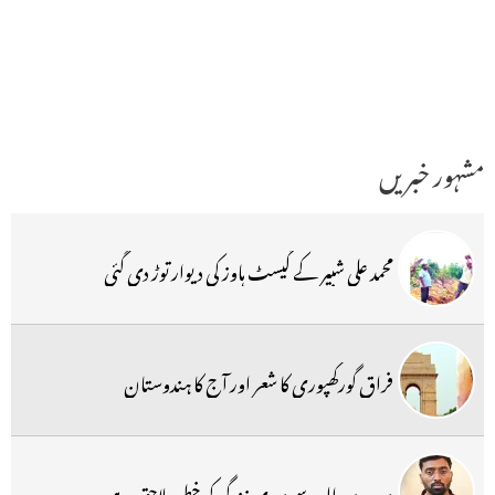
مشہور خبریں
محمد علی شبیر کے گیسٹ ہاوز کی دیوار توڑ دی گئی
فراق گورکھپوری کا شعر اور آج کا ہندوستان
میرے والد سے میری زندگی کو خطرہ لاحق ہے