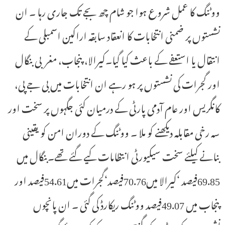
ووٹنگ کا عمل شروع ہوا جو شام چھ بجے تک جاری رہا ۔ ان
نشستوں پر ضمنی انتخابات کا انعقاد سابقہ اراکین اسمبلی کے
انتقال یا استعفے کے باعث کیا گیا۔کیرالا، پنجاب، مغربی بنگال
اور گجرات کی نشستوں پر ہو رہے ان انتخابات میں بی جے پی،
کانگریس اور عام آدمی پارٹی کے درمیان کئی جگہوں پر سخت اور
سہ رخی مقابلہ دیکھنے کو ملا ۔ ووٹنگ کے دوران امن کو یقینی
بنانے کیلئے سخت سیکیورٹی انتظامات کیے گئے تھے۔بنگال میں
69.85فیصد ‘کیرالا میں70.76فیصد‘گجرات میں54.61فیصد اور
پنجاب میں 49.07فیصد ووٹنگ ریکارڈ کی گئی ۔ ان پانچوں