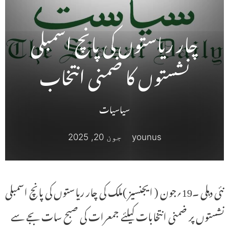
چار ریاستوں کی پانچ اسمبلی
نشستوں کا ضمنی انتخاب
سیاسیات
younus
جون 20, 2025
نئی دہلی ۔19؍جون ( ایجنسیز )ملک کی چار ریاستوں کی پانچ اسمبلی
نشستوں پر ضمنی انتخابات کیلئے جمعرات کی صبح سات بجے سے