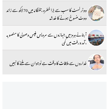
ووٹر لسٹ کا سب سے بڑا خطرہ ،تلنگانہ میں 70 لاکھ سے زائد
ووٹ منسوخ ہونے کا خدشہ
آبنائے ہرمز میں جہازوں سے سرویس فیس وصولی کا منصوبہ
،آمد ورفت میں کمی
غداروں سے ملاقات کا وقت ہے نوجوان سے ملنے کا نہیں