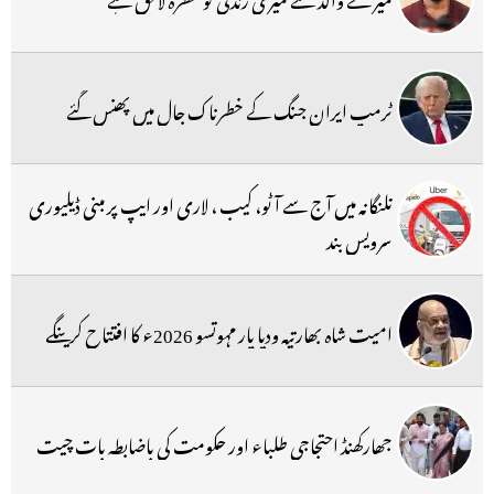
ٹرمپ ایران جنگ کے خطرناک جال میں پھنس گئے
تلنگانہ میں آج سے آٹو، کیب ، لاری اور ایپ پر مبنی ڈیلیوری
سرویس بند
امیت شاہ بھارتیہ ودیا پار مہوتسو 2026ء کا افتتاح کرینگے
جھارکھنڈ احتجاجی طلباء اور حکومت کی باضابطہ بات چیت