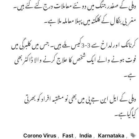
دہلی کے صفدر جنگ میں دو نئے معاملات درج کئے گئے ہیں۔
مغربی بنگال کے کلکتہ میں پہلا معاملہ ملا ہے۔
کرناٹک اورلداخ سے 3-3کیس ملے ہیں۔ جس میں کلبرگی میں
فوت ہونے والے ایک شخص کا علاج کرنے والا ڈاکٹر بھی
ہے۔
دہلی کے ایل این جے پی میں بھی نو مشتبہ افراد کو بھرتی
کیاگیاہے۔
Tags
Corono Virus
,
Fast
,
India
,
Karnataka
,