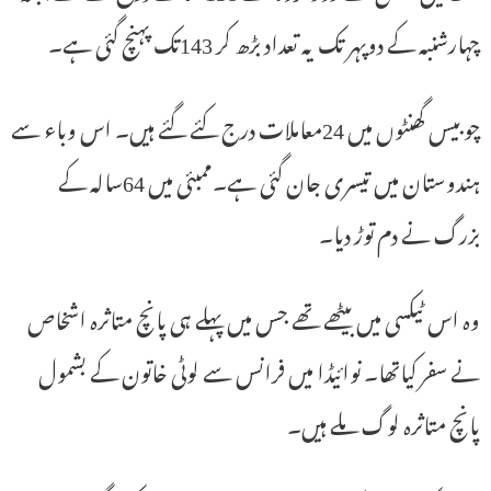
چہارشنبہ کے دوپہر تک یہ تعداد بڑھ کر 143تک پہنچ گئی ہے۔
چوبیس گھنٹوں میں 24معاملات درج کئے گئے ہیں۔ اس وباء سے
ہندوستان میں تیسری جان گئی ہے۔ممبئی میں 64سالہ کے
بزرگ نے دم توڑ دیا۔
وہ اس ٹیکسی میں بیٹھے تھے جس میں پہلے ہی پانچ متاثرہ اشخاص
نے سفر کیاتھا۔ نوائیڈا میں فرانس سے لوٹی خاتون کے بشمول
پانچ متاثرہ لوگ ملے ہیں۔