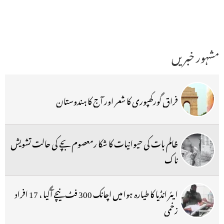
مشہور خبریں
فراق گورکھپوری کا شعر اور آج کا ہندوستان
ظالم بات کی حیوانیات کا شکا رمعصوم بچے کی حالت تشویش
ناک
ایئر انڈیا کا طیارہ ہوا میں اچانک 300 فٹ نیچے آگیا ، 17 افراد
زخمی