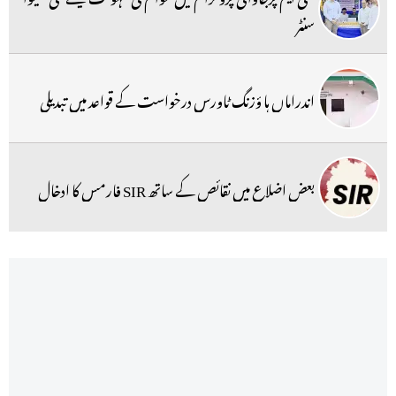
سنٹر
اندراماں ہا ؤزنگ ٹاورس درخواست کے قواعد میں تبدیلی
بعض اضلاع میں نقائص کے ساتھ SIR فارمس کا ادخال