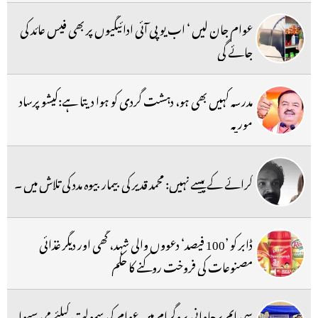
عوام جان لیں ‘ اب یو پی آئی ادائیگیوں پر بھی فیس عائد کی
جائے گی
مدرسہ کہیں بھی ہو، دہشت گردی کو ہوا دیتا ہے:کیشو پرساد
موریہ
کرائے کے پیسے نہیں: محمد قدیر کی بیمار بیوہ مدد کی تلاش میں ۔
ڈابر کو ’100 فیصد‘ دعووں والی شہد، گھی اور دیگر غذائی
مصنوعات کی فروخت روکنے کا حکم
سی ایم پرجاوانی پروگرام میں عوام کی سہولت کیلئے می سیوا