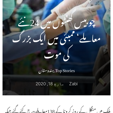
چوبیس گھنٹوں میں 24نئے
معاملے‘ ممبئی میں ایک بزرگ
کی موت
Top Stories
,
ہندوستان
Zabi
مارچ 18, 2020
ملک میں منگل کے روز کرونا کے 138معاملے درج کئے گئے جبکہ