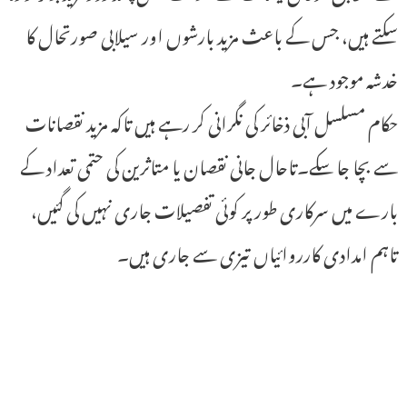
سکتے ہیں، جس کے باعث مزید بارشوں اور سیلابی صورتحال کا
خدشہ موجود ہے۔
حکام مسلسل آبی ذخائر کی نگرانی کر رہے ہیں تاکہ مزید نقصانات
سے بچا جا سکے۔تاحال جانی نقصان یا متاثرین کی حتمی تعداد کے
بارے میں سرکاری طور پر کوئی تفصیلات جاری نہیں کی گئیں،
تاہم امدادی کارروائیاں تیزی سے جاری ہیں۔