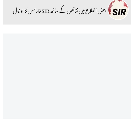
بعض اضلاع میں نقائص کے ساتھ SIR فارمس کا ادخال