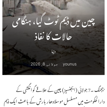
چین میں ڈیم ٹوٹ گیا، ہنگامی
حالات کا نفاذ
دنیا
younus
جولائی 8, 2026
بیجنگ ۔7 جولائی (ایجنسیز) چین کے علاقے گوانگشی کے
دارالحکومت میں مسلسل موسلادھار بارش کے باعث ایک ڈیم