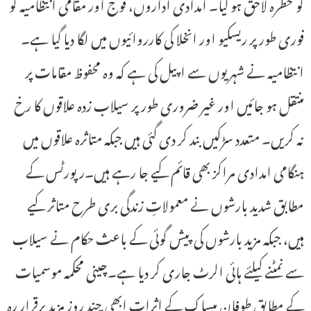
کو خطرہ لاحق ہو گیا۔ امدادی اداروں، فوج اور مقامی انتظامیہ کو
فوری طور پر ریسکیو اور انخلا کی کارروائیوں میں لگا دیا گیا ہے۔
انتظامیہ نے شہریوں سے اپیل کی ہے کہ وہ محفوظ مقامات پر
منتقل ہو جائیں اور غیر ضروری طور پر سیلاب زدہ علاقوں کا رخ
نہ کریں۔ متعدد سڑکیں بند کر دی گئی ہیں جبکہ متاثرہ علاقوں میں
ہنگامی امدادی مراکز بھی قائم کیے جا رہے ہیں۔رپورٹس کے
مطابق شدید بارشوں نے معمولاتِ زندگی بری طرح متاثر کیے
ہیں، جبکہ مزید بارشوں کی پیش گوئی کے باعث حکام نے سیلاب
سے نمٹنے کیلئے ہائی الرٹ جاری کر دیا ہے۔چینی محکمہ موسمیات
کے مطابق طوفان میساک کے اثرات ابھی چند روز مزید برقرار رہ