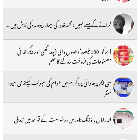
کرائے کے پیسے نہیں: محمد قدیر کی بیمار بیوہ مدد کی تلاش میں ۔
ڈابر کو ’100 فیصد‘ دعووں والی شہد، گھی اور دیگر غذائی
مصنوعات کی فروخت روکنے کا حکم
سی ایم پرجاوانی پروگرام میں عوام کی سہولت کیلئے می سیوا
سنٹر
اندراماں ہا ؤزنگ ٹاورس درخواست کے قواعد میں تبدیلی