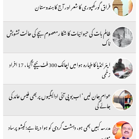
فراق گورکھپوری کا شعر اور آج کا ہندوستان
ظالم بات کی حیوانیات کا شکا رمعصوم بچے کی حالت تشویش
ناک
ایئر انڈیا کا طیارہ ہوا میں اچانک 300 فٹ نیچے آگیا ، 17 افراد
زخمی
عوام جان لیں ‘ اب یو پی آئی ادائیگیوں پر بھی فیس عائد کی
جائے گی
مدرسہ کہیں بھی ہو، دہشت گردی کو ہوا دیتا ہے:کیشو پرساد
موریہ