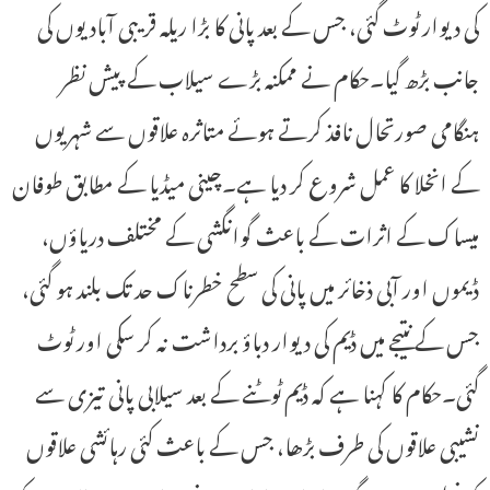
کی دیوار ٹوٹ گئی، جس کے بعد پانی کا بڑا ریلہ قریبی آبادیوں کی
جانب بڑھ گیا۔حکام نے ممکنہ بڑے سیلاب کے پیش نظر
ہنگامی صورتحال نافذ کرتے ہوئے متاثرہ علاقوں سے شہریوں
کے انخلا کا عمل شروع کر دیا ہے۔چینی میڈیا کے مطابق طوفان
میساک کے اثرات کے باعث گوانگشی کے مختلف دریاؤں،
ڈیموں اور آبی ذخائر میں پانی کی سطح خطرناک حد تک بلند ہو گئی،
جس کے نتیجے میں ڈیم کی دیوار دباؤ برداشت نہ کر سکی اور ٹوٹ
گئی۔حکام کا کہنا ہے کہ ڈیم ٹوٹنے کے بعد سیلابی پانی تیزی سے
نشیبی علاقوں کی طرف بڑھا، جس کے باعث کئی رہائشی علاقوں