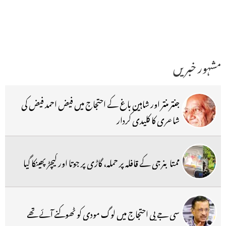
مشہور خبریں
جنتر منتر اور شاہین باغ کے احتجاج میں فیض احمد فیض کی
شاعری کا کلیدی کردار
ممتا بنرجی کے قافلہ پر حملہ، گاڑی پر جوتا اور کیچڑ پھینکا گیا
سی جے پی احتجاج میں لوگ مودی کو ٹھوکنے آئے تھے