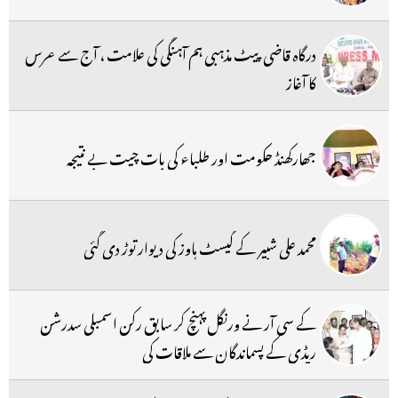
درگاہ قاضی پیٹ مذہبی ہم آہنگی کی علامت ، آج سے عرس
کا آغاز
جھارکھنڈ حکومت اور طلباء کی بات چیت بے نتیجہ
محمد علی شبیر کے گیسٹ ہاوز کی دیوار توڑ دی گئی
کے سی آر نے ورنگل پہنچ کر سابق رکن اسمبلی سدرشن
ریڈی کے پسماندگان سے ملاقات کی