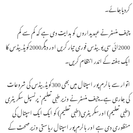
کردیاجائے۔
چیف منسٹر نے عہدیداروں کو ہدایت دی ہے کہ کم سے کم
2000ائی سی یو بیڈس فوری تیار کریں اور دیگر2000کویڈبیڈس کا
ایک ہفتہ کے اندر انتظام کریں۔
اتوار سے بالرم پور اسپتال میں بھی 300کویڈ بیڈس کی شروعات
کی جارہی ہے۔چیف منسٹر نے وزیر طبی تعلیم‘ پرنسپل سکریٹری
(طبی تعلیم) اورسکریٹری(طبی تعلیم) کو ایک ایک اسپتال کی
منظوری دی ہے اور بالرم پور اسپتال ریاستی وزیرصحت کے