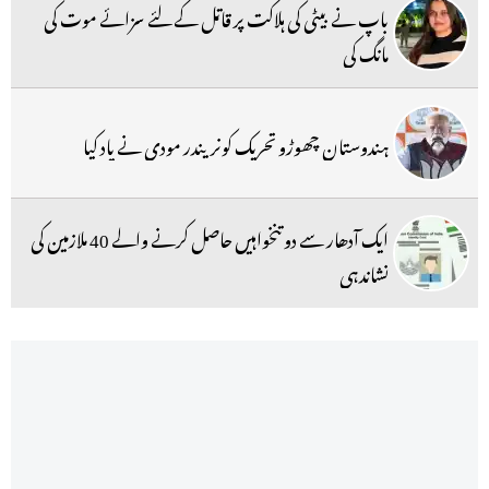
باپ نے بیٹی کی ہلاکت پر قاتل کے لئے سزائے موت کی
مانگ کی
ہندوستان چھوڑو تحریک کونریندر مودی نے یاد کیا
ایک آدھار سے دو تنخواہیں حاصل کرنے والے 40 ملازمین کی
نشاندہی