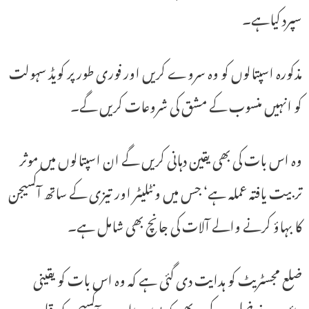
سپرد کیاہے۔
مذکورہ اسپتالوں کو وہ سروے کریں اور فوری طور پر کویڈ سہولت
کو انہیں منسوب کے مشق کی شروعات کریں گے۔
وہ اس بات کی بھی یقین دہانی کریں گے ان اسپتالوں میں موثر
تربیت یافتہ عملہ ہے‘ جس میں ونٹلیٹر اور تیزی کے ساتھ آکسیجن
کا بہاؤ کرنے والے آلات کی جانچ بھی شامل ہے۔
ضلع مجسٹریٹ کو ہدایت دی گئی ہے کہ وہ اس بات کو یقینی