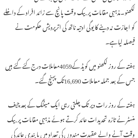
لکھنو۔مذہبی مقامات پر بیک وقت پانچ سے زائد افراد کے داخلے
کو اجازت نہ دینے کا یوگی ادتیہ ناتھ کی اترپردیش حکومت نے
فیصلہ لیاہے۔
ہفتہ کے روز لکھنو میں کویڈ کے4059معاملات درج کئے گئے ہیں
جس کے بعد جملہ معاملات 16,690تک پہنچ گئے۔
ہفتہ کے روز رات دیر تک چلتی رہی ایک میٹنگ کے بعد چیف
منسٹر نے تازہ تحدیدات عائد کرتے ہوئے مذہبی مقامات پر بیک
وقت آنے والے عقیدت مندوں کی تعداد میں پابندی عائد کی