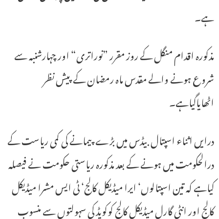
ہے۔
مذکورہ اقدام منگل کے روز مقرر ”نوراتری“ اور چہارشنبہ سے
شروع ہونے والے مقدس ماہ رمضان کے پیش نظر
اٹھایاگیاہے۔
درایں اثناء اسپتال بیڈس میں بڑے پیمانے کی کمی ریاست کے
درالحکومت میں ہونے کے بعد مذکورہ ریاستی حکومت نے فیصلہ
کیاہے کہ تین اسپتالوں‘ ایرا میڈیکل کالج‘ ٹی ایس مشرا میڈیکل
کالج اور انٹی گارل میڈیکل کالج کوکویڈ کی سہولتوں سے منسوب