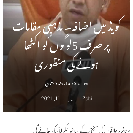
کویڈ میں اضافہ۔ مذہبی مقامات
پر صرف 5لوگوں کو اکٹھا
ہونے کی منظوری
Top Stories
,
ہندوستان
Zabi
اپریل 11, 2021
متاثرہ علاقوں کی سختی کے ساتھ نگرانی کی جائے گی