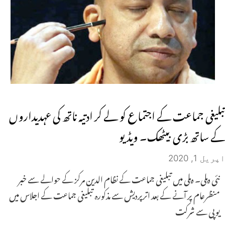
تبلیغی جماعت کے اجتماع کو لے کر ادتیہ ناتھ کی عہدیداروں
کے ساتھ بڑی بیٹھک۔ ویڈیو
اپریل 1, 2020
نئی دہلی۔ دہلی میں تبلیغی جماعت کے نظام الدین مرکز کے حوالے سے خبر
منظرعام پر آنے کے بعد اترپردیش سے مذکورہ تبلیغی جماعت کے اجلاس میں
یوپی سے شرکت