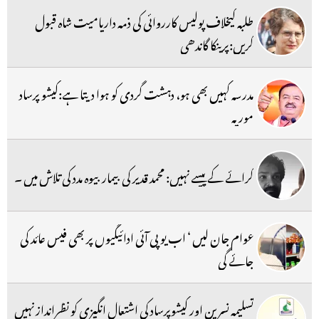
طلبہ کیخلاف پولیس کارروائی کی ذمہ داریامیت شاہ قبول
کریں:پرینکا گاندھی
مدرسہ کہیں بھی ہو، دہشت گردی کو ہوا دیتا ہے:کیشو پرساد
موریہ
کرائے کے پیسے نہیں: محمد قدیر کی بیمار بیوہ مدد کی تلاش میں ۔
عوام جان لیں ‘ اب یو پی آئی ادائیگیوں پر بھی فیس عائد کی
جائے گی
تسلیمہ نسرین اور کیشوپرساد کی اشتعال انگیزی کو نظرانداز نہیں