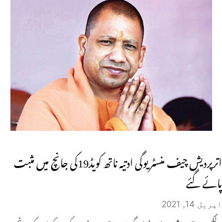
اترپردیش چیف منسٹر یوگی ادتیہ ناتھ کویڈ19کی جانچ میں مثبت
پائے گئے
اپریل 14, 2021