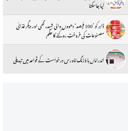
کیا جاسکتا
ڈابر کو ’100 فیصد‘ دعووں والی شہد، گھی اور دیگر غذائی
مصنوعات کی فروخت روکنے کا حکم
اندراماں ہا ؤزنگ ٹاورس درخواست کے قواعد میں تبدیلی