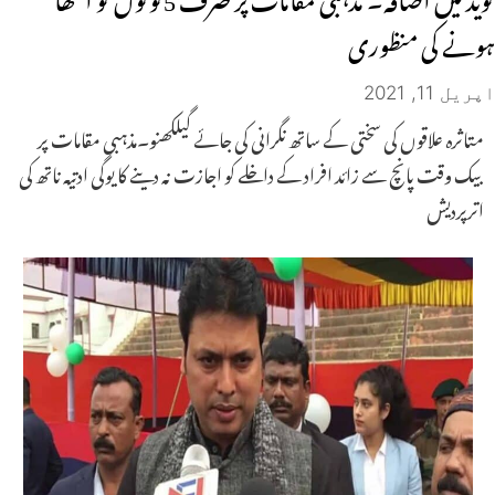
ہونے کی منظوری
اپریل 11, 2021
متاثرہ علاقوں کی سختی کے ساتھ نگرانی کی جائے گیلکھنو۔مذہبی مقامات پر
بیک وقت پانچ سے زائد افراد کے داخلے کو اجازت نہ دینے کا یوگی ادتیہ ناتھ کی
اترپردیش