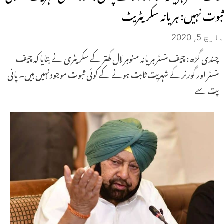
ثبوت نہیں: ہریانہ سکریٹریٹ
مارچ 5, 2020
چندی گڑھ: چیف منسٹر ہریانہ منوہر لال کھتر کے سکریٹری نے بتایا کہ چیف
منسٹر اور گورنر کے شہریت ثابت ہونے کے کوئی ثبوت موجود نہیں ہیں۔ پانی
پت سے