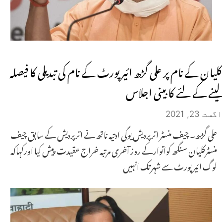
کلیان کے نام پر علی گڑھ ائیرپورٹ کے نام کی تبدیلی کا فیصلہ
لینے کے لئے کابینی اجلاس
اگست 23, 2021
علی گڑھ۔ چیف منسٹر اترپردیش یوگی ادتیہ ناتھ نے اترپردیش کے سابق چیف
منسٹرکلیان سنگھ کواتوارکے روز آخری مرتبہ خراج عقیدت پیش کیا اورکہاکہ
لوگ ائیرپورٹ سے شہر تک انہیں