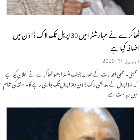
ٹھاکرے نے مہارشٹرا میں 30اپریل تک لاک ڈاؤن میں
اضافہ کیاہے
اپریل 11, 2020
ممبئی۔عملی اقدامات کے طور پر چیف منسٹر ادھو ٹھاکرے نے اعلان کیاہے
کہ 14اپریل کے بعد بھی لاک ڈاؤن 30اپریل تک جاری رہے گا۔ ہفتہ کی شام
میں ریاست سے