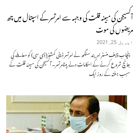
آکسیجن کی مبینہ قلت کی وجہہ سے امرتسر کے اسپتال میں چھ
مریضوں کی موت
اپریل 25, 2021
پنچاب چیف منسٹر امریند سنگھ نے امرتسر ڈپٹی کمشنر(ڈی سی) کو معاملے کی
جانچ شروع کرنے کے احکامات دئے ہیںامرتسر۔ آکسیجن کی مبینہ قلت کے
سبب ہفتہ کے روز ایک