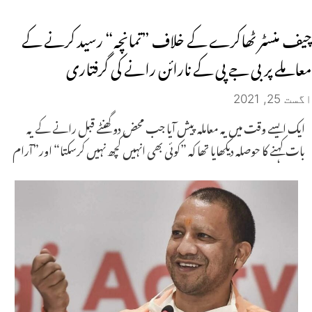
چیف منسٹر ٹھاکرے کے خلاف ”تمانچہ“ رسید کرنے کے
معاملے پر بی جے پی کے نارائن رانے کی گرفتاری
اگست 25, 2021
ایک ایسے وقت میں یہ معاملہ پیش آیا جب محض دو گھنٹے قبل رانے کے یہ
بات کہنے کا حوصلہ دیکھایا تھا کہ ”کوئی بھی انہیں کچھ نہیں کرسکتا“ اور”آرام