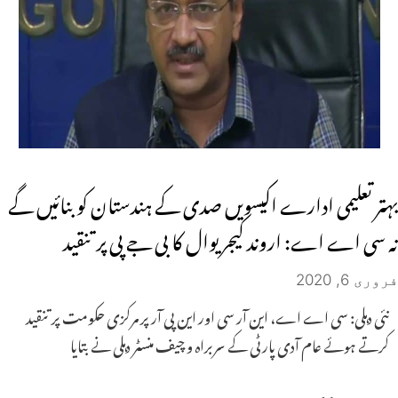
بہتر تعلیمی ادارے اکیسویں صدی کے ہندستان کو بنائیں گے
نہ سی اے اے: اروند کیجریوال کا بی جے پی پر تنقید
فروری 6, 2020
نئی دہلی: سی اے اے، این آر سی اور این پی آر پر مرکزی حکومت پر تنقید
کرتے ہوئے عام آدی پارٹی کے سربراہ و چیف منسٹر دہلی نے بتایا