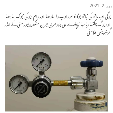
جون 2, 2021
یوگی ادتیہ ناتھ کی ’ہاتھ یوگا کا سوراوپ وا سادھنا‘اور رام دیو کی ’یوگ سادھنا
او ریوگ چکتسا رہاسیا‘ پہلے سے ہی چودھری چرن سنگھ یونیورسٹی کے انڈر
گریجویٹس فلاسفی