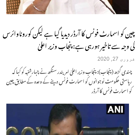
چین کو اسمارٹ فونس کا آرڈر دیدیا گیا ہے لیکن کوروناوائرس
کی وجہ سے تاخیر ہورہی ہے: پنجاب وزیر اعلیٰ
فروری 27, 2020
چندی گڑھ (پنجاب): پنجاب وزیر اعلیٰ امریندر سنگھ نے چہارشنبہ کو کہا کہ
ریاستی حکومت نوجوانوں کو اسمارٹ فونس دینے کے وعدہ کے مطابق چین
کو اسمارٹ فونس کا آرڈر