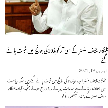
تلنگانہ چیف منسٹر کے سی آر کویڈ19کی جانچ میں مثبت پائے
گئے
اپریل 19, 2021
تلنگانہ چیف منسٹر اب کویڈ19کی جانچ میں مثبت پائے گئے ہیں جبکہ ریاست
میں 4009کویڈ کے نئے معاملات پیر کے روز درج ہوئے ہیںحیدرآباد۔تلنگانہ
چیف منسٹر کے چندرشیکھر راؤ کو