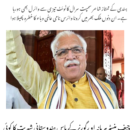
ہندی کے ممتاز شاعر سمپت سرال کا ٹوئٹ تیز ی سے وائر ل بھی ہورہا
ہے۔ ان دنوں ملک بھر میں کرونا وائرس نامی عالمی وباء کا خطرہ پھیلا ہوا
چیف منسٹر ہریانہ او رگورنر کے پاس ہندوستانی شہریت کا کوئی