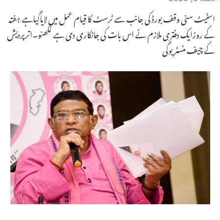
اسٹیٹ سنی وقف بورڈ کی جانب سے ٹرسٹ کا قیام عمل میں لایاگیاہے ہفتہ
کے روزایک دفتری ملازم نے اس بات کی جانکاری دی ہے لکھنو۔اترپردیش
کے چیف منسٹر یوگی