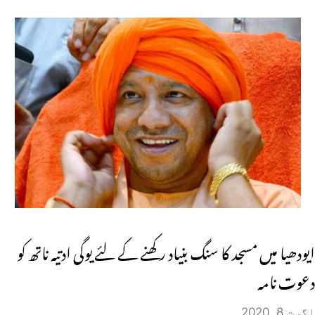
ایودھیا میں مسجد کا سنگ بنیاد رکھنے کے لئے یوگی ادتیہ ناتھ کو
دعوت نامہ
اگست 8, 2020