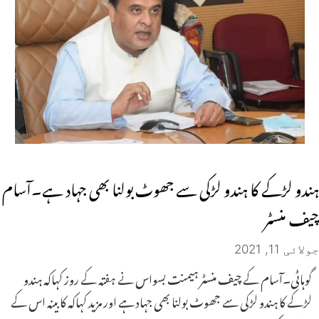
ہندو لڑکے کا ہندو لڑکی سے جھوٹ بولنا بھی جہاد ہے۔آسام
چیف منسٹر
جولائی 11, 2021
گوہاٹی۔آسام کے چیف منسٹر ہیمنت بسواس نے ہفتہ کے روز کہاکہ ہندو
لڑکے کا ہندو لڑکی سے جھوٹ بولنا بھی جہاد ہے اور مزید کہاکہ کابینہ اس کے