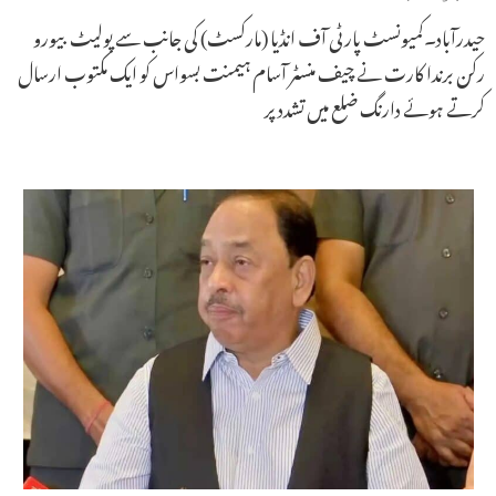
حیدرآباد۔کمیونسٹ پارٹی آف انڈیا (مارکسٹ) کی جانب سے پولیٹ بیورو
رکن برندا کارت نے چیف منسٹر آسام ہیمنت بسواس کو ایک مکتوب ارسال
کرتے ہوئے دارنگ ضلع میں تشدد پر