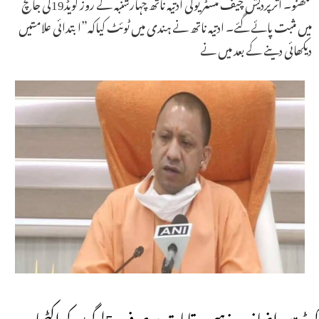
لکھنو۔ اترپردیش چیف منسٹر یوگی ادتیہ ناتھ چہارشنبہ کے روز کویڈ19کی جانچ
میں مثبت پائے گئے۔ ادتیہ ناتھ نے ہندی میں ٹوئٹ کیاکہ”ابتدائی علامتیں
دیکھائی دینے کے بعد میں نے
کویڈ میں اضافہ۔ مذہبی مقامات پر صرف 5لوگوں کو اکٹھا