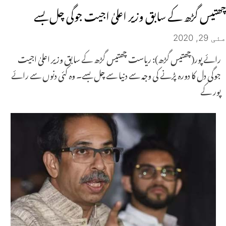
چھتیس گڑھ کے سابق وزیر اعلیٰ اجیت جوگی چل بسے
مئی 29, 2020
رائے پور(چھتیس گڑھ): ریاست چھتیس گڑھ کے سابق وزیر اعلیٰ اجیت
جوگی دل کا دورہ پڑنے کی وجہ سے دنیا سے چل بسے۔ وہ کئی دنوں سے رائے
پور کے