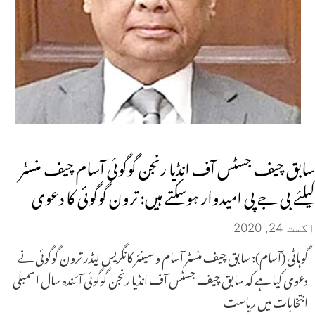
سابق چیف جسٹس آف انڈیا رنجن گوگوئی آسام چیف منسٹر
کیلئے بی جے پی امیدوار ہوسکتے ہیں: ترون گوگوئی کا دعوی
اگست 24, 2020
گوہاٹی (آسام): سابق چیف منسٹر آسام و سینئر کانگریس لیڈر ترون گوگوئی نے
دعوی کیا ہے کہ سابق چیف جسٹس آف انڈیا رنجن گوگوئی آئندہ سال اسمبلی
انتخابات میں ریاست