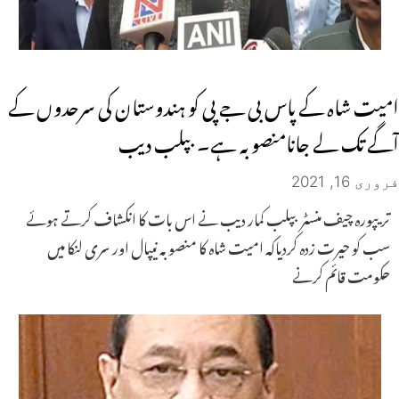
امیت شاہ کے پاس بی جے پی کو ہندوستان کی سرحدوں کے
آگے تک لے جانامنصوبہ ہے۔ بپلب دیب
فروری 16, 2021
تریپورہ چیف منسٹر بپلب کمار دیب نے اس بات کا انکشاف کرتے ہوئے
سب کو حیرت زدہ کردیاکہ امیت شاہ کا منصوبہ نیپال اور سری لنکا میں
حکومت قائم کرنے