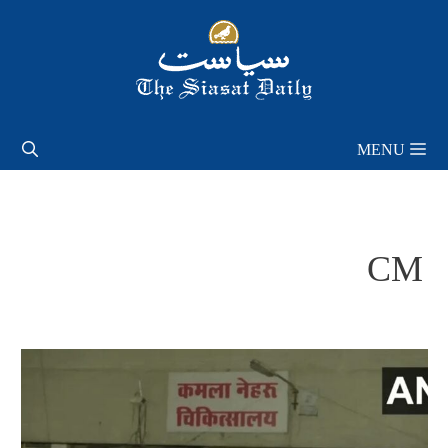
Skip
to
content
MENU
CM