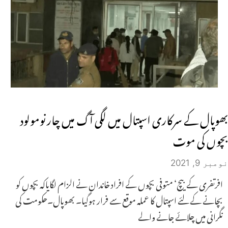
بھوپال کے سرکاری اسپتال میں لگی آگ میں چار نومولود
بچوں کی موت
نومبر 9, 2021
افرتفری کے بیچ‘ متوفی بچوں کے افراد خاندان نے الزام لگایاکہ بچوں کو
بچانے کے لئے اسپتال کا عملہ موقع سے فرار ہوگیا۔ بھوپال۔حکومت کی
نگرانی میں چلائے جانے والے