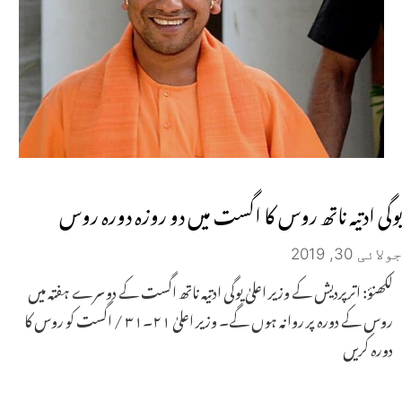
یوگی ادتیہ ناتھ روس کا اگست میں دو روزہ دورہ روس
جولائی 30, 2019
لکھنؤ: اترپردیش کے وزیر اعلیٰ یوگی ادتیہ ناتھ اگست کے دوسرے ہفتہ میں
روس کے دورہ پر روانہ ہوں گے۔ وزیر اعلیٰ ۲۱۔۳۱ / اگست کو روس کا
دورہ کریں