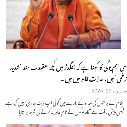
سی ایم یوگی کا کہنا ہے کہ بھگدڑ میں کچھ عقیدت مند ‘شدید
زخمی’ ہیں، حالات قابو میں ہیں۔
جنوری 29, 2025
حکام نے ہلاکتوں کی تعداد کے بارے میں کوئی اپ ڈیٹ جاری نہیں کیا ہے،
لیکن پیش رفت سے آگاہ لوگوں نے نام ظاہر نہ کرنے کی شرط پر بتایا