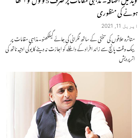
ہونے کی منظوری
اپریل 11, 2021
متاثرہ علاقوں کی سختی کے ساتھ نگرانی کی جائے گیلکھنو۔مذہبی مقامات پر
بیک وقت پانچ سے زائد افراد کے داخلے کو اجازت نہ دینے کا یوگی ادتیہ ناتھ کی
اترپردیش