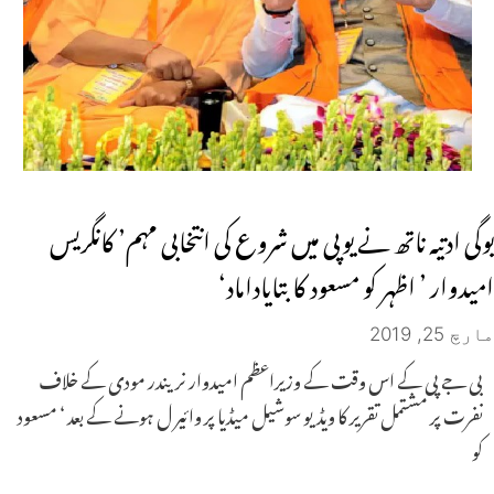
یوگی ادتیہ ناتھ نے یوپی میں شروع کی انتخابی مہم’ کانگریس
امیدوار ’ اظہر کو مسعود کا بتایاداماد‘
مارچ 25, 2019
بی جے پی کے اس وقت کے وزیراعظم امیدوار نریندر مودی کے خلاف
نفرت پر مشتمل تقریر کا ویڈیو سوشیل میڈیا پر وائیر ل ہونے کے بعد ‘ مسعود
کو