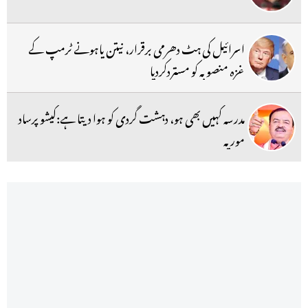
اسرائیل کی ہٹ دھرمی برقرار، نیتن یاہونے ٹرمپ کے
غزہ منصوبہ کو مستردکردیا
مدرسہ کہیں بھی ہو، دہشت گردی کو ہوا دیتا ہے:کیشو پرساد
موریہ