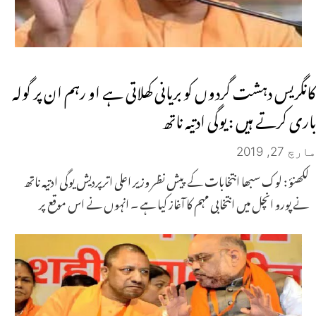
کانگریس دہشت گردوں کو بریانی کھلاتی ہے او رہم ان پر گولہ
باری کرتے ہیں : یوگی ادتیہ ناتھ
مارچ 27, 2019
لکھنؤ : لوک سبھا انتخابات کے پیش نظر وزیر اعلی اترپردیش یوگی ادتیہ ناتھ
نے پورو انچل میں انتخابی مہم کا آغاز کیا ہے ۔ انہوں نے اس موقع پر