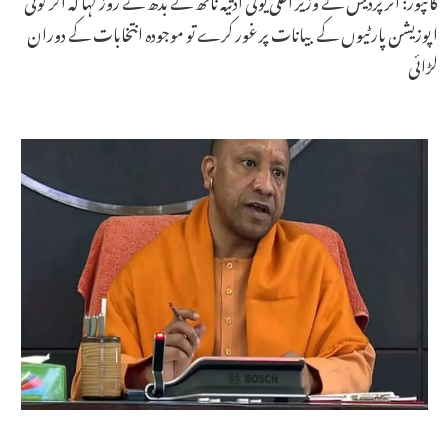
اپوزیشن پارٹیوں کے بیانات پر غور کرے تو موجودہ انتخابات کے دوران
لڑائی