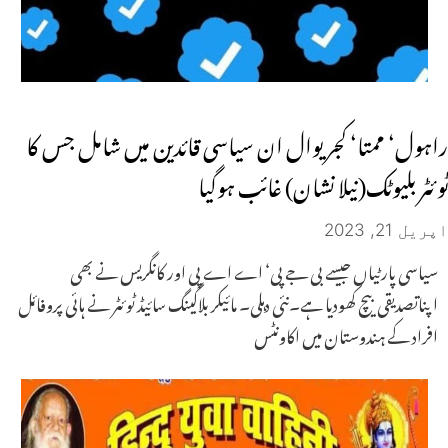
راہول‘ ممتا‘ کجریوال ان سیاسی قائدین میں شامل جس کا
ٹوئٹر بلیوٹک(نیلا نشان) غائب ہوگیا
اپریل 21, 2023
سیاسی پارٹیاں جیسے بی جے پی‘ اے اے پی اور کانگریس نے بھی
اپناتصدیقی بیچ کھودیا ہے۔نئی دہلی۔ مائیکر بلاگینگ سائیڈ ٹوئٹر نے ہائی پروفائل
افراد کے ہندوستان میں اکاونٹس