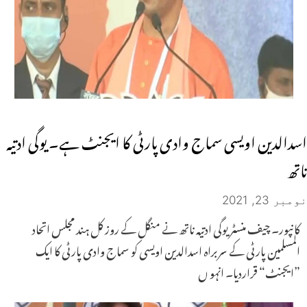
اسدالدین اویسی سماج وادی پارٹی کا ایجنٹ ہے۔ یوگی ادتیہ
ناتھ
نومبر 23, 2021
کانپور۔ چیف منسٹر یوگی ادتیہ ناتھ نے منگل کے روز کل ہند مجلس اتحاد
المسلمین پارٹی کے سربراہ اسدالدین اویسی کو سماج وادی پارٹی کا ایک
”ایجنٹ“ قراردیا۔ انہو ں