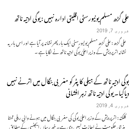
علی گڑھ مسلم یونیورسٹی اقلیتی ادارہ نہیں : یوگی ادتیہ ناتھ
فروری 7, 2019
علی گڑھ : علی گڑھ مسلم یونیورسٹی ایک بار پھر نشانہ پر آیا ہے اور اس بار یہ
نشانہ اترپردیش کے وزیر اعلیٰ یوگی ادتیہ ناتھ نے لگایا ہے ۔
یوگی ادتیہ ناتھ کے ہیلی کاپٹر کو مغربی بنگال میں اترنے نہیں
دیاگیا۔ یوگی ادتیہ ناتھ زہر افشانی
فروری 4, 2019
کلکتہ : اترپردیش کے وزیر اعلیٰ یوگی کی مغربی بنگال میں ہونے والی ریلی ممتا
بنرجی حکومت نے اجازت نہیں دی ہے۔ خبر رساں ایجنسی کے مطابق