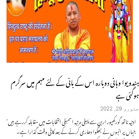
ہندویوا وہانی دوبارہ اس کے بانی کے لئے مہم میں سرگرم
ہوگئی ہے
جنوری 29, 2022
ادتیہ ناتھ گورکھپور اربن سے پہلی مرتبہ اسمبلی انتخابات میں مقابلہ کررہے ہیں‘
جہاں پر انہوں نے بھگوا دھاری کرنے کے بعد کافی وقت گذارا ہے۔