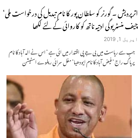
اترپردیش ۔ گورنر کو سلطان پور کا نام تبدیل کی درخواست ملی‘
چیف منسٹر یوگی ادتیہ ناتھ کو کاروائی کے لئے لکھا
اپریل 1, 2019
جب سے ریاست میں بی جے پی اقتدار میں ائی ہے ‘ اس نے الہ آباد کا نام
پریاگ راج ‘ فیض آباد کا نام ایودھیا‘ مغل سرائی ریلوے اسٹیشن