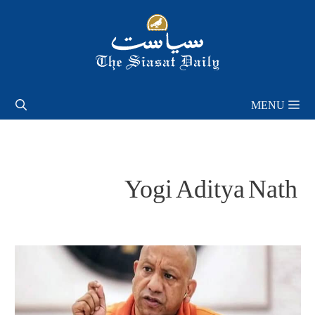
Skip
to
content
MENU
Yogi Aditya Nath