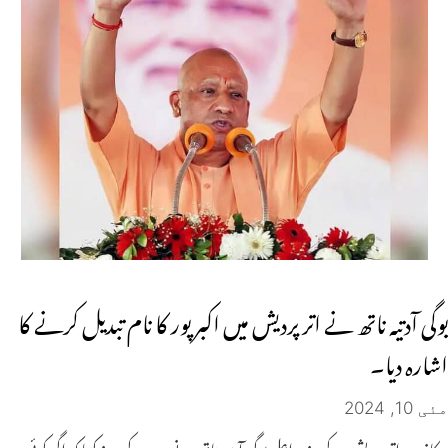
یوگی آدتیہ ناتھ نے اتر پردیش میں اکبر پور کا نام تبدیل کرنے کا
اشارہ دیا۔
مئی 10, 2024
کانپور: اتر پردیش کے وزیر اعلی یوگی آدتیہ ناتھ نے بدھ کے روز کہا کہ اگر کوئی