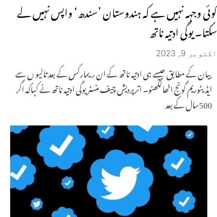
کوئی وجہہ نہیں ہے کہ ہندوستان ’سندھ‘ واپس نہیں لے
سکتا۔ یوگی ادتیہ ناتھ
اکتوبر 9, 2023
بیان کے مطابق جیسے ہی ادتیہ ناتھ کے ان ریمارکس کے بعد تالیو ں سے
ایڈیٹوریم گونج اٹھالکھنو۔ اترپردیش چیف منسٹر یوگی ادتیہ ناتھ نے کہاکہ اگر
500سال کے بعد