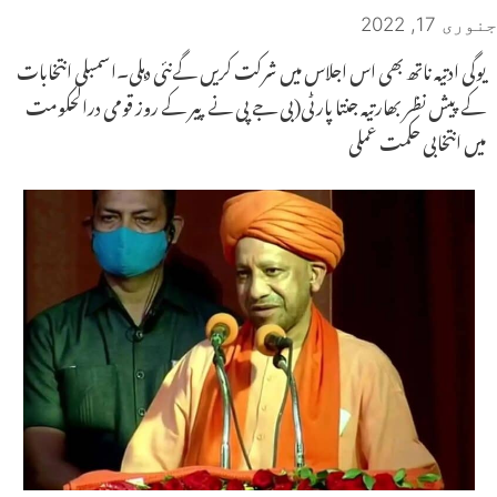
جنوری 17, 2022
یوگی ادتیہ ناتھ بھی اس اجلاس میں شرکت کریں گےنئی دہلی۔اسمبلی انتخابات
کے پیش نظر بھارتیہ جنتا پارٹی(بی جے پی نے پیر کے روز قومی درالحکومت
میں انتخابی حکمت عملی