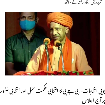
اترپردیش۔گاؤ رکشہ کے ساتھ
یوپی انتخابات۔ بی جے پی کا انتخابی حکمت عملی اور انتخابی منشور
پر آج اجلاس