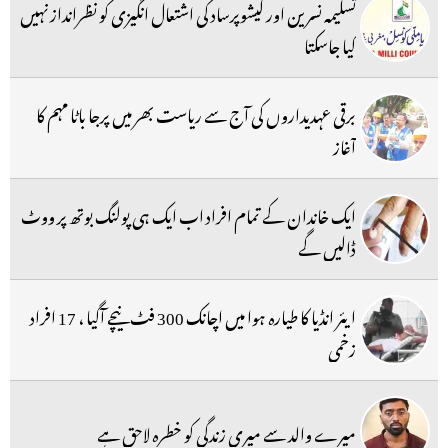
تسلیمہ نسرین اور کیشوپرساد کی اشتعال انگیزی کو نظرانداز نہیں
کیا جاسکتا
برقی عہدیداروں کی آج سے ریاست بھر میں پرجا باٹا مہم کا
آغاز
ایک خاندان کے تمام افراد اب ایک ہی پولنگ بوتھ پر ووٹ
ڈالیں گے
ایئر انڈیا کا طیارہ ہوا میں اچانک 300 فٹ نیچے آگیا ، 17 افراد
زخمی
میرے والد سے میری زندگی کو خطرہ لاحق ہے