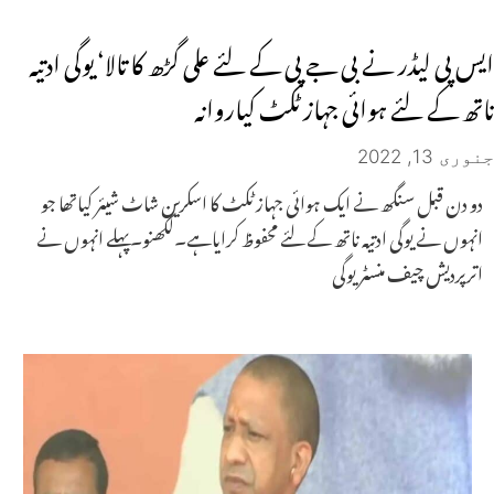
ایس پی لیڈر نے بی جے پی کے لئے علی گڑھ کا تالا‘ یوگی ادتیہ
ناتھ کے لئے ہوائی جہاز ٹکٹ کیاروانہ
جنوری 13, 2022
دو دن قبل سنگھ نے ایک ہوائی جہاز ٹکٹ کا اسکرین شاٹ شیئر کیاتھا جو
انہوں نے یوگی ادتیہ ناتھ کے لئے محفوظ کرایاہے۔لکھنو۔پہلے انہوں نے
اترپردیش چیف منسٹر یوگی