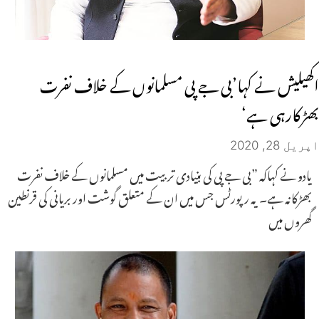
اکھیلیش نے کہا’بی جے پی مسلمانوں کے خلاف نفرت
بھڑکارہی ہے‘
اپریل 28, 2020
یادو نے کہاکہ ”بی جے پی کی بنیادی تربیت میں مسلمانوں کے خلاف نفرت
بھڑکانہ ہے۔ یہ رپورٹس جس میں ان کے متعلق گوشت اور بریانی کی قرنطین
گھروں میں