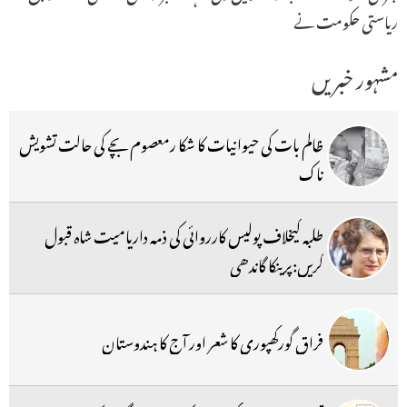
ریاستی حکومت نے
مشہور خبریں
ظالم بات کی حیوانیات کا شکا رمعصوم بچے کی حالت تشویش
ناک
طلبہ کیخلاف پولیس کارروائی کی ذمہ داریامیت شاہ قبول
کریں:پرینکا گاندھی
فراق گورکھپوری کا شعر اور آج کا ہندوستان