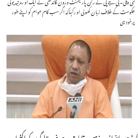
نئی دہلی۔بی جے پی کے رکن پارلیمنٹ ورون گاندھی نے ایک او رمرتبہ یوگی
حکومت کے خلاف زبان کھولی او رکہاکہ اگر سب کام عوام کو اپنے طور
پرخود ہی
کویڈ میں اضافہ۔ مذہبی مقامات پر صرف 5لوگوں کو اکٹھا