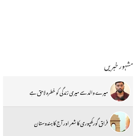
مشہور خبریں
میرے والد سے میری زندگی کو خطرہ لاحق ہے
فراق گورکھپوری کا شعر اور آج کا ہندوستان