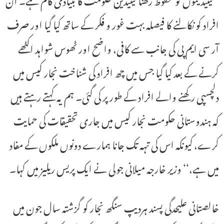
افراد کو نکالنے کا فیصلہ بہت غور و فکر کے ساتھ کیا گیا اور صرف
آر سی ایم پی کی جانب سے کافی، واضح اور ٹھوس شواہد اکٹھے
کرنے کے بعد کیا گیا جس میں چھ افراد کی شناخت نجار کیس میں
دلچسپی رکھنے والے افراد کے طور پر کی گئی۔ ہم یہ کہتے رہتے ہیں
کہ ہندوستانی حکومت نجار کیس میں جاری تحقیقات کی حمایت
کرے، کیونکہ اس کی تہہ تک جانا ہمارے دونوں ملکوں کے مفاد
میں ہے،‘‘ وزیر خارجہ میلانی جولی نے ایک پریس ریلیز میں کہا۔
خالصتانی علیحدگی پسند ہردیپ سنگھ نجار کو گزشتہ سال جون میں