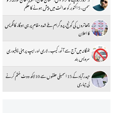
سمن، 5 اکتوبر کو عدالت میں پیش ہونے کا حکم
چھاتروں کی گونج،پروگرام طے شدہ مقام پر ہی ہوگا، کانگریس
کا اعلان
تلنگانہ میں آج سے آٹو، کیب ، لاری اور ایپ پر مبنی ڈیلیوری
سرویس بند
حیدرآباد کے 15 اسمبلی حلقوں سے 10 لاکھ ووٹ ختم کرنے
کی تیاری