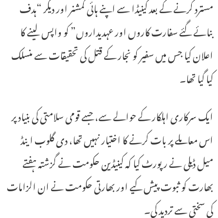
مسترد کرنے کے بعد کینیڈا سے اپنے ہائی کمشنر اور دیگر “ہدف
بنائے گئے سفارت کاروں اور عہدیداروں” کو واپس لینے کا
اعلان کیا جس میں سفیر کو نجار کے قتل کی تحقیقات سے منسلک
کیا گیا تھا۔
ایک سرکاری اہلکار کے حوالے سے، جسے قومی سلامتی کی بنیاد پر
اس معاملے پر بات کرنے کا اختیار نہیں تھا، دی گلوب اینڈ
میل ڈیلی نے رپورٹ کیا کہ کینیڈین حکومت نے گزشتہ ہفتے
بھارت کو ثبوت پیش کیے اور بھارتی حکومت نے ان الزامات
کی سختی سے تردید کی۔