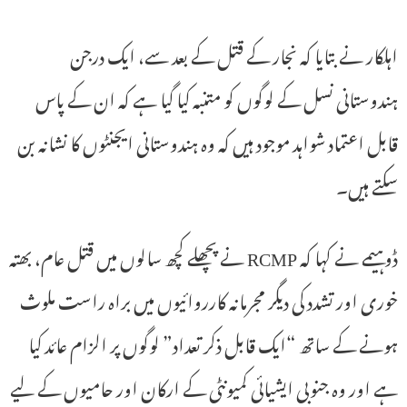
اہلکار نے بتایا کہ نجار کے قتل کے بعد سے، ایک درجن
ہندوستانی نسل کے لوگوں کو متنبہ کیا گیا ہے کہ ان کے پاس
قابل اعتماد شواہد موجود ہیں کہ وہ ہندوستانی ایجنٹوں کا نشانہ بن
سکتے ہیں۔
ڈوہیمے نے کہا کہ RCMP نے پچھلے کچھ سالوں میں قتل عام، بھتہ
خوری اور تشدد کی دیگر مجرمانہ کارروائیوں میں براہ راست ملوث
ہونے کے ساتھ “ایک قابل ذکر تعداد” لوگوں پر الزام عائد کیا
ہے اور وہ جنوبی ایشیائی کمیونٹی کے ارکان اور حامیوں کے لیے