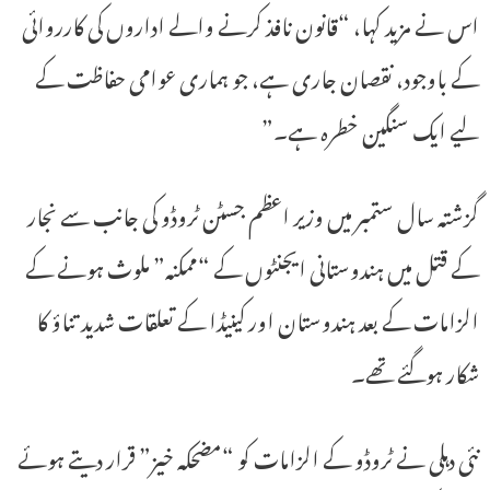
اس نے مزید کہا، “قانون نافذ کرنے والے اداروں کی کارروائی
کے باوجود، نقصان جاری ہے، جو ہماری عوامی حفاظت کے
لیے ایک سنگین خطرہ ہے۔”
گزشتہ سال ستمبر میں وزیر اعظم جسٹن ٹروڈو کی جانب سے نجار
کے قتل میں ہندوستانی ایجنٹوں کے “ممکنہ” ملوث ہونے کے
الزامات کے بعد ہندوستان اور کینیڈا کے تعلقات شدید تناؤ کا
شکار ہوگئے تھے۔
نئی دہلی نے ٹروڈو کے الزامات کو “مضحکہ خیز” قرار دیتے ہوئے