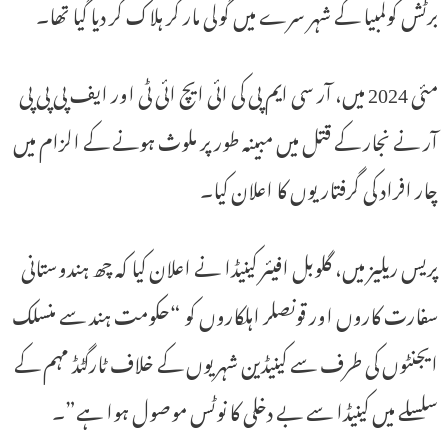
برٹش کولمبیا کے شہر سرے میں گولی مار کر ہلاک کر دیا گیا تھا۔
مئی 2024 میں، آر سی ایم پی کی ائی ایچ ائی ٹی اور ایف پی پی پی
آر نے نجار کے قتل میں مبینہ طور پر ملوث ہونے کے الزام میں
چار افراد کی گرفتاریوں کا اعلان کیا۔
پریس ریلیز میں، گلوبل افیئر کینیڈا نے اعلان کیا کہ چھ ہندوستانی
سفارت کاروں اور قونصلر اہلکاروں کو “حکومت ہند سے منسلک
ایجنٹوں کی طرف سے کینیڈین شہریوں کے خلاف ٹارگٹڈ مہم کے
سلسلے میں کینیڈا سے بے دخلی کا نوٹس موصول ہوا ہے”۔