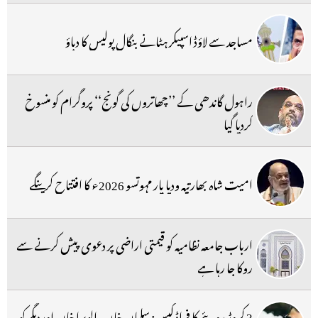
مساجد سے لاؤڈ اسپیکر ہٹانے بنگال پولیس کا دباؤ
راہول گاندھی کے ’’چھاتروں کی گونج‘‘ پروگرام کو منسوخ
کردیا گیا
امیت شاہ بھارتیہ ودیا پار مہوتسو 2026ء کا افتتاح کرینگے
ارباب جامعہ نظامیہ کو قیمتی اراضی پر دعوی پیش کرنے سے
روکا جا رہا ہے
3 کروڑ روپئے کا فراڈ کیس: سلمان خان، الویرا خان اوردیگر کو