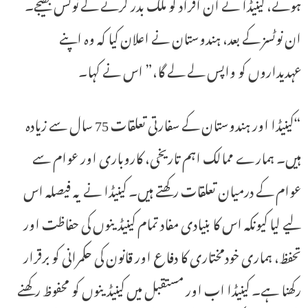
ہوئے، کینیڈا نے ان افراد کو ملک بدر کرنے کے نوٹس بھیجے۔
ان نوٹسز کے بعد، ہندوستان نے اعلان کیا کہ وہ اپنے
عہدیداروں کو واپس لے لے گا،” اس نے کہا۔
“کینیڈا اور ہندوستان کے سفارتی تعلقات 75 سال سے زیادہ
ہیں۔ ہمارے ممالک اہم تاریخی، کاروباری اور عوام سے
عوام کے درمیان تعلقات رکھتے ہیں۔ کینیڈا نے یہ فیصلہ اس
لیے لیا کیونکہ اس کا بنیادی مفاد تمام کینیڈینوں کی حفاظت اور
تحفظ، ہماری خودمختاری کا دفاع اور قانون کی حکمرانی کو برقرار
رکھنا ہے۔ کینیڈا اب اور مستقبل میں کینیڈینوں کو محفوظ رکھنے