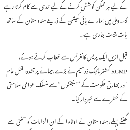
کے لیے ہر ممکن کوشش کرنے کے لیے تندہی سے کام کرتا رہے
گا۔ دہلی میں ہمارے ہائی کمیشن کے ذریعے ہندوستان کے ساتھ
بات چیت جاری ہے۔
قبل ازیں ایک پریس کانفرنس سے خطاب کرتے ہوئے،
RCMP کمشنر مائیک ڈوہیم نے بڑے پیمانے پر تشدد، قتل عام
اور بھارتی حکومت کے “ایجنٹوں” سے منسلک عوامی سلامتی
کے خطرے سے خبردار کیا۔
گھنٹے پہلے، ہندوستان نے اوٹاوا کے ان الزامات کو سختی سے