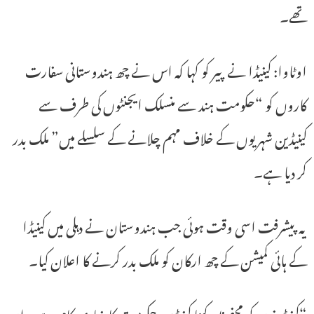
تھے۔
اوٹاوا: کینیڈا نے پیر کو کہا کہ اس نے چھ ہندوستانی سفارت
کاروں کو “حکومت ہند سے منسلک ایجنٹوں کی طرف سے
کینیڈین شہریوں کے خلاف مہم چلانے کے سلسلے میں” ملک بدر
کر دیا ہے۔
یہ پیشرفت اسی وقت ہوئی جب ہندوستان نے دہلی میں کینیڈا
کے ہائی کمیشن کے چھ ارکان کو ملک بدر کرنے کا اعلان کیا۔
“کینیڈینوں کو محفوظ رکھنا کینیڈین حکومت کا بنیادی کام ہے۔ ان