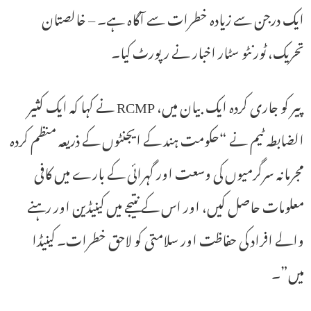
ایک درجن سے زیادہ خطرات سے آگاہ ہے۔ – خالصتان
تحریک، ٹورنٹو سٹار اخبار نے رپورٹ کیا۔
پیر کو جاری کردہ ایک بیان میں، RCMP نے کہا کہ ایک کثیر
الضابطہ ٹیم نے “حکومت ہند کے ایجنٹوں کے ذریعہ منظم کردہ
مجرمانہ سرگرمیوں کی وسعت اور گہرائی کے بارے میں کافی
معلومات حاصل کیں، اور اس کے نتیجے میں کینیڈین اور رہنے
والے افراد کی حفاظت اور سلامتی کو لاحق خطرات۔ کینیڈا
میں”۔