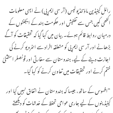
رائل کینیڈین ماؤنٹڈ پولیس (آر سی ایم پی) نے ایسی معلومات
اکٹھی کیں جس سے تفتیش اور حکومت ہند کے ایجنٹوں کے
درمیان روابط قائم ہوئے۔ بیان میں کہا گیا کہ تحقیقات کو آگے
بڑھانے اور آر سی ایم پی کو متعلقہ افراد سے انٹرویو کرنے کی
اجازت دینے کے لیے، ہندوستان سے سفارتی اور قونصلر استثنیٰ
ختم کرنے اور تحقیقات میں تعاون کرنے کو کہا گیا۔
“افسوس کے ساتھ، جیسا کہ ہندوستان نے اتفاق نہیں کیا اور
کینیڈینوں کے لیے جاری عوامی تحفظ کے خدشات کو دیکھتے