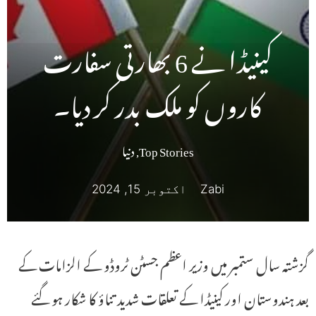
کینیڈا نے 6 بھارتی سفارت
کاروں کو ملک بدر کر دیا۔
Top Stories
,
دنیا
Zabi
اکتوبر 15, 2024
گزشتہ سال ستمبر میں وزیر اعظم جسٹن ٹروڈو کے الزامات کے
بعد ہندوستان اور کینیڈا کے تعلقات شدید تناؤ کا شکار ہو گئے