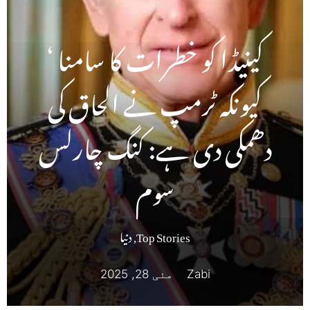
کینیڈا کو خطرات کا سامنا ‘
کیونکہ ٹرمپ نے الحاق کی
دھمکی دی ہے: کنگ چارلس
سوم
Top Stories
,
دنیا
Zabi
مئی 28, 2025