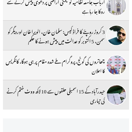
ارباب جامعہ نظامیہ کو قیمتی اراضی پر دعوی پیش کرنے سے
روکا جا رہا ہے
3 کروڑ روپئے کا فراڈ کیس: سلمان خان، الویرا خان اوردیگر کو
سمن، 5 اکتوبر کو عدالت میں پیش ہونے کا حکم
چھاتروں کی گونج،پروگرام طے شدہ مقام پر ہی ہوگا، کانگریس
کا اعلان
حیدرآباد کے 15 اسمبلی حلقوں سے 10 لاکھ ووٹ ختم کرنے
کی تیاری