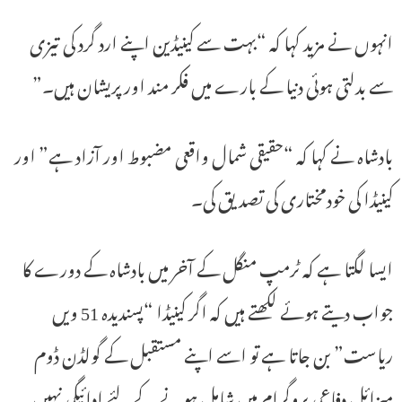
انہوں نے مزید کہا کہ “بہت سے کینیڈین اپنے ارد گرد کی تیزی
سے بدلتی ہوئی دنیا کے بارے میں فکر مند اور پریشان ہیں۔”
بادشاہ نے کہا کہ “حقیقی شمال واقعی مضبوط اور آزاد ہے” اور
کینیڈا کی خودمختاری کی تصدیق کی۔
ایسا لگتا ہے کہ ٹرمپ منگل کے آخر میں بادشاہ کے دورے کا
جواب دیتے ہوئے لکھتے ہیں کہ اگر کینیڈا “پسندیدہ 51 ویں
ریاست” بن جاتا ہے تو اسے اپنے مستقبل کے گولڈن ڈوم
میزائل دفاعی پروگرام میں شامل ہونے کے لئے ادائیگی نہیں