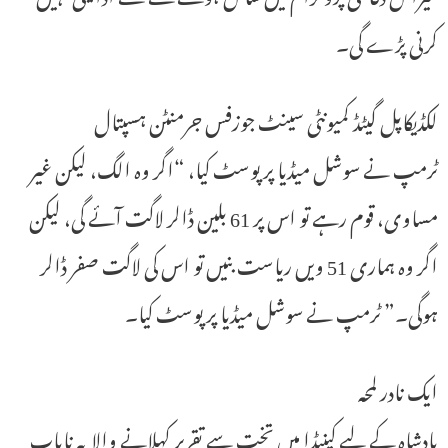
کرنی پڑے گی۔
لکڈیکاپل گیٹڈ کمیونٹی سینٹ جوزفس جرمنٹن ہسپتال
ٹرمپ نے سوشل میڈیا پر پوسٹ کیا، “اگر وہ الگ، لیکن غیر
مساوی، قوم رہے تو اس پر 61 بلین ڈالر لاگت آئے گی، لیکن
اگر وہ ہماری 51 ویں ریاست بنیں تو اس کی لاگت صفر ڈالر
ہوگی۔” ٹرمپ نے سوشل میڈیا پر پوسٹ کیا۔
ایک نادر لمحہ
بادشاہ کے لیے کینیڈا میں تخت سے تقریر کہلانے والا یہ نایاب