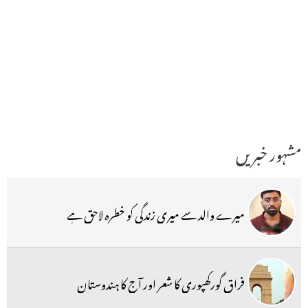
مشہور خبریں
میرے والد سے میری زندگی کو خطرہ لاحق ہے
فراق گورکھپوری کا شعر اور آج کا ہندوستان