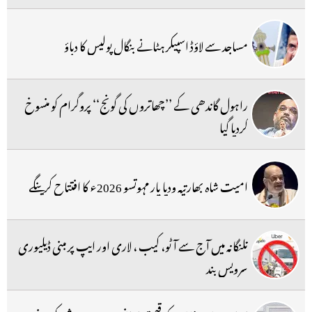
مساجد سے لاؤڈ اسپیکر ہٹانے بنگال پولیس کا دباؤ
راہول گاندھی کے ’’چھاتروں کی گونج‘‘ پروگرام کو منسوخ
کردیا گیا
امیت شاہ بھارتیہ ودیا پار مہوتسو 2026ء کا افتتاح کرینگے
تلنگانہ میں آج سے آٹو، کیب ، لاری اور ایپ پر مبنی ڈیلیوری
سرویس بند