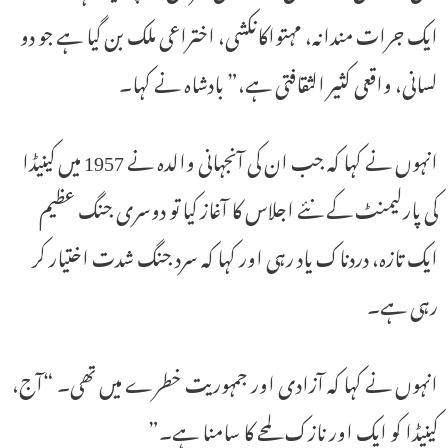
ایک جرات مندانہ، مہتواکانکشی، اختراعی ملک بن گیا ہے جو دو
لسانی، واقعی کثیر الثقافتی ہے،” بادشاہ نے کہا۔
انہوں نے کہا کہ جب ان کی آنجہانی والدہ نے 1957 میں کینیڈا
کی پارلیمنٹ کے نئے اجلاس کا آغاز کیا تو دوسری جنگ عظیم
ایک تازہ، دردناک یاد رہی اور کہا کہ سرد جنگ شدت اختیار کر
رہی ہے۔
انہوں نے کہا کہ آزادی اور جمہوریت خطرے میں تھی۔ “آج،
کینیڈا کو ایک اور نازک لمحے کا سامنا ہے۔”