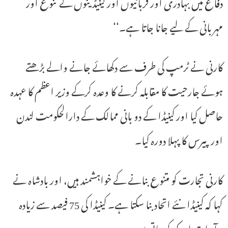
دفاع میں بہادری اور قربانیوں اور کینیڈینوں کے تنوع اور
مہربانی کے لیے جانا جاتا ہے۔‘‘
کارنی نے ٹرمپ کی طرف سے دکھائے جانے والے بڑھتے
ہوئے جارحیت کا مقابلہ کرنے کا وعدہ کرکے وزیر اعظم کا عہدہ
حاصل کیا اور کینیڈا کے دو بانی ممالک کے دارالحکومت لندن
اور پیرس کا پہلا دورہ کیا۔
کارنی تجارت کو متنوع بنانے کے خواہشمند ہیں، اور بادشاہ نے
کہا کہ کینیڈا نئے اتحاد بنا سکتا ہے۔ کینیڈا کی 75 فیصد سے زیادہ
برآمدات امریکہ کو جاتی ہیں۔