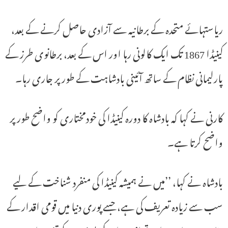
ریاستہائے متحدہ کے برطانیہ سے آزادی حاصل کرنے کے بعد،
کینیڈا 1867 تک ایک کالونی رہا اور اس کے بعد، برطانوی طرز کے
پارلیمانی نظام کے ساتھ آئینی بادشاہت کے طور پر جاری رہا۔
کارنی نے کہا کہ بادشاہ کا دورہ کینیڈا کی خودمختاری کو واضح طور پر
واضح کرتا ہے۔
بادشاہ نے کہا، ’’میں نے ہمیشہ کینیڈا کی منفرد شناخت کے لیے
سب سے زیادہ تعریف کی ہے، جسے پوری دنیا میں قومی اقدار کے