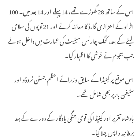
اس کے ساتھ 28 گھوڑے تھے، 14 پہلے اور 14 بعد میں۔ 100
افراد کے اعزازی گارڈ کا معائنہ کرنے اور 21 توپوں کی سلامی
لینے کے بعد، کنگ چارلس سینیٹ کی عمارت میں داخل ہوئے
جب ہجوم نے خوشی کا اظہار کیا۔
اس موقع پر کینیڈا کے سابق وزرائے اعظم جسٹن ٹروڈو اور
سٹیفن ہارپر بھی شامل تھے۔
بادشاہ تقریر اور کینیڈا کی قومی جنگی یادگار کے دورے کے بعد
برطانیہ واپس چلا گیا۔