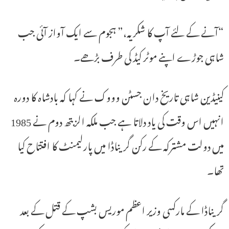
“آنے کے لئے آپ کا شکریہ،” ہجوم سے ایک آواز آئی جب
شاہی جوڑے اپنے موٹر کیڈ کی طرف بڑھے۔
کینیڈین شاہی تاریخ دان جسٹن وووک نے کہا کہ بادشاہ کا دورہ
انہیں اس وقت کی یاد دلاتا ہے جب ملکہ الزبتھ دوم نے 1985
میں دولت مشترکہ کے رکن گریناڈا میں پارلیمنٹ کا افتتاح کیا
تھا۔
گریناڈا کے مارکسی وزیر اعظم موریس بشپ کے قتل کے بعد