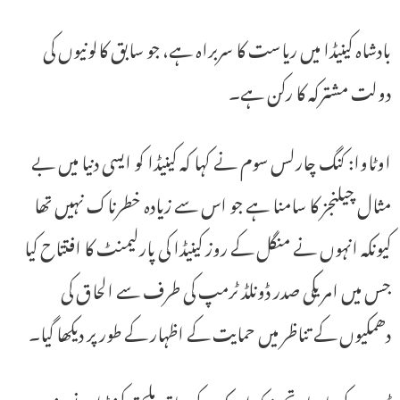
بادشاہ کینیڈا میں ریاست کا سربراہ ہے، جو سابق کالونیوں کی
دولت مشترکہ کا رکن ہے۔
اوٹاوا: کنگ چارلس سوم نے کہا کہ کینیڈا کو ایسی دنیا میں بے
مثال چیلنجز کا سامنا ہے جو اس سے زیادہ خطرناک نہیں تھا
کیونکہ انہوں نے منگل کے روز کینیڈا کی پارلیمنٹ کا افتتاح کیا
جس میں امریکی صدر ڈونلڈ ٹرمپ کی طرف سے الحاق کی
دھمکیوں کے تناظر میں حمایت کے اظہار کے طور پر دیکھا گیا۔