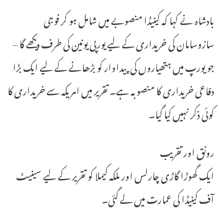
بادشاہ نے کہا کہ کینیڈا منصوبے میں شامل ہو کر فوجی
سازوسامان کی خریداری کے لیے یورپی یونین کی طرف دیکھے گا –
جو یورپ میں ہتھیاروں کی پیداوار کو بڑھانے کے لیے ایک بڑا
دفاعی خریداری کا منصوبہ ہے۔ تقریر میں امریکہ سے خریداری کا
کوئی ذکر نہیں کیا گیا۔
رونق اور تقریب
ایک گھوڑا گاڑی چارلس اور ملکہ کیملا کو تقریر کے لیے سینیٹ
آف کینیڈا کی عمارت میں لے گئی۔