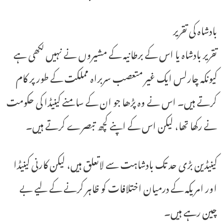
بادشاہ کی تقریر
تقریر بادشاہ یا اس کے برطانیہ کے مشیروں نے نہیں لکھی ہے
کیونکہ چارلس ایک غیر متعصب سربراہ مملکت کے طور پر کام
کرتے ہیں۔ اس نے وہ پڑھا جو ان کے سامنے کینیڈا کی حکومت
نے رکھا تھا، لیکن اس کے اپنے کچھ تبصرے کرتے ہیں۔
کینیڈین بڑی حد تک بادشاہت سے لاتعلق ہیں، لیکن کارنی کینیڈا
اور امریکہ کے درمیان اختلافات کو ظاہر کرنے کے لیے بے
چین رہے ہیں۔