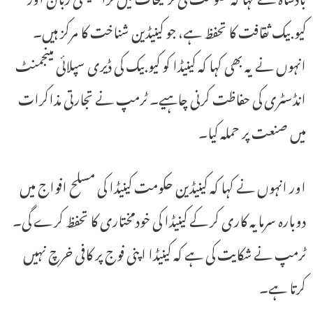
کیوبیک ثقافت کا تحفظ ہے، جو کینیڈین شناخت کا مرکز ہیں۔
انہوں نے یہ بھی کہا کہ کینیڈا کو کیوبیک کی ڈیری سپلائی مینجمنٹ
انڈسٹری کی حفاظت کرنی چاہیے۔ ٹرمپ نے تجارتی مذاکرات
میں صنعت پر حملہ کیا۔
اور انہوں نے کہا کہ کینیڈین حکومت کینیڈا کی مسلح افواج میں
دوبارہ سرمایہ کاری کر کے کینیڈا کی خودمختاری کا تحفظ کرے گی۔
ٹرمپ نے شکایت کی ہے کہ کینیڈا اپنی فوج پر کافی خرچ نہیں
کرتا ہے۔