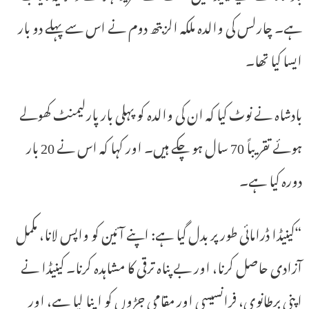
ہے۔ چارلس کی والدہ ملکہ الزبتھ دوم نے اس سے پہلے دو بار
ایسا کیا تھا۔
بادشاہ نے نوٹ کیا کہ ان کی والدہ کو پہلی بار پارلیمنٹ کھولے
ہوئے تقریباً 70 سال ہو چکے ہیں۔ اور کہا کہ اس نے 20 بار
دورہ کیا ہے۔
“کینیڈا ڈرامائی طور پر بدل گیا ہے: اپنے آئین کو واپس لانا، مکمل
آزادی حاصل کرنا، اور بے پناہ ترقی کا مشاہدہ کرنا۔ کینیڈا نے
اپنی برطانوی، فرانسیسی اور مقامی جڑوں کو اپنا لیا ہے، اور