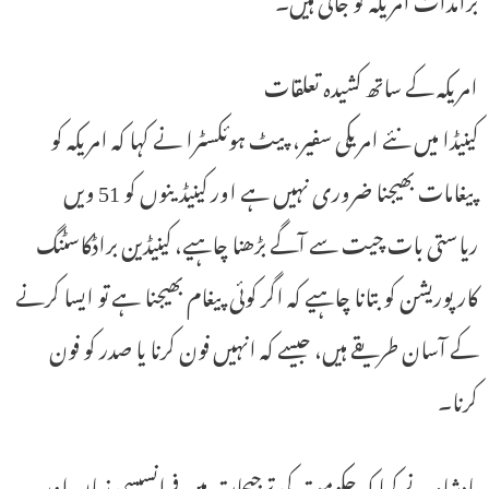
امریکہ کے ساتھ کشیدہ تعلقات
کینیڈا میں نئے امریکی سفیر، پیٹ ہوئکسٹرا نے کہا کہ امریکہ کو
پیغامات بھیجنا ضروری نہیں ہے اور کینیڈینوں کو 51 ویں
ریاستی بات چیت سے آگے بڑھنا چاہیے، کینیڈین براڈکاسٹنگ
کارپوریشن کو بتانا چاہیے کہ اگر کوئی پیغام بھیجنا ہے تو ایسا کرنے
کے آسان طریقے ہیں، جیسے کہ انہیں فون کرنا یا صدر کو فون
کرنا۔
بادشاہ نے کہا کہ حکومت کی ترجیحات میں فرانسیسی زبان اور