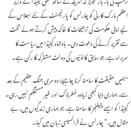
ٹرمپ کی بار بار تجویز کہ امریکہ کے ساتھ ملحق کینیڈا نے وزیر
اعظم مارک کارنی کو چارلس کو پارلیمنٹ کے نئے اجلاس کے
لیے اپنی حکومت کی ترجیحات کا خاکہ پیش کرتے ہوئے تخت
سے تقریر کرنے کی دعوت دی۔ بادشاہ کینیڈا میں ریاست کا
سربراہ ہے، جو سابق کالونیوں کی دولت مشترکہ کا رکن ہے۔
“ہمیں حقیقت کا سامنا کرنا چاہیے: دوسری جنگ عظیم کے بعد
سے، ہماری دنیا کبھی زیادہ خطرناک اور غیر مستحکم نہیں رہی۔
کینیڈا کو ایسے چیلنجز کا سامنا ہے، جو ہماری زندگیوں میں، بے
مثال ہیں،” چارلس نے فرانسیسی زبان میں کہا۔