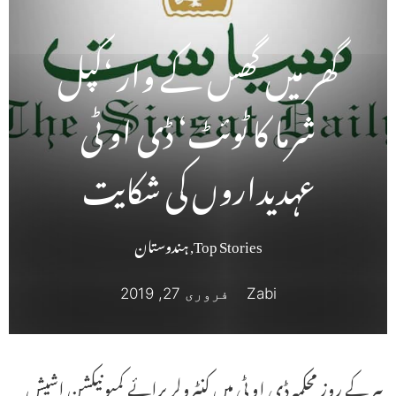
گھر میں گھس کے وار ‘کپل
شرما کا ٹوئٹ‘ ڈی او ٹی
عہدیداروں کی شکایت
Top Stories
,
ہندوستان
Zabi
فروری 27, 2019
پیر کے روز محکمہ ڈی او ٹی میں کنٹرولر برائے کمیونیکشن اشیش