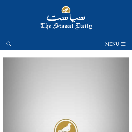
Skip
to
content
MENU