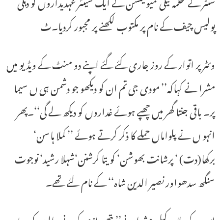
سنٹر کے محکمہ ٹیلی کمیونیکشن کے ایک سینئر عہدیداروں کو دہلی
پولیس چیف کے نام پر مکتوب لکھنے پر مجبور کردیا۔ٹ
وئٹر پر اتوار کے روز جاری کئے گئے اپنے دو منٹ کے ویڈیو میں
مشرا نے کہاکہ’’ مودی جی تم ان کو دیکھو جو دشمن ہی ں سیما
پر۔ باقی جنتا گھر میں چھپے ہوئے غداروں کو دیکھ لے گی‘‘۔پھر
انہو ں نے پلواماں حملے کا ذکر کرتے ہوئے ’’ کملا ہاسن‘
برکھا(دت) ‘ پرشانت بھوشن‘ کویتا کرشنن‘شہلا رشید‘ نوجوت
سنگھ سدھواور نصیر الدین شاہ‘‘ کے نام لئے تھے۔
اس کے علاوہ کپل مشرا نے’’ پتھر بازی کرنے والوں کو بے