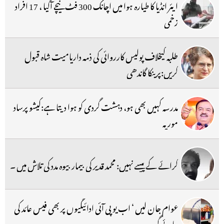
ایئر انڈیا کا طیارہ ہوا میں اچانک 300 فٹ نیچے آگیا ، 17 افراد
زخمی
طلبہ کیخلاف پولیس کارروائی کی ذمہ داریامیت شاہ قبول
کریں:پرینکا گاندھی
مدرسہ کہیں بھی ہو، دہشت گردی کو ہوا دیتا ہے:کیشو پرساد
موریہ
کرائے کے پیسے نہیں: محمد قدیر کی بیمار بیوہ مدد کی تلاش میں ۔
عوام جان لیں ‘ اب یو پی آئی ادائیگیوں پر بھی فیس عائد کی
جائے گی