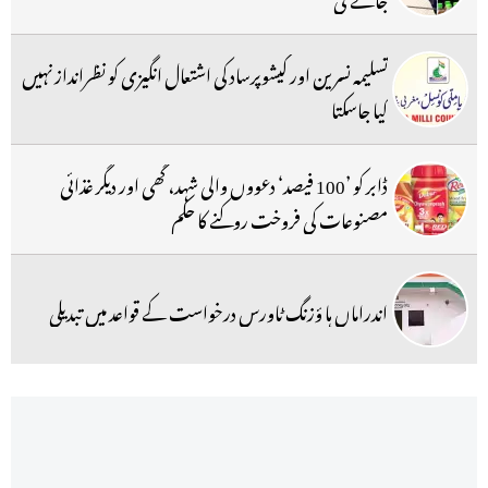
تسلیمہ نسرین اور کیشوپرساد کی اشتعال انگیزی کو نظرانداز نہیں
کیا جاسکتا
ڈابر کو ’100 فیصد‘ دعووں والی شہد، گھی اور دیگر غذائی
مصنوعات کی فروخت روکنے کا حکم
اندراماں ہا ؤزنگ ٹاورس درخواست کے قواعد میں تبدیلی