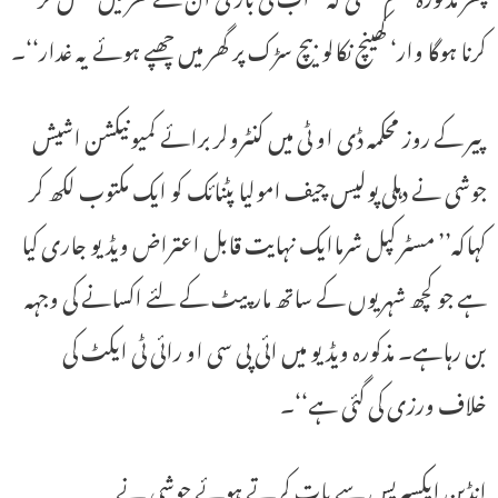
کرنا ہوگا وار‘ کھینچ نکالو بیچ سڑک پر گھر میں چھپے ہوئے یہ غدار‘‘۔
پیر کے روز محکمہ ڈی او ٹی میں کنٹرولر برائے کمیونیکشن اشیش
جوشی نے دہلی پولیس چیف امولیا پٹنائک کو ایک مکتوب لکھ کر
کہاکہ’’ مسٹر کپل شرماایک نہایت قابل اعتراض ویڈیو جاری کیا
ہے جو کچھ شہریوں کے ساتھ مارپیٹ کے لئے اکسانے کی وجہہ
بن رہاہے۔ مذکورہ ویڈیو میں ائی پی سی او رائی ٹی ایکٹ کی
خلاف ورزی کی گئی ہے‘‘۔
انڈین ایکسپریس سے بات کرتے ہوئے جوشی نے