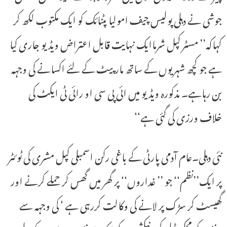
جوشی نے دہلی پولیس چیف امولیا پٹنائک کو ایک مکتوب لکھ کر
کہاکہ’’ مسٹر کپل شرماایک نہایت قابل اعتراض ویڈیو جاری کیا
ہے جو کچھ شہریوں کے ساتھ مارپیٹ کے لئے اکسانے کی وجہہ
بن رہاہے۔ مذکورہ ویڈیو میں ائی پی سی او رائی ٹی ایکٹ کی
خلاف ورزی کی گئی ہے‘‘
نئی دہلی۔عام آدمی پارٹی کے باغی رکن اسمبلی کپل مشری کی ٹوئٹر
پر ایک’’نظم‘‘ جو ’’ غداروں‘‘ پر گھر میں گھس کر حملے کرنے اور
گھیسٹ کر سڑک پر لانے کی وکالت کررہی ہے ‘ کی وجہہ سے