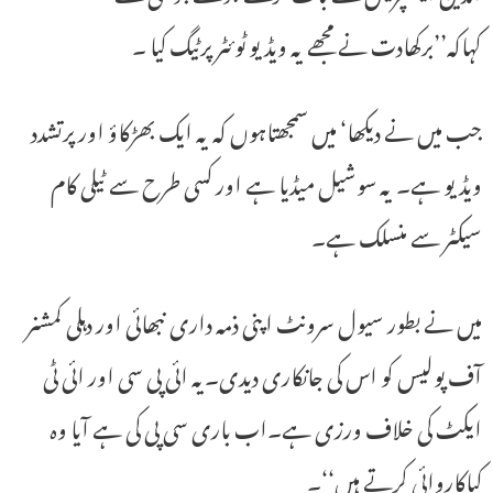
کہاکہ’’برکھادت نے مجھے یہ ویڈیو ٹوئٹر پرٹیگ کیا ۔
جب میں نے دیکھا‘ میں سمجھتاہوں کہ یہ ایک بھڑکاؤ اور پرتشدد
ویڈیو ہے۔ یہ سوشیل میڈیا ہے اور کسی طرح سے ٹیلی کام
سیکٹر سے منسلک ہے۔
میں نے بطور سیول سرونٹ اپنی ذمہ داری نبھائی اور دہلی کمشنر
آف پولیس کو اس کی جانکاری دیدی۔یہ ائی پی سی اور ائی ٹی
ایکٹ کی خلاف ورزی ہے۔اب باری سی پی کی ہے آیا وہ
کیاکاروائی کرتے ہیں‘‘۔