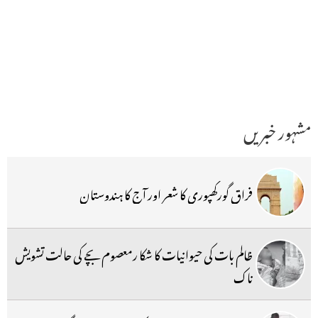
مشہور خبریں
فراق گورکھپوری کا شعر اور آج کا ہندوستان
ظالم بات کی حیوانیات کا شکا رمعصوم بچے کی حالت تشویش
ناک