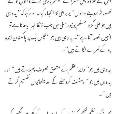
قصور قراردینے والوں‘‘ پر برہمی کا اظہار کیا۔ او رکہاکہ’’ یہ وہی
ہیں جو علی گڑھ مسلم یونیورسٹی میں جب ترنگا لہرا یاجاتا ہے تو
انہیں غصہ آتا ہے‘‘۔ یہ وہی ہیں جو ’’ فیس بک پر پاکستان زندہ
باد کے نعرے لگاتے ہیں‘‘۔
یہ وہی ہیں جو’’ وزیراعظم کے متعلق جھوٹ پھیلاتے ہیں‘‘ اور
یہ وہی ہیں جو ’’ دہشت گردحملے کے بعد میٹھائیاں تقسیم کرتے
ہیں‘‘۔
پھر مذکورہ نظم لکھی کہ’’ اب کی باری ان کے گھر میں گھس کر