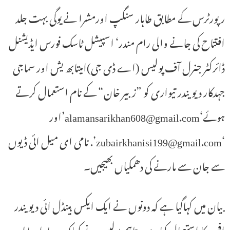
رپورٹرس کے مطابق طاہار سنگپ اورمشرا نے یوگی بہت جلد
افتتاح کی جانے والی رام مندر‘ اسپیشل ٹاسک فورس ایڈیشنل
ڈائرکٹر جنرل آف پولیس (اے ڈی جی)امیتابھ یش اور سماجی
جہدکار دیویندر تیواری کو ”زبیر خان“ کے نام استعمال کرتے
ہوئے‘
alamansarikhan608@gmail.com
’اور
‘
zubairkhanisi199@gmail.com
’. نامی ای میل ائی ڈیوں
سے جان سے مارنے کی دھمکیاں بھیجیں۔
بیان میں کہاگیا ہے کہ دونوں نے ایک ایکس ہینڈل ائی دیویندر
افس کا استعمال کیاہے۔ تاہم پولیس نے کہاکہ یہ سارا معاملہ