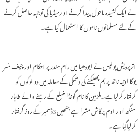
نے ایک کشیدہ ماحول پیدا کرنے او رمیڈیا کی توجہہ حاصل کرنے
کے لئے مسلمانوں ناموں کا استعمال کیا ہے۔
اترپردیش پولیس نے ایودھیا میں رام مندر پر احکام اور چیف منسر
یوگا ادتیہ ناتھ پر بم پھینکنے کی دھمکی کے معاملہ میں دو لوگوں کو
گرفتار کرلیاہے۔ملزمین کا نام گونڈا ضلع کے رہنے والے طاہار
سنگھ او ر اوم پرکاش مشرا ہے جنھیں 3ڈسمبر کے روز گرفتار
کرلیاگیا ہے۔