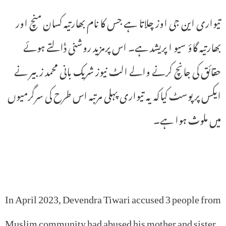
تیواری این جی اوز چلاتا ہے جس کا نام بھارتیہ کسان منچ اور
بھارتیہ گاؤ سیو ا پریشد ہے۔ اس پرمزید روشنی ڈالتے ہوئے
حقائق کی جانچ کرنے والے الٹ نیوز شریک بانی محمد زبیر نے
ایکس پر پوسٹ کیاکہ یہ تیواری پہلی مرتبہ اس طرح کی سرگرمیوں
میں ملوث ہوا ہے۔
In April 2023, Devendra Tiwari accused 3 people from
Muslim community had abused his mother and sister,