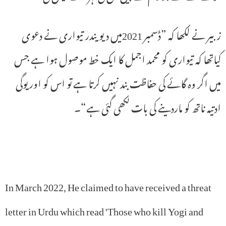
زبیر نے لکھا کہ ”ڈسمبر 2021میں دیویندر تیواری نے دعوی
کیاتھا کہ تیواری کو محمد اجمل کا ایک خط موصول ہوا ہے جس
میں اگر وہ گائے کی حفاظت بند نہیں کرتا ہے تو اس کو اور یوگی
ادتیہ ناتھ کو ماردینے کی بات لکھی گئی ہے“۔
In March 2022, He claimed to have received a threat
letter in Urdu which read 'Those who kill Yogi and