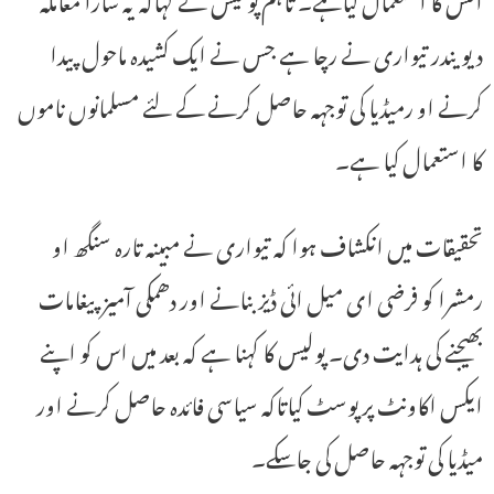
دیویندر تیواری نے رچا ہے جس نے ایک کشیدہ ماحول پیدا
کرنے او رمیڈیا کی توجہہ حاصل کرنے کے لئے مسلمانوں ناموں
کا استعمال کیا ہے۔
تحقیقات میں انکشاف ہوا کہ تیواری نے مبینہ تارہ سنگھ او
رمشرا کو فرضی ای میل ائی ڈیز بنانے اور دھمکی آمیز پیغامات
بھیجنے کی ہدایت دی۔ پولیس کا کہنا ہے کہ بعد میں اس کو اپنے
ایکس اکاونٹ پر پوسٹ کیاتاکہ سیاسی فائدہ حاصل کرنے اور
میڈیا کی توجہہ حاصل کی جاسکے۔