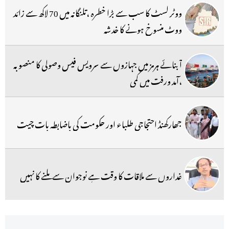
ووٹر لسٹ کا سب سے بڑا خطرہ ،تلنگانہ میں 70 لاکھ سے زائد
ووٹ منسوخ ہونے کا خدشہ
آبنائے ہرمز میں جہازوں سے سرویس فیس وصولی کا منصوبہ
،آمد ورفت میں کمی
جھارکھنڈ احتجاجی طلباء اور حکومت کی باضابطہ بات چیت
غداروں سے ملاقات کا وقت ہے نوجوان سے ملنے کا نہیں