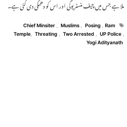
ملا ہے جس میں چیف منسٹر یوگی اور اس کو دھمکی دی گئی ہے۔
Tags
Chief Minsiter
,
Muslims
,
Posing
,
Ram
Temple
,
Threating
,
Two Arrested
,
UP Police
,
Yogi Adityanath