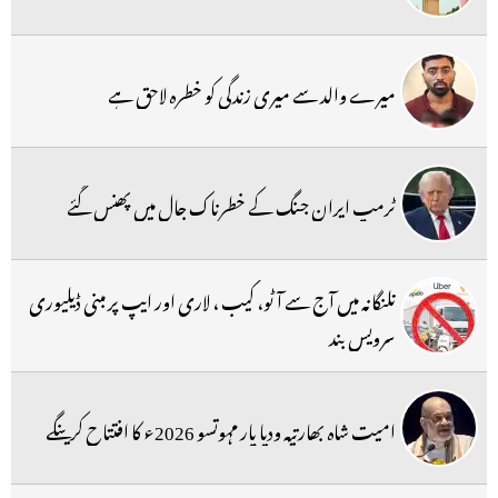
میرے والد سے میری زندگی کو خطرہ لاحق ہے
ٹرمپ ایران جنگ کے خطرناک جال میں پھنس گئے
تلنگانہ میں آج سے آٹو، کیب ، لاری اور ایپ پر مبنی ڈیلیوری
سرویس بند
امیت شاہ بھارتیہ ودیا پار مہوتسو 2026ء کا افتتاح کرینگے