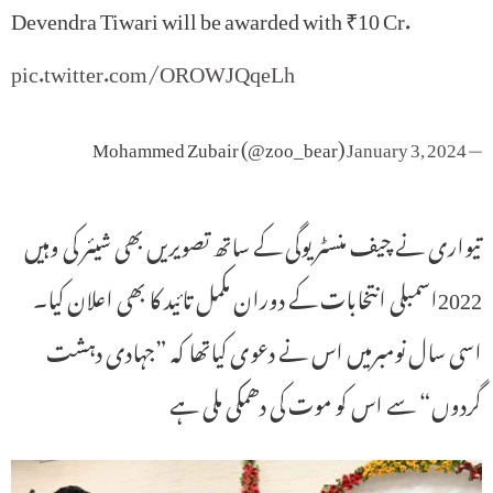
Devendra Tiwari will be awarded with ₹10 Cr.
pic.twitter.com/OROWJQqeLh
January 3, 2024
— Mohammed Zubair (@zoo_bear)
تیواری نے چیف منسٹر یوگی کے ساتھ تصویریں بھی شیئر کی وہیں
2022اسمبلی انتخابات کے دوران مکمل تائید کا بھی اعلان کیا۔
اسی سال نومبرمیں اس نے دعوی کیاتھا کہ ”جہادی دہشت
گردوں“ سے اس کو موت کی دھمکی ملی ہے