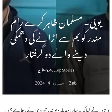
یوپی۔ مسلمان ظاہر کرے رام
مندر کو بم سے اڑانے کی دھمکی
دینے والے دو گرفتار
Top Stories
,
ہندوستان
Zabi
جنوری 4, 2024
پولیس نے کہاکہ یہ سارا معاملہ دیویندر تیواری نے رچا ہے جس