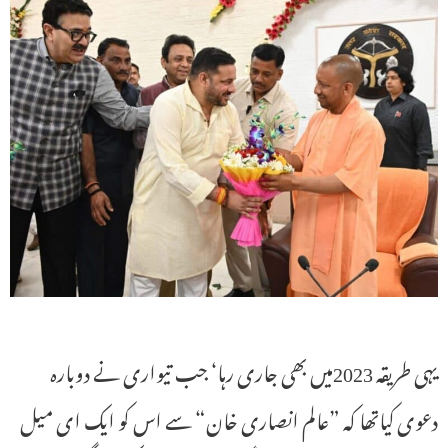
یہی طریقہ 2023میں بھی جاری رہا‘ جب تیواری نے دوبارہ
دعوی کیاتھا کہ ”عالم انصاری خان“ سے اس کو ایک ای میل