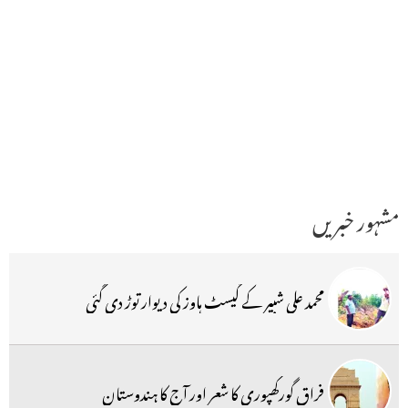
مشہور خبریں
محمد علی شبیر کے گیسٹ ہاوز کی دیوار توڑ دی گئی
فراق گورکھپوری کا شعر اور آج کا ہندوستان