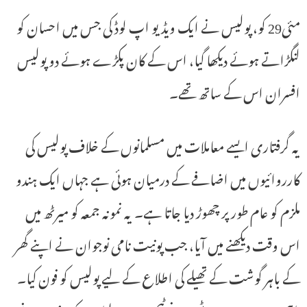
مئی29 کو، پولیس نے ایک ویڈیو اپ لوڈ کی جس میں احسان کو
لنگڑاتے ہوئے دیکھا گیا، اس کے کان پکڑے ہوئے دو پولیس
افسران اس کے ساتھ تھے۔
یہ گرفتاری ایسے معاملات میں مسلمانوں کے خلاف پولیس کی
کارروائیوں میں اضافے کے درمیان ہوئی ہے جہاں ایک ہندو
ملزم کو عام طور پر چھوڑ دیا جاتا ہے۔ یہ نمونہ جمعہ کو میرٹھ میں
اس وقت دیکھنے میں آیا، جب پونیت نامی نوجوان نے اپنے گھر
کے باہر گوشت کے تھیلے کی اطلاع کے لیے پولیس کو فون کیا۔