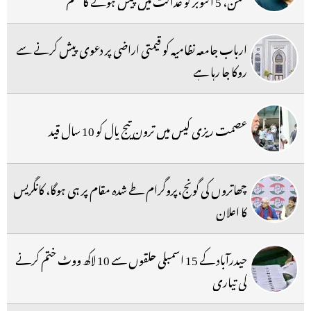
ارباب جامعہ نظامیہ کو قیمتی اراضی پر دعوی پیش کرنے سے
روکا جا رہا ہے
عصمت ریزی کیس میں ترون تیج پال کو 10 سال قید
چھاتروں کی گونج،پروگرام طے شدہ مقام پر ہی ہوگا، کانگریس
کا اعلان
حیدرآباد کے 15 اسمبلی حلقوں سے 10 لاکھ ووٹ ختم کرنے
کی تیاری