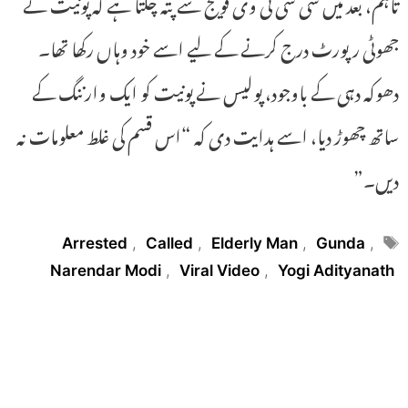
تاہم، بعد میں سی سی ٹی وی فوٹیج سے پتہ چلتا ہے کہ پونیت نے
جھوٹی رپورٹ درج کرنے کے لیے اسے خود وہاں رکھا تھا۔
دھوکہ دہی کے باوجود، پولیس نے پونیت کو ایک وارننگ کے
ساتھ چھوڑ دیا، اسے ہدایت دی کہ “اس قسم کی غلط معلومات نہ
دیں۔”
Tags
Arrested
,
Called
,
Elderly Man
,
Gunda
,
Narendar Modi
,
Viral Video
,
Yogi Adityanath