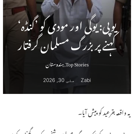
یوپی: یوگی اور مودی کو ’گنڈہ‘
کہنے پر بزرگ مسلمان گرفتار
Top Stories
,
ہندوستان
Zabi
مئی 30, 2026
یہ واقعہ بقرعید کو پیش آیا۔