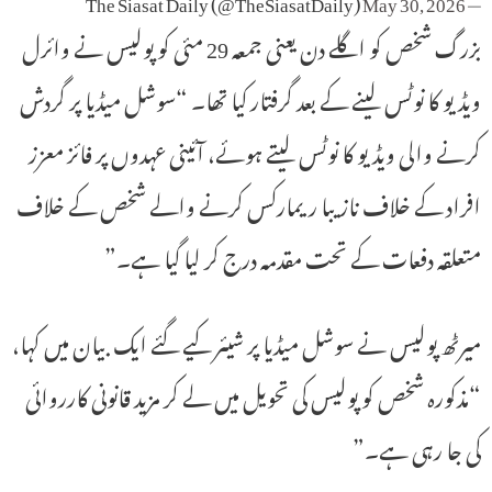
May 30, 2026
— The Siasat Daily (@TheSiasatDaily)
بزرگ شخص کو اگلے دن یعنی جمعہ 29 مئی کو پولیس نے وائرل
ویڈیو کا نوٹس لینے کے بعد گرفتار کیا تھا۔ “سوشل میڈیا پر گردش
کرنے والی ویڈیو کا نوٹس لیتے ہوئے، آئینی عہدوں پر فائز معزز
افراد کے خلاف نازیبا ریمارکس کرنے والے شخص کے خلاف
متعلقہ دفعات کے تحت مقدمہ درج کر لیا گیا ہے۔”
میرٹھ پولیس نے سوشل میڈیا پر شیئر کیے گئے ایک بیان میں کہا،
“مذکورہ شخص کو پولیس کی تحویل میں لے کر مزید قانونی کارروائی
کی جا رہی ہے۔”