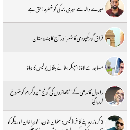
میرے والد سے میری زندگی کو خطرہ لاحق ہے
فراق گورکھپوری کا شعر اور آج کا ہندوستان
مساجد سے لاؤڈ اسپیکر ہٹانے بنگال پولیس کا دباؤ
راہول گاندھی کے ’’چھاتروں کی گونج‘‘ پروگرام کو منسوخ
کردیا گیا
3 کروڑ روپئے کا فراڈ کیس: سلمان خان، الویرا خان اوردیگر کو
سمن، 5 اکتوبر کو عدالت میں پیش ہونے کا حکم