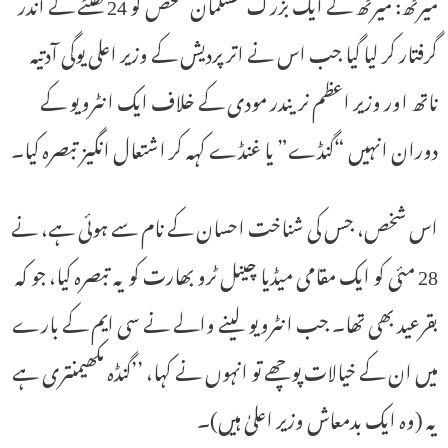
میرٹھ: میرٹھ کے ایک بزرگ مسلمان شخص کو 24 گھنٹے کے اندر
گرفتار کر لیا گیا جب اس نے اتر پردیش کے وزیر اعلی یوگی آدتیہ
ناتھ اور وزیر اعظم نریندر مودی کے خلاف ایک انٹرویو کے
دوران انہیں “گنڈے” یا غنڈے کہہ کر اشتعال انگیز تبصرہ کیا۔
اس شخص، جس کی شناخت احسان کے نام سے ہوئی ہے، نے
28 مئی کو ایک مقامی میڈیا چینل ٹرو بھارت کو یہ تبصرہ کیا، جو کہ
بقرعید بھی تھا۔ جب انٹرویو لینے والے نے سی ایم کے بارے
میں ان کے خیالات پوچھے تو انہوں نے کہا، ’’گنڈہ مکھیمنتری ہے
یہ (وہ ایک بدمعاش وزیر اعلیٰ ہیں)۔