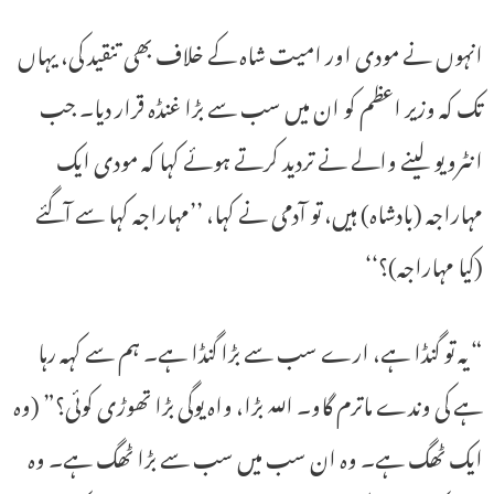
انہوں نے مودی اور امیت شاہ کے خلاف بھی تنقید کی، یہاں
تک کہ وزیر اعظم کو ان میں سب سے بڑا غنڈہ قرار دیا۔ جب
انٹرویو لینے والے نے تردید کرتے ہوئے کہا کہ مودی ایک
مہاراجہ (بادشاہ) ہیں، تو آدمی نے کہا، ’’مہاراجہ کہا سے آگئے
(کیا مہاراجہ)؟‘‘
“یہ تو گنڈا ہے، ارے سب سے بڑا گنڈا ہے۔ ہم سے کہہ رہا
ہے کی وندے ماترم گاو۔ اللہ بڑا، واہ یوگی بڑا تھوڑی کوئی؟” (وہ
ایک ٹھگ ہے۔ وہ ان سب میں سب سے بڑا ٹھگ ہے۔ وہ