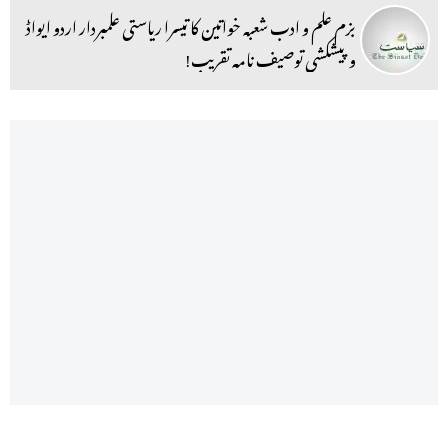
بزم علم و ادب شعبہ خواتین کا تیسرا ریاستی علمبردار اردو ایواڈ
و پیشکشی توصیف نامہ تقریب!