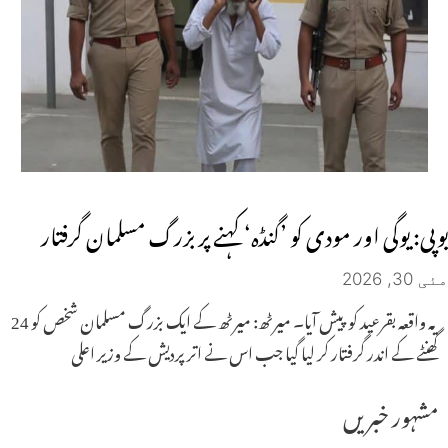
یوپی: یوگی اور مودی کو ’گنڈہ‘ کہنے پر بزرگ مسلمان گرفتار
مئی 30, 2026
یہ واقعہ بقرعید کو پیش آیا۔ میرٹھ: میرٹھ کے ایک بزرگ مسلمان شخص کو 24
گھنٹے کے اندر گرفتار کر لیا گیا جب اس نے اتر پردیش کے وزیر اعلی
مشہور خبریں