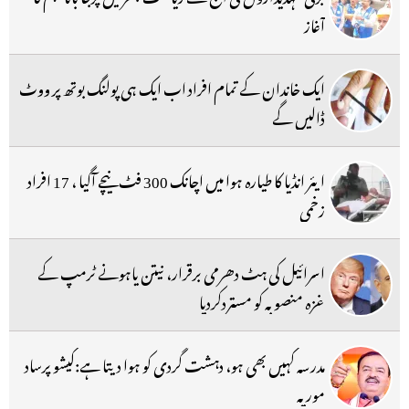
آغاز
ایک خاندان کے تمام افراد اب ایک ہی پولنگ بوتھ پر ووٹ
ڈالیں گے
ایئر انڈیا کا طیارہ ہوا میں اچانک 300 فٹ نیچے آگیا ، 17 افراد
زخمی
اسرائیل کی ہٹ دھرمی برقرار، نیتن یاہونے ٹرمپ کے
غزہ منصوبہ کو مستردکردیا
مدرسہ کہیں بھی ہو، دہشت گردی کو ہوا دیتا ہے:کیشو پرساد
موریہ