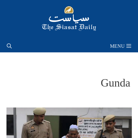
Skip
to
content
MENU
Gunda