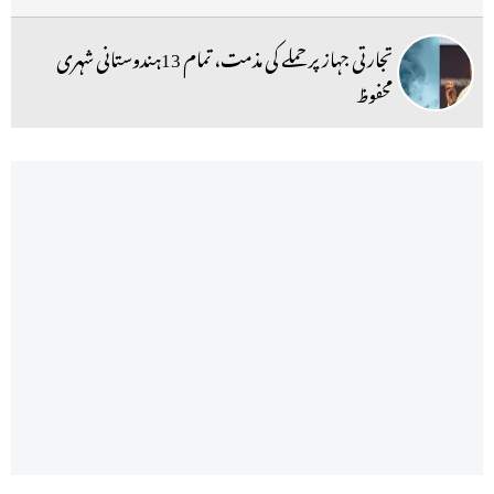
تجارتی جہاز پر حملے کی مذمت، تمام 13ہندوستانی شہری
محفوظ