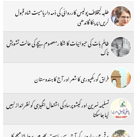
طلبہ کیخلاف پولیس کارروائی کی ذمہ داریامیت شاہ قبول
کریں:پرینکا گاندھی
ظالم بات کی حیوانیات کا شکا رمعصوم بچے کی حالت تشویش
ناک
فراق گورکھپوری کا شعر اور آج کا ہندوستان
تسلیمہ نسرین اور کیشوپرساد کی اشتعال انگیزی کو نظرانداز نہیں
کیا جاسکتا
برقی عہدیداروں کی آج سے ریاست بھر میں پرجا باٹا مہم کا