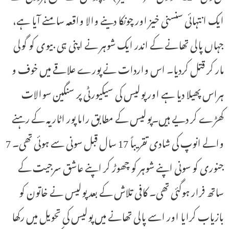
ایک انتہائی سنسنی خیز اور چونکا دینے والا واقعہ سامنے آیا ہے،
جہاں پالی تھانے کے اندر ایک شوہر نے اپنی ہی بیوی کو گولی
مار کر قتل کردیا۔ اس واردات نے پورے علاقے میں خوف و
ہراس پھیلا دیا ہے اور پولیس کی سیکیورٹی پر سنگین سوالات
کھڑے کر دیے ہیں۔پولیس کے مطابق راما پور اٹاریہ کے رہنے
والے انوپ کی شادی تقریباً 17 سال قبل سونی سے ہوئی تھی۔ 7
جنوری کو سونی اپنے شوہر کو چھوڑ کر اپنے عاشق سرجیت کے
ساتھ فرار ہوگئی تھی۔ کافی تلاش کے بعد پولیس نے خاتون کو
بازیاب کرایا اور اسے پالی تھانے میں پولیس کی تحویل میں رکھا