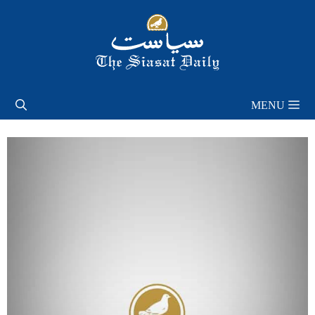
Skip
to
content
MENU