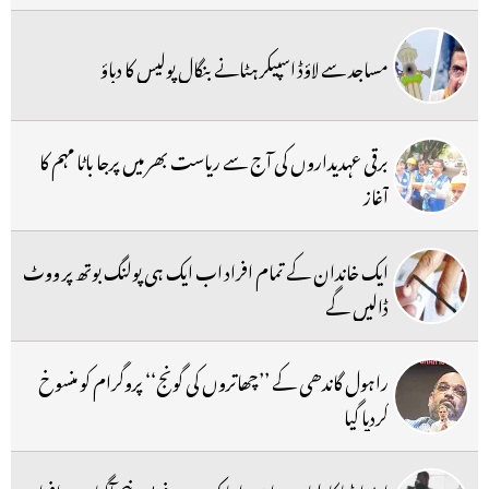
مساجد سے لاؤڈ اسپیکر ہٹانے بنگال پولیس کا دباؤ
برقی عہدیداروں کی آج سے ریاست بھر میں پرجا باٹا مہم کا
آغاز
ایک خاندان کے تمام افراد اب ایک ہی پولنگ بوتھ پر ووٹ
ڈالیں گے
راہول گاندھی کے ’’چھاتروں کی گونج‘‘ پروگرام کو منسوخ
کردیا گیا