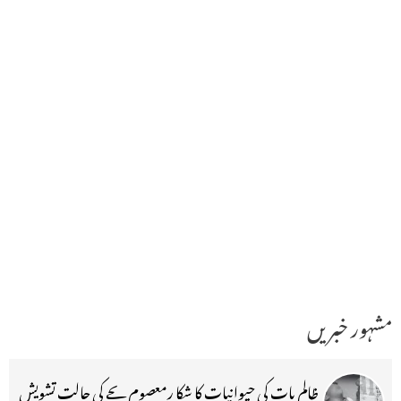
مشہور خبریں
ظالم بات کی حیوانیات کا شکا رمعصوم بچے کی حالت تشویش