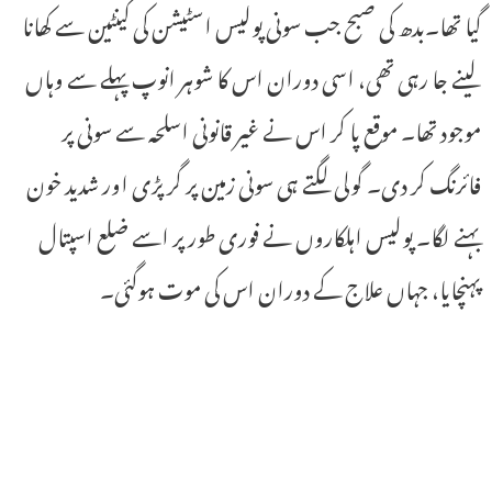
گیا تھا۔بدھ کی صبح جب سونی پولیس اسٹیشن کی کینٹین سے کھانا
لینے جا رہی تھی، اسی دوران اس کا شوہر انوپ پہلے سے وہاں
موجود تھا۔ موقع پا کر اس نے غیر قانونی اسلحہ سے سونی پر
فائرنگ کر دی۔ گولی لگتے ہی سونی زمین پر گر پڑی اور شدید خون
بہنے لگا۔ پولیس اہلکاروں نے فوری طور پر اسے ضلع اسپتال
پہنچایا، جہاں علاج کے دوران اس کی موت ہوگئی۔