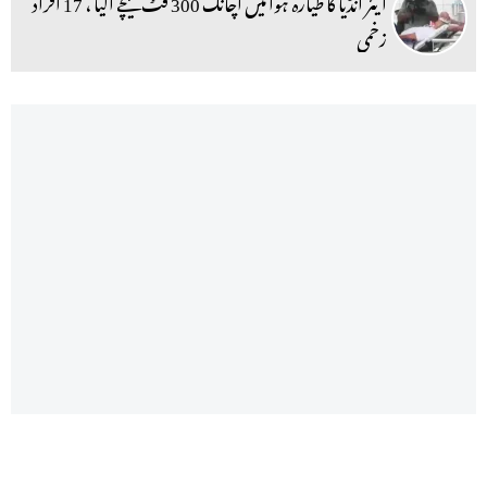
ایئر انڈیا کا طیارہ ہوا میں اچانک 300 فٹ نیچے آگیا ، 17 افراد
زخمی