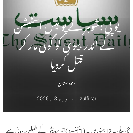
یو پی :شوہر نے پولیس اسٹیشن
کے اندر بیوی کو گولی مار کر
قتل کردیا
ہندوستان
zulfikar
جنوری 13, 2026
نئی دہلی۔ 12 جنوری ۔ (ایجنسیز )اتر پردیش کے ضلع ہردوئی سے