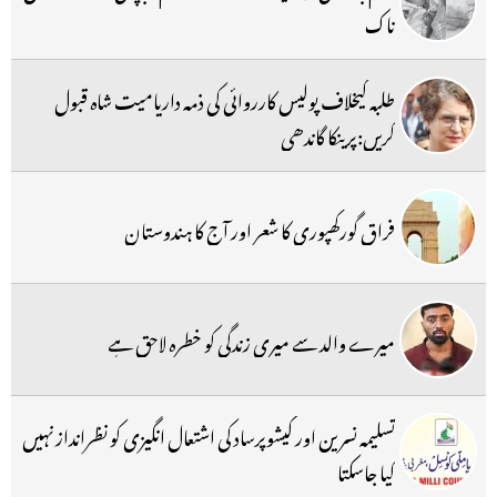
ناک
طلبہ کیخلاف پولیس کارروائی کی ذمہ داریامیت شاہ قبول
کریں:پرینکا گاندھی
فراق گورکھپوری کا شعر اور آج کا ہندوستان
میرے والد سے میری زندگی کو خطرہ لاحق ہے
تسلیمہ نسرین اور کیشوپرساد کی اشتعال انگیزی کو نظرانداز نہیں
کیا جاسکتا