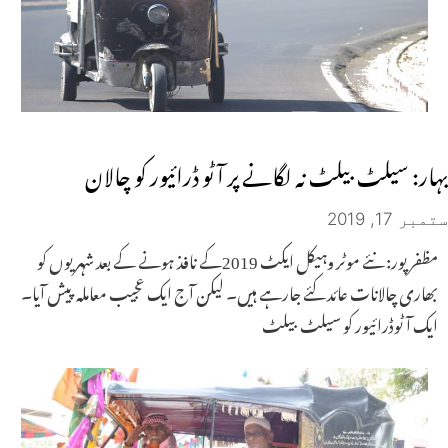
بہار: سیلٹ بیلٹ نہ لگانے پر آٹو ڈرائیور کو چالان
ستمبر 17, 2019
مظفرپور: نئے موٹر وہیکل ایکٹ 2019کے نافذ ہونے کے بعد شہریوں کو
بھاری چالانات عائد کئے جارہے ہیں۔ لیکن آج ایک عجیب معاملہ پیش آیا۔
ایک آٹوڈرائیور کو سیلٹ بیلٹ