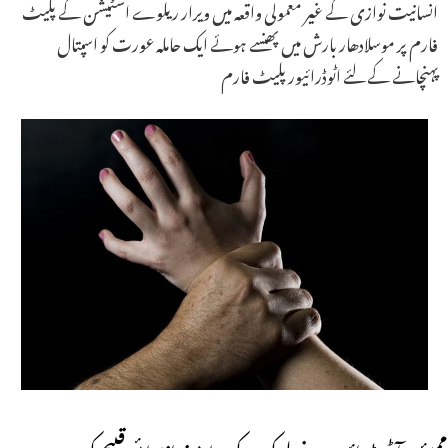
انسانیت نوازی کے غیر معمولی واقعہ میں ویرار ریلوے اسٹیشن کے پلیٹ
فارم پر موسلادھار بارش میں پھنسے ہوئے ایک حاملہ عورت کو اسپتال
پہنچانے کے لئے اٹوڈرائیور پلیٹ فارم