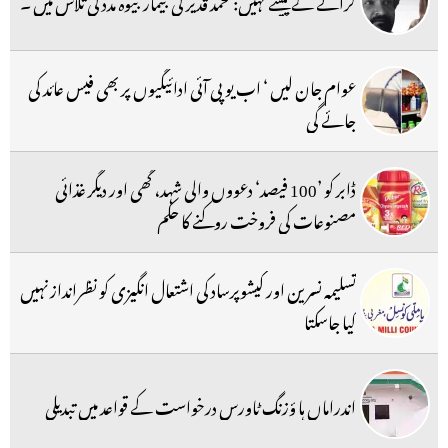
کرائے کے پیسے نہیں: محمد قدیر کی بیمار بیوہ مدد کی تلاش میں ۔
عوام جان لیں ‘ اب یو پی آئی ادائیگیوں پر بھی فیس عائد کی
جائے گی
ڈابر کو ’100 فیصد‘ دعووں والی شہد، گھی اور دیگر غذائی
مصنوعات کی فروخت روکنے کا حکم
تسلیمہ نسرین اور کیشوپرساد کی اشتعال انگیزی کو نظرانداز نہیں
کیا جاسکتا
اندراماں ہا ؤزنگ ٹاورس درخواست کے قواعد میں تبدیلی