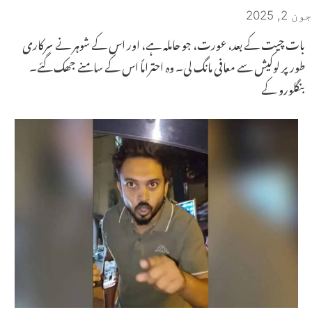
جون 2, 2025
بات چیت کے بعد، عورت، جو حاملہ ہے، اور اس کے شوہر نے سرکاری
طور پر لوکیش سے معافی مانگ لی۔ وہ احتراماً اس کے سامنے جھک گئے۔
بنگلورو کے