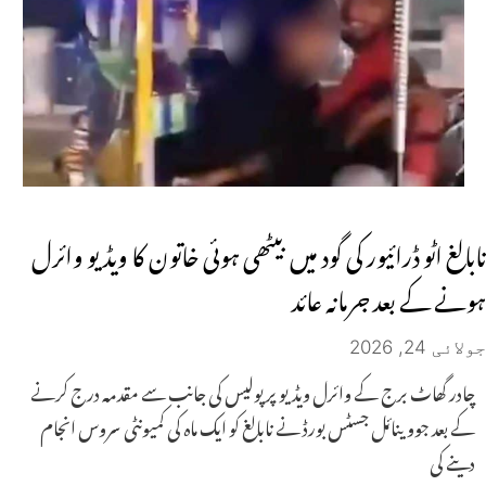
نابالغ اٹو ڈرائیور کی گود میں بیٹھی ہوئی خاتون کا ویڈیو وائرل
ہونے کے بعد جرمانہ عائد
جولائی 24, 2026
چادر گھاٹ برج کے وائرل ویڈیو پر پولیس کی جانب سے مقدمہ درج کرنے
کے بعد جووینائل جسٹس بورڈ نے نابالغ کو ایک ماہ کی کمیونٹی سروس انجام
دینے کی