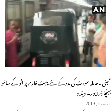
ممبئی۔حاملہ عورت کی مدد کے لئے پلیٹ فارم پر اٹو کے ساتھ
پہنچا ڈرائیور۔ ویڈیو
اگست 7, 2019