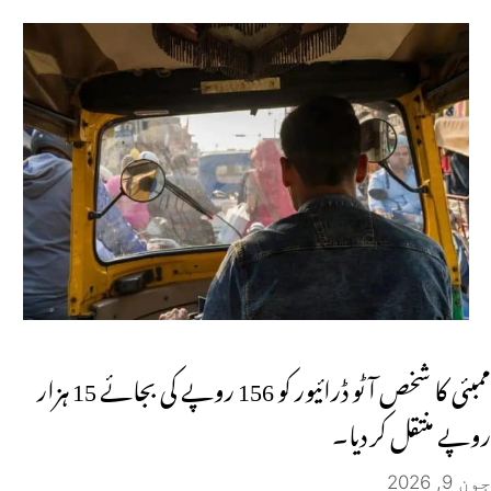
ممبئی کا شخص آٹو ڈرائیور کو 156 روپے کی بجائے 15 ہزار
روپے منتقل کر دیا۔
جون 9, 2026