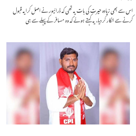
اس سے بھی زیادہ حیرت کی بات یہ تھی کہ ڈرائیور نے اصل کرایہ قبول
کرنے سے انکار کر دیا، یہ کہتے ہوئے کہ وہ مسافر کے پہلے سے ہی