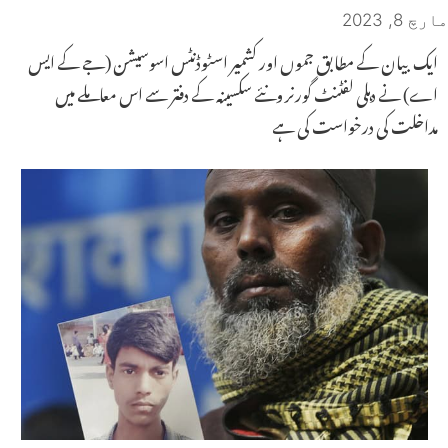
مارچ 8, 2023
ایک بیان کے مطابق جموں اور کشمیر اسٹوڈنٹس اسوسیشن (جے کے ایس
اے) نے دہلی لفٹنٹ گورنر ونئے سکسینہ کے دفتر سے اس معاملے میں
مداخلت کی درخواست کی ہے