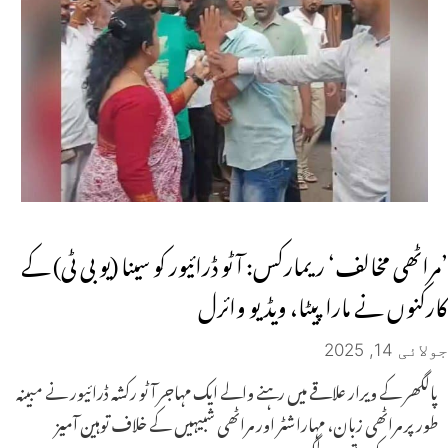
’مراٹھی مخالف‘ ریمارکس: آٹو ڈرائیور کو سینا (یو بی ٹی) کے
کارکنوں نے مارا پیٹا، ویڈیو وائرل
جولائی 14, 2025
پالگھر کے ویرار علاقے میں رہنے والے ایک مہاجر آٹو رکشہ ڈرائیور نے مبینہ
طور پر مراٹھی زبان، مہاراشٹر اور مراٹھی شبیہیں کے خلاف توہین آمیز