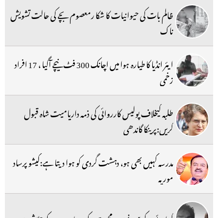
ظالم بات کی حیوانیات کا شکا رمعصوم بچے کی حالت تشویش
ناک
ایئر انڈیا کا طیارہ ہوا میں اچانک 300 فٹ نیچے آگیا ، 17 افراد
زخمی
طلبہ کیخلاف پولیس کارروائی کی ذمہ داریامیت شاہ قبول
کریں:پرینکا گاندھی
مدرسہ کہیں بھی ہو، دہشت گردی کو ہوا دیتا ہے:کیشو پرساد
موریہ