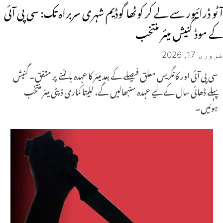
آٹو ڈرائیور سے لے کر کوٹھا گوڈیم شہری سربراہ تک: سی پی آئی
کے موڈ گنیش میئر منتخب
فروری 17, 2026
سی پی آئی اور کانگریس معلق فیصلے کے بعد میئر کا عہدہ بانٹنے پر متفق۔ گنیش
پہلے ڈھائی سال کے لیے عہدہ سنبھالیں گے، للیتا کماری ڈپٹی میئر منتخب
ہوئیں۔