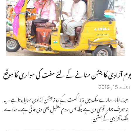
یوم آزادی کا جشن منانے کے لئے مفت کی سواری کا موقع
اگست 15, 2019
حیدرآباد۔سارے ملک میں 15اگست کے روز جشن آزادی منایاجاتا ہے۔ یہ
نہ صرف ہمارا قومی دن ہے بلکہ اس روم تعطیل بھی دی جاتی ہے۔ سارے
ملک آزادی کے جشن