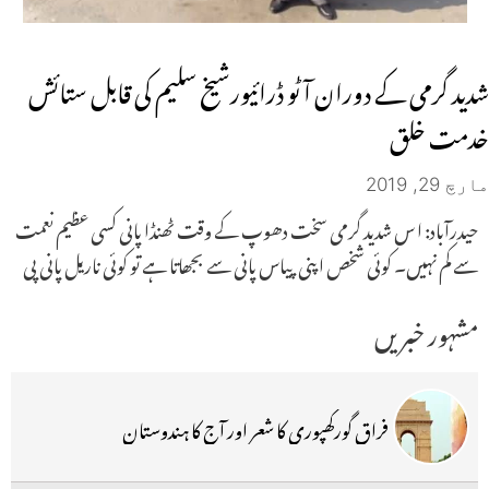
شدید گرمی کے دوران آٹو ڈرائیورشیخ سلیم کی قابل ستائش
خدمت خلق
مارچ 29, 2019
حیدرآباد: ا س شدید گرمی سخت دھوپ کے وقت ٹھنڈا پانی کسی عظیم نعمت
سے کم نہیں۔ کوئی شخص اپنی پیاس پانی سے بجھاتا ہے تو کوئی ناریل پانی پی
مشہور خبریں
فراق گورکھپوری کا شعر اور آج کا ہندوستان