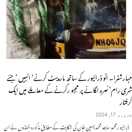
مہارشٹرا۔ اٹو ڈرائیور کے ساتھ مارپیٹ کرنے‘ انہیں ’جئے
شری رام‘ نعرہ لگانے پر مجبو رکرنے کے معاملے میں ایک
گرفتار
فروری 17, 2024
ڈرائیو رمحمد ساجد محمد یسین خان کی شکایت کے مطابق مذکورہ غنڈوں نے ان