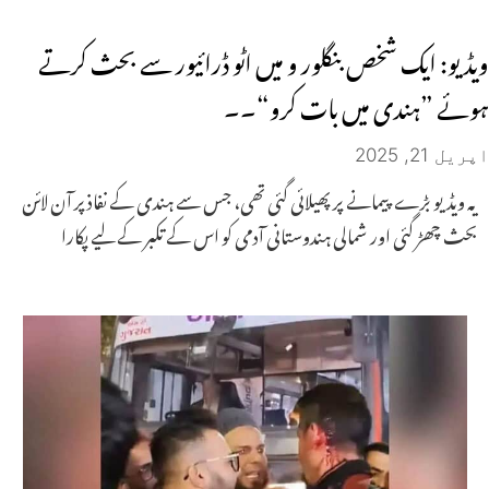
ویڈیو: ایک شخص بنگلور و میں اٹو ڈرائیور سے بحث کرتے
ہوئے ”ہندی میں بات کرو“۔۔
اپریل 21, 2025
یہ ویڈیو بڑے پیمانے پر پھیلائی گئی تھی، جس سے ہندی کے نفاذ پر آن لائن
بحث چھڑ گئی اور شمالی ہندوستانی آدمی کو اس کے تکبر کے لیے پکارا