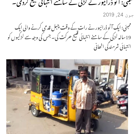
ممبئی: آٹو ڈرائیور نے لڑکی کے سامنے انتہائی قبیح کردی۔
جون 24, 2019
ممبئی: ایک آٹو ڈرائیور نے رات کے وقت چہل قدمی کرنے والی ایک
19سالہ لڑکی کے سامنے انتہائی قبیح حرکت کی۔ جس کی وجہ سے لڑکیوں کو
انتہائی شرمندگی اٹھانی