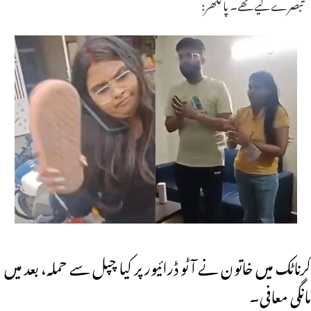
تبصرے کیے تھے۔ پالگھر:
کرناٹک میں خاتون نے آٹو ڈرائیور پر کیا چپل سے حملہ، بعد میں
مانگی معافی۔