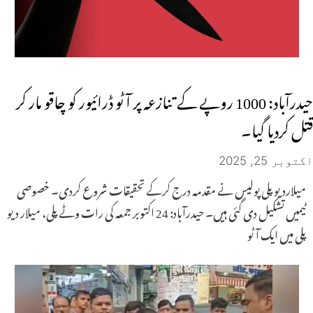
حیدرآباد: 1000 روپے کے تنازعہ پر آٹو ڈرائیور کو چاقو مار کر
قتل کردیا گیا۔
اکتوبر 25, 2025
میلاردیو پلی پولیس نے مقدمہ درج کرکے تحقیقات شروع کردی۔ خصوصی
ٹیمیں تشکیل دی گئی ہیں۔ حیدرآباد: 24 اکتوبر جمعہ کی رات وٹے پلی، میلار دیو
پلی میں ایک آٹو