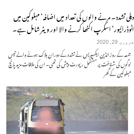
دہلی تشدد۔ مرنے والوں کی تعداد میں اضافہ‘ مہلوکین میں
اٹوڈرائیور‘ اسکرپ اکٹھا کرنے والا اور ویٹر شامل ہے۔
فروری 29, 2020
جمعہ کے روز انڈین ایکسپریس نے تشدد کے دوران ہلاک ہونے والے تیس
لوگوں کی شناخت پر مشتمل رپورٹ پیش کی تھی۔ ان کی ملاقات مزید پانچ
مہلوکین کے گھر