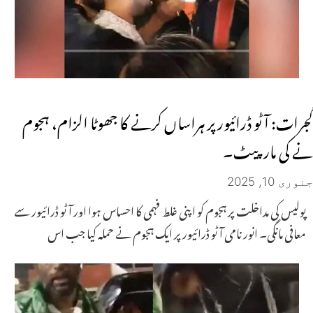
گجرات: آٹو ڈرائیور پر ہراساں کرنے کا جھوٹا الزام، ہجوم
نے کی مار پیٹ۔
جنوری 10, 2025
پولیس کی مداخلت پر ہجوم کو اپنی غلط فہمی کا احساس ہوا اور آٹو ڈرائیور سے
معافی مانگی۔ انور نامی آٹو ڈرائیور پر ایک ہجوم نے حملہ کیا جب اس