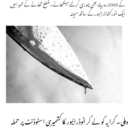
کے 2000روپئے بھی چوری کرلئے ہیںتھانے۔ضلع تھانے کے ممبرا میں
ایک اٹورکشا ڈرائیور کے ساتھ مبینہ
دہلی۔ کرایہ کو لے کر اٹوڈرائیور کا کشمیری اسٹوڈنٹ پر حملہ