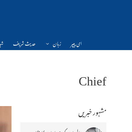
Ski
t
conten
ای پیپر
زبان
حدیث شریف
شہر
Chief
مشہور خبریں