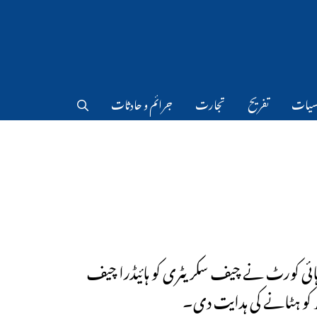
سیات
تفریح
تجارت
جرائم و حادثات
ہ ہائی کورٹ نے چیف سکریٹری کو ہائیڈرا چیف
ھ کو ہٹانے کی ہدایت دی۔