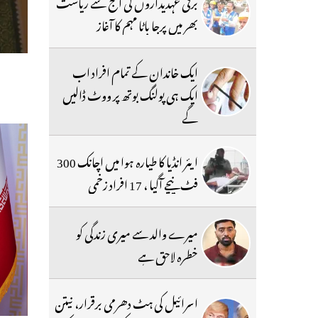
برقی عہدیداروں کی آج سے ریاست
بھر میں پرجا باٹا مہم کا آغاز
ایک خاندان کے تمام افراد اب
ایک ہی پولنگ بوتھ پر ووٹ ڈالیں
گے
ایئر انڈیا کا طیارہ ہوا میں اچانک 300
فٹ نیچے آگیا ، 17 افراد زخمی
میرے والد سے میری زندگی کو
خطرہ لاحق ہے
اسرائیل کی ہٹ دھرمی برقرار، نیتن