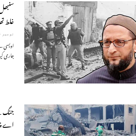
سنبھل 
غلط تھ
نومبر 25, 2024
اویسی نے
جاری کیا
اے چ