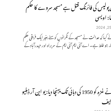
پولیس کی فائرنگ قتل ہے مسجد سروے کا حکم
ا: اویسی
 کہا کہ عدالت نے مسجد کے نگرانوں کو سنے بغیر ایک فریقی حکم
، جو غلط ہے۔ اے آئی ایم آئی ایم کے سربراہ اور حیدرآباد کے
جنگ نے غزہ کو 1950 کی دہائی تک پہنچا دیا: یو این آر ڈبلیو
یف