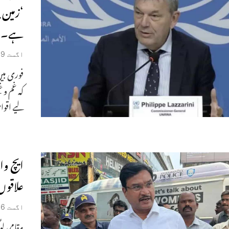
‘زمین پ
ہے۔
اگست 29, 2025
فوری بین
کہ غم و 
لیے اقوا
ایچ و
علاقوں 
اگست 6, 2025
مقامی لو