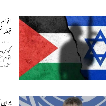
اقوام م
قبضہ خت
نومبر 26, 2025
گٹیرس نے
اقوام مت
متحدہ ک
یو این