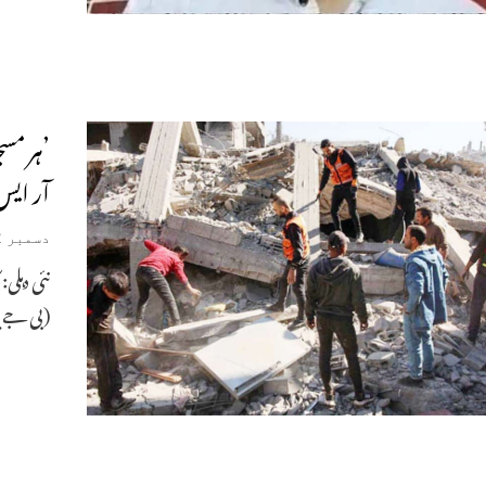
’ہر مس
آر ایس 
دسمبر 2, 2024
نئی دہلی:
(بی جے پ