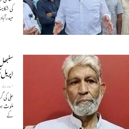
کی شکای
حیدرآباد
اپریل 
اپریل 2, 2025
ملوث ہو
کے