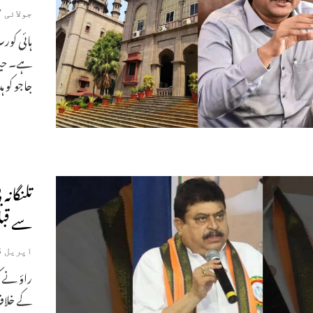
جولائی 27, 2026
ہائی کور
جاجو کو 
تلنگانہ
سے قبل 
اپریل 18, 2026
راؤ نے ک
کے خلاف ا