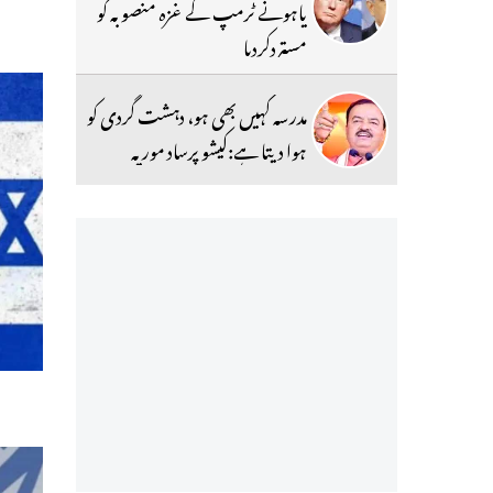
یاہونے ٹرمپ کے غزہ منصوبہ کو
مستردکردیا
مدرسہ کہیں بھی ہو، دہشت گردی کو
ہوا دیتا ہے:کیشو پرساد موریہ