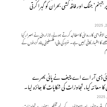
ر جہنم’ جنگ اور فاقہ کشی بحران کو گہرا کرتی
 الاقوامی کارروائی کا مطالبہ کرتے ہوئے، لازارینی نے اصرار کیا
غصے کا اظہار کافی نہیں ہے۔ غزہ کی پٹی: فلسطینی پناہ گزینوں کے
م
ائی ڈی آر اے اے چیف نے پانی بھرے
کا معائنہ کیا، تجاوزات کی شکایات کا جائزہ لیا۔
گ قبرستانوں اور ہسپتالوں کے لیے مختص زمینوں پر تجاوزات