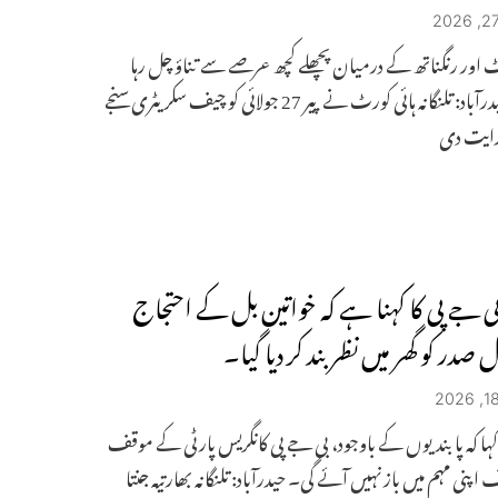
ٹ اور رنگناتھ کے درمیان پچھلے کچھ عرصے سے تناؤ چل رہا
ہے۔ حیدرآباد: تلنگانہ ہائی کورٹ نے پیر 27 جولائی کو چیف سکریٹری سنجے
ہدایت دی
 بی جے پی کا کہنا ہے کہ خواتین بل کے احتجاج
صدر کو گھر میں نظر بند کر دیا گیا۔
ہا کہ پابندیوں کے باوجود، بی جے پی کانگریس پارٹی کے موقف
پنی مہم میں باز نہیں آئے گی۔ حیدرآباد: تلنگانہ بھارتیہ جنتا