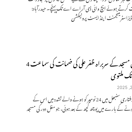
ت کرتے ہوئے ایچ وائی ڈی آر اے اے تک پہنچے۔ حیدرآباد:
 ڈیزاسٹر مینجمنٹ اینڈ ایسٹ پروٹیکشن
سنبھل مسجد کے سربراہ ظفر علی کی ضمانت کی سماعت 4
تک ملتوی
علی کی گرفتاری سنبھل میں 24 نومبر کو ہونے والے تشدد میں اس کے
نے کے بارے میں پوچھ گچھ کے بعد ہوئی، جو مغل دور کی مسجد