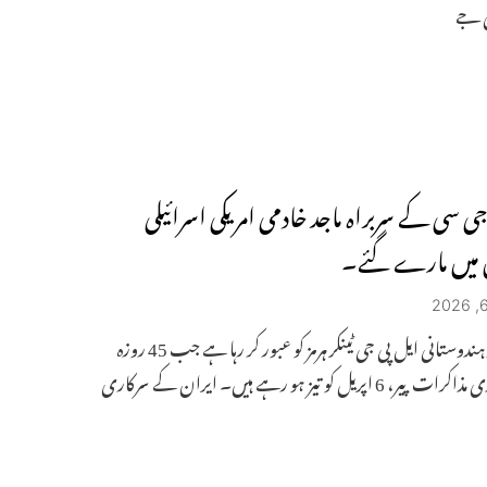
ی جے
جی سی کے سربراہ ماجد خادمی امریکی اسرائیلی
 میں مارے گئے۔
ایک اور ہندوستانی ایل پی جی ٹینکر ہرمز کو عبور کر رہا ہے جب 45 روزہ
 6 اپریل کو تیز ہو رہے ہیں۔ ایران کے سرکاری