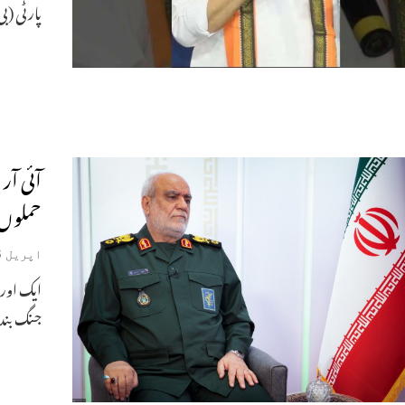
پارٹی (ب
آئی آر 
حملوں
اپریل 6, 2026
جنگ بندی مذاکرات پیر،