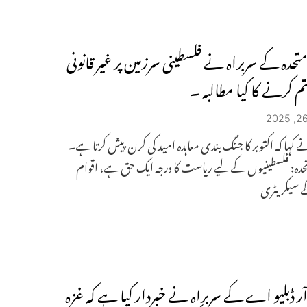
تحدہ کے سربراہ نے فلسطینی سرزمین پر غیر قانونی
م کرنے کا کیا مطالبہ ۔
 کہا کہ اکتوبر کا جنگ بندی معاہدہ امید کی کرن پیش کرتا ہے۔
حدہ: فلسطینیوں کے لیے ریاست کا درجہ ایک حق ہے، اقوام
ے سیکریٹری
 آر ڈبلیو اے کے سربراہ نے خبردار کیا ہے کہ غزہ