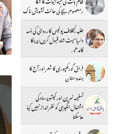
ظالم بات کی حیوانیات کا شکا
رمعصوم بچے کی حالت تشویش ناک
طلبہ کیخلاف پولیس کارروائی کی ذمہ
داریامیت شاہ قبول کریں:پرینکا
گاندھی
فراق گورکھپوری کا شعر اور آج کا
ہندوستان
تسلیمہ نسرین اور کیشوپرساد کی
اشتعال انگیزی کو نظرانداز نہیں کیا
جاسکتا