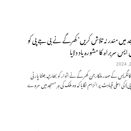
جد میں مندر نہ تلاش کریں‘ کھرگے نے بی جے پی کو
ایس سربراہ کا مشورہ یاد دلایا
 کانگریس کے صدر ملکارجن کھرگے نے اتوار کو بھارتیہ جنتا پارٹی
ی) کی اعلی قیادت پر الزام لگایا کہ وہ ملک کی ہر مسجد میں سروے