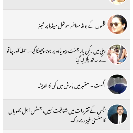
فلموں کے بولڈ مناظر سوشل میڈیا پر شیئر
دہلی میں رکن پارلیمنٹ پپو یادو پر جوتا پھینکا گیا ۔ حملہ آور چاقو
کے ساتھ پکڑ لیا گیا
اگست ۔ ستمبر میں بارش میں کمی کا اندیشہ
ججس کے تقررات میں شفافیت نہیں، جسٹس اجل بھویاں
کا سنسنی خیز ریمارک