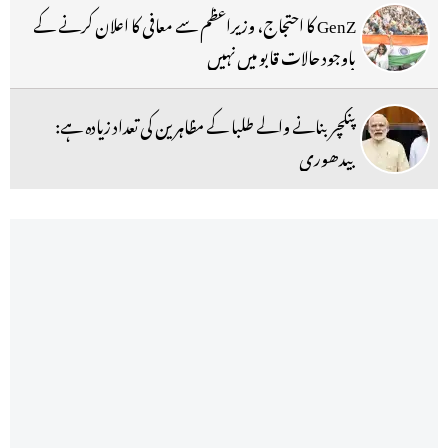
GenZ کا احتجاج، وزیراعظم سے معافی کا اعلان کرنے کے
باوجود حالات قابو میں نہیں
پنکچر بنانے والے طلبا کے مظاہرین کی تعداد زیادہ ہے:
بیدھوری