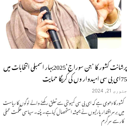
پرشانت کشور کا ’جن سوراج‘2025بہار اسمبلی انتخابات میں
75ای بی سی امیدوار وں کی کریگا حمایت
جنوری 21, 2024
کشور کا دعوی ہے کہ ای بی سی کمیونٹی سے تعلق رکھنے والے لوگوں کا ریاست
میں برسراقتدار پارٹیوں نے ہمیشہ استحصال کیاہے۔ پٹنہ۔ سیاسی حکمت عملی
کار سے سرگرم