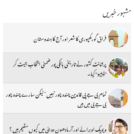
مشہور خبریں
فراق گورکھپوری کا شعر اور آج کا ہندوستان
پرشانت کشور نے تاریخی بانکی پور ضمنی انتخاب جیت کر
''ڈیبیو'' کیا۔
تمام بی جے پی قائدین چندہ چور نہیں ‘ لیکن سارے چندہ چور
بی جے پی میں ہیں
ویویک اوبرائے اور آر مادھون دوبئی میں کیوں مقیم ہیں ؟