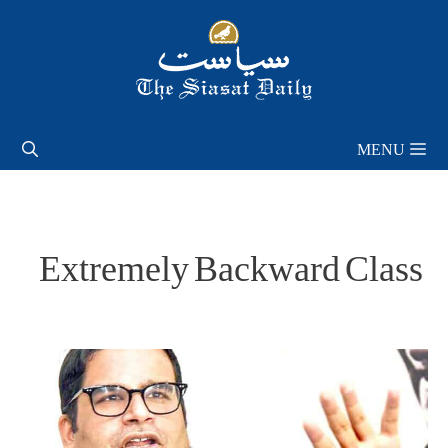
Skip
to
content
MENU
Extremely Backward Class