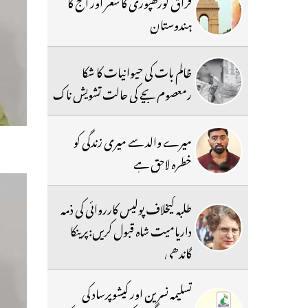
فراق گورکھپوری کا شعر اور آج کا
ہندوستان
ظالم بات کی حیوانیات کا شکا
رمعصوم بچے کی حالت تشویش ناک
میرے والد سے میری زندگی کو
خطرہ لاحق ہے
طلبہ کیخلاف پولیس کارروائی کی ذمہ
داریامیت شاہ قبول کریں:پرینکا
گاندھی
تسلیمہ نسرین اور کیشوپرساد کی