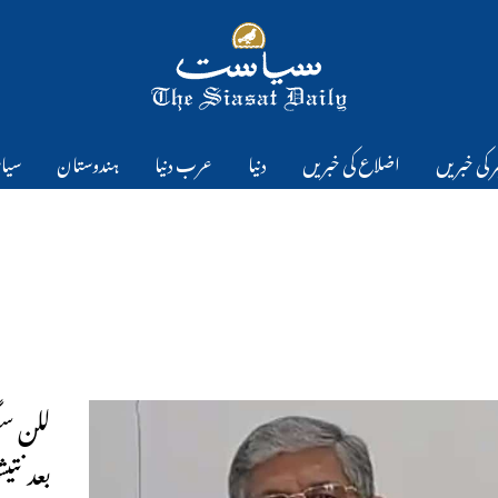
 کی خبریں
اضلاع کی خبریں
دنیا
عرب دنیا
ہندوستان
سیا
للن سن
بعد نت