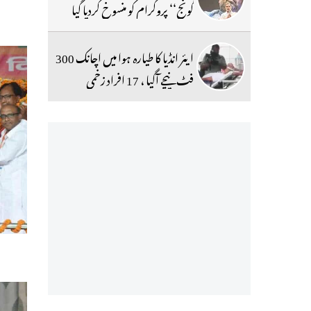
گونج‘‘ پروگرام کو منسوخ کردیا گیا
ایئر انڈیا کا طیارہ ہوا میں اچانک 300
فٹ نیچے آگیا ، 17 افراد زخمی