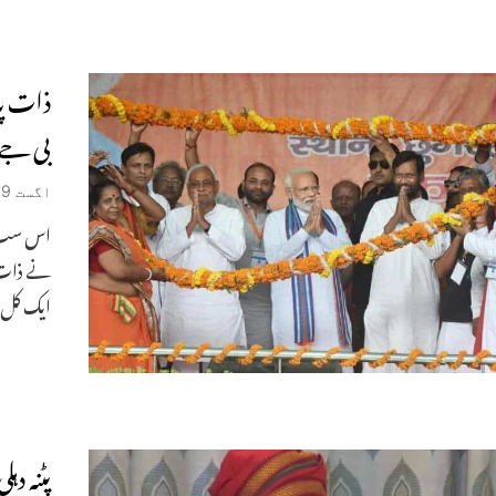
بی جے 
اگست 9, 2022
اس سب ک
نے ذات پ
ایک کل
پٹنہ دہ