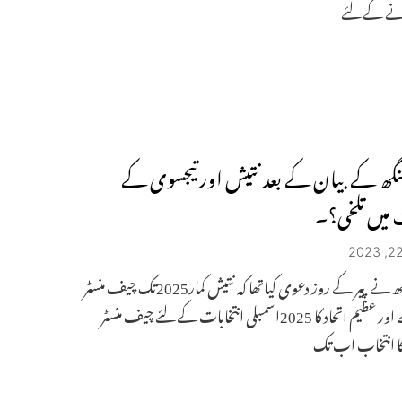
نے کے لئے
گھ کے بیان کے بعد نتیش اور تیجسوی کے
 میں تلخی؟۔
للن سنگھ نے پیر کے روز دعوی کیاتھا کہ نتیش کمار2025تک چیف منسٹر
رہیں گے اور عظیم اتحاد کا 2025اسمبلی انتخابات کے لئے چیف منسٹر
 انتخاب اب تک