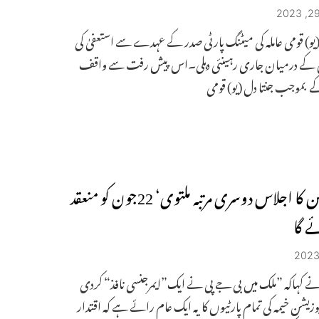
) قومی عاملہ کی میٹنگ پارٹی صدر کے عہدے سے استعفیٰ کی
 کے درمیان جاری رہینئی دہلی۔اس پیش رفت سے واقف
 بموجب جنتا دل (یو) قومی
اپوزیشن کا اجلاس دوسری مرتبہ ملتوی‘ 22جون کو منعقد
ے گا
ے کہاکہ ”ملک میں بی جے پی نے ایک”ایمرجنسی نافذ“ کردی
یشن خیمہ کی تمام پارٹیوں کا یہ ایک عام رائے ہے کہ اقتدار