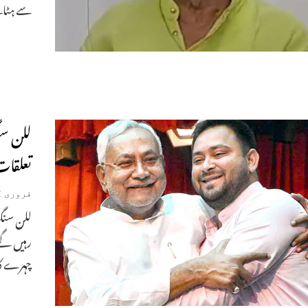
سے ہٹا
للن سن
تعلقات
فروری 22, 2023
چہرے کا