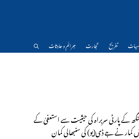
سیات
تفریح
تجارت
جرائم و حادثات
گھ کے پارٹی سربراہ کی حیثیت سے استعفیٰ کے
یش کمار نے جے ڈی(یو) کی سنبھالی کمان