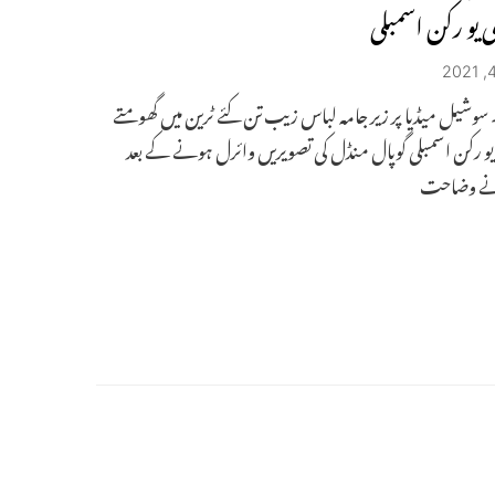
یو رکن اسمبلی
۔ سوشیل میڈیا پر زیر جامہ لباس زیب تن کئے ٹرین میں گھومتے
 رکن اسمبلی گوپال منڈل کی تصویریں وائرل ہونے کے بعد
نے وضاحت