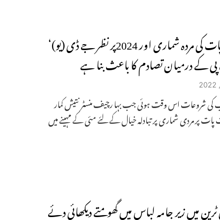
ذات پات کی مردہ شماری اور 2024پر نظر جے ڈی (یو)‘
پی کے درمیان تصادم کا باعث بنا ہے
ی شروعات اس وقت ہوئی جب بہا رچیف منسٹر نتیش کمار
ات پر مردی شماری پر تبادلہ خیال کے لئے مئی کے مہینے میں
لی ٹرین میں زیر جامہ لباس میں گھومتے دیکھائی دئے