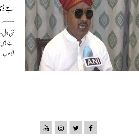
جے ڈی 
ستمبر 4, 2021
نئی دہلی
جے ڈی یو
انہوں 