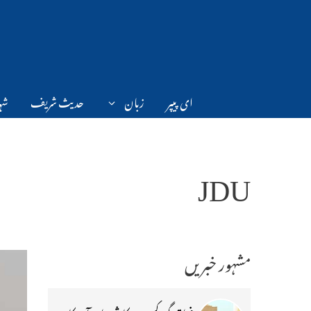
Ski
t
conten
ای پیپر
زبان
حدیث شریف
شہر
JDU
مشہور خبریں