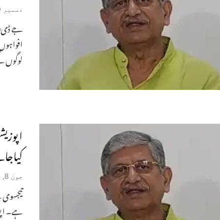
دسمبر 29, 2023
جے ڈی(یو
افواہوں
لوگوں کے
کیاجائ
جون 8, 2023
تیجسوی ن
ہے۔ اپوز