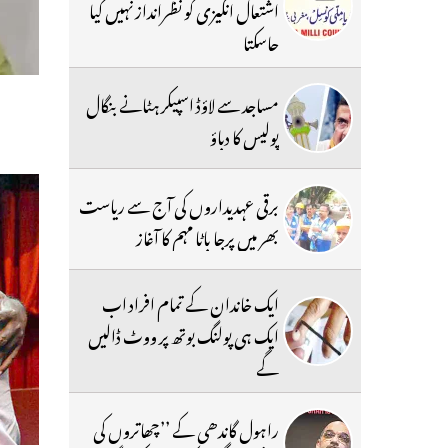
اشتعال انگیزی کو نظرانداز نہیں کیا
جاسکتا
مساجد سے لاؤڈ اسپیکر ہٹانے بنگال
پولیس کا دباؤ
برقی عہدیداروں کی آج سے ریاست
بھر میں پرجا باٹا مہم کا آغاز
ایک خاندان کے تمام افراد اب
ایک ہی پولنگ بوتھ پر ووٹ ڈالیں
گے
راہول گاندھی کے ’’چھاتروں کی