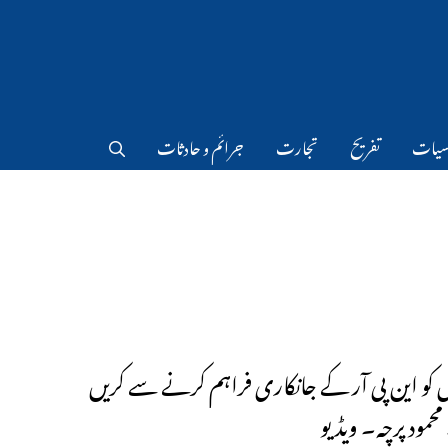
سیات
تفریح
تجارت
جرائم و حادثات
 کو این پی آر کے جانکاری فراہم کرنے سے کریں
محمود پرچہ۔ ویڈیو