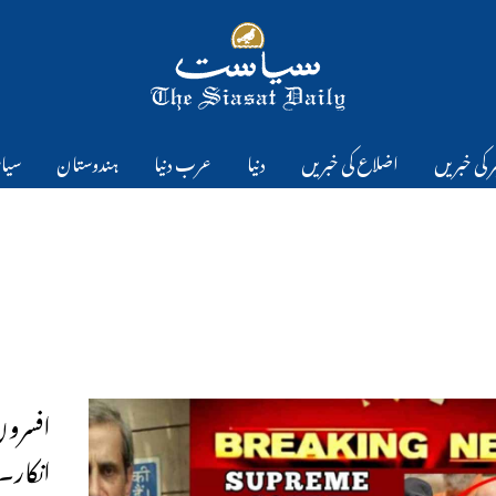
 کی خبریں
اضلاع کی خبریں
دنیا
عرب دنیا
ہندوستان
سیا
افسروں
انکار۔ 