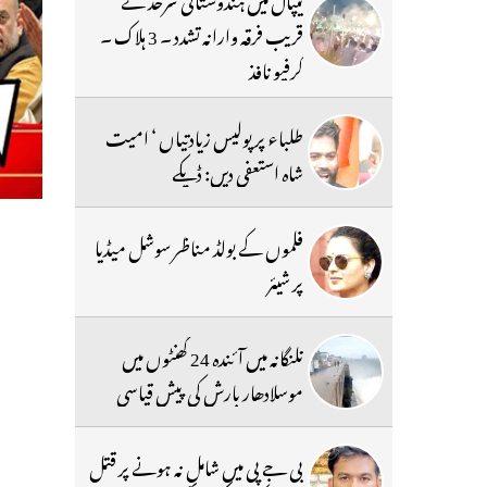
قریب فرقہ وارانہ تشدد ۔ 3 ہلاک ۔
کرفیو نافذ
طلباء پر پولیس زیادتیاں ‘ امیت
شاہ استعفی دیں: ڈپکے
فلموں کے بولڈ مناظر سوشل میڈیا
پر شیئر
تلنگانہ میں آئندہ 24 گھنٹوں میں
موسلادھار بارش کی پیش قیاسی
بی جے پی میں شامل نہ ہونے پر قتل