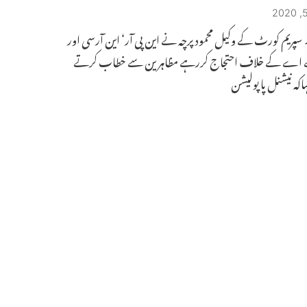
۔ سپریم کورٹ کے وکیل محمود پرچہ نے این پی آر‘ این آرسی اور
اے کے خلاف احتجاج کررہے مظاہرین سے خطاب کرتے
کہ نیشنل پاپولیشن