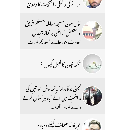
کرنے کی دھمکی، ابھجیت کا دعویٰ
کمال مولی مسجد معاملہ ‘مسلم فریق
کو متصل اراضی پر نماز جمعہ کی
اجازت دی جائے ‘ سپریم کورٹ
آنکھ مچولی کا کھیل کیوں ؟
ممبئی دوکاندار‘برقعہ پوش خواتین کی
مدافعت میں آگے آیا، ہراساں کرنے
والے کو مارا تھپڑ ۔
عمر خالد ضمانت کیلئے دوبارہ