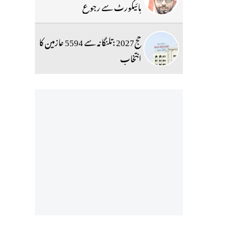
ہائیکورٹ سے رجوع
حج2027 :تلنگانہ سے 5594 عازمین کا
انتخاب