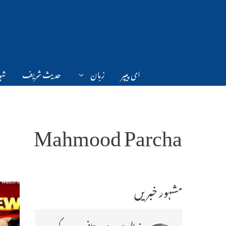
Ski
t
conten
ای پیپر
زبان
حدیث شریف
شہر
Mahmood Parcha
مشہور خبریں
نیپال میں ہندوستانی سرحد کے