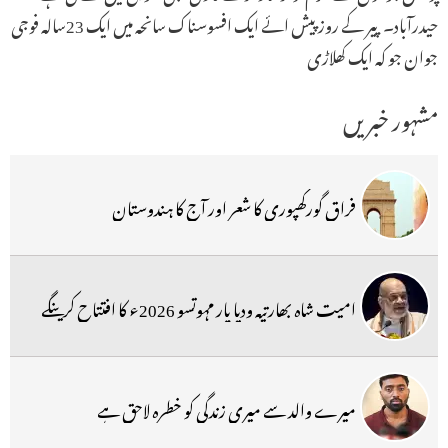
حیدرآباد۔ پیر کے روزپیش ائے ایک افسوسناک سانحہ میں ایک 23سالہ فوجی
جوان جو کہ ایک کھلاڑی
مشہور خبریں
فراق گورکھپوری کا شعر اور آج کا ہندوستان
امیت شاہ بھارتیہ ودیا پار مہوتسو 2026ء کا افتتاح کرینگے
میرے والد سے میری زندگی کو خطرہ لاحق ہے