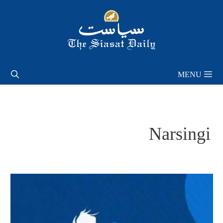
Skip
to
content
MENU
Narsingi