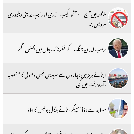
تلنگانہ میں آج سے آٹو، کیب ، لاری اور ایپ پر مبنی ڈیلیوری
سرویس بند
ٹرمپ ایران جنگ کے خطرناک جال میں پھنس گئے
آبنائے ہرمز میں جہازوں سے سرویس فیس وصولی کا منصوبہ
،آمد ورفت میں کمی
مساجد سے لاؤڈ اسپیکر ہٹانے بنگال پولیس کا دباؤ