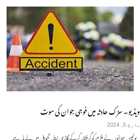
ویڈیو۔ سڑک حادثہ میں فوجی جوان کی موت
مارچ 5, 2024
پولیس جوانوں نے ملزم کوگرفتار کرکے گاڑی اپنی تحویل میں لے لی ہے