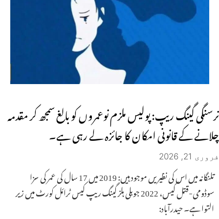
نرسنگی گینگ ریپ: پولیس ملزم نوعمروں کو بالغ سمجھ کر مقدمہ
چلانے کے قانونی امکان کا جائزہ لے رہی ہے۔
فروری 21, 2026
تلنگانہ میں اس کی نظیریں موجود ہیں: 2019 میں 17 سال کی عمر کی سزا
سوڈومی-قتل کیس، 2022 جوبلی ہلز گینگ ریپ کیس ٹرائل کورٹ میں زیر
التوا ہے۔ حیدرآباد: