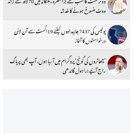
ووٹر لسٹ کا سب سے بڑا خطرہ ،تلنگانہ میں 70 لاکھ سے زائد
ووٹ منسوخ ہونے کا خدشہ
پولیس کی 7437 جائیدادوں کیلئے 19اگست سے آن لائن
درخواستوں کا آغاز
’چھاتروں کی گونج‘پروگرام میں آ رہا ہوں، آپ بھی پریاگ
راج آئیے :راہول گاندھی