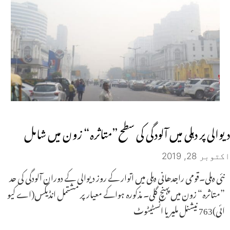
دیوالی پر دہلی میں آلودگی کی سطح”متاثرہ“ زون میں شامل
اکتوبر 28, 2019
نئی دہلی۔قومی راجدھانی دہلی میں اتوار کے روز دیوالی کے دوران آلودگی کی حد
”متاثرہ“ زون میں پہنچ گلی۔ مذکورہ ہواکے معیار پر مشتمل انڈیکس(اے کیو
ائی)763 نیشنل ملیریا انسٹیٹوٹ