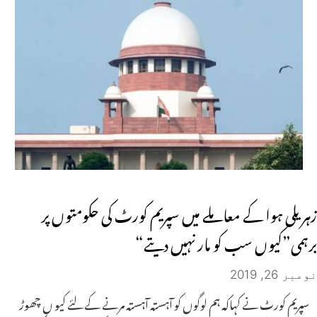
زہریلی ہوا کے معاملے میں سپریم کورٹ کی حکومتوں پر
برہمی”کیوں سب کو مار نہیں دیتے“
نومبر 26, 2019
سپریم کورٹ نے کہاکہ ہم لوگوں کو آہستہ آہستہ مرنے کے لئے کیو ں چھوڑ