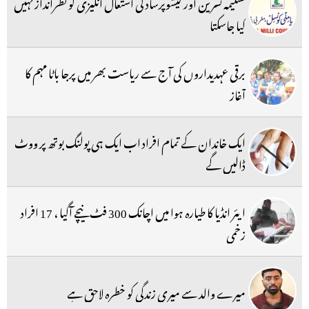
تسلیمہ نسرین اور کیشوپرساد کی اشتعال انگیزی کو نظرانداز نہیں
کیا جاسکتا
برقی عہدیداروں کی آج سے ریاست بھر میں پرجا باٹا مہم کا
آغاز
ایک خاندان کے تمام افراد اب ایک ہی پولنگ بوتھ پر ووٹ
ڈالیں گے
ایئر انڈیا کا طیارہ ہوا میں اچانک 300 فٹ نیچے آگیا ، 17 افراد
زخمی
میرے والد سے میری زندگی کو خطرہ لاحق ہے