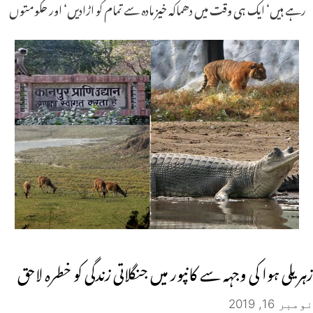
رہے ہیں‘ ایک ہی وقت میں دھماکہ خیز مادہ سے تمام کو اڑادیں‘ اور حکومتوں
زہریلی ہوا کی وجہہ سے کانپور میں جنگلاتی زندگی کو خطرہ لاحق
نومبر 16, 2019