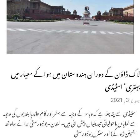
لاک ڈاؤن کے دوران ہندوستان میں ہوا کے معیار میں
بہتری‘ اسٹیڈی
جون 3, 2021
اسٹیڈی سے پتہ چلا ہے کہ وباء کے وجہہ سے سفر اور کام عائدپابندیوں کی وجہہ
سے نمایاں ماحولیاتی تبدیلیاں پیش ائی ہیں۔ لندن۔یونیورسٹی برائے ساوتھ
ایمپٹن(یوکے) اور سنٹرل یونیورسٹی