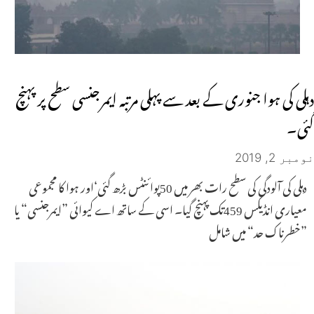
دہلی کی ہوا جنوری کے بعد سے پہلی مرتبہ ایمرجنسی سطح پر پہنچ
گئی۔
نومبر 2, 2019
دہلی کی آلودگی کی سطح رات بھر میں 50پوائنٹس بڑھ گئی‘اور ہوا کا مجموعی
معیاری انڈیکس 459تک پہنچ گیا۔ اسی کے ساتھ اے کیوائی ”ایمرجنسی“ یا
”خطرناک حد“ میں شامل