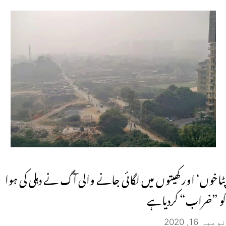
پٹاخوں‘ اور کھیتوں میں لگائی جانے والی آگ نے دہلی کی ہوا
کو ”خراب“ کردیاہے
نومبر 16, 2020