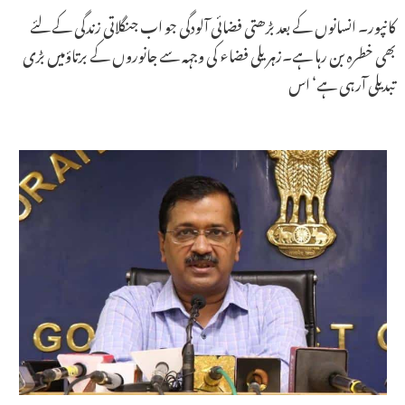
کانپور۔ انسانوں کے بعد بڑھتی فضائی آلودگی جو اب جنگلاتی زندگی کے لئے
بھی خطرہ بن رہا ہے۔زہریلی فضاء کی وجہہ سے جانوروں کے برتاؤمیں بڑی
تبدیلی آرہی ہے‘ اس