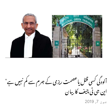
آلودگی کسی قتل یاعصمت ریزی کے جرم سے کم نہیں ہے‘
این جی ٹی چیف کا بیان
جون 7, 2019