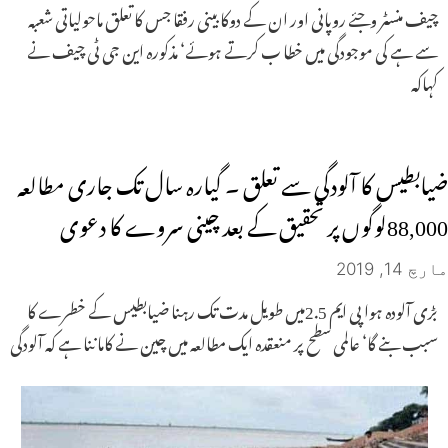
چیف منسٹر وجئے روپانی اور ان کے دوکابینی رفقا جس کا تعلق ماحولیاتی شعبہ
سے ہے کی موجودگی میں خطا ب کرتے ہوئے‘ مذکورہ این جی ٹی چیف نے
کہاکہ
ضیابطیس کا آلودگی سے تعلق ۔ گیارہ سال تک جاری مطالعہ
88,000لوگوں پر تحقیق کے بعد چینی سروے کا دعوی
مارچ 14, 2019
بڑی آلودہ ہوا پی ایم 2.5میں طویل مدت تک رہنا ضیابطیس کے خطرے کا
سبب بنے گا‘ عالمی سطح پر منعقدہ ایک مطالعہ میں چین نے کاماننا ہے کہ آلودگی