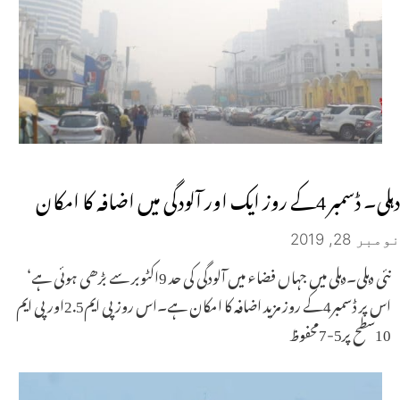
دہلی۔ ڈسمبر 4کے روز ایک اور آلودگی میں اضافہ کا امکان
نومبر 28, 2019
نئی دہلی۔دہلی میں جہاں فضاء میں آلودگی کی حد 9اکٹوبر سے بڑھی ہوئی ہے‘
اس پر ڈسمبر4کے روز مزید اضافہ کا امکان ہے۔اس روز پی ایم2.5اور پی ایم
10سطح پر5-7محفوظ