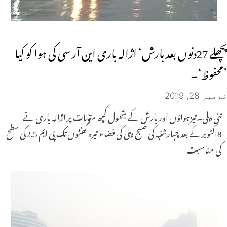
پچھلے 27دنوں بعد بارش‘ اژالہ باری این آر سی کی ہوا کو کیا
’محفوظ‘۔
نومبر 28, 2019
نئی دہلی۔تیزہواؤں اور بارش کے بشمول کچھ مقامات پر اژالہ باری نے
8اکٹوبر کے بعد چہارشنبہ کی صبح دہلی کی فضاء تیرہ گھنٹوں تک پی ایم 2.5کی سطح
کی مناسبت