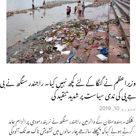
وزیراعظم نے گنگا کے لئے کچھ نہیں کیا۔ راجندر سنگھ نے بی
جے پی کی ندی سیاست پر شدید تنقید کی
جنوری 10, 2019
کلکتہ۔ ہندوستان کے واٹر مین راجندر سنگھ نے نریندرمودی پر الزام عائد
کرتے ہوئے کہاکہ پچھلے ساڑھے چار سالوں میں تشویش ناک حد تک آلودگی