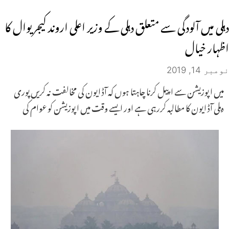
دہلی میں آلودگی سے متعلق دہلی کے وزیر اعلی اروند کیجریوال کا
اظہار خیال
نومبر 14, 2019
میں اپوزیشن سے اپیل کرنا چاہتا ہوں کہ آڈ ایون کی مخالفت نہ کریں پوری
دہلی آڈ ایون کا مطالبہ کررہی ہے اور ایسے وقت میں اپوزیشن کو عوام کی