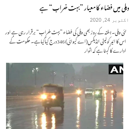
دہلی میں فضاء کامعیار ”بہت خراب“ ہے
اکتوبر 24, 2020
نئی دہلی۔ہفتہ کے روز بھی دہلی کی فضاء ”بہت خراب“ برقرار رہی ہے اور
اس کا ائیر کولیٹی انڈیکس(اے کیوائی) 346درج کیاگیاہے۔ حکومت کے
ادارے کا کہنا ہے کہ اتوار