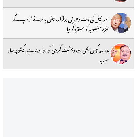
اسرائیل کی ہٹ دھرمی برقرار، نیتن یاہونے ٹرمپ کے
غزہ منصوبہ کو مستردکردیا
مدرسہ کہیں بھی ہو، دہشت گردی کو ہوا دیتا ہے:کیشو پرساد
موریہ