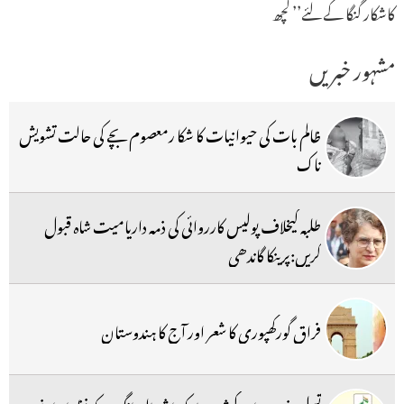
کاشکار گنگا کے لئے’’ کچھ
مشہور خبریں
ظالم بات کی حیوانیات کا شکا رمعصوم بچے کی حالت تشویش
ناک
طلبہ کیخلاف پولیس کارروائی کی ذمہ داریامیت شاہ قبول
کریں:پرینکا گاندھی
فراق گورکھپوری کا شعر اور آج کا ہندوستان