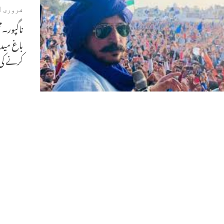
فروری 21, 2020
ناگپور۔م
کرنے کی