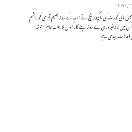
مبئی ہائی کورٹ کی ناگپور بنچ نے جمعہ کے روز بھیم آرمی کو ریشم
باغ میدان میں 22فبروری کے روزاپنے کارکنوں کا جلسہ عام منعقد
 اجازت دیدی ہے