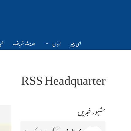
Ski
t
conten
ای پیپر
زبان
حدیث شریف
شہر
RSS Headquarter
مشہور خبریں