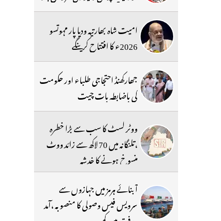
امیت شاہ بھارتیہ ودیا پار مہوتسو
2026ء کا افتتاح کرینگے
جھارکھنڈ احتجاجی طلباء اور حکومت
کی باضابطہ بات چیت
ووٹر لسٹ کا سب سے بڑا خطرہ
،تلنگانہ میں 70 لاکھ سے زائد ووٹ
منسوخ ہونے کا خدشہ
آبنائے ہرمز میں جہازوں سے
سرویس فیس وصولی کا منصوبہ ،آمد
ورفت میں کمی