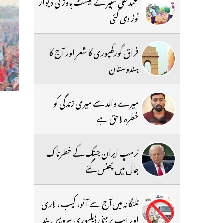
محمد علی شبیر کے گیسٹ ہاوز کی دیوار
توڑ دی گئی
فراق گورکھپوری کا شعر اور آج کا
ہندوستان
میرے والد سے میری زندگی کو
خطرہ لاحق ہے
ٹرمپ ایران جنگ کے خطرناک
جال میں پھنس گئے
تلنگانہ میں آج سے آٹو، کیب ، لاری
اور ایپ پر مبنی ڈیلیوری سرویس بند