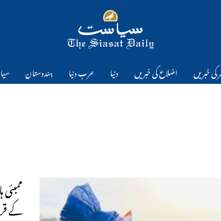
 کی خبریں
اضلاع کی خبریں
دنیا
عرب دنیا
ہندوستان
سیا
ممبئی 
کے قر