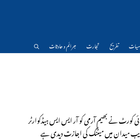
سیات
تفریح
تجارت
جرائم و حادثات
ہائی کورٹ نے بھیم آرمی کو آر ایس ایس ہیڈکوارٹر
یب میدان میں میٹنگ کی اجازت دیدی ہے