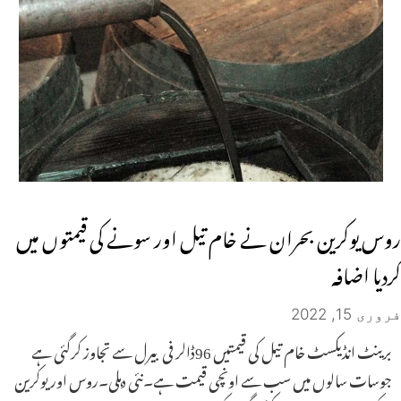
روس یوکرین بحران نے خام تیل اور سونے کی قیمتوں میں
کردیا اضافہ
فروری 15, 2022
برینٹ انڈیکسٹ خام تیل کی قیمتیں 96ڈالر فی بیرل سے تجاوز کرگئی ہے
جوسات سالوں میں سب سے اونچی قیمت ہے۔نئی دہلی۔روس اور یوکرین