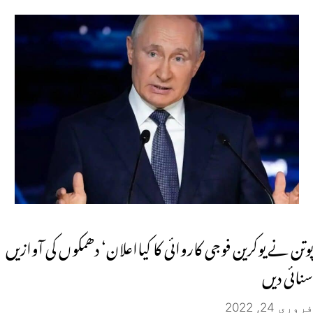
پوتن نے یوکرین فوجی کاروائی کا کیااعلان‘ دھمکوں کی آوازیں
سنائی دیں
فروری 24, 2022