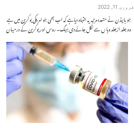
فروری 11, 2022
جو بائیڈن نے متعدد مرتبہ یہ انتباہ دیاہے کہ اب بھی جو امریکی یوکرین میں ہے
وہ جلد ازجلد وہا ں سے نکل جائےدی ہیگ۔ روس اور یوکرین کے درمیان