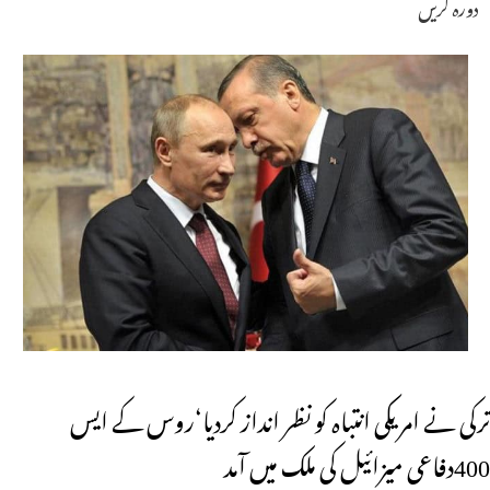
دورہ کریں
ترکی نے امریکی انتباہ کو نظر انداز کردیا‘روس کے ایس
400دفاعی میزائیل کی ملک میں آمد