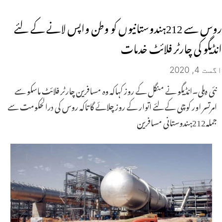
روس سے 212ہندوستانیوں کو وطن واپس لانے کے لئے
انڈیگو کی چارٹر فلائٹ خدمات
اگست 4, 2020
نئی دہلی۔انڈیگو نے منگل کے روز کہاکہ وہ مسافرین چارٹر فلائٹ ماسکو سے
امرتسر اور کوچی کے لئے اتوار کے روز چلائے گا تاکہ روس کی درالحکومت سے
جملہ212ہندوستانی مسافرین