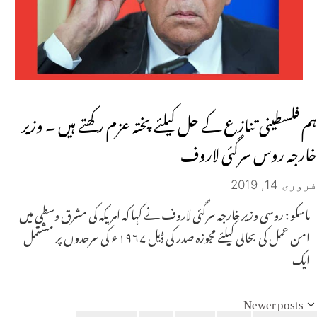
ہم فلسطینی تنازع کے حل کیلئے پختہ عزم رکھتے ہیں ۔ وزیر
خارجہ روس سرگئی لاروف
فروری 14, 2019
ماسکو : روسی وزیر خارجہ سرگئی لاروف نے کہا کہ امریکہ کی مشرق وسطی میں
امن عمل کی بحالی کیلئے مجوزہ صدر کی ڈیل ۱۹۶۷ء کی سرحدوں پر مشتمل
ایک
Newer posts