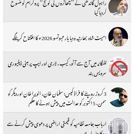
راہول گاندھی کے ’’چھاتروں کی گونج‘‘ پروگرام کو منسوخ
کردیا گیا
امیت شاہ بھارتیہ ودیا پار مہوتسو 2026ء کا افتتاح کرینگے
تلنگانہ میں آج سے آٹو، کیب ، لاری اور ایپ پر مبنی ڈیلیوری
سرویس بند
3 کروڑ روپئے کا فراڈ کیس: سلمان خان، الویرا خان اوردیگر کو
سمن، 5 اکتوبر کو عدالت میں پیش ہونے کا حکم
ارباب جامعہ نظامیہ کو قیمتی اراضی پر دعوی پیش کرنے سے
روکا جا رہا ہے