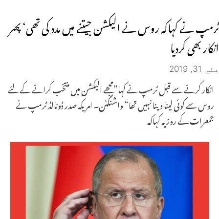
ٹرمپ نے کہاکہ روس نے الیکشن جیتنے میں مدد کی تھی‘ پھر
انکار بھی کردیا
مئی 31, 2019
انکار کرنے سے قبل ٹرمپ نے کہا”مجھے الیکشن میں منتخب کرانے کے لئے
روس سے کوئی لینا دینا نہیں تھا“ واشنگٹن۔ امریکہ صدر ڈونالڈ ٹرمپ نے
جمعرات کے روزیہ کہاکہ