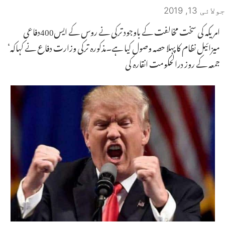
جولائی 13, 2019
امریکہ کی سخت مخالفت کے باوجود ترکی نے روس کے ایس400دفاعی
میزائیل نظام کا پہلا حصہ وصول کیا ہے۔مذکورہ ترکی وزارت دفاع نے کہاکہ‘
جمعہ کے روز درالحکومت انقارہ کی