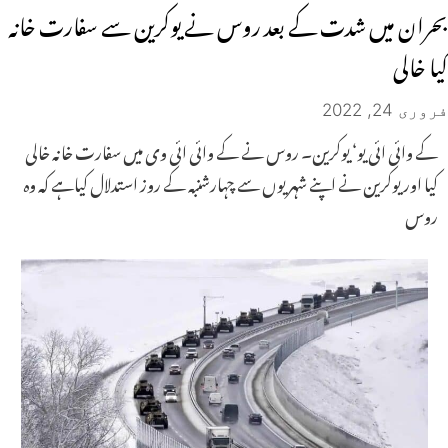
بحران میں شدت کے بعد روس نے یوکرین سے سفارت خانہ
کیا خالی
فروری 24, 2022
کے وائی ائی یو‘ یوکرین۔ روس نے کے وائی ائی وی میں سفارت خانہ خالی
کیا اور یوکرین نے اپنے شہریوں سے چہارشنبہ کے روز استدلال کیاہے کہ وہ
روس