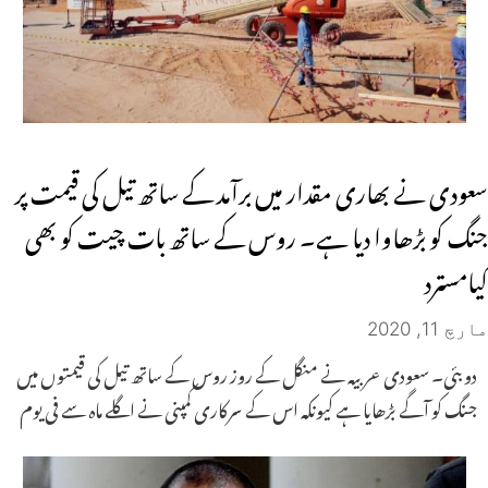
سعودی نے بھاری مقدار میں برآمد کے ساتھ تیل کی قیمت پر
جنگ کو بڑھاوا دیا ہے۔ روس کے ساتھ بات چیت کو بھی
کیامسترد
مارچ 11, 2020
دوبئی۔ سعودی عربیہ نے منگل کے روز روس کے ساتھ تیل کی قیمتوں میں
جنگ کو آگے بڑھایا ہے کیونکہ اس کے سرکاری کمپنی نے اگلے ماہ سے فی یوم