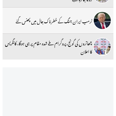
ٹرمپ ایران جنگ کے خطرناک جال میں پھنس گئے
چھاتروں کی گونج،پروگرام طے شدہ مقام پر ہی ہوگا، کانگریس
کا اعلان