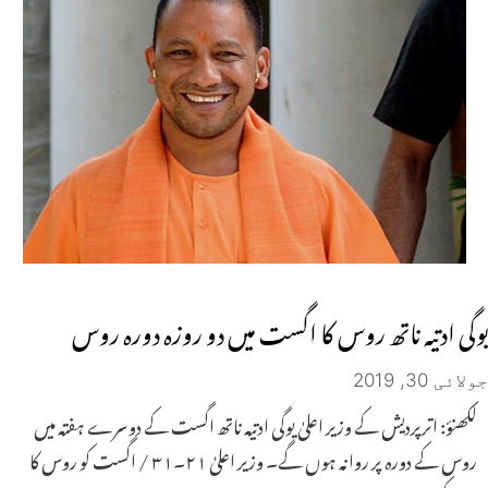
یوگی ادتیہ ناتھ روس کا اگست میں دو روزہ دورہ روس
جولائی 30, 2019
لکھنؤ: اترپردیش کے وزیر اعلیٰ یوگی ادتیہ ناتھ اگست کے دوسرے ہفتہ میں
روس کے دورہ پر روانہ ہوں گے۔ وزیر اعلیٰ ۲۱۔۳۱ / اگست کو روس کا