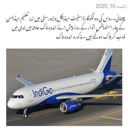
اگست 10, 2020
چینائی۔روس کی وولگوگارڈ اسٹیٹ میڈیکل یونیورسٹی میں زیر تعلیم میڈیسن
کے چار اسٹوڈنٹس اتوار کے روز پیش ائے اندوہناک حادثہ میں ندی میں
ڈوب کر ہلاک ہوگئے ہیں۔ مذکورہ اندوہناک