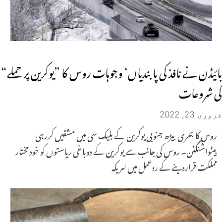
بائیڈن نے نافذ کی پابندیاں‘ وجوہات روس کا ”یوکرین پر حملے“
کی شروعات
فروری 23, 2022
روس کا بحری بیڑھ جنوبی یوکرین کے بلیک سی میں مشقیں کررہی
ہیںواشنگٹن۔ روس کی جانب سے یوکرین کے دوباغی ریاستوں کو خود مختار
مملکت قراردینے کے ردعمل میں امریکہ