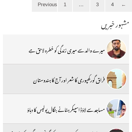
Page
Page
Page
1
…
3
4
Previous
←
مشہور خبریں
میرے والد سے میری زندگی کو خطرہ لاحق ہے
فراق گورکھپوری کا شعر اور آج کا ہندوستان
مساجد سے لاؤڈ اسپیکر ہٹانے بنگال پولیس کا دباؤ