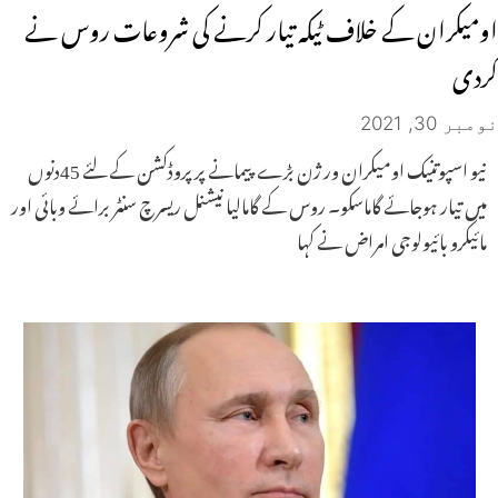
اومیکران کے خلاف ٹیکہ تیار کرنے کی شروعات روس نے
کردی
نومبر 30, 2021
نیو اسپوتنیک اومیکران ور ژن بڑے پیمانے پر پروڈکشن کے لئے 45دنوں
میں تیار ہوجائے گاماسکو۔ روس کے گامالیا نیشنل ریسرچ سنٹر برائے وبائی اور
مائیکرو بائیولوجی امراض نے کہا