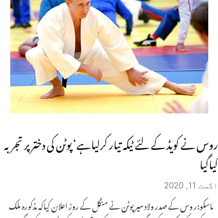
روس نے کویڈ کے لئے ٹیکہ تیار کرلیاہے‘ پوٹن کی دختر پر تجربہ
کیاگیا
اگست 11, 2020
ماسکو:ر وس کے صدر ولاد میر پوٹن نے منگل کے روز اعلان کیاکہ مذکورہ ملک