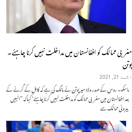
مغربی ممالک کو افغانستان میں مداخلت نہیں کرنا چاہئے۔
پوتن
اگست 21, 2021
ماسکو۔ روس کے صدر ولاد میرپوتن نے مانگ کی ہے کہ کابل کے گرنے کے
بعد افغانستان میں مغربی ممالک کو مداخلت نہیں کرنا چاہئے‘ کہاکہ ”انہیں
بیرونی ممالک سے