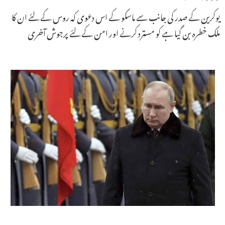
یوکرین کے صدر کی جانب سے ماسکو کے اس دعوی کہ روس کے لئے ان کا
ملک خطرہ بن گیا ہے کو مسترد کرنے اور امن کے لئے پرجوش آخری