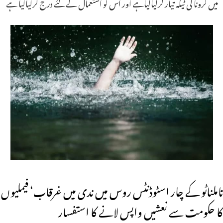
میں کرونا کی ٹیکہ تیار کرلیاگیاہے اور اس کو استعمال کے لئے درج کرلیاگیا ہے
تاملناٹو کے چار اسٹوڈنٹس روس میں ندی میں غرقاب‘ فیملیوں
کا حکومت سے نعشیں واپس لانے کا استفسار