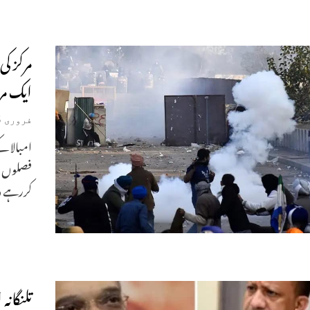
مرکز ک
ایک مر
فروری 15, 2024
امبالا ک
فصلوں پر
کررہے دہ
تلنگانہ