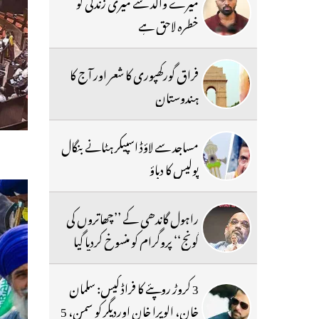
میرے والد سے میری زندگی کو
خطرہ لاحق ہے
فراق گورکھپوری کا شعر اور آج کا
ہندوستان
مساجد سے لاؤڈ اسپیکر ہٹانے بنگال
پولیس کا دباؤ
راہول گاندھی کے ’’چھاتروں کی
گونج‘‘ پروگرام کو منسوخ کردیا گیا
3 کروڑ روپئے کا فراڈ کیس: سلمان
خان، الویرا خان اوردیگر کو سمن، 5