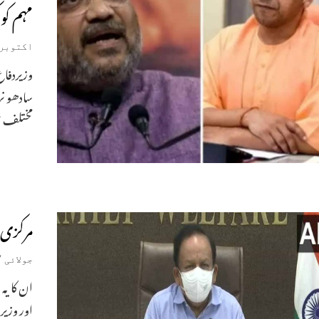
مہم کو 
اکتوبر 25, 023
وزیردفاع
سادھو ن
مختلف حص
مرکزی 
جولائی 7, 2021
ان کا یہ
اور وزیر 