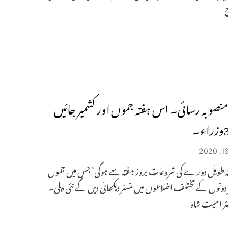
ج
ا منصوبہ رسائی۔ اس ہفتہ جموں اور کشمیر جائیں
 طویل دور ے کی شروعات بروز ہفتہ سے ہوگی‘ جس میں جموں
 دونوں کے مختلف اضلاعوں میں منسٹر دیکھائی دیں گے نئی دہلی۔
سٹر امیت شاہ