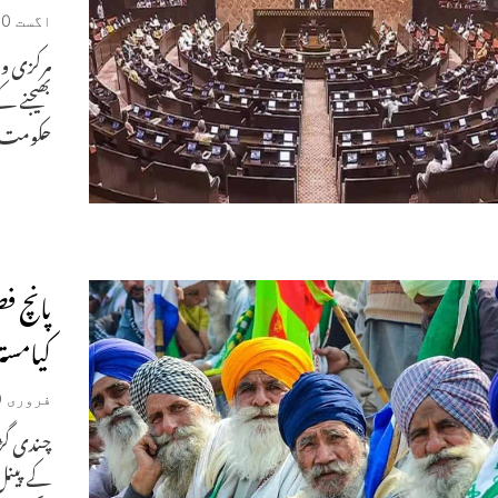
اگست 20, 2025
مرکزی وز
بھیجنے ک
حکومت 
پانچ فص
کیامستر
فروری 20, 2024
چندی گڑ
کے پینل 