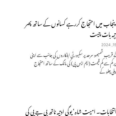
ی پنجاب میں احتجاج کررہے کسانوں کے ساتھ پھر
تبہ بات چیت
ے قریب شمبھو سرحد پر سکیورٹی اہلکاروں کی جانب سے اپنی
 کم سے کم قیمت (ایم ایس پی) کی مانگ کے ساتھ احتجاج
لی چلو کے
 انتخابات۔ امیت شاہ‘ یوگی ادتیہ ناتھ بی جے پی کی