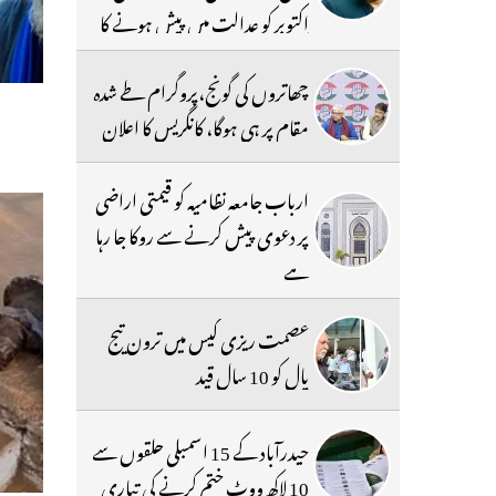
اکتوبر کو عدالت میں پیش ہونے کا
حکم
چھاتروں کی گونج،پروگرام طے شدہ
مقام پر ہی ہوگا، کانگریس کا اعلان
ارباب جامعہ نظامیہ کو قیمتی اراضی
پر دعوی پیش کرنے سے روکا جا رہا
ہے
عصمت ریزی کیس میں ترون تیج
پال کو 10 سال قید
حیدرآباد کے 15 اسمبلی حلقوں سے
10 لاکھ ووٹ ختم کرنے کی تیاری