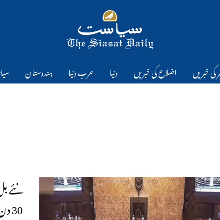
 کی خبریں
اضلاع کی خبریں
دنیا
عرب دنیا
ہندوستان
سیا
نئے بل
30 دن کی حراست کے بعدہوں گے برخواست۔