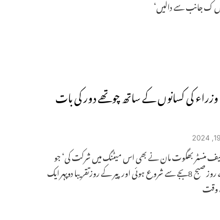
ں ک جانب سے دالیں‘
وزراء کی کسانوں کے ساتھ چوتھے دور کی بات
یف منسٹر بھگوت مان نے بھی اس میٹنگ میں شرکت کی‘ جو
اتوار کے روز صبح 8بجے سے شروع ہوئی اور پیر کے روزتقریبا دوپہر ایک
 وقت