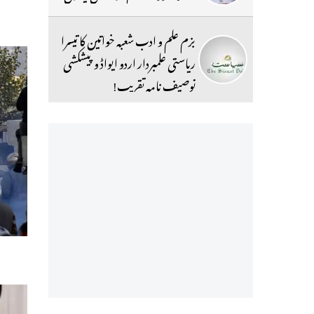
بزم علم و ادب شعبہ خواتین کا تیسرا
ریاستی علمبردار اردو ایواڈ و پیشکشی
توصیف نامہ تقریب!