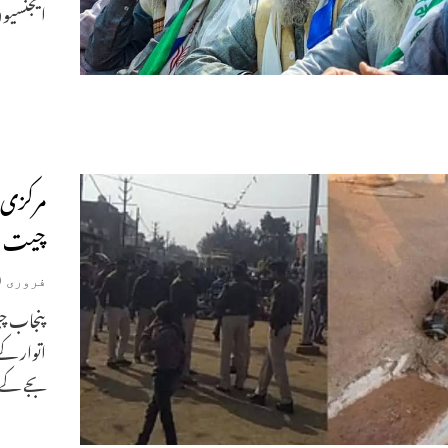
ایجنسیو
مرکزی 
چیت
فروری 19, 2024
پنجاب چ
بجے کے