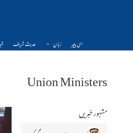
Ski
t
conten
ای پیپر
زبان
حدیث شریف
شہر
Union Ministers
مشہور خبریں