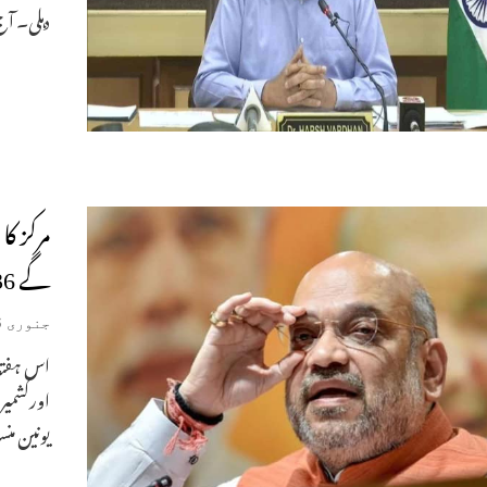
دہلی۔ آ
مرکز ک
گے 36وزراء۔
جنوری 16, 2020
اس ہفتہ
اورکشمیر
یونین من