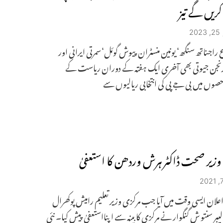
کریں گے تیز
2
 راجناتھ سنگھ‘ یونین منسٹران پیوش گوئل‘سمرتی ایرانی اور
رنجن جیوتی بھی آخری ایک ہفتہ کے دوران ریاست کے
وں میں بی جے پی کی انتخابی ریالیوں سے
وزیر صحت ڈاکٹر ہرش وردھن کا استعفیٰ
 اعلان ایسی وقت میں آیا جب مرکزی وزیر تعلیم رامیش پوکھرال
لیبر سنتو ش گنگوار نے مرکزی کابینہ سے اپنااستعفیٰ پیش کیا۔ نئی