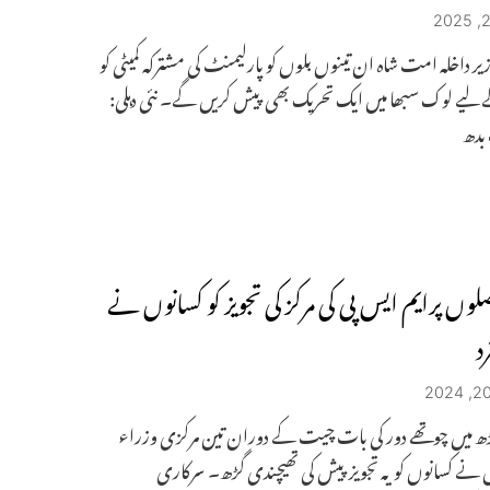
یر داخلہ امت شاہ ان تینوں بلوں کو پارلیمنٹ کی مشترکہ کمیٹی کو
ے لیے لوک سبھا میں ایک تحریک بھی پیش کریں گے۔ نئی دہلی:
بدھ
لوں پرایم ایس پی کی مرکز کی تجویز کو کسانوں نے
د
ھ میں چوتھے دور کی بات چیت کے دوران تین مرکزی وزراء
نے کسانوں کو یہ تجویز پیش کی تھیچندی گڑھ۔ سرکاری