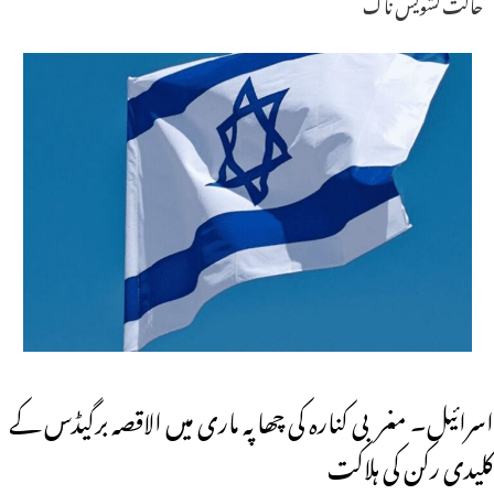
حالت تشویش ناک
اسرائیل۔ مغربی کنارہ کی چھاپہ ماری میں الاقصہ برگیڈس کے
کلیدی رکن کی ہلاکت