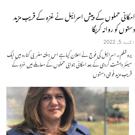
امکانی حملوں کے پیش اسرائیل نے غزہ کے قریب مزید
دستوں کو روانہ کریگا
اگست 5, 2022
یروشلم۔ اسرائیل کی فوج نے اعلان کیاہے اس ہفتہ مغربی کنارہ میں ایک
سینئر دہشت گردی کے بعد امکانی جوابی حملوں کے معاملے میں غزہ کے
قریب مزید فوجی دستوں