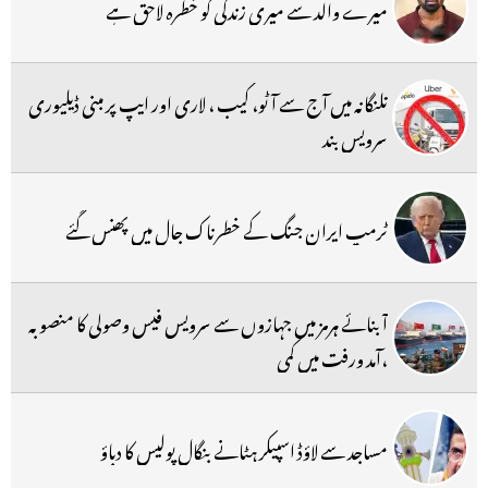
میرے والد سے میری زندگی کو خطرہ لاحق ہے
تلنگانہ میں آج سے آٹو، کیب ، لاری اور ایپ پر مبنی ڈیلیوری
سرویس بند
ٹرمپ ایران جنگ کے خطرناک جال میں پھنس گئے
آبنائے ہرمز میں جہازوں سے سرویس فیس وصولی کا منصوبہ
،آمد ورفت میں کمی
مساجد سے لاؤڈ اسپیکر ہٹانے بنگال پولیس کا دباؤ