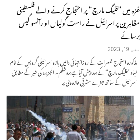
غزہ میں ”فلیگ مارچ“ پر احتجاج کرنے والے فلسطینی
مظاہرین پراسرائیل نے راست گولیاں او رآنسو گیس
برسائے
مئی 19, 2023
مذکورہ احتجاج جمعرات کے روزانتہائی دائیں بازو اسرائیلی گروپس کے نام
نہاد”فلیگ مارچ“ کے بعد پیش آیاہےیروشلم۔ الجزیرہ کی خبر کے مطابق
اسرائیل کے ساتھ جڑے مشرقی غازہ پٹی پر