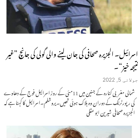
اسرائیل۔ الجزیرہ صحافی کی جان لینے والی گولی کی جانچ ”غیر
نتیجہ خیز“۔
جولائی 5, 2022
شمالی مغربی کنارہ کے جنین میں 11مئی کے روز اسرائیل فوج کے دھاوے
کی رپورٹرنگ کے دوران وہ ہلاک ہوئی تھیں۔یروشلم۔اسرائیل کا کہنا ہے کہ
الجزیرہ صحافی شیرین ابو عقلی