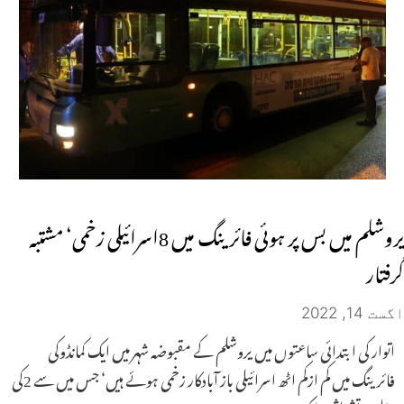
یروشلم میں بس پر ہوئی فائرینگ میں 8اسرائیلی زخمی‘ مشتبہ
گرفتار
اگست 14, 2022
اتوار کی ابتدائی ساعتوں میں یروشلم کے مقبوضہ شہر میں ایک کمانڈوکی
فائرینگ میں کم ازکم اٹھ اسرائیلی باز آبادکار زخمی ہوئے ہیں‘ جس میں سے 2کی