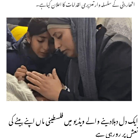
اتھاریٹی کے سلسلہ وار تعزیری اقدامات کا اعلان کیاہے۔
ایک دل دہلادینے والے ویڈیو میں فلسطینی ماں اپنے بیٹے کی
نعش پر رورہی ہے