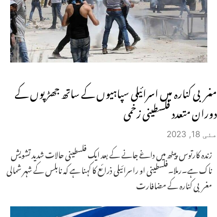
مغربی کنارہ میں اسرائیلی سپاہیوں کے ساتھ جھڑپوں کے
دوران متعدد فلسطینی زخمی
مئی 18, 2023
زندہ کارتوس پیٹھ میں داغے جانے کے بعد ایک فلسطینی حالات شدید تشویش
ناک ہے۔رملا۔فلسطینی او راسرائیلی ذرائع کا کہنا ہے کہ نابلس کے شہر شمالی
مغربی کنارہ کے مضافارت