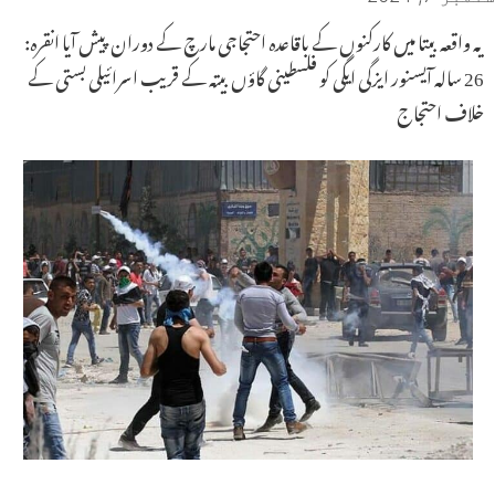
یہ واقعہ بیتا میں کارکنوں کے باقاعدہ احتجاجی مارچ کے دوران پیش آیا انقرہ:
26 سالہ آیسنور ایزگی ایگی کو فلسطینی گاؤں بیتہ کے قریب اسرائیلی بستی کے
خلاف احتجاج