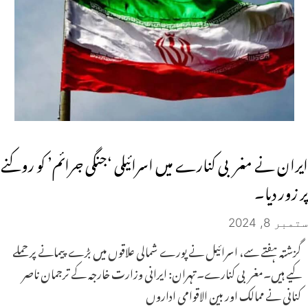
ایران نے مغربی کنارے میں اسرائیلی ‘جنگی جرائم’ کو روکنے
پر زور دیا۔
ستمبر 8, 2024
گزشتہ ہفتے سے، اسرائیل نے پورے شمالی علاقوں میں بڑے پیمانے پر حملے
کیے ہیں۔مغربی کنارے۔ تہران: ایرانی وزارت خارجہ کے ترجمان ناصر
کنانی نے ممالک اور بین الاقوامی اداروں