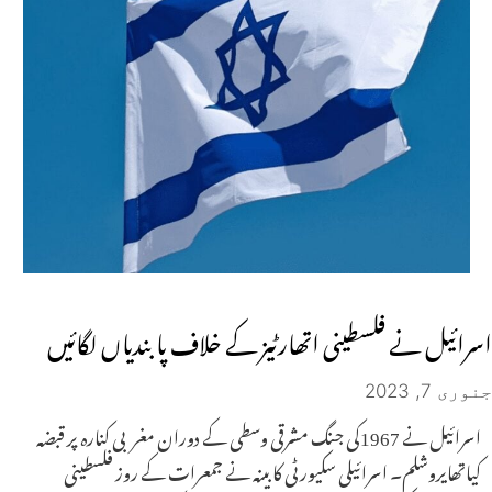
اسرائیل نے فلسطینی اتھارٹیز کے خلاف پابندیاں لگائیں
جنوری 7, 2023
اسرائیل نے 1967کی جنگ مشرقی وسطی کے دوران مغربی کنارہ پر قبضہ
کیاتھایروشلم۔ اسرائیلی سکیورٹی کابینہ نے جمعرات کے روز فلسطینی