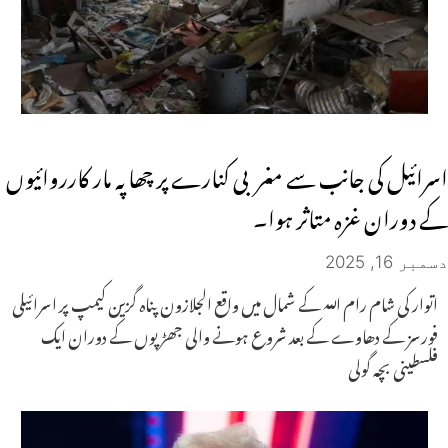
اسرائیل کی جانب سے مغربی کنارے پر چھاپہ مار کارروائیوں
کے دوران غزہ متاثر ہوا۔
دسمبر 16, 2025
اتوار کی شام رام اللہ کے شمال میں واقع الجلازون پناہ گزین کیمپ پر اسرائیلی
فورسز کے دھاوے کے بعد شروع ہونے والی جھڑپوں کے دوران ایک
فلسطینی بچہ گولی