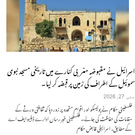
اسرائیل نے مقبوضہ مغربی کنارے میں تاریخی مسجد نبوی
سموئیل کے اطراف کی زمین پر قبضہ کر لیا۔
مئی 27, 2026
فلسطینی حکام نے یونیسکو اور اقوام متحدہ پر زور دیا کہ ثقافتی ورثے کے
مقامات کی حفاظت کی جائے۔ فلسطینی خبر رساں ادارے ڈبلیوایف اے
کے مطابق، اسرائیلی قابض حکام