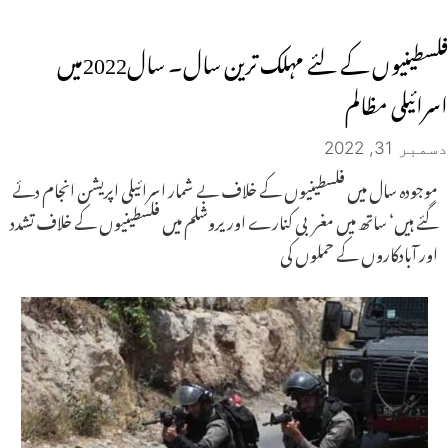
فلسطینیوں کے لئے مہلک ترین سال۔ سال2022میں
اسرائیلی مظالم
دسمبر 31, 2022
موجودہ سال میں فلسطینیوں کے خلاف بے شمار اسرائیلی اپریشن انجام دئے
گئے ہیں‘ ساتھ میں مغربی کنارے اور یروشلم میں فلسطینیوں کے خلاف تشدد
اور آبادکاروں کے حملوں کی