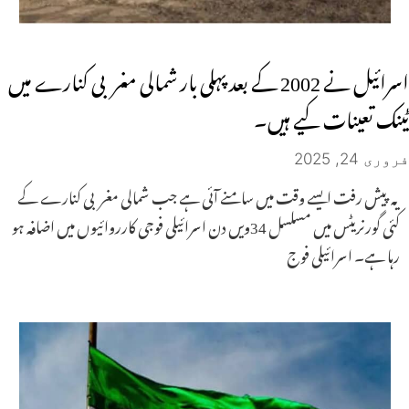
اسرائیل نے 2002 کے بعد پہلی بار شمالی مغربی کنارے میں
ٹینک تعینات کیے ہیں۔
فروری 24, 2025
یہ پیش رفت ایسے وقت میں سامنے آئی ہے جب شمالی مغربی کنارے کے
کئی گورنریٹس میں مسلسل 34ویں دن اسرائیلی فوجی کارروائیوں میں اضافہ ہو
رہا ہے۔ اسرائیلی فوج