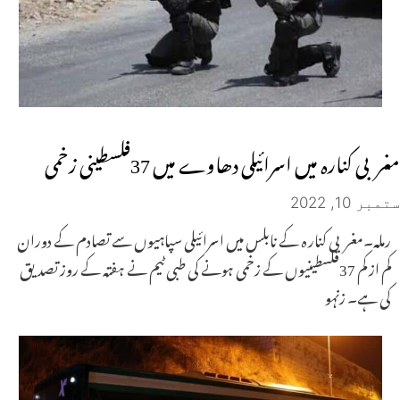
مغربی کنارہ میں اسرائیلی دھاوے میں 37فلسطینی زخمی
ستمبر 10, 2022
رملہ۔مغربی کنار ہ کے نابلس میں اسرائیلی سپاہیوں سے تصادم کے دوران
کم از کم 37فلسطینیوں کے زخمی ہونے کی طبی ٹیم نے ہفتہ کے روز تصدیق
کی ہے۔ زنہو