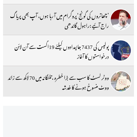
’چھاتروں کی گونج‘پروگرام میں آ رہا ہوں، آپ بھی پریاگ
راج آئیے :راہول گاندھی
پولیس کی 7437 جائیدادوں کیلئے 19اگست سے آن لائن
درخواستوں کا آغاز
ووٹر لسٹ کا سب سے بڑا خطرہ ،تلنگانہ میں 70 لاکھ سے زائد
ووٹ منسوخ ہونے کا خدشہ