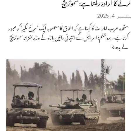
کرنے کا ارادہ رکھتا ہے: سموٹریچ
ستمبر 4, 2025
متحدہ عرب امارات کا کہنا ہے کہ الحاق کا منصوبہ ایک ’سرخ لکیر‘ کو عبور
کرتا ہے۔ یروشلم: اسرائیل کے انتہائی دائیں بازو کے وزیر خزانہ سموٹریچ
نے بدھ 3