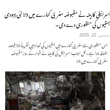
اسرائیلی کابینہ نے مقبوضہ مغربی کنارے میں 19 نئی یہودی
بستیوں کی منظوری دے دی۔
دسمبر 22, 2025
اس منظوری سے مغربی کنارے میں بستیوں کی تعداد میں تقریباً 50 فیصد
اضافہ ہوا ہے۔ تل ابیب: اسرائیل کی کابینہ نے اتوار کے روز مقبوضہ
مغربی کنارے میں 19