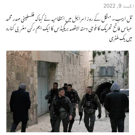
اگست 9, 2022
تل ابیب۔ منگل کے روز اسرائیل میں انتظامیہ نے کہاکہ فلسطینی صدر محمد
عباس فاتح تحریک کا فوجی دستہ الاقصہ بریگیڈس کا ایک اہم رکن مغربی کنارہ
میں یک ملٹری