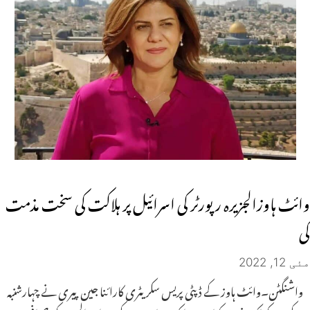
وائٹ ہاوزالجزیرہ رپورٹر کی اسرائیل پر ہلاکت کی سخت مذمت
کی
مئی 12, 2022
واشنگٹن۔وائٹ ہاوز کے ڈپٹی پریس سکریٹری کارائنا جین پیری نے چہارشنبہ