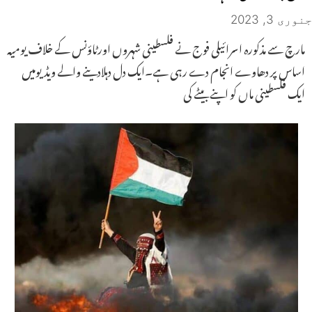
جنوری 3, 2023
مارچ سے مذکورہ اسرائیلی فوج نے فلسطینی شہروں اورٹاؤنس کے خلاف یومیہ
اساس پر دھاوے انجام دے رہی ہے۔ایک دل دہلادینے والے ویڈیومیں
ایک فلسطینی ماں کو اپنے بیٹے کی