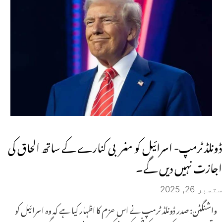
ڈونلڈ ٹرمپ- اسرائیل کو مغربی کنارے کے ساتھ الحاق کی
اجازت نہیں دیں گے۔
ستمبر 26, 2025
واشنگٹن: صدر ڈونلڈ ٹرمپ نے اس عزم کا اظہار کیا ہے کہ وہ اسرائیل کو