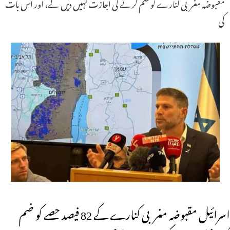
مقبوضہ مغربی کنارے کو ضم کرنے کی اجازت نہیں دیں گے، اور اس بات
کی
اسرائیل مقبوضہ مغربی کنارے کے 82 فیصد حصے کو ضم