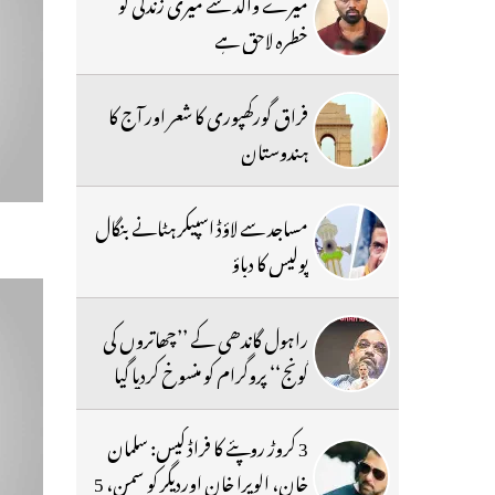
میرے والد سے میری زندگی کو
خطرہ لاحق ہے
فراق گورکھپوری کا شعر اور آج کا
ہندوستان
مساجد سے لاؤڈ اسپیکر ہٹانے بنگال
پولیس کا دباؤ
راہول گاندھی کے ’’چھاتروں کی
گونج‘‘ پروگرام کو منسوخ کردیا گیا
3 کروڑ روپئے کا فراڈ کیس: سلمان
خان، الویرا خان اوردیگر کو سمن، 5