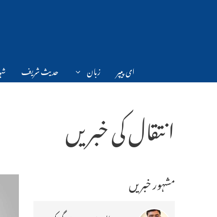
Ski
t
conten
ای پیپر
زبان
حدیث شریف
شہر
انتقال کی خبریں
مشہور خبریں