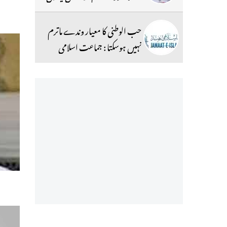
حب الوطنی کا معیار وندے ماترم
نہیں ہوسکتا : جماعت اسلامی