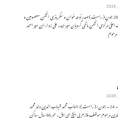
حیدرآباد 28 جون ( راست ) صدر نوحہ خوان و سکریٹری انجمن معصومین و
علیٰ مرکزی انجمن ماتمی گروہان میر حیدر علی زوار ابن میر احمد
 مرحوم
حیدرآباد ۔ 24 ۔ جون : ( راست ) : جناب محمد شہاب الدین ولد محمد
ن مرحوم موظف ملازم بی ایچ ای ایل ، عمر 86 سال ساکن