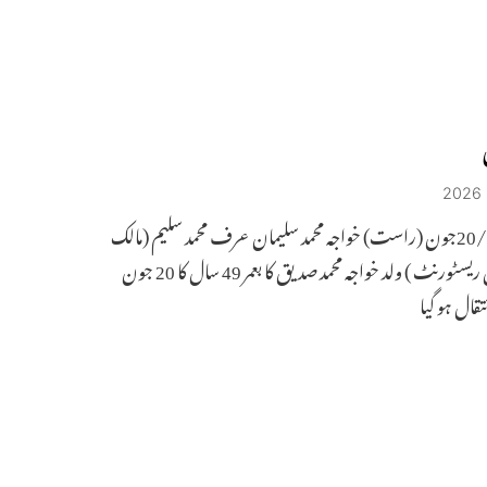
حیدرآباد /20جون (راست) خواجہ محمد سلیمان عرف محمد سلیم (مالک
لنچ باکس ریسٹورنٹ ) ولد خواجہ محمد صدیق کا بعمر 49 سال کا 20 جون
نتقال ہو گیا