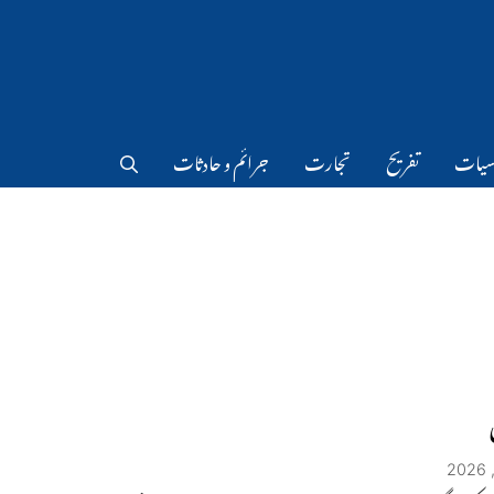
سیات
تفریح
تجارت
جرائم و حادثات