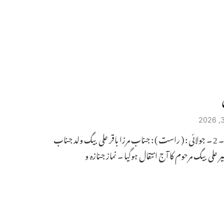
حیدرآباد ۔ 2 ۔ جولائی : ( راست ) : جناب مرزا باقر علی بیگ ولد جناب
ر علی بیگ مرحوم کا آج انتقال ہوگیا ۔ نماز جنازہ و