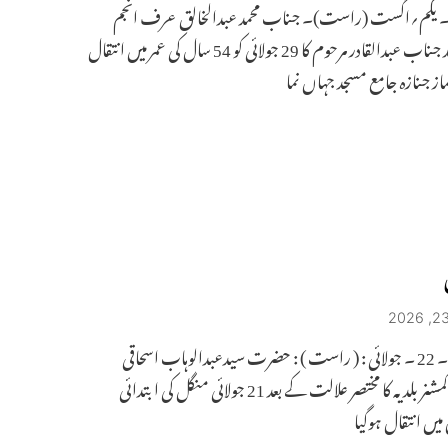
اد۔ یکم؍اگست (راست)۔ جناب محمد عبدالخالق عرف انجم
بھائی ولد جناب عبدالقادر مرحوم کا 29 جولائی کو 54 سال کی عمر میں انتقال
ماز جنازہ جامع مسجد جہاں نما
حیدرآباد ۔ 22 ۔ جولائی : ( راست ) : حضرت سیدعبدالوہاب اسحاقی
موظف کمشنر بلدیہ کا مختصر علالت کے بعد 21 جولائی منگل کی ابتدائی
یں انتقال ہوگیا