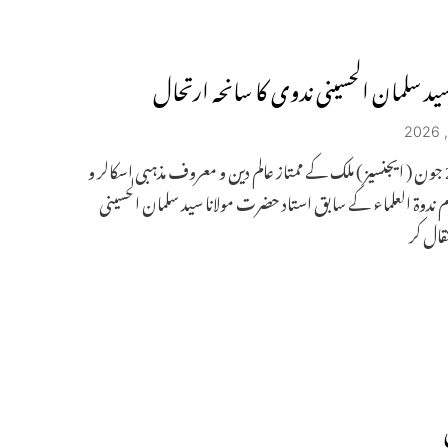
سید سلمان الحسینی ندوی کا سانحہ ارتحال
لکھنو 29 جون ( ایجنسیز ) ملک کے ممتاز عالم دین و معروف مذہبی اسکالر و
م ندوۃ العلماء کے سابق استاد حضرت مولانا سید سلمان الحسینی
قال کر