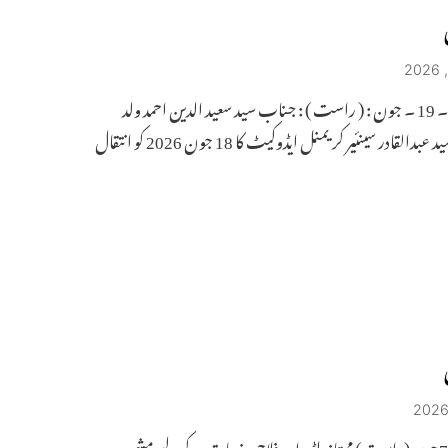
حیدرآباد ۔ 19 ۔ جون : ( راست ) : جناب سید سعید الدین احمد ولد
جناب سید عبدالقادر سینئیر کریمنل ایڈوکیٹ کا 18 جون 2026 کو انتقال
حیدرآباد 7جون(راست) ممتاز بلڈر اور فلاحی خدمات کے لیے مشہور و