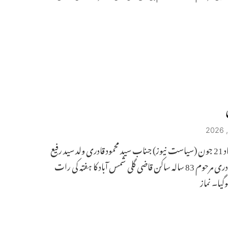
شمس آباد 21 جون (سیاست نیوز) جناب سید محمود قادری ولد سید رفیع
الدین قادری مرحوم 83 سالہ ساکن قاضی گلی شمس آباد کا ہفتہ کی رات
گیا۔ نماز