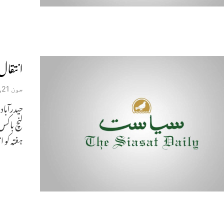
انتقال
جون 21, 2026
ہفتہ کو ا