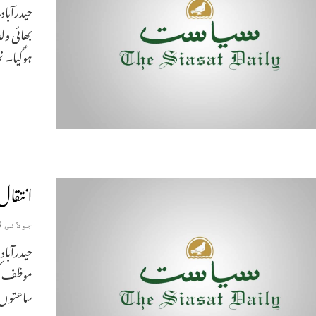
حیدرآب
ہوگیا۔ ن
انتقال
جولائی 23, 2026
ساعتوں م