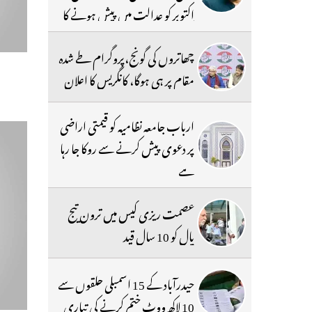
اکتوبر کو عدالت میں پیش ہونے کا
حکم
چھاتروں کی گونج،پروگرام طے شدہ
مقام پر ہی ہوگا، کانگریس کا اعلان
ارباب جامعہ نظامیہ کو قیمتی اراضی
پر دعوی پیش کرنے سے روکا جا رہا
ہے
عصمت ریزی کیس میں ترون تیج
پال کو 10 سال قید
حیدرآباد کے 15 اسمبلی حلقوں سے
10 لاکھ ووٹ ختم کرنے کی تیاری