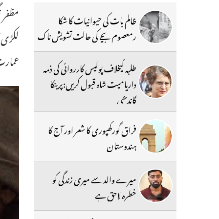
ظالم بات کی حیوانیات کا شکا
رمعصوم بچے کی حالت تشویش ناک
عمارت
طلبہ کیخلاف پولیس کارروائی کی ذمہ
داریامیت شاہ قبول کریں:پرینکا
گاندھی
فراق گورکھپوری کا شعر اور آج کا
ہندوستان
میرے والد سے میری زندگی کو
خطرہ لاحق ہے