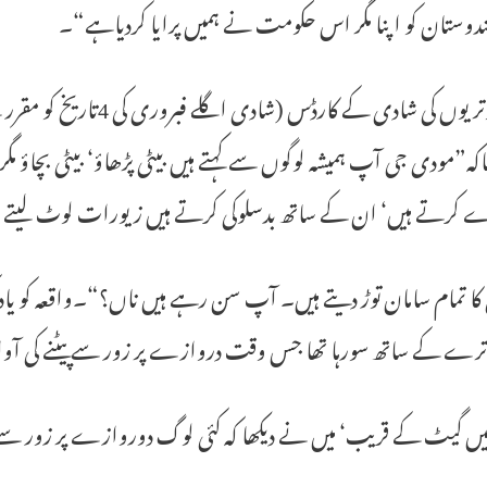
دوستان کو اپنا مگر اس حکومت نے ہمیں پرایا کردیاہے“۔
اپنی پوتریوں کی شادی کے
اکہ”مودی جی آپ ہمیشہ لوگوں سے کہتے ہیں بیٹی پڑھاؤ‘ بیٹی بچاؤ
 کرتے ہیں‘ ان کے ساتھ بدسلوکی کرتے ہیں زیورات لوٹ لیتے 
ا تمام سامان توڑ دیتے ہیں۔ آپ سن رہے ہیں ناں؟“۔واقعہ کو یا
ترے کے ساتھ سورہا تھا جس وقت دروازے پر زور سے پیٹنے کی آو
ں گیٹ کے قریب‘ میں نے دیکھا کہ کئی لوگ دوروازے پر زور سے