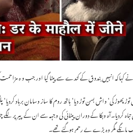
 کہاکہ انہیں بندوق کے کندے سے پیٹا گیا اور جب و ہ مزاحمت کر
ں توڑ پھوڑ کی‘ واش بسن توڑ دیا‘ باتھ روم کا ساز وسامان برباد کردیا
تباہ کردیا۔آہ وبکا کے دوران پیٹائی کی وجہہ سے ان کے پیر پر ل
ک مانگے مگر وہ بڑے بے رحم ہوگئے تھے۔