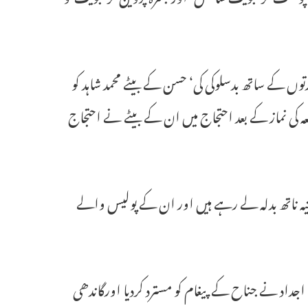
ں کے ساتھ بدسلوکی کی‘ حسن کے بیٹے محمد شاہد کو
عہ کی نماز کے بعد احتجاج میں ان کے بیٹے نے احتجاج
یہ ناتھ بدلہ لے رہے ہیں اور ان کے پولیس والے
داد نے جناح کے پیغام کو مسترد کردیا اورگاندھی