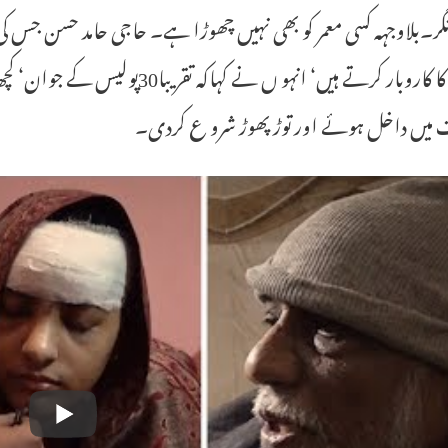
لکڑی کا کاروبار کرتے ہیں‘ انہو ں 
 میں داخل ہوئے اور توڑ پھوڑ شرو ع کردی۔