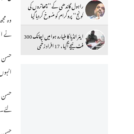
راہول گاندھی کے ’’چھاتروں کی
گونج‘‘ پروگرام کو منسوخ کردیا گیا
وہ مجھ
نے احت
ایئر انڈیا کا طیارہ ہوا میں اچانک 300
فٹ نیچے آگیا ، 17 افراد زخمی
حسن بھ
انہوں
حسن نے
لئے۔ 
حسن نے