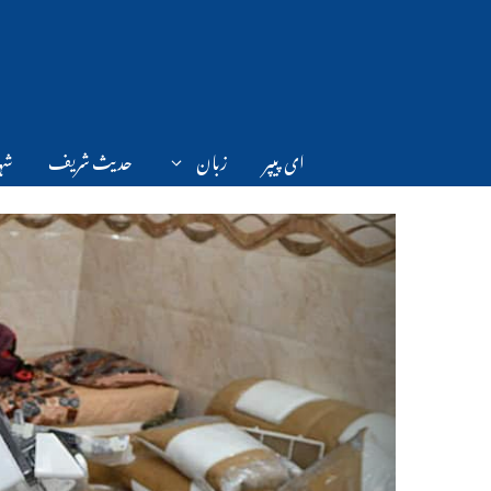
Ski
t
conten
ای پیپر
زبان
حدیث شریف
شہر