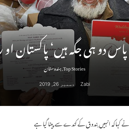
س دو ہی جگہ ہیں‘ پاکستان او ر
Top Stories
,
ہندوستان
Zabi
دسمبر 26, 2019
ے کہاکہ انہیں بندوق کے کندے سے پیٹا گیا ہے