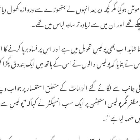
موش ہوگیا مگر کچھ دیر بعد انہوں نے ہتھوڑے سے دروازہ کھول دی
ے تھے اور ان میں سے زیادہ تر سادہ لباس میں تھے۔
ا شاہد ا ب بھی پولیس تحویل میں ہے اور اس پر فساد برپا کرنے
اس نے بتایا کہ پولیس والوں نے اس کے ہاتھ میں ایک بندوق پکڑا 
 جانب سے لگائے گئے الزامات کے متعلق استفسار پر جواب دینے س
مظفر نگر پولیس اسٹیشن پر ایک سب انسپکٹر نے کہاکہ”پولیس سے 
میں حصہ لیاہے“۔