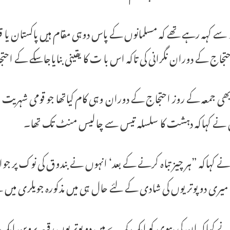
 سے کہہ رہے تھے کہ مسلمانوں کے پاس دوہی مقام ہیں پاکستان یا ق
جاج کے دوران نگرانی کی تاکہ اس با ت کا یقینی بنایاجاسکے کے احت
ی جمعہ کے روز احتجاج کے دوران وہی کام کیاتھا جو قومی شہریت
 نے کہاکہ دہشت کا سلسلہ تیس سے چالیس منٹ تک تھا۔
 کہاکہ ”ہر چیز تباہ کرنے کے بعد‘ انہوں نے بندوق کی نوک پر جوا
میری دو پوتریوں کی شادی کے لئے حال ہی میں مذکورہ جویلری می
 کہاکہ ان کی بیوی کو ایک کمرے میں دو پوتریوں رقیعہ پروین ایک