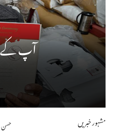
آپ کے پا
مشہور خبریں
حسن ن