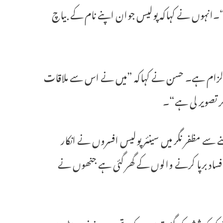
ا“۔انہوں نے کہاکہ پولیس جوان اپنے نام کے بیاچ
 کا الزام ہے۔ حسن نے کہاکہ ”میں نے اس سے ملاقات
کر تصویر لی ہے“۔
ے مظفر نگر میں سینئر پولیس افسروں نے انکار
فساد برپا کرنے والوں کے گھر گئی ہے جنھوں نے