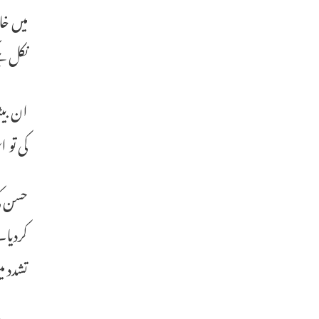
میں خا
نکل چک
ان بیٹ
کی تو 
حسن کی
کردیا۔
تشدد 