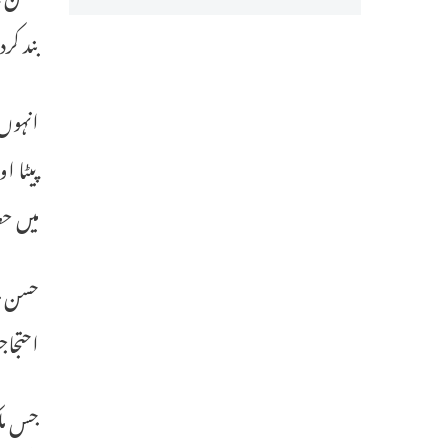
بند کرد
انہوں 
پیٹا ا
میں حص
حسن جس
احتجاج
جس ملک