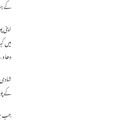
کے ہن
میں کہ
دھاوے
شادی ک
کے پو
جب می