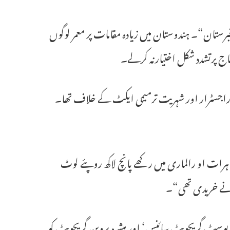
برستان“۔ ہندوستان میں زیادہ مقامات پر معمر لوگوں
جاج پرتشدد شکل اختیارنہ کرلے۔
 راجسٹرار اور شہریت ترمیمی ایکٹ کے خلاف تھا۔
ہرات او رالماری میں رکھے پانچ لاکھ روپئے لوٹ
ں نے خریدی تھی“۔
 پوسٹ گریجویٹ سائنس‘ اور مبشرہ پروین گریجویٹ کو