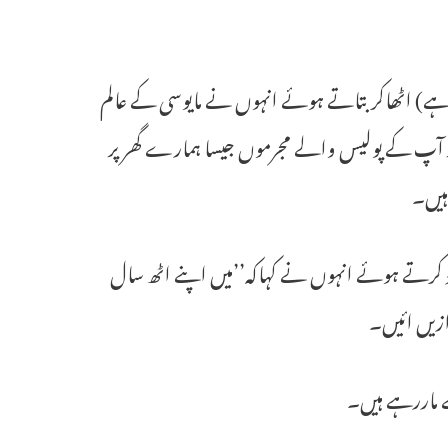
 کارڈس (شادی اگلے فبروری کی 4تاریخ کو مقرر ہے) اٹھاکر بتاتے ہوئے انہوں نے مایوسی کے عالم
 مگر آپ کے پولیس والے مجرموں جیسا ہمارے گھر پر
ہیں۔
د کرتے ہوئے انہوں نے کہاکہ’’میں اپنے اٹھ سال
ازیں ائیں۔
 ماررہے ہیں۔