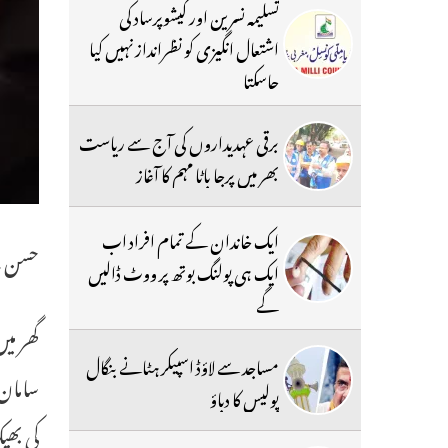
تسلیمہ نسرین اور کیشوپرساد کی
اشتعال انگیزی کو نظرانداز نہیں کیا
جاسکتا
برقی عہدیداروں کی آج سے ریاست
بھر میں پرجا باٹا مہم کا آغاز
ایک خاندان کے تمام افراد اب
حسن نے
ایک ہی پولنگ بوتھ پر ووٹ ڈالیں
گے
گھر می
مساجد سے لاؤڈ اسپیکر ہٹانے بنگال
سامان 
پولیس کا دباؤ
کی بھی