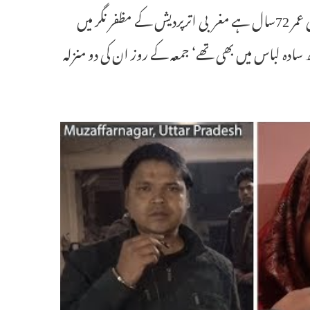
مظفر نگر۔بلاوجہہ کسی معمر کو بھی نہیں چھوڑا ہے۔ حاجی حامد حسن جس کی عمر 72سال ہے مغربی اترپردیش کے مظفر نگر میں
نے کہاکہ تقریبا30پولیس کے جوان‘ کچھ سادہ لباس میں بھی تھے‘ جمعہ کے روز ان کی دو منزلہ