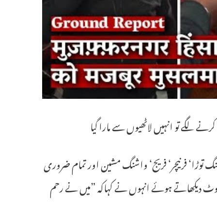
نے لگے تو انہیں لاٹھیوں سے مارا گیا
‘ پلنگ توڑا‘ فرنیچر‘ فریج‘ واشنگ مشین اور تمام ضروری
گے چوٹ دیکھاتے ہوئے انہوں نے کہاکہ ”میں نے رحم