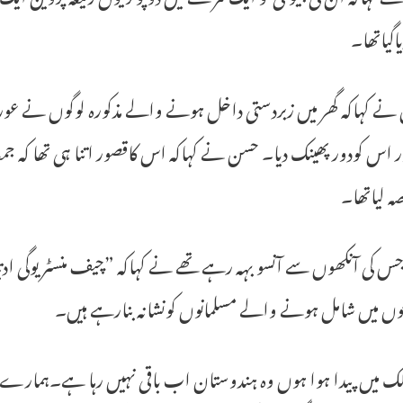
یاگیاتھا۔
نے کہاکہ گھر میں زبردستی داخل ہونے والے مذکورہ لوگوں نے عورتو
ور اس کودور پھینک دیا۔ حسن نے کہاکہ اس کاقصور اتنا ہی تھا کہ جم
ہ لیاتھا۔
 کی آنکھوں سے آنسو بہہ رہے تھے نے کہاکہ ”چیف منسٹر یوگی ادت
وں میں شامل ہونے والے مسلمانوں کونشانہ بنارہے ہیں۔
 میں پیدا ہوا ہوں وہ ہندوستان اب باقی نہیں رہا ہے۔ہمارے اج