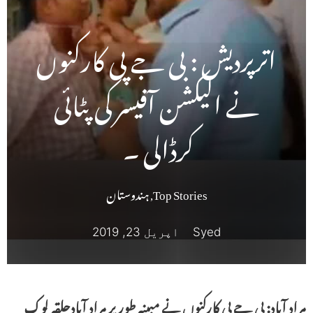
اترپردیش : بی جے پی کارکنوں
نے الیکشن آفیسر کی پٹائی
کرڈالی ۔
Top Stories
,
ہندوستان
Syed
اپریل 23, 2019
مراد آباد: بی جے پی کارکنوں نے مبینہ طور پر مراد آبادحلقہ لوک