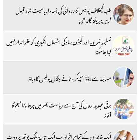
طلبہ کیخلاف پولیس کارروائی کی ذمہ داریامیت شاہ قبول
کریں:پرینکا گاندھی
تسلیمہ نسرین اور کیشوپرساد کی اشتعال انگیزی کو نظرانداز نہیں
کیا جاسکتا
مساجد سے لاؤڈ اسپیکر ہٹانے بنگال پولیس کا دباؤ
برقی عہدیداروں کی آج سے ریاست بھر میں پرجا باٹا مہم کا
آغاز
ایک خاندان کے تمام افراد اب ایک ہی پولنگ بوتھ پر ووٹ