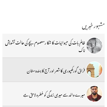
مشہور خبریں
ظالم بات کی حیوانیات کا شکا رمعصوم بچے کی حالت تشویش
ناک
فراق گورکھپوری کا شعر اور آج کا ہندوستان
میرے والد سے میری زندگی کو خطرہ لاحق ہے