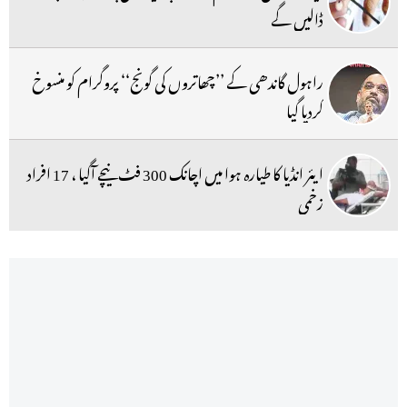
ڈالیں گے
راہول گاندھی کے ’’چھاتروں کی گونج‘‘ پروگرام کو منسوخ
کردیا گیا
ایئر انڈیا کا طیارہ ہوا میں اچانک 300 فٹ نیچے آگیا ، 17 افراد
زخمی