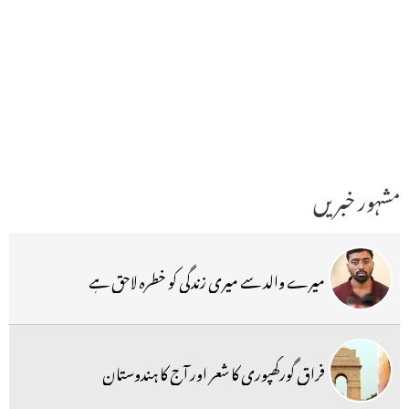
مشہور خبریں
میرے والد سے میری زندگی کو خطرہ لاحق ہے
فراق گورکھپوری کا شعر اور آج کا ہندوستان