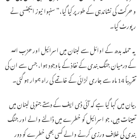
و حرکت کی نشاندہی کے طور پر کیا گیا،” سنہوا نیوز ایجنسی نے
رپورٹ کیا۔
یہ حملہ بدھ کے اوائل سے لبنان میں اسرائیل اور حزب اللہ
کے درمیان جنگ بندی کے نفاذ کے باوجود ہوا، جس سے ان کی
تقریباً 14 ماہ سے جاری لڑائی کے خاتمے کی راہ ہموار ہو گئی۔
بیان میں کہا گیا ہے کہ آئی ڈی ایف کے دستے جنوبی لبنان میں
تعینات ہیں، جو اسرائیل کو خطرے میں ڈالنے والے اور جنگ
بندی کی خلاف ورزی کرنے والے کسی بھی خطرے کو دور