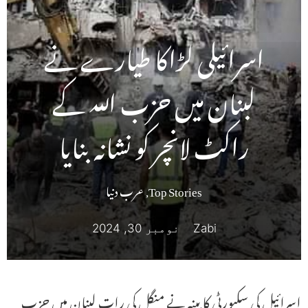
اسرائیلی لڑاکا طیارے نے
لبنان میں حزب اللہ کے
راکٹ لانچر کو نشانہ بنایا
Top Stories
,
عرب دنیا
Zabi
نومبر 30, 2024
اسرائیل کی سکیورٹی کابینہ نے منگل کی رات لبنان میں حزب