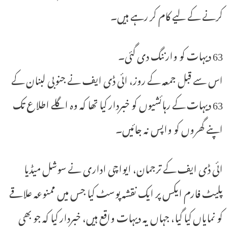
کرنے کے لیے کام کر رہے ہیں۔
63 دیہات کو وارننگ دی گئی۔
اس سے قبل جمعہ کے روز، ائی ڈی ایف نے جنوبی لبنان کے
63 دیہات کے رہائشیوں کو خبردار کیا تھا کہ وہ اگلے اطلاع تک
اپنے گھروں کو واپس نہ جائیں۔
ائی ڈی ایف کے ترجمان، ایواچی اداری نے سوشل میڈیا
پلیٹ فارم ایکس پر ایک نقشہ پوسٹ کیا جس میں ممنوعہ علاقے
کو نمایاں کیا گیا، جہاں یہ دیہات واقع ہیں، خبردار کیا کہ جو بھی