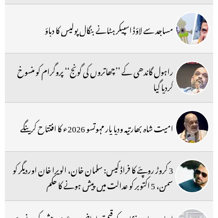
مساجد سے لاؤڈ اسپیکر ہٹانے بنگال پولیس کا دباؤ
راہول گاندھی کے ’’چھاتروں کی گونج‘‘ پروگرام کو منسوخ
کردیا گیا
امیت شاہ بھارتیہ ودیا پار مہوتسو 2026ء کا افتتاح کرینگے
3 کروڑ روپئے کا فراڈ کیس: سلمان خان، الویرا خان اوردیگر کو
سمن، 5 اکتوبر کو عدالت میں پیش ہونے کا حکم
ارباب جامعہ نظامیہ کو قیمتی اراضی پر دعوی پیش کرنے سے