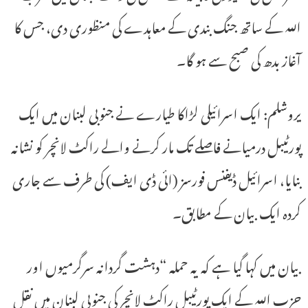
اللہ کے ساتھ جنگ ​​بندی کے معاہدے کی منظوری دی، جس کا
آغاز بدھ کی صبح سے ہو گا۔
یروشلم: ایک اسرائیلی لڑاکا طیارے نے جنوبی لبنان میں ایک
پورٹیبل درمیانے فاصلے تک مار کرنے والے راکٹ لانچر کو نشانہ
بنایا، اسرائیل ڈیفنس فورسز (ائی ڈی ایف) کی طرف سے جاری
کردہ ایک بیان کے مطابق۔
بیان میں کہا گیا ہے کہ یہ حملہ “دہشت گردانہ سرگرمیوں اور
حزب اللہ کے ایک پورٹیبل راکٹ لانچر کی جنوبی لبنان میں نقل