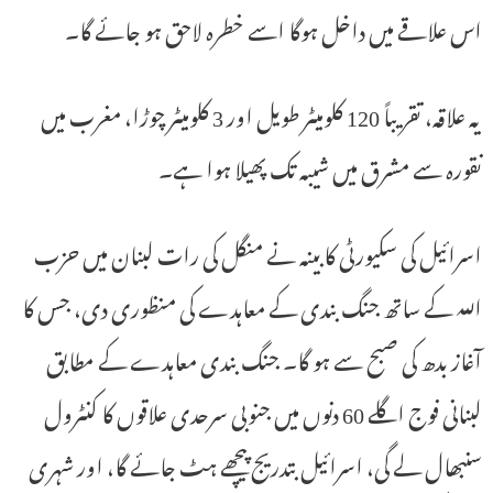
اس علاقے میں داخل ہوگا اسے خطرہ لاحق ہو جائے گا۔
یہ علاقہ، تقریباً 120 کلومیٹر طویل اور 3 کلومیٹر چوڑا، مغرب میں
نقورہ سے مشرق میں شیبہ تک پھیلا ہوا ہے۔
اسرائیل کی سکیورٹی کابینہ نے منگل کی رات لبنان میں حزب
اللہ کے ساتھ جنگ ​​بندی کے معاہدے کی منظوری دی، جس کا
آغاز بدھ کی صبح سے ہو گا۔ جنگ بندی معاہدے کے مطابق
لبنانی فوج اگلے 60 دنوں میں جنوبی سرحدی علاقوں کا کنٹرول
سنبھال لے گی، اسرائیل بتدریج پیچھے ہٹ جائے گا، اور شہری