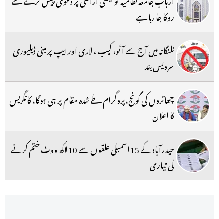
روکا جا رہا ہے
تلنگانہ میں آج سے آٹو، کیب ، لاری اور ایپ پر مبنی ڈیلیوری
سرویس بند
چھاتروں کی گونج،پروگرام طے شدہ مقام پر ہی ہوگا، کانگریس
کا اعلان
حیدرآباد کے 15 اسمبلی حلقوں سے 10 لاکھ ووٹ ختم کرنے
کی تیاری