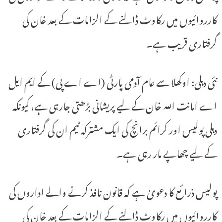
کارروائیوں میں رکاوٹ ڈالنے کے الزامات کے بعد خان کی
گرفتاری قریب ہے۔
نئی دہلی: اوکھلا سے عام آدمی پارٹی (اے اے پی) کے ایم ایل
اے امانت اللہ خان کے لیے پریشانی بڑھتی جارہی ہے، کیونکہ
دہلی پولیس اور کرائم برانچ کی ایک مشترکہ ٹیم ان کی گرفتاری
کے لیے چھاپے مار رہی ہے۔
پولیس ذرائع کا دعویٰ ہے کہ قانون نافذ کرنے والے اداروں کی
کارروائیوں میں رکاوٹ ڈالنے کے الزامات کے بعد خان کی