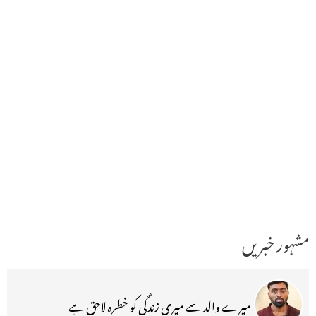
مشہور خبریں
میرے والد سے میری زندگی کو خطرہ لاحق ہے