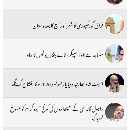
فراق گورکھپوری کا شعر اور آج کا ہندوستان
مساجد سے لاؤڈ اسپیکر ہٹانے بنگال پولیس کا دباؤ
امیت شاہ بھارتیہ ودیا پار مہوتسو 2026ء کا افتتاح کرینگے
راہول گاندھی کے ’’چھاتروں کی گونج‘‘ پروگرام کو منسوخ
کردیا گیا