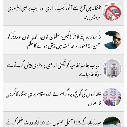
تلنگانہ میں آج سے آٹو، کیب ، لاری اور ایپ پر مبنی ڈیلیوری
سرویس بند
3 کروڑ روپئے کا فراڈ کیس: سلمان خان، الویرا خان اوردیگر کو
سمن، 5 اکتوبر کو عدالت میں پیش ہونے کا حکم
ارباب جامعہ نظامیہ کو قیمتی اراضی پر دعوی پیش کرنے سے
روکا جا رہا ہے
چھاتروں کی گونج،پروگرام طے شدہ مقام پر ہی ہوگا، کانگریس
کا اعلان
حیدرآباد کے 15 اسمبلی حلقوں سے 10 لاکھ ووٹ ختم کرنے