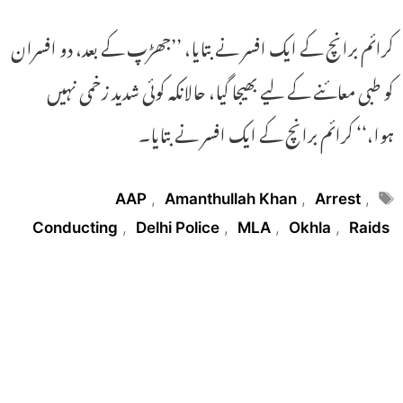
کرائم برانچ کے ایک افسر نے بتایا، ’’جھڑپ کے بعد، دو افسران
کو طبی معائنے کے لیے بھیجا گیا، حالانکہ کوئی شدید زخمی نہیں
ہوا،‘‘ کرائم برانچ کے ایک افسر نے بتایا۔
Tags
AAP
,
Amanthullah Khan
,
Arrest
,
Conducting
,
Delhi Police
,
MLA
,
Okhla
,
Raids