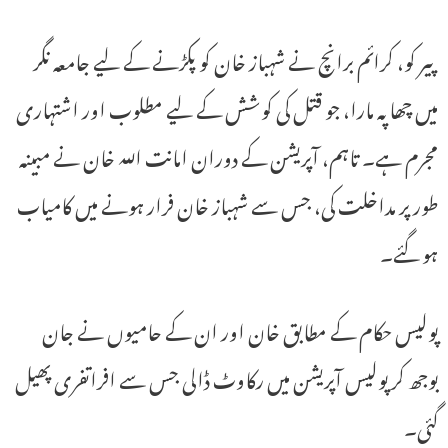
پیر کو، کرائم برانچ نے شہباز خان کو پکڑنے کے لیے جامعہ نگر
میں چھاپہ مارا، جو قتل کی کوشش کے لیے مطلوب اور اشتہاری
مجرم ہے۔ تاہم، آپریشن کے دوران امانت اللہ خان نے مبینہ
طور پر مداخلت کی، جس سے شہباز خان فرار ہونے میں کامیاب
ہو گئے۔
پولیس حکام کے مطابق خان اور ان کے حامیوں نے جان
بوجھ کر پولیس آپریشن میں رکاوٹ ڈالی جس سے افراتفری پھیل
گئی۔