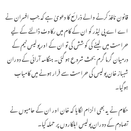
قانون نافذ کرنے والے ذرائع کا دعویٰ ہے کہ جب افسران نے
اے اے پی لیڈر کو ان کے کام میں رکاوٹ ڈالنے کے لیے
حراست میں لینے کی کوشش کی تو ان کے اور پولیس ٹیم کے
درمیان گرما گرم بحث شروع ہو گئی۔ ہنگامہ آرائی کے دوران
شہباز خان پولیس کی حراست سے فرار ہونے میں کامیاب
ہوگیا۔
حکام نے یہ بھی الزام لگایا کہ خان اور ان کے حامیوں نے
تصادم کے دوران پولیس اہلکاروں پر حملہ کیا۔