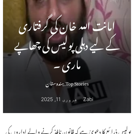
امانت اللہ خان کی گرفتاری
کے لیے دہلی پولیس کی چھاپے
ماری ۔
Top Stories
,
ہندوستان
Zabi
فروری 11, 2025
پولیس ذرائع کا دعویٰ ہے کہ قانون نافذ کرنے والے اداروں کی