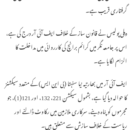
گرفتاری قریب ہے۔
دہلی پولیس نے قانون ساز کے خلاف ایف آئی آر درج کی ہے،
اس پر جامعہ نگر میں کرائم برانچ کی کارروائی میں مداخلت کا
الزام لگایا ہے۔
ایف آئی آر میں بھارتیہ نیا سنہتا (بی این ایس) کے متعدد سیکشنز
کا حوالہ دیا گیا ہے، بشمول سیکشن 221، 132، اور 121(1)، جو
مجرموں کو پناہ دینے، سرکاری ملازمین میں رکاوٹ ڈالنے اور
ریاست کے خلاف سازش سے متعلق ہیں۔