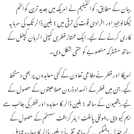
بیان کے مطابق، کوائنٹینیم نے امریکہ میں جدید ترین کوانٹم
ٹیکنالوجیز اور افرادی قوت کی ترقی میں 1 بلین ڈالر تک کی سرمایہ
کاری کرنے کے لیے، ایک ممتاز قطری کمپنی الربان کیپٹل کے
ساتھ مشترکہ منصوبے کو حتمی شکل دی۔
امریکا اور قطر نے دفاعی تعاون کے کئی معاہدوں پر بھی دستخط
کیے، جن میں قطر کے انسداد ڈرون صلاحیتوں کے حصول کے
لیے ریتھیون کے ساتھ 1 بلین ڈالر کا معاہدہ اور قطر کی جانب سے
ایم کیو 9بی ریموٹلی پائلٹ ایئر کرافٹ سسٹم کے حصول کے
لیے جنرل ایٹمکس کے ساتھ تقریباً 2 بلین ڈالر کا معاہدہ شامل