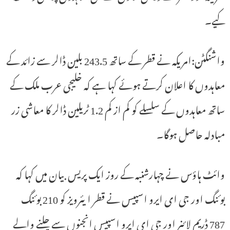
کیے۔
واشنگٹن:امریکہ نے قطر کے ساتھ 243.5 بلین ڈالر سے زائد کے
معاہدوں کا اعلان کرتے ہوئے کہا ہے کہ خلیجی عرب ملک کے
ساتھ معاہدوں کے سلسلے کو کم از کم 1.2 ٹریلین ڈالر کا معاشی زر
مبادلہ حاصل ہوگا۔
وائٹ ہاؤس نے چہارشنبہ کے روز ایک پریس بیان میں کہا کہ
بوئنگ اور جی ای ایرو اسپیس نے قطر ایئرویز کو 210 بوئنگ
787 ڈریم لائنر اور جی ای ایرو اسپیس انجنوں سے چلنے والے