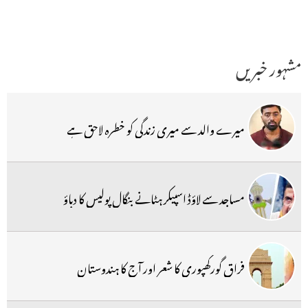
مشہور خبریں
میرے والد سے میری زندگی کو خطرہ لاحق ہے
مساجد سے لاؤڈ اسپیکر ہٹانے بنگال پولیس کا دباؤ
فراق گورکھپوری کا شعر اور آج کا ہندوستان