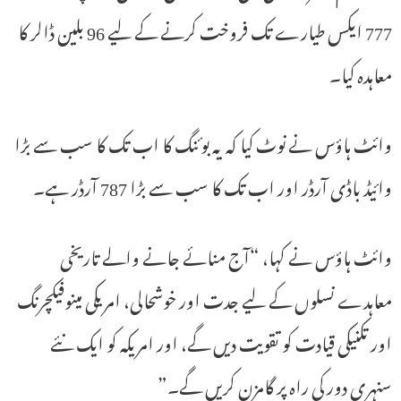
777 ایکس طیارے تک فروخت کرنے کے لیے 96 بلین ڈالر کا
معاہدہ کیا۔
وائٹ ہاؤس نے نوٹ کیا کہ یہ بوئنگ کا اب تک کا سب سے بڑا
وائیڈ باڈی آرڈر اور اب تک کا سب سے بڑا 787 آرڈر ہے۔
وائٹ ہاؤس نے کہا، “آج منائے جانے والے تاریخی
معاہدے نسلوں کے لیے جدت اور خوشحالی، امریکی مینوفیکچرنگ
اور تکنیکی قیادت کو تقویت دیں گے، اور امریکہ کو ایک نئے
سنہری دور کی راہ پر گامزن کریں گے۔”