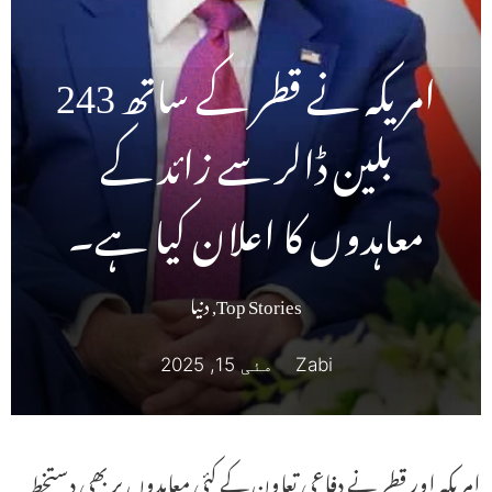
امریکہ نے قطر کے ساتھ 243
بلین ڈالر سے زائد کے
معاہدوں کا اعلان کیا ہے۔
Top Stories
,
دنیا
Zabi
مئی 15, 2025
امریکہ اور قطر نے دفاعی تعاون کے کئی معاہدوں پر بھی دستخط