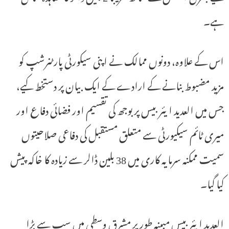
ہے۔
اس کے علاوہ، دونوں ممالک نے اپنی سیکورٹی پارٹنرشپ کو
مزید مضبوط بنانے کے ارادے کے ایک بیان پر دستخط کیے،
جس میں العدید ایئر بیس پر بوجھ کی تقسیم اور فضائی دفاع اور
میری ٹائم سیکیورٹی سے متعلق مستقبل کی دفاعی صلاحیتوں
سمیت ممکنہ سرمایہ کاری میں 38 بلین ڈالر سے زیادہ کا خاکہ پیش
کیا گیا۔
العدید ایئر بیس مبینہ طور پر مشرق وسطی میں سب سے بڑا