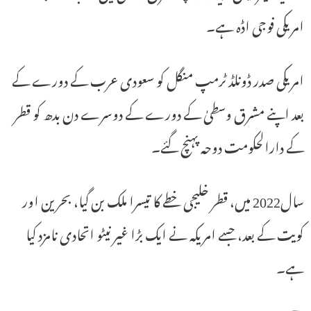
امریکی فوجی اڈہ ہے۔
امریکی صدر ڈونلڈ ٹرمپ منگل کو سعودی عرب کے دورے کے
بعد اپنے مشرق وسطیٰ کے دورے کے دوسرے دن بدھ کو قطر
کے دارالحکومت دوحہ پہنچ گئے۔
سال2022 میں، قطر خلیجی خطے کا تیسرا ملک بن گیا، بحرین اور
کویت کے بعد، جسے امریکہ نے ایک بڑا غیر نیٹو اتحادی نامزد کیا
ہے۔