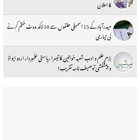
کا اعلان
حیدرآباد کے 15 اسمبلی حلقوں سے 10 لاکھ ووٹ ختم کرنے
کی تیاری
بزم علم و ادب شعبہ خواتین کا تیسرا ریاستی علمبردار اردو ایواڈ
و پیشکشی توصیف نامہ تقریب!