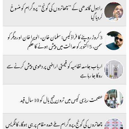
راہول گاندھی کے ’’چھاتروں کی گونج‘‘ پروگرام کو منسوخ
کردیا گیا
3 کروڑ روپئے کا فراڈ کیس: سلمان خان، الویرا خان اوردیگر کو
سمن، 5 اکتوبر کو عدالت میں پیش ہونے کا حکم
ارباب جامعہ نظامیہ کو قیمتی اراضی پر دعوی پیش کرنے سے
روکا جا رہا ہے
عصمت ریزی کیس میں ترون تیج پال کو 10 سال قید
چھاتروں کی گونج،پروگرام طے شدہ مقام پر ہی ہوگا، کانگریس