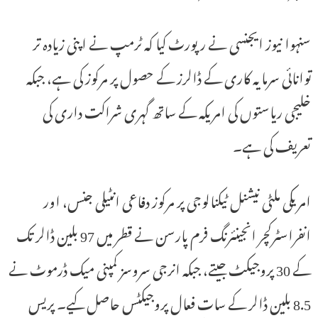
سنہوا نیوز ایجنسی نے رپورٹ کیا کہ ٹرمپ نے اپنی زیادہ تر
توانائی سرمایہ کاری کے ڈالرز کے حصول پر مرکوز کی ہے، جبکہ
خلیجی ریاستوں کی امریکہ کے ساتھ گہری شراکت داری کی
تعریف کی ہے۔
امریکی ملٹی نیشنل ٹیکنالوجی پر مرکوز دفاعی انٹیلی جنس، اور
انفراسٹرکچر انجینئرنگ فرم پارسن نے قطر میں 97 بلین ڈالر تک
کے 30 پروجیکٹ جیتے، جبکہ انرجی سروسز کمپنی میک ڈرموٹ نے
8.5 بلین ڈالر کے سات فعال پروجیکٹس حاصل کیے۔ پریس