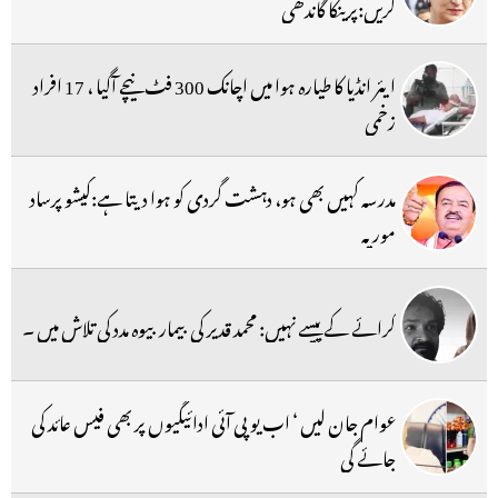
کریں:پرینکا گاندھی
ایئر انڈیا کا طیارہ ہوا میں اچانک 300 فٹ نیچے آگیا ، 17 افراد
زخمی
مدرسہ کہیں بھی ہو، دہشت گردی کو ہوا دیتا ہے:کیشو پرساد
موریہ
کرائے کے پیسے نہیں: محمد قدیر کی بیمار بیوہ مدد کی تلاش میں ۔
عوام جان لیں ‘ اب یو پی آئی ادائیگیوں پر بھی فیس عائد کی
جائے گی