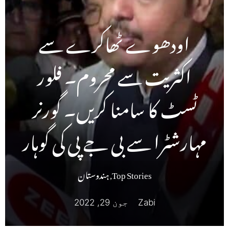
اودھوے ٹھاکرے سے
اکثریت سے محروم۔ فلور
ٹسٹ کا سامنا کریں۔ گورنر
مہارشٹرا سے بی جے پی کی گوہار
Top Stories
,
ہندوستان
Zabi
جون 29, 2022