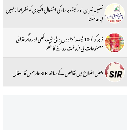
تسلیمہ نسرین اور کیشوپرساد کی اشتعال انگیزی کو نظرانداز نہیں
کیا جاسکتا
ڈابر کو ’100 فیصد‘ دعووں والی شہد، گھی اور دیگر غذائی
مصنوعات کی فروخت روکنے کا حکم
بعض اضلاع میں نقائص کے ساتھ SIR فارمس کا ادخال