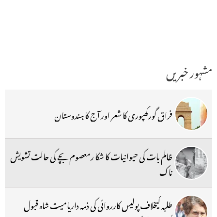
مشہور خبریں
فراق گورکھپوری کا شعر اور آج کا ہندوستان
ظالم بات کی حیوانیات کا شکا رمعصوم بچے کی حالت تشویش
ناک
طلبہ کیخلاف پولیس کارروائی کی ذمہ داریامیت شاہ قبول