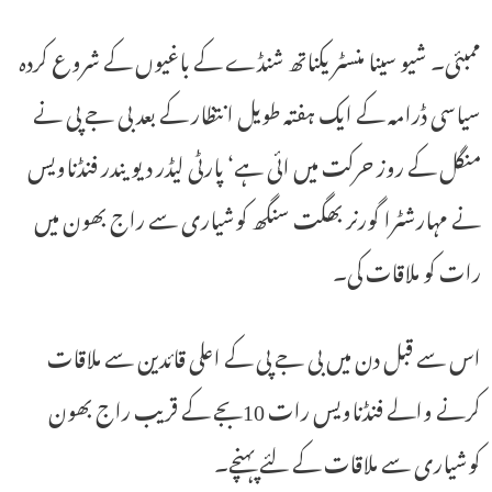
ممبئی۔ شیو سینا منسٹر یکناتھ شنڈے کے باغیوں کے شروع کردہ
سیاسی ڈرامہ کے ایک ہفتہ طویل انتظار کے بعد بی جے پی نے
منگل کے روز حرکت میں ائی ہے‘ پارٹی لیڈر دیویندر فنڈناویس
نے مہارشٹرا گورنر بھگت سنگھ کوشیاری سے راج بھون میں
رات کو ملاقات کی۔
اس سے قبل دن میں بی جے پی کے اعلی قائدین سے ملاقات
کرنے والے فنڈناویس رات 10بجے کے قریب راج بھون
کوشیاری سے ملاقات کے لئے پہنچے۔