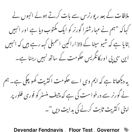
ملاقات کے بعد رپورٹرس سے بات کرتے ہوئے انہوں نے
کہاکہ ”ہم نے مہارشٹرا گورنر کو ایک مکتوب دیا ہے اور انہیں
بتایا ہے کہ شیو سینا کے 39اراکین اسمبلی کہہ رہے ہیں کہ انہیں
این سی پی اورکانگریس حکومت کے ساتھ نہیں رہنا ہے۔
یہ دیکھاتا ہے کہ ایم وی اے حکومت اکثریت کھو چکی ہے۔ ہم
نے گورنر سے درخواست کی ہے کہ چیف منسٹر کو فوری فلور پر
اپنی اکثریت ثابت کرنے کی ہدایت دیں“۔
Tags
Devendar Fendnavis
,
Floor Test
,
Governor